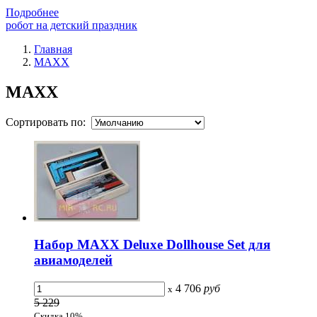
Подробнее
робот на детский праздник
Главная
MAXX
MAXX
Сортировать по:
Набор MAXX Deluxe Dollhouse Set для
авиамоделей
4 706
руб
x
5 229
Скидка 10%