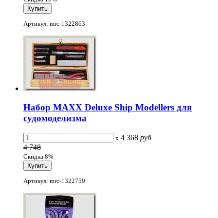
Артикул: mrc-1322863
Набор MAXX Deluxe Ship Modellers для
судомоделизма
4 368
руб
x
4 748
Скидка 8%
Артикул: mrc-1322759