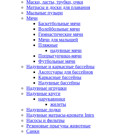
Маски, ласты, трубки, очки
Матрасы и доски для плавания
Мыльные пузыри
Мячи
Баскетбольные мячи
Волейбольные мячи
Гимнастические мячи
Мячи для малышей
Пляжные
надувные мячи
Попрыгунчики-мячи
Футбольные мячи
Надувные и каркасные бассейны
Аксессуары для бассейнов
Каркасные бассейны
Надувные бассейны
Надувные игрушки
Надувные круги
нарукавники
жилеты
Надувные лодки
Надувные матрасы-кровати Intex
Насосы и фильтры
Резиновые прыгуны животные
Санки