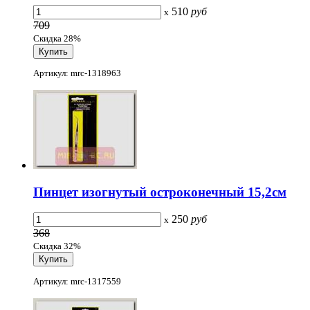
510
руб
x
709
Скидка 28%
Артикул: mrc-1318963
Пинцет изогнутый остроконечный 15,2см
250
руб
x
368
Скидка 32%
Артикул: mrc-1317559