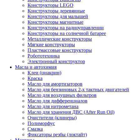
Конструкторы LEGO
Конструкторы деревянные
Конструкторы для малышей
Конструкторы магнитные
Конструкторы на радиоуправлении
Конструкторы на солнечной батарее
Металлические конструкторы
Мягкие конструкторы
Пластмассовые конструкторы
Робототехника
Электронный конструктор
Масла и автохимия
Клеи (циакрин)
Краска
Масло для амортизаторов
Масло для бензиновых 2-х тактных двигателей
Масло для воздушных фильтров
Масло для дифференциалов
Масло для нитрометана
Масло для хранения ДВС (After Run Oil)
Очистители (клинеры)
Полиморфус
Смазка
Фиксаторы резбы (локтайт)