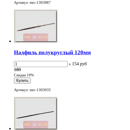
Артикул: mrc-1303987
Надфиль полукруглый 120мм
154
руб
x
189
Скидка 19%
Артикул: mrc-1303935