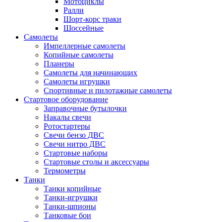
Мотоциклы
Ралли
Шорт-корс траки
Шоссейные
Самолеты
Импеллерные самолеты
Копийные самолеты
Планеры
Самолеты для начинающих
Самолеты игрушки
Спортивные и пилотажные самолеты
Стартовое оборудование
Заправочные бутылочки
Накалы свечи
Ротостартеры
Свечи бензо ДВС
Свечи нитро ДВС
Стартовые наборы
Стартовые столы и аксессуары
Термометры
Танки
Танки копийные
Танки-игрушки
Танки-шпионы
Танковые бои