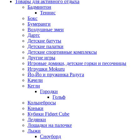
Товары для активного отдыха
Бадминтон
Теннис
Бокс
Бумеранги
Воздушные змеи
Дартс
Детские батуты
Детские палатки
Детские спортивные комплексы
Другие игры
Игровые домики, детские горки и песочницы
Игрушки Mokuru
Йо-Йо и пружинка Радуга
Качели
Кегли
Городки
Гольф
Кольцебросы
Коньки
Кубики Fidget Cube
Ледянки
Лошадки на палочке
Лыжи
Сноуборд