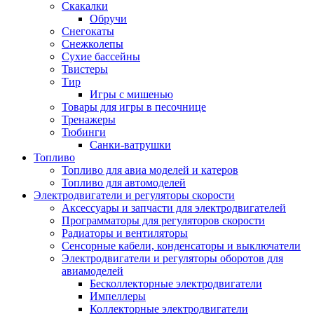
Скакалки
Обручи
Снегокаты
Снежколепы
Сухие бассейны
Твистеры
Тир
Игры с мишенью
Товары для игры в песочнице
Тренажеры
Тюбинги
Санки-ватрушки
Топливо
Топливо для авиа моделей и катеров
Топливо для автомоделей
Электродвигатели и регуляторы скорости
Аксессуары и запчасти для электродвигателей
Программаторы для регуляторов скорости
Радиаторы и вентиляторы
Сенсорные кабели, конденсаторы и выключатели
Электродвигатели и регуляторы оборотов для
авиамоделей
Бесколлекторные электродвигатели
Импеллеры
Коллекторные электродвигатели