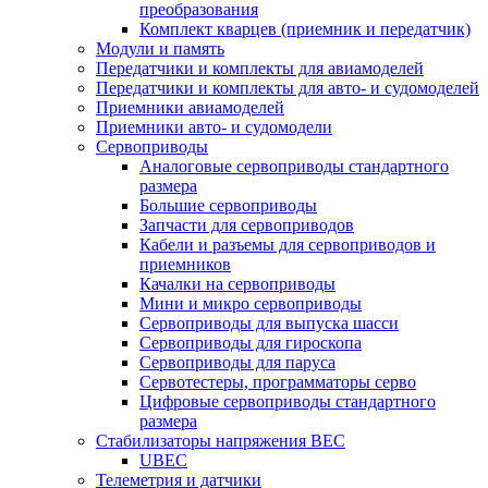
преобразования
Комплект кварцев (приемник и передатчик)
Модули и память
Передатчики и комплекты для авиамоделей
Передатчики и комплекты для авто- и судомоделей
Приемники авиамоделей
Приемники авто- и судомодели
Сервоприводы
Аналоговые сервоприводы стандартного
размера
Большие сервоприводы
Запчасти для сервоприводов
Кабели и разъемы для сервоприводов и
приемников
Качалки на сервоприводы
Мини и микро сервоприводы
Сервоприводы для выпуска шасси
Сервоприводы для гироскопа
Сервоприводы для паруса
Сервотестеры, программаторы серво
Цифровые сервоприводы стандартного
размера
Стабилизаторы напряжения BEC
UBEC
Телеметрия и датчики