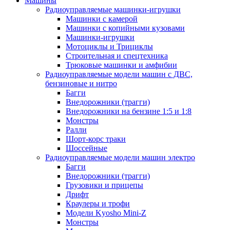
Машины
Радиоуправляемые машинки-игрушки
Машинки с камерой
Машинки с копийными кузовами
Машинки-игрушки
Мотоциклы и Трициклы
Строительная и спецтехника
Трюковые машинки и амфибии
Радиоуправляемые модели машин с ДВС,
бензиновые и нитро
Багги
Внедорожники (трагги)
Внедорожники на бензине 1:5 и 1:8
Монстры
Ралли
Шорт-корс траки
Шоссейные
Радиоуправляемые модели машин электро
Багги
Внедорожники (трагги)
Грузовики и прицепы
Дрифт
Краулеры и трофи
Модели Kyosho Mini-Z
Монстры