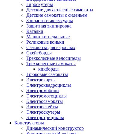
Гироскутеры
Детские двухколесные самокаты
Детские самокаты с сиденьем
Запчасти и аксессуары
Защитная экипировка
Каталки
Машинки педальные
Роликовые коньки
Самокаты для взрослых
Скейтборды
Трехколесные велосипеды
Трехколесные самокаты
кикборды
Трюковые самокаты
Электрокарты
Электроквадроциклы
Электромобили
Электромотоциклы
Электросамокаты
Электроскейты
Электроскутеры
Электротрициклы
Конструкторы
Динамический конструктор
Конструкторы Bunchems