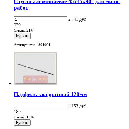
Стусло алюминиевое 45х45х90° для мини-
работ
741
руб
x
939
Скидка 21%
Артикул: mrc-1304091
Надфиль квадратный 120мм
153
руб
x
189
Скидка 19%