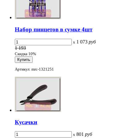
Набор пинцетов в сумке 4шт
1 073
руб
x
1 193
Скидка 10%
Артикул: mrc-1321251
Кусачки
801
руб
x