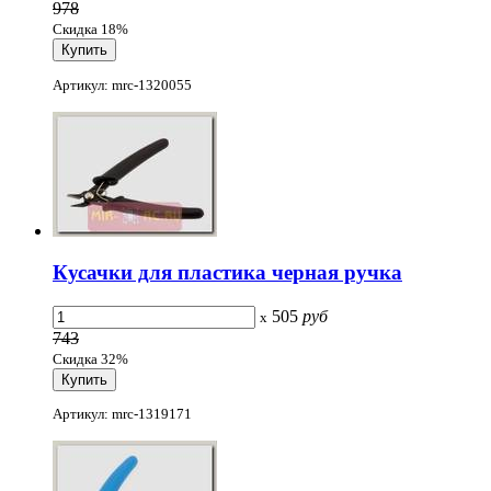
978
Скидка 18%
Артикул: mrc-1320055
Кусачки для пластика черная ручка
505
руб
x
743
Скидка 32%
Артикул: mrc-1319171