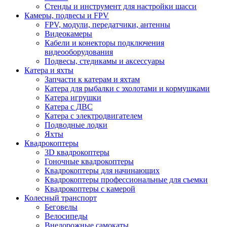
Стенды и инструмент для настройки шасси
Камеры, подвесы и FPV
FPV, модули, передатчики, антенны
Видеокамеры
Кабели и конекторы подключения
видеооборудования
Подвесы, стедикамы и аксессуары
Катера и яхты
Запчасти к катерам и яхтам
Катера для рыбалки с эхолотами и кормушками
Катера игрушки
Катера с ДВС
Катера с электродвигателем
Подводные лодки
Яхты
Квадрокоптеры
3D квадрокоптеры
Гоночные квадрокоптеры
Квадрокоптеры для начинающих
Квадрокоптеры профессиональные для съемки
Квадрокоптеры с камерой
Колесный транспорт
Беговелы
Велосипеды
Внедорожные самокаты