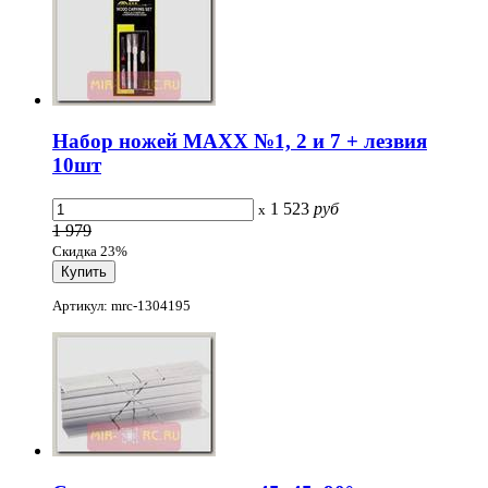
Набор ножей MAXX №1, 2 и 7 + лезвия
10шт
1 523
руб
x
1 979
Скидка 23%
Артикул: mrc-1304195