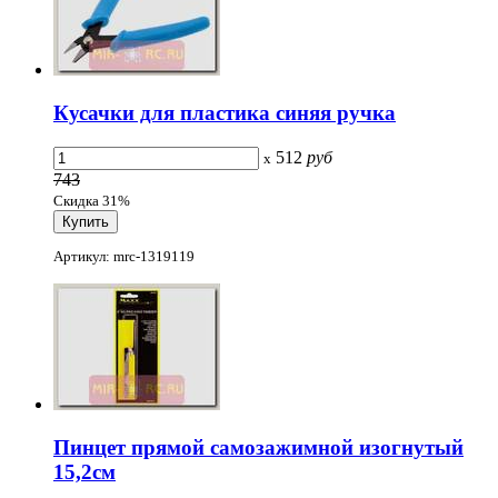
Кусачки для пластика синяя ручка
512
руб
x
743
Скидка 31%
Артикул: mrc-1319119
Пинцет прямой самозажимной изогнутый
15,2см