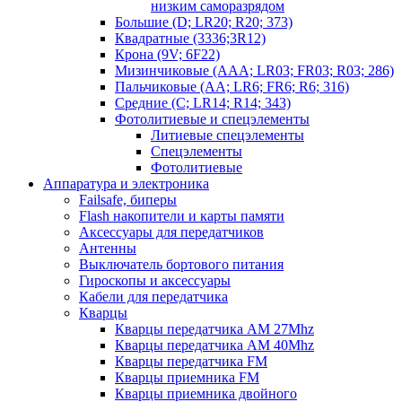
низким саморазрядом
Большие (D; LR20; R20; 373)
Квадратные (3336;3R12)
Крона (9V; 6F22)
Мизинчиковые (AAA; LR03; FR03; R03; 286)
Пальчиковые (AA; LR6; FR6; R6; 316)
Средние (C; LR14; R14; 343)
Фотолитиевые и спецэлементы
Литиевые спецэлементы
Спецэлементы
Фотолитиевые
Аппаратура и электроника
Failsafe, биперы
Flash накопители и карты памяти
Аксессуары для передатчиков
Антенны
Выключатель бортового питания
Гироскопы и аксессуары
Кабели для передатчика
Кварцы
Кварцы передатчика AM 27Mhz
Кварцы передатчика AM 40Mhz
Кварцы передатчика FM
Кварцы приемника FM
Кварцы приемника двойного