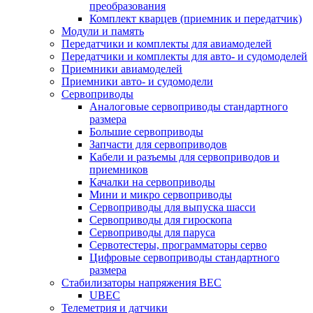
преобразования
Комплект кварцев (приемник и передатчик)
Модули и память
Передатчики и комплекты для авиамоделей
Передатчики и комплекты для авто- и судомоделей
Приемники авиамоделей
Приемники авто- и судомодели
Сервоприводы
Аналоговые сервоприводы стандартного
размера
Большие сервоприводы
Запчасти для сервоприводов
Кабели и разъемы для сервоприводов и
приемников
Качалки на сервоприводы
Мини и микро сервоприводы
Сервоприводы для выпуска шасси
Сервоприводы для гироскопа
Сервоприводы для паруса
Сервотестеры, программаторы серво
Цифровые сервоприводы стандартного
размера
Стабилизаторы напряжения BEC
UBEC
Телеметрия и датчики