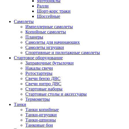
Мотоциклы
Ралли
Шорт-корс траки
Шоссейные
Самолеты
Импеллерные самолеты
Копийные самолеты
Планеры
Самолеты для начинающих
Самолеты игрушки
Спортивные и пилотажные самолеты
Стартовое оборудование
Заправочные бутылочки
Накалы свечи
Ротостартеры
Свечи бензо ДВС
Свечи нитро ДВС
Стартовые наборы
Стартовые столы и аксессуары
Термометры
Танки
Танки копийные
Танки-игрушки
Танки-шпионы
Танковые бои