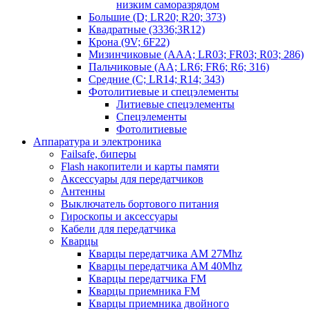
низким саморазрядом
Большие (D; LR20; R20; 373)
Квадратные (3336;3R12)
Крона (9V; 6F22)
Мизинчиковые (AAA; LR03; FR03; R03; 286)
Пальчиковые (AA; LR6; FR6; R6; 316)
Средние (C; LR14; R14; 343)
Фотолитиевые и спецэлементы
Литиевые спецэлементы
Спецэлементы
Фотолитиевые
Аппаратура и электроника
Failsafe, биперы
Flash накопители и карты памяти
Аксессуары для передатчиков
Антенны
Выключатель бортового питания
Гироскопы и аксессуары
Кабели для передатчика
Кварцы
Кварцы передатчика AM 27Mhz
Кварцы передатчика AM 40Mhz
Кварцы передатчика FM
Кварцы приемника FM
Кварцы приемника двойного