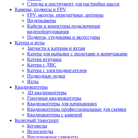
Стенды и инструмент для настройки шасси
Камеры, подвесы и FPV
FPV, модули, передатчики, антенны
Видеокамеры
Кабели и конекторы подключения
видеооборудования
Подвесы, стедикамы и аксессуары
Катера и яхты
Запчасти к катерам и яхтам
Катера для рыбалки с эхолотами и кормушками
Катера игрушки
Катера с ДВС
Катера с электродвигателем
Подводные лодки
Яхты
Квадрокоптеры
3D квадрокоптеры
Гоночные квадрокоптеры
Квадрокоптеры для начинающих
Квадрокоптеры профессиональные для съемки
Квадрокоптеры с камерой
Колесный транспорт
Беговелы
Велосипеды
Внедорожные самокаты