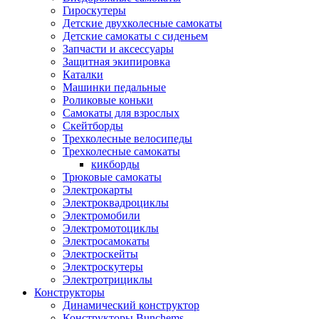
Гироскутеры
Детские двухколесные самокаты
Детские самокаты с сиденьем
Запчасти и аксессуары
Защитная экипировка
Каталки
Машинки педальные
Роликовые коньки
Самокаты для взрослых
Скейтборды
Трехколесные велосипеды
Трехколесные самокаты
кикборды
Трюковые самокаты
Электрокарты
Электроквадроциклы
Электромобили
Электромотоциклы
Электросамокаты
Электроскейты
Электроскутеры
Электротрициклы
Конструкторы
Динамический конструктор
Конструкторы Bunchems