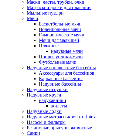
Маски, ласты, трубки, очки
Матрасы и доски для плавания
Мыльные пузыри
Мячи
Баскетбольные мячи
Волейбольные мячи
Гимнастические мячи
Мячи для малышей
Пляжные
надувные мячи
Попрыгунчики-мячи
Футбольные мячи
Надувные и каркасные бассейны
Аксессуары для бассейнов
Каркасные бассейны
Надувные бассейны
Надувные игрушки
Надувные круги
нарукавники
жилеты
Надувные лодки
Надувные матрасы-кровати Intex
Насосы и фильтры
Резиновые прыгуны животные
Санки