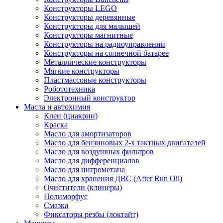
Конструкторы LEGO
Конструкторы деревянные
Конструкторы для малышей
Конструкторы магнитные
Конструкторы на радиоуправлении
Конструкторы на солнечной батарее
Металлические конструкторы
Мягкие конструкторы
Пластмассовые конструкторы
Робототехника
Электронный конструктор
Масла и автохимия
Клеи (циакрин)
Краска
Масло для амортизаторов
Масло для бензиновых 2-х тактных двигателей
Масло для воздушных фильтров
Масло для дифференциалов
Масло для нитрометана
Масло для хранения ДВС (After Run Oil)
Очистители (клинеры)
Полиморфус
Смазка
Фиксаторы резбы (локтайт)