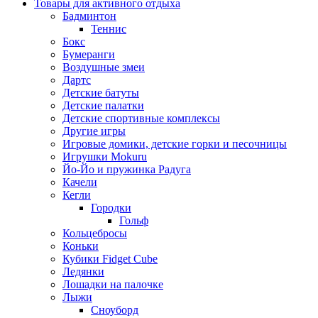
Товары для активного отдыха
Бадминтон
Теннис
Бокс
Бумеранги
Воздушные змеи
Дартс
Детские батуты
Детские палатки
Детские спортивные комплексы
Другие игры
Игровые домики, детские горки и песочницы
Игрушки Mokuru
Йо-Йо и пружинка Радуга
Качели
Кегли
Городки
Гольф
Кольцебросы
Коньки
Кубики Fidget Cube
Ледянки
Лошадки на палочке
Лыжи
Сноуборд