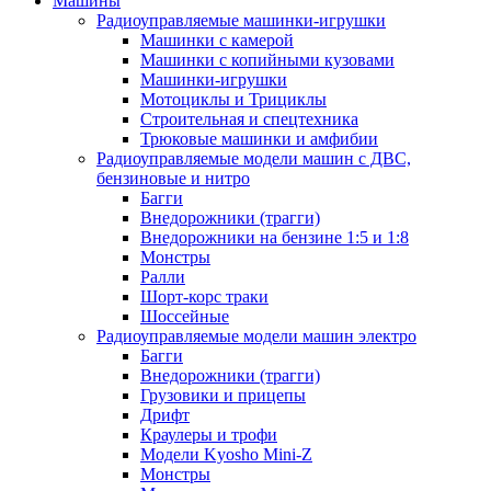
Машины
Радиоуправляемые машинки-игрушки
Машинки с камерой
Машинки с копийными кузовами
Машинки-игрушки
Мотоциклы и Трициклы
Строительная и спецтехника
Трюковые машинки и амфибии
Радиоуправляемые модели машин с ДВС,
бензиновые и нитро
Багги
Внедорожники (трагги)
Внедорожники на бензине 1:5 и 1:8
Монстры
Ралли
Шорт-корс траки
Шоссейные
Радиоуправляемые модели машин электро
Багги
Внедорожники (трагги)
Грузовики и прицепы
Дрифт
Краулеры и трофи
Модели Kyosho Mini-Z
Монстры