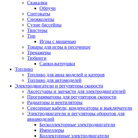
Скакалки
Обручи
Снегокаты
Снежколепы
Сухие бассейны
Твистеры
Тир
Игры с мишенью
Товары для игры в песочнице
Тренажеры
Тюбинги
Санки-ватрушки
Топливо
Топливо для авиа моделей и катеров
Топливо для автомоделей
Электродвигатели и регуляторы скорости
Аксессуары и запчасти для электродвигателей
Программаторы для регуляторов скорости
Радиаторы и вентиляторы
Сенсорные кабели, конденсаторы и выключатели
Электродвигатели и регуляторы оборотов для
авиамоделей
Бесколлекторные электродвигатели
Импеллеры
Коллекторные электродвигатели