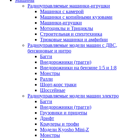
Машины
Радиоуправляемые машинки-игрушки
Машинки с камерой
Машинки с копийными кузовами
Машинки-игрушки
Мотоциклы и Трициклы
Строительная и спецтехника
Трюковые машинки и амфибии
Радиоуправляемые модели машин с ДВС,
бензиновые и нитро
Багги
Внедорожники (трагги)
Внедорожники на бензине 1:5 и 1:8
Монстры
Ралли
Шорт-корс траки
Шоссейные
Радиоуправляемые модели машин электро
Багги
Внедорожники (трагги)
Грузовики и прицепы
Дрифт
Краулеры и трофи
Модели Kyosho Mini-Z
Монстры