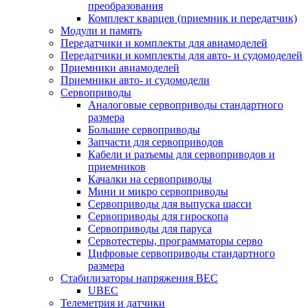
преобразования
Комплект кварцев (приемник и передатчик)
Модули и память
Передатчики и комплекты для авиамоделей
Передатчики и комплекты для авто- и судомоделей
Приемники авиамоделей
Приемники авто- и судомодели
Сервоприводы
Аналоговые сервоприводы стандартного
размера
Большие сервоприводы
Запчасти для сервоприводов
Кабели и разъемы для сервоприводов и
приемников
Качалки на сервоприводы
Мини и микро сервоприводы
Сервоприводы для выпуска шасси
Сервоприводы для гироскопа
Сервоприводы для паруса
Сервотестеры, программаторы серво
Цифровые сервоприводы стандартного
размера
Стабилизаторы напряжения BEC
UBEC
Телеметрия и датчики