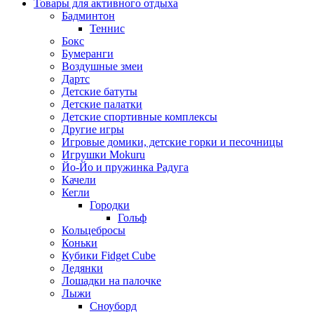
Товары для активного отдыха
Бадминтон
Теннис
Бокс
Бумеранги
Воздушные змеи
Дартс
Детские батуты
Детские палатки
Детские спортивные комплексы
Другие игры
Игровые домики, детские горки и песочницы
Игрушки Mokuru
Йо-Йо и пружинка Радуга
Качели
Кегли
Городки
Гольф
Кольцебросы
Коньки
Кубики Fidget Cube
Ледянки
Лошадки на палочке
Лыжи
Сноуборд