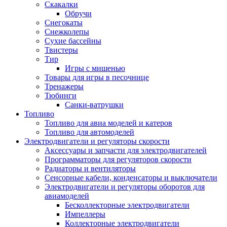
Скакалки
Обручи
Снегокаты
Снежколепы
Сухие бассейны
Твистеры
Тир
Игры с мишенью
Товары для игры в песочнице
Тренажеры
Тюбинги
Санки-ватрушки
Топливо
Топливо для авиа моделей и катеров
Топливо для автомоделей
Электродвигатели и регуляторы скорости
Аксессуары и запчасти для электродвигателей
Программаторы для регуляторов скорости
Радиаторы и вентиляторы
Сенсорные кабели, конденсаторы и выключатели
Электродвигатели и регуляторы оборотов для
авиамоделей
Бесколлекторные электродвигатели
Импеллеры
Коллекторные электродвигатели