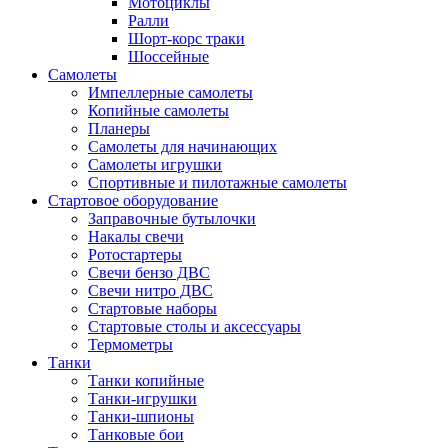
Мотоциклы
Ралли
Шорт-корс траки
Шоссейные
Самолеты
Импеллерные самолеты
Копийные самолеты
Планеры
Самолеты для начинающих
Самолеты игрушки
Спортивные и пилотажные самолеты
Стартовое оборудование
Заправочные бутылочки
Накалы свечи
Ротостартеры
Свечи бензо ДВС
Свечи нитро ДВС
Стартовые наборы
Стартовые столы и аксессуары
Термометры
Танки
Танки копийные
Танки-игрушки
Танки-шпионы
Танковые бои