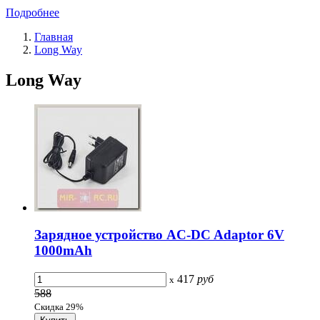
Подробнее
Главная
Long Way
Long Way
Зарядное устройство AC-DC Adaptor 6V
1000mAh
417
руб
x
588
Скидка 29%