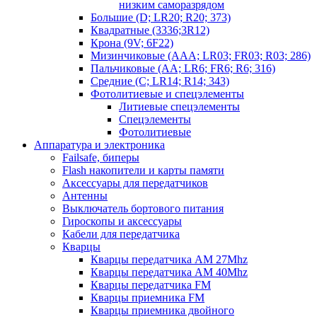
низким саморазрядом
Большие (D; LR20; R20; 373)
Квадратные (3336;3R12)
Крона (9V; 6F22)
Мизинчиковые (AAA; LR03; FR03; R03; 286)
Пальчиковые (AA; LR6; FR6; R6; 316)
Средние (C; LR14; R14; 343)
Фотолитиевые и спецэлементы
Литиевые спецэлементы
Спецэлементы
Фотолитиевые
Аппаратура и электроника
Failsafe, биперы
Flash накопители и карты памяти
Аксессуары для передатчиков
Антенны
Выключатель бортового питания
Гироскопы и аксессуары
Кабели для передатчика
Кварцы
Кварцы передатчика AM 27Mhz
Кварцы передатчика AM 40Mhz
Кварцы передатчика FM
Кварцы приемника FM
Кварцы приемника двойного