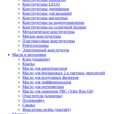
Конструкторы LEGO
Конструкторы деревянные
Конструкторы для малышей
Конструкторы магнитные
Конструкторы на радиоуправлении
Конструкторы на солнечной батарее
Металлические конструкторы
Мягкие конструкторы
Пластмассовые конструкторы
Робототехника
Электронный конструктор
Масла и автохимия
Клеи (циакрин)
Краска
Масло для амортизаторов
Масло для бензиновых 2-х тактных двигателей
Масло для воздушных фильтров
Масло для дифференциалов
Масло для нитрометана
Масло для хранения ДВС (After Run Oil)
Очистители (клинеры)
Полиморфус
Смазка
Фиксаторы резбы (локтайт)