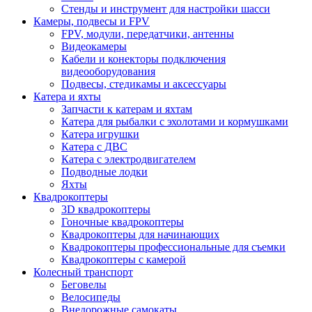
Стенды и инструмент для настройки шасси
Камеры, подвесы и FPV
FPV, модули, передатчики, антенны
Видеокамеры
Кабели и конекторы подключения
видеооборудования
Подвесы, стедикамы и аксессуары
Катера и яхты
Запчасти к катерам и яхтам
Катера для рыбалки с эхолотами и кормушками
Катера игрушки
Катера с ДВС
Катера с электродвигателем
Подводные лодки
Яхты
Квадрокоптеры
3D квадрокоптеры
Гоночные квадрокоптеры
Квадрокоптеры для начинающих
Квадрокоптеры профессиональные для съемки
Квадрокоптеры с камерой
Колесный транспорт
Беговелы
Велосипеды
Внедорожные самокаты