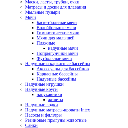
Маски, ласты, трубки, очки
Матрасы и доски для плавания
Мыльные пузыри
Мячи
Баскетбольные мячи
Волейбольные мячи
Гимнастические мячи
Мячи для малышей
Пляжные
надувные мячи
Попрыгунчики-мячи
Футбольные мячи
Надувные и каркасные бассейны
Аксессуары для бассейнов
Каркасные бассейны
Надувные бассейны
Надувные игрушки
Надувные круги
нарукавники
жилеты
Надувные лодки
Надувные матрасы-кровати Intex
Насосы и фильтры
Резиновые прыгуны животные
Санки