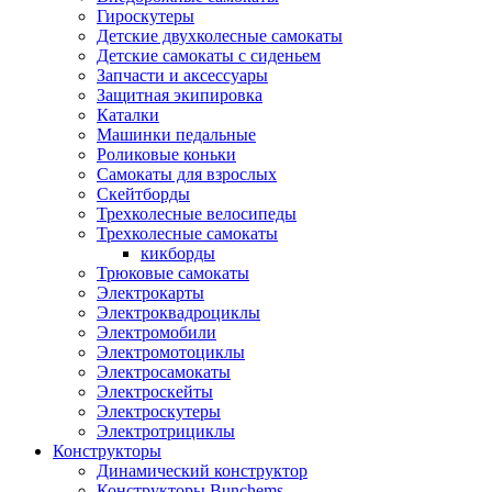
Гироскутеры
Детские двухколесные самокаты
Детские самокаты с сиденьем
Запчасти и аксессуары
Защитная экипировка
Каталки
Машинки педальные
Роликовые коньки
Самокаты для взрослых
Скейтборды
Трехколесные велосипеды
Трехколесные самокаты
кикборды
Трюковые самокаты
Электрокарты
Электроквадроциклы
Электромобили
Электромотоциклы
Электросамокаты
Электроскейты
Электроскутеры
Электротрициклы
Конструкторы
Динамический конструктор
Конструкторы Bunchems