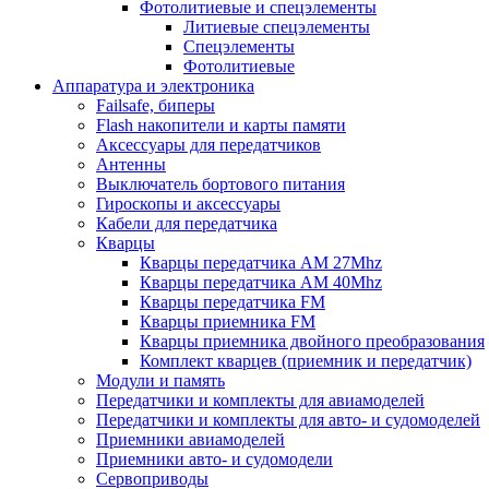
Фотолитиевые и спецэлементы
Литиевые спецэлементы
Спецэлементы
Фотолитиевые
Аппаратура и электроника
Failsafe, биперы
Flash накопители и карты памяти
Аксессуары для передатчиков
Антенны
Выключатель бортового питания
Гироскопы и аксессуары
Кабели для передатчика
Кварцы
Кварцы передатчика AM 27Mhz
Кварцы передатчика AM 40Mhz
Кварцы передатчика FM
Кварцы приемника FM
Кварцы приемника двойного преобразования
Комплект кварцев (приемник и передатчик)
Модули и память
Передатчики и комплекты для авиамоделей
Передатчики и комплекты для авто- и судомоделей
Приемники авиамоделей
Приемники авто- и судомодели
Сервоприводы