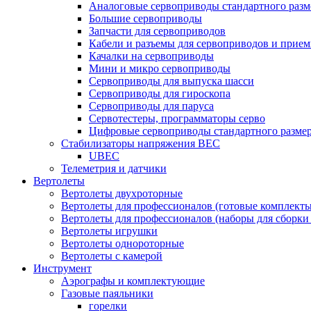
Аналоговые сервоприводы стандартного разм
Большие сервоприводы
Запчасти для сервоприводов
Кабели и разъемы для сервоприводов и прие
Качалки на сервоприводы
Мини и микро сервоприводы
Сервоприводы для выпуска шасси
Сервоприводы для гироскопа
Сервоприводы для паруса
Сервотестеры, программаторы серво
Цифровые сервоприводы стандартного разме
Стабилизаторы напряжения BEC
UBEC
Телеметрия и датчики
Вертолеты
Вертолеты двухроторные
Вертолеты для профессионалов (готовые комплект
Вертолеты для профессионалов (наборы для сборки
Вертолеты игрушки
Вертолеты однороторные
Вертолеты с камерой
Инструмент
Аэрографы и комплектующие
Газовые паяльники
горелки