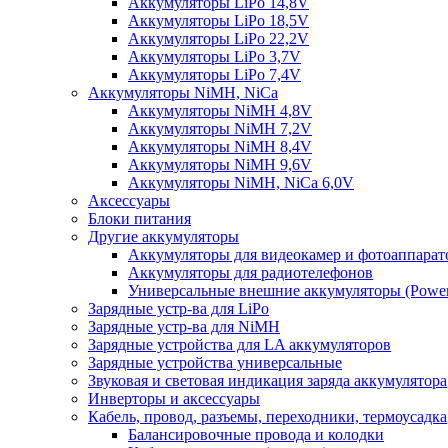
Аккумуляторы LiPo 14,8V
Аккумуляторы LiPo 18,5V
Аккумуляторы LiPo 22,2V
Аккумуляторы LiPo 3,7V
Аккумуляторы LiPo 7,4V
Аккумуляторы NiMH, NiCa
Аккумуляторы NiMH 4,8V
Аккумуляторы NiMH 7,2V
Аккумуляторы NiMH 8,4V
Аккумуляторы NiMH 9,6V
Аккумуляторы NiMH, NiCa 6,0V
Аксессуары
Блоки питания
Другие аккумуляторы
Аккумуляторы для видеокамер и фотоаппарат
Аккумуляторы для радиотелефонов
Универсальные внешние аккумуляторы (Power
Зарядные устр-ва для LiPo
Зарядные устр-ва для NiMH
Зарядные устройства для LA аккумуляторов
Зарядные устройства универсальные
Звуковая и световая индикация заряда аккумулятора
Инверторы и аксессуары
Кабель, провод, разъемы, переходники, термоусадка
Балансировочные провода и колодки