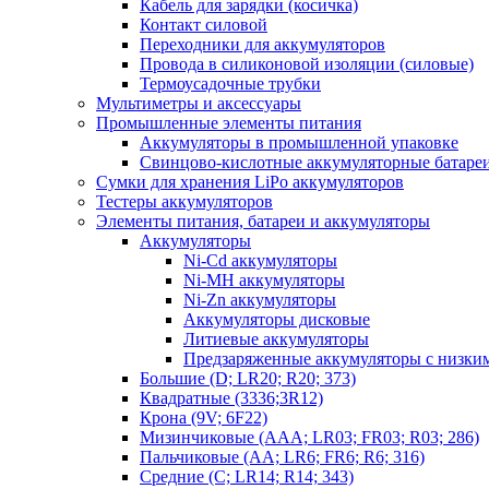
Кабель для зарядки (косичка)
Контакт силовой
Переходники для аккумуляторов
Провода в силиконовой изоляции (силовые)
Термоусадочные трубки
Мультиметры и аксессуары
Промышленные элементы питания
Аккумуляторы в промышленной упаковке
Свинцово-кислотные аккумуляторные батаре
Сумки для хранения LiPo аккумуляторов
Тестеры аккумуляторов
Элементы питания, батареи и аккумуляторы
Аккумуляторы
Ni-Cd аккумуляторы
Ni-MH аккумуляторы
Ni-Zn аккумуляторы
Аккумуляторы дисковые
Литиевые аккумуляторы
Предзаряженные аккумуляторы с низки
Большие (D; LR20; R20; 373)
Квадратные (3336;3R12)
Крона (9V; 6F22)
Мизинчиковые (AAA; LR03; FR03; R03; 286)
Пальчиковые (AA; LR6; FR6; R6; 316)
Средние (C; LR14; R14; 343)