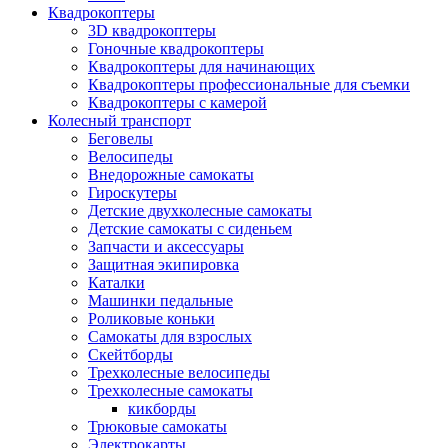
Квадрокоптеры
3D квадрокоптеры
Гоночные квадрокоптеры
Квадрокоптеры для начинающих
Квадрокоптеры профессиональные для съемки
Квадрокоптеры с камерой
Колесный транспорт
Беговелы
Велосипеды
Внедорожные самокаты
Гироскутеры
Детские двухколесные самокаты
Детские самокаты с сиденьем
Запчасти и аксессуары
Защитная экипировка
Каталки
Машинки педальные
Роликовые коньки
Самокаты для взрослых
Скейтборды
Трехколесные велосипеды
Трехколесные самокаты
кикборды
Трюковые самокаты
Электрокарты