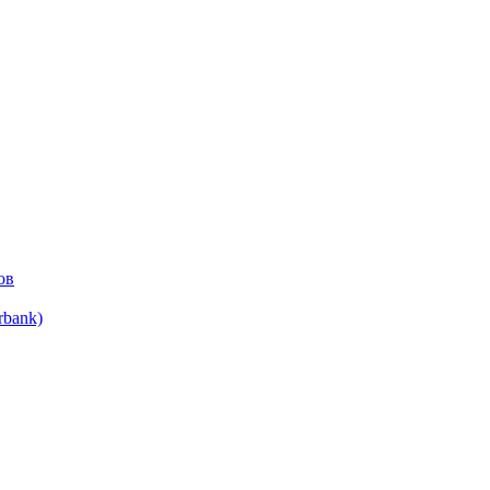
ов
bank)