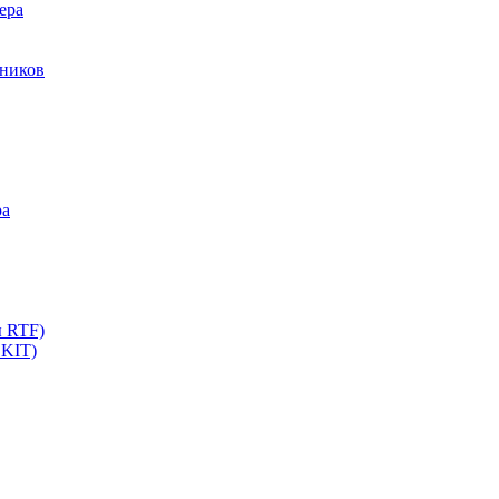
ера
мников
ра
ы RTF)
 KIT)