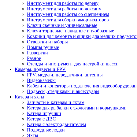
Инструмент для работы по дереву
Инструмент для работы по лексану
Инструмент для работы со сцеплением
Инструмент для сборки амортизаторов
Ключи свечные и универсальные
Ключи торцевые, накидные и г-образные
Коврики для ремонта и ящики дла мелких предмето
Отвертки и наборы
Помпы ручные
Развертки
Разное
Стенды и инструмент для настройки шасси
Камеры, подвесы и FPV
FPV, модули, передатчики, антенны
Видеокамеры
Кабели и конекторы подключения видеооборудован
Подвесы, стедикамы и аксессуары
Катера и яхты
Запчасти к катерам и яхтам
Катера для рыбалки с эхолотами и кормушками
Катера игрушки
Катера с ДВС
Катера с электродвигателем
Подводные лодки
Яхты