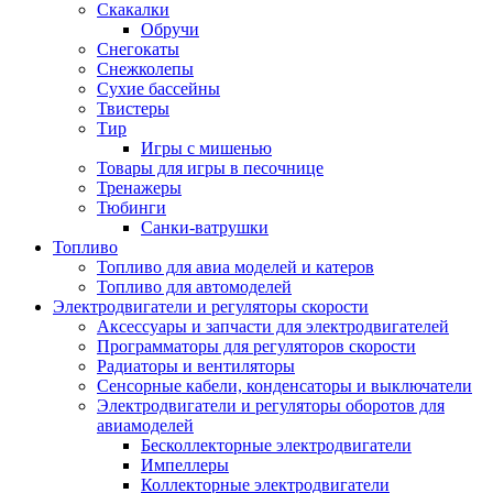
Скакалки
Обручи
Снегокаты
Снежколепы
Сухие бассейны
Твистеры
Тир
Игры с мишенью
Товары для игры в песочнице
Тренажеры
Тюбинги
Санки-ватрушки
Топливо
Топливо для авиа моделей и катеров
Топливо для автомоделей
Электродвигатели и регуляторы скорости
Аксессуары и запчасти для электродвигателей
Программаторы для регуляторов скорости
Радиаторы и вентиляторы
Сенсорные кабели, конденсаторы и выключатели
Электродвигатели и регуляторы оборотов для
авиамоделей
Бесколлекторные электродвигатели
Импеллеры
Коллекторные электродвигатели