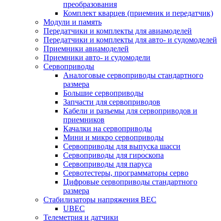
преобразования
Комплект кварцев (приемник и передатчик)
Модули и память
Передатчики и комплекты для авиамоделей
Передатчики и комплекты для авто- и судомоделей
Приемники авиамоделей
Приемники авто- и судомодели
Сервоприводы
Аналоговые сервоприводы стандартного
размера
Большие сервоприводы
Запчасти для сервоприводов
Кабели и разъемы для сервоприводов и
приемников
Качалки на сервоприводы
Мини и микро сервоприводы
Сервоприводы для выпуска шасси
Сервоприводы для гироскопа
Сервоприводы для паруса
Сервотестеры, программаторы серво
Цифровые сервоприводы стандартного
размера
Стабилизаторы напряжения BEC
UBEC
Телеметрия и датчики