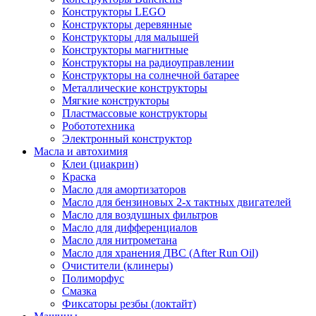
Конструкторы LEGO
Конструкторы деревянные
Конструкторы для малышей
Конструкторы магнитные
Конструкторы на радиоуправлении
Конструкторы на солнечной батарее
Металлические конструкторы
Мягкие конструкторы
Пластмассовые конструкторы
Робототехника
Электронный конструктор
Масла и автохимия
Клеи (циакрин)
Краска
Масло для амортизаторов
Масло для бензиновых 2-х тактных двигателей
Масло для воздушных фильтров
Масло для дифференциалов
Масло для нитрометана
Масло для хранения ДВС (After Run Oil)
Очистители (клинеры)
Полиморфус
Смазка
Фиксаторы резбы (локтайт)