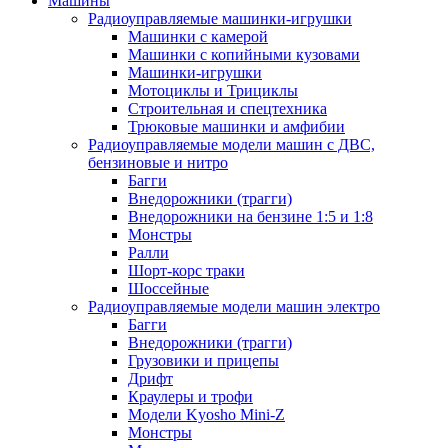
Машины
Радиоуправляемые машинки-игрушки
Машинки с камерой
Машинки с копийными кузовами
Машинки-игрушки
Мотоциклы и Трициклы
Строительная и спецтехника
Трюковые машинки и амфибии
Радиоуправляемые модели машин с ДВС,
бензиновые и нитро
Багги
Внедорожники (трагги)
Внедорожники на бензине 1:5 и 1:8
Монстры
Ралли
Шорт-корс траки
Шоссейные
Радиоуправляемые модели машин электро
Багги
Внедорожники (трагги)
Грузовики и прицепы
Дрифт
Краулеры и трофи
Модели Kyosho Mini-Z
Монстры