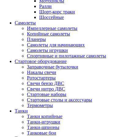
Мотоциклы
Ралли
Шорт-корс траки
Шоссейные
Самолеты
Импеллерные самолеты
Копийные самолеты
Планеры
Самолеты для начинающих
Самолеты игрушки
Спортивные и пилотажные самолеты
Стартовое оборудование
Заправочные бутылочки
Накалы свечи
Ротостартеры
Свечи бензо ДВС
Свечи нитро ДВС
Стартовые наборы
Стартовые столы и аксессуары
Термометры
Танки
Танки копийные
Танки-игрушки
Танки-шпионы
Танковые бои