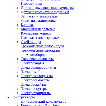
Гироскутеры
Детские двухколесные самокаты
Детские самокаты с сиденьем
Запчасти и аксессуары
Защитная экипировка
Каталки
Машинки педальные
Роликовые коньки
Самокаты для взрослых
Скейтборды
Трехколесные велосипеды
Трехколесные самокаты
кикборды
Трюковые самокаты
Электрокарты
Электроквадроциклы
Электромобили
Электромотоциклы
Электросамокаты
Электроскейты
Электроскутеры
Электротрициклы
Конструкторы
Динамический конструктор
Конструкторы Bunchems