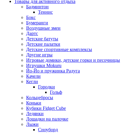
Товары для активного отдыха
Бадминтон
Теннис
Бокс
Бумеранги
Воздушные змеи
Дартс
Детские батуты
Детские палатки
Детские спортивные комплексы
Другие игры
Игровые домики, детские горки и песочницы
Игрушки Mokuru
Йо-Йо и пружинка Радуга
Качели
Кегли
Городки
Гольф
Кольцебросы
Коньки
Кубики Fidget Cube
Ледянки
Лошадки на палочке
Лыжи
Сноуборд