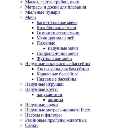
Маски, ласты, трубки, очки
Матрасы и доски для плавания
Мыльные пузыри
Мячи
Баскетбольные мячи
Волейбольные мячи
Гимнастические мячи
Мячи для малышей
Пляжные
надувные мячи
Попрыгунчики-мячи
Футбольные мячи
Надувные и каркасные бассейны
Аксессуары для бассейнов
Каркасные бассейны
Надувные бассейны
Надувные игрушки
Надувные круги
нарукавники
жилеты
Надувные лодки
Надувные матрасы-кровати Intex
Насосы и фильтры
Резиновые прыгуны животные
Санки