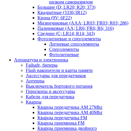
низким саморазрядом
Большие (D; LR20; R20; 373)
Квадратные (3336;3R12)
Крона (9V; 6F22)
Мизинчиковые (AAA; LR03; FR03; R03; 286)
Пальчиковые (AA; LR6; FR6; R6; 316)
Средние (C; LR14; R14; 343)
Фотолитиевые и спецэлементы
Литиевые спецэлементы
Спецэлементы
Фотолитиевые
Аппаратура и электроника
Failsafe, биперы
Flash накопители и карты памяти
Аксессуары для передатчиков
Антенны
Выключатель бортового питания
Гироскопы и аксессуары
Кабели для передатчика
Кварцы
Кварцы передатчика AM 27Mhz
Кварцы передатчика AM 40Mhz
Кварцы передатчика FM
Кварцы приемника FM
Кварцы приемника двойного