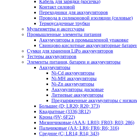
Кабель для зарядки (косичка)
Контакт силовой
Переходники для аккумуляторов
Провода в силиконовой изоляции (силовые)
Термоусадочные трубки
Мультиметры и аксессуары
Промышленные элементы питания
Аккумуляторы в промышленной упаковке
Свинцово-кислотные аккумуляторные батаре
Сумки для хранения LiPo аккумуляторов
Тестеры аккумуляторов
Элементы питания, батареи и аккумуляторы
Аккумуляторы
Ni-Cd аккумуляторы
Ni-MH аккумуляторы
Ni-Zn аккумуляторы
Аккумуляторы дисковые
Литиевые аккумуляторы
Предзаряженные аккумуляторы с низки
Большие (D; LR20; R20; 373)
Квадратные (3336;3R12)
Крона (9V; 6F22)
Мизинчиковые (AAA; LR03; FR03; R03; 286)
Пальчиковые (AA; LR6; FR6; R6; 316)
Средние (C; LR14; R14; 343)