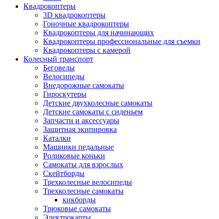
Квадрокоптеры
3D квадрокоптеры
Гоночные квадрокоптеры
Квадрокоптеры для начинающих
Квадрокоптеры профессиональные для съемки
Квадрокоптеры с камерой
Колесный транспорт
Беговелы
Велосипеды
Внедорожные самокаты
Гироскутеры
Детские двухколесные самокаты
Детские самокаты с сиденьем
Запчасти и аксессуары
Защитная экипировка
Каталки
Машинки педальные
Роликовые коньки
Самокаты для взрослых
Скейтборды
Трехколесные велосипеды
Трехколесные самокаты
кикборды
Трюковые самокаты
Электрокарты