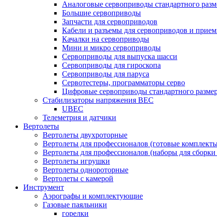
Аналоговые сервоприводы стандартного разм
Большие сервоприводы
Запчасти для сервоприводов
Кабели и разъемы для сервоприводов и прие
Качалки на сервоприводы
Мини и микро сервоприводы
Сервоприводы для выпуска шасси
Сервоприводы для гироскопа
Сервоприводы для паруса
Сервотестеры, программаторы серво
Цифровые сервоприводы стандартного разме
Стабилизаторы напряжения BEC
UBEC
Телеметрия и датчики
Вертолеты
Вертолеты двухроторные
Вертолеты для профессионалов (готовые комплект
Вертолеты для профессионалов (наборы для сборки
Вертолеты игрушки
Вертолеты однороторные
Вертолеты с камерой
Инструмент
Аэрографы и комплектующие
Газовые паяльники
горелки