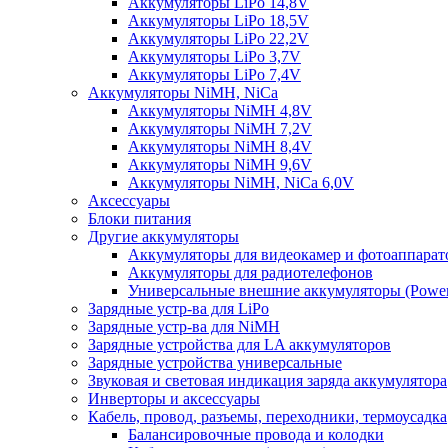
Аккумуляторы LiPo 14,8V
Аккумуляторы LiPo 18,5V
Аккумуляторы LiPo 22,2V
Аккумуляторы LiPo 3,7V
Аккумуляторы LiPo 7,4V
Аккумуляторы NiMH, NiCa
Аккумуляторы NiMH 4,8V
Аккумуляторы NiMH 7,2V
Аккумуляторы NiMH 8,4V
Аккумуляторы NiMH 9,6V
Аккумуляторы NiMH, NiCa 6,0V
Аксессуары
Блоки питания
Другие аккумуляторы
Аккумуляторы для видеокамер и фотоаппарат
Аккумуляторы для радиотелефонов
Универсальные внешние аккумуляторы (Power
Зарядные устр-ва для LiPo
Зарядные устр-ва для NiMH
Зарядные устройства для LA аккумуляторов
Зарядные устройства универсальные
Звуковая и световая индикация заряда аккумулятора
Инверторы и аксессуары
Кабель, провод, разъемы, переходники, термоусадка
Балансировочные провода и колодки