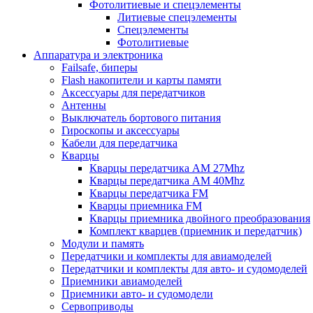
Фотолитиевые и спецэлементы
Литиевые спецэлементы
Спецэлементы
Фотолитиевые
Аппаратура и электроника
Failsafe, биперы
Flash накопители и карты памяти
Аксессуары для передатчиков
Антенны
Выключатель бортового питания
Гироскопы и аксессуары
Кабели для передатчика
Кварцы
Кварцы передатчика AM 27Mhz
Кварцы передатчика AM 40Mhz
Кварцы передатчика FM
Кварцы приемника FM
Кварцы приемника двойного преобразования
Комплект кварцев (приемник и передатчик)
Модули и память
Передатчики и комплекты для авиамоделей
Передатчики и комплекты для авто- и судомоделей
Приемники авиамоделей
Приемники авто- и судомодели
Сервоприводы