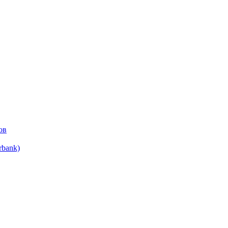
ов
bank)