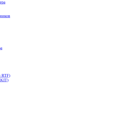
ера
мников
ра
ы RTF)
 KIT)