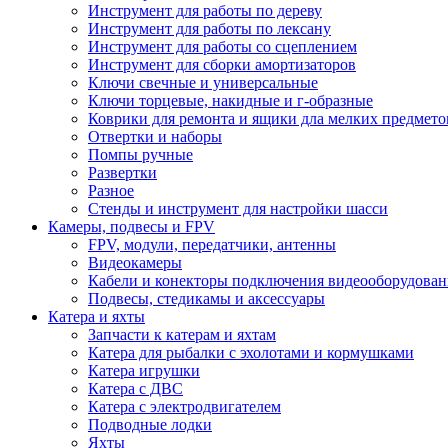
Инструмент для работы по дереву
Инструмент для работы по лексану
Инструмент для работы со сцеплением
Инструмент для сборки амортизаторов
Ключи свечные и универсальные
Ключи торцевые, накидные и г-образные
Коврики для ремонта и ящики дла мелких предмето
Отвертки и наборы
Помпы ручные
Развертки
Разное
Стенды и инструмент для настройки шасси
Камеры, подвесы и FPV
FPV, модули, передатчики, антенны
Видеокамеры
Кабели и конекторы подключения видеооборудован
Подвесы, стедикамы и аксессуары
Катера и яхты
Запчасти к катерам и яхтам
Катера для рыбалки с эхолотами и кормушками
Катера игрушки
Катера с ДВС
Катера с электродвигателем
Подводные лодки
Яхты