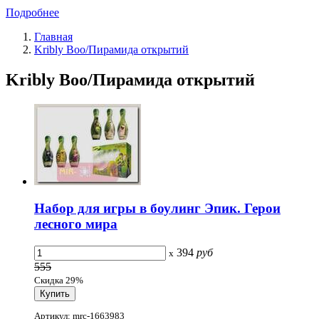
Подробнее
Главная
Kribly Boo/Пирамида открытий
Kribly Boo/Пирамида открытий
Набор для игры в боулинг Эпик. Герои
лесного мира
394
руб
x
555
Скидка 29%
Артикул: mrc-1663983