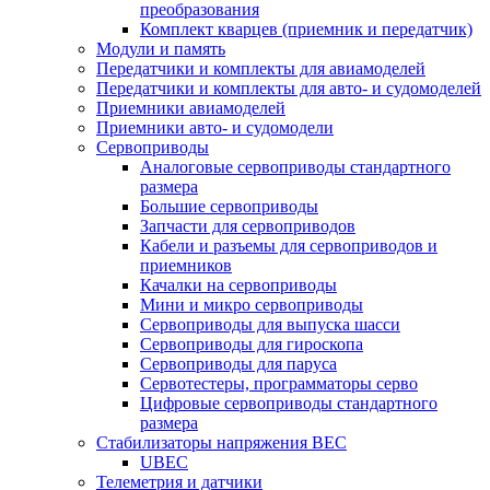
преобразования
Комплект кварцев (приемник и передатчик)
Модули и память
Передатчики и комплекты для авиамоделей
Передатчики и комплекты для авто- и судомоделей
Приемники авиамоделей
Приемники авто- и судомодели
Сервоприводы
Аналоговые сервоприводы стандартного
размера
Большие сервоприводы
Запчасти для сервоприводов
Кабели и разъемы для сервоприводов и
приемников
Качалки на сервоприводы
Мини и микро сервоприводы
Сервоприводы для выпуска шасси
Сервоприводы для гироскопа
Сервоприводы для паруса
Сервотестеры, программаторы серво
Цифровые сервоприводы стандартного
размера
Стабилизаторы напряжения BEC
UBEC
Телеметрия и датчики