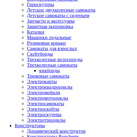
Гироскутеры
Детские двухколесные самокаты
Детские самокаты с сиденьем
Запчасти и аксессуары
Защитная экипировка
Каталки
Машинки педальные
Роликовые коньки
Самокаты для взрослых
Скейтборды
Трехколесные велосипеды
Трехколесные самокаты
кикборды
Трюковые самокаты
Электрокарты
Электроквадроциклы
Электромобили
Электромотоциклы
Электросамокаты
Электроскейты
Электроскутеры
Электротрициклы
Конструкторы
Динамический конструктор
Конструкторы Bunchems