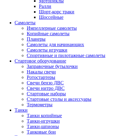
Мотоциклы
Ралли
Шорт-корс траки
Шоссейные
Самолеты
Импеллерные самолеты
Копийные самолеты
Планеры
Самолеты для начинающих
Самолеты игрушки
Спортивные и пилотажные самолеты
Стартовое оборудование
Заправочные бутылочки
Накалы свечи
Ротостартеры
Свечи бензо ДВС
Свечи нитро ДВС
Стартовые наборы
Стартовые столы и аксессуары
Термометры
Танки
Танки копийные
Танки-игрушки
Танки-шпионы
Танковые бои