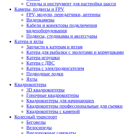
Стенды и инструмент для настройки шасси
Камеры, подвесы и FPV
FPV, модули, передатчики, антенны
Видеокамеры
Кабели и конекторы подключения
видеооборудования
Подвесы, стедикамы и аксессуары
Катера и яхты
Запчасти к катерам и яхтам
Катера для рыбалки с эхолотами и кормушками
Катера игрушки
Катера с ДВС
Катера с электродвигателем
Подводные лодки
Яхты
Квадрокоптеры
3D квадрокоптеры
Гоночные квадрокоптеры
Квадрокоптеры для начинающих
Квадрокоптеры профессиональные для съемки
Квадрокоптеры с камерой
Колесный транспорт
Беговелы
Велосипеды
Внедорожные самокаты