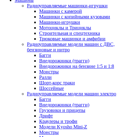
Машины
Радиоуправляемые машинки-игрушки
Машинки с камерой
Машинки с копийными кузовами
Машинки-игрушки
Мотоциклы и Трициклы
Строительная и спецтехника
Трюковые машинки и амфибии
Радиоуправляемые модели машин с ДВС,
бензиновые и нитро
Багги
Внедорожники (трагги)
Внедорожники на бензине 1:5 и 1:8
Монстры
Ралли
Шорт-корс траки
Шоссейные
Радиоуправляемые модели машин электро
Багги
Внедорожники (трагги)
Грузовики и прицепы
Дрифт
Краулеры и трофи
Модели Kyosho Mini-Z
Монстры