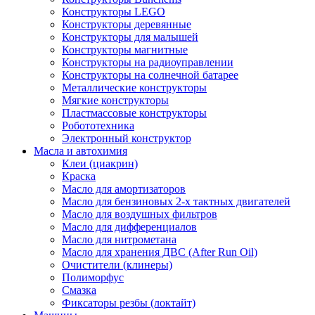
Конструкторы LEGO
Конструкторы деревянные
Конструкторы для малышей
Конструкторы магнитные
Конструкторы на радиоуправлении
Конструкторы на солнечной батарее
Металлические конструкторы
Мягкие конструкторы
Пластмассовые конструкторы
Робототехника
Электронный конструктор
Масла и автохимия
Клеи (циакрин)
Краска
Масло для амортизаторов
Масло для бензиновых 2-х тактных двигателей
Масло для воздушных фильтров
Масло для дифференциалов
Масло для нитрометана
Масло для хранения ДВС (After Run Oil)
Очистители (клинеры)
Полиморфус
Смазка
Фиксаторы резбы (локтайт)