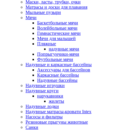
Маски, ласты, трубки, очки
Матрасы и доски для плавания
Мыльные пузыри
Мячи
Баскетбольные мячи
Волейбольные мячи
Гимнастические мячи
Мячи для малышей
Пляжные
надувные мячи
Попрыгунчики-мячи
Футбольные мячи
Надувные и каркасные бассейны
Аксессуары для бассейнов
Каркасные бассейны
Надувные бассейны
Надувные игрушки
Надувные круги
нарукавники
жилеты
Надувные лодки
Надувные матрасы-кровати Intex
Насосы и фильтры
Резиновые прыгуны животные
Санки