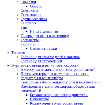
Скакалки
Обручи
Снегокаты
Снежколепы
Сухие бассейны
Твистеры
Тир
Игры с мишенью
Товары для игры в песочнице
Тренажеры
Тюбинги
Санки-ватрушки
Топливо
Топливо для авиа моделей и катеров
Топливо для автомоделей
Электродвигатели и регуляторы скорости
Аксессуары и запчасти для электродвигателей
Программаторы для регуляторов скорости
Радиаторы и вентиляторы
Сенсорные кабели, конденсаторы и выключатели
Электродвигатели и регуляторы оборотов для
авиамоделей
Бесколлекторные электродвигатели
Импеллеры
Коллекторные электродвигатели