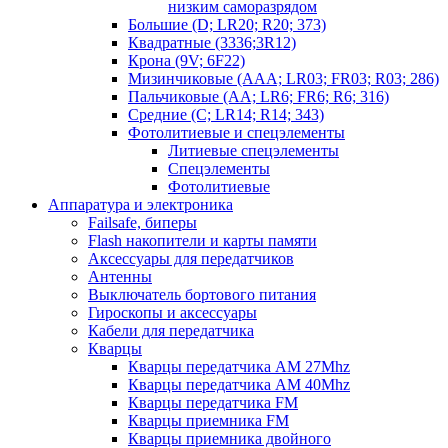
низким саморазрядом
Большие (D; LR20; R20; 373)
Квадратные (3336;3R12)
Крона (9V; 6F22)
Мизинчиковые (AAA; LR03; FR03; R03; 286)
Пальчиковые (AA; LR6; FR6; R6; 316)
Средние (C; LR14; R14; 343)
Фотолитиевые и спецэлементы
Литиевые спецэлементы
Спецэлементы
Фотолитиевые
Аппаратура и электроника
Failsafe, биперы
Flash накопители и карты памяти
Аксессуары для передатчиков
Антенны
Выключатель бортового питания
Гироскопы и аксессуары
Кабели для передатчика
Кварцы
Кварцы передатчика AM 27Mhz
Кварцы передатчика AM 40Mhz
Кварцы передатчика FM
Кварцы приемника FM
Кварцы приемника двойного