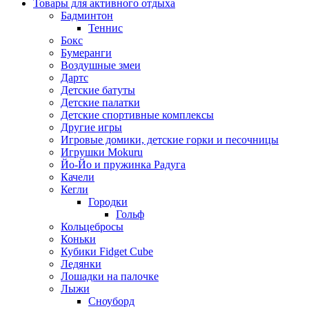
Товары для активного отдыха
Бадминтон
Теннис
Бокс
Бумеранги
Воздушные змеи
Дартс
Детские батуты
Детские палатки
Детские спортивные комплексы
Другие игры
Игровые домики, детские горки и песочницы
Игрушки Mokuru
Йо-Йо и пружинка Радуга
Качели
Кегли
Городки
Гольф
Кольцебросы
Коньки
Кубики Fidget Cube
Ледянки
Лошадки на палочке
Лыжи
Сноуборд