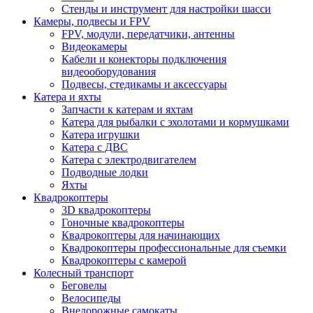
Стенды и инструмент для настройки шасси
Камеры, подвесы и FPV
FPV, модули, передатчики, антенны
Видеокамеры
Кабели и конекторы подключения
видеооборудования
Подвесы, стедикамы и аксессуары
Катера и яхты
Запчасти к катерам и яхтам
Катера для рыбалки с эхолотами и кормушками
Катера игрушки
Катера с ДВС
Катера с электродвигателем
Подводные лодки
Яхты
Квадрокоптеры
3D квадрокоптеры
Гоночные квадрокоптеры
Квадрокоптеры для начинающих
Квадрокоптеры профессиональные для съемки
Квадрокоптеры с камерой
Колесный транспорт
Беговелы
Велосипеды
Внедорожные самокаты