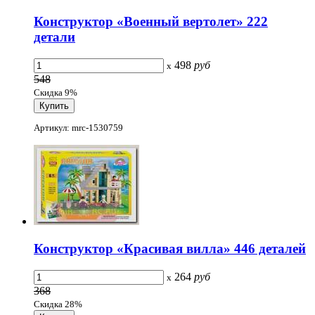
Конструктор «Военный вертолет» 222
детали
498
руб
x
548
Скидка 9%
Артикул: mrc-1530759
Конструктор «Красивая вилла» 446 деталей
264
руб
x
368
Скидка 28%