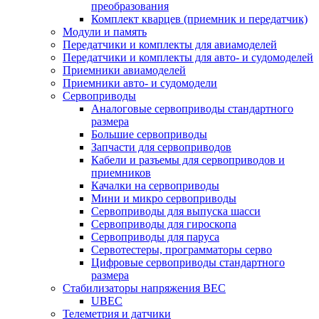
преобразования
Комплект кварцев (приемник и передатчик)
Модули и память
Передатчики и комплекты для авиамоделей
Передатчики и комплекты для авто- и судомоделей
Приемники авиамоделей
Приемники авто- и судомодели
Сервоприводы
Аналоговые сервоприводы стандартного
размера
Большие сервоприводы
Запчасти для сервоприводов
Кабели и разъемы для сервоприводов и
приемников
Качалки на сервоприводы
Мини и микро сервоприводы
Сервоприводы для выпуска шасси
Сервоприводы для гироскопа
Сервоприводы для паруса
Сервотестеры, программаторы серво
Цифровые сервоприводы стандартного
размера
Стабилизаторы напряжения BEC
UBEC
Телеметрия и датчики