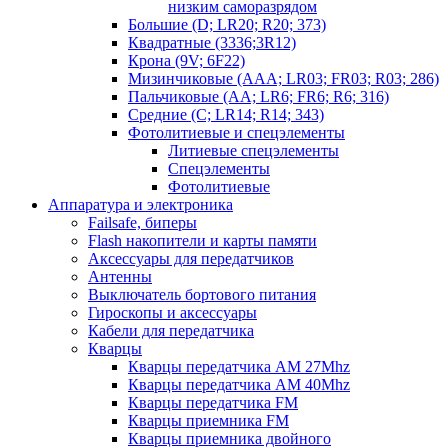
низким саморазрядом
Большие (D; LR20; R20; 373)
Квадратные (3336;3R12)
Крона (9V; 6F22)
Мизинчиковые (AAA; LR03; FR03; R03; 286)
Пальчиковые (AA; LR6; FR6; R6; 316)
Средние (C; LR14; R14; 343)
Фотолитиевые и спецэлементы
Литиевые спецэлементы
Спецэлементы
Фотолитиевые
Аппаратура и электроника
Failsafe, биперы
Flash накопители и карты памяти
Аксессуары для передатчиков
Антенны
Выключатель бортового питания
Гироскопы и аксессуары
Кабели для передатчика
Кварцы
Кварцы передатчика AM 27Mhz
Кварцы передатчика AM 40Mhz
Кварцы передатчика FM
Кварцы приемника FM
Кварцы приемника двойного