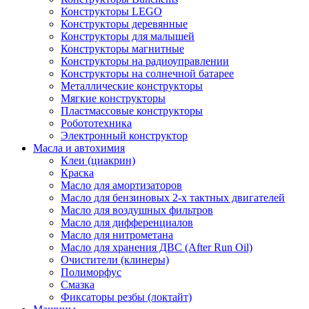
Конструкторы LEGO
Конструкторы деревянные
Конструкторы для малышей
Конструкторы магнитные
Конструкторы на радиоуправлении
Конструкторы на солнечной батарее
Металлические конструкторы
Мягкие конструкторы
Пластмассовые конструкторы
Робототехника
Электронный конструктор
Масла и автохимия
Клеи (циакрин)
Краска
Масло для амортизаторов
Масло для бензиновых 2-х тактных двигателей
Масло для воздушных фильтров
Масло для дифференциалов
Масло для нитрометана
Масло для хранения ДВС (After Run Oil)
Очистители (клинеры)
Полиморфус
Смазка
Фиксаторы резбы (локтайт)