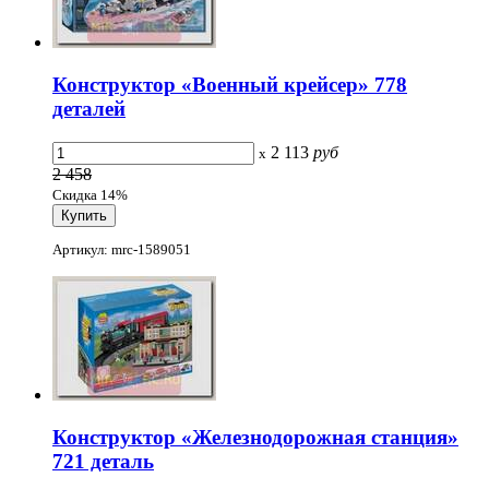
Конструктор «Военный крейсер» 778
деталей
2 113
руб
x
2 458
Скидка 14%
Артикул: mrc-1589051
Конструктор «Железнодорожная станция»
721 деталь