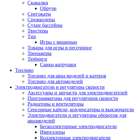
Скакалки
Обручи
Снегокаты
Снежколепы
Сухие бассейны
Твистеры
Тир
Игры с мишенью
Товары для игры в песочнице
Тренажеры
Тюбинги
Санки-ватрушки
Топливо
Топливо для авиа моделей и катеров
Топливо для автомоделей
Электродвигатели и регуляторы скорости
Аксессуары и запчасти для электродвигателей
Программаторы для регуляторов скорости
Радиаторы и вентиляторы
Сенсорные кабели, конденсаторы и выключатели
Электродвигатели и регуляторы оборотов для
авиамоделей
Бесколлекторные электродвигатели
Импеллеры
Коллекторные электродвигатели