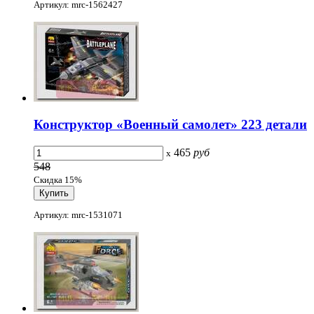
Артикул: mrc-1562427
Конструктор «Военный самолет» 223 детали
465
руб
x
548
Скидка 15%
Артикул: mrc-1531071