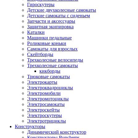
Гироскутеры
Детские двухколесные самокаты
Детские самокаты с сиденьем
Запчасти и аксессуары
Защитная экипировка
Каталки
Машинки педальные
Роликовые коньки
Самокаты для взрослых
Скейтборды
Трехколесные велосипеды
Трехколесные самокаты
кикборды
Трюковые самокаты
Электрокарты
Электроквадроциклы
Электромобили
Электромотоциклы
Электросамокаты
Электроскейты
Электроскутеры
Электротрициклы
Конструкторы
Динамический конструктор
Конструкторы Bunchems