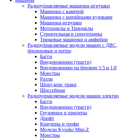
Машины
Радиоуправляемые машинки-игрушки
Машинки с камерой
Машинки с копийными кузовами
Машинки-игрушки
Мотоциклы и Трициклы
Строительная и спецтехника
Трюковые машинки и амфибии
Радиоуправляемые модели машин с ДВС,
бензиновые и нитро
Багги
Внедорожники (трагги)
Внедорожники на бензине 1:5 и 1:8
Монстры
Ралли
Шорт-корс траки
Шоссейные
Радиоуправляемые модели машин электро
Багги
Внедорожники (трагги)
Грузовики и прицепы
Дрифт
Краулеры и трофи
Модели Kyosho Mini-Z
Монстры