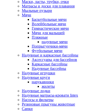
Маски, ласты, трубки, очки
Матрасы и доски для плавания
Мыльные пузыри
Мячи
Баскетбольные мячи
Волейбольные мячи
Гимнастические мячи
Мячи для малышей
Пляжные
надувные мячи
Попрыгунчики-мячи
Футбольные мячи
Надувные и каркасные бассейны
Аксессуары для бассейнов
Каркасные бассейны
Надувные бассейны
Надувные игрушки
Надувные круги
нарукавники
жилеты
Надувные лодки
Надувные матрасы-кровати Intex
Насосы и фильтры
Резиновые прыгуны животные
Санки