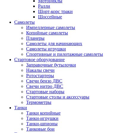
Мотоциклы
Ралли
Шорт-корс траки
Шоссейные
Самолеты
Импеллерные самолеты
Копийные самолеты
Планеры
Самолеты для начинающих
Самолеты игрушки
Спортивные и пилотажные самолеты
Стартовое оборудование
Заправочные бутылочки
Накалы свечи
Ротостартеры
Свечи бензо ДВС
Свечи нитро ДВС
Стартовые наборы
Стартовые столы и аксессуары
Термометры
Танки
Танки копийные
Танки-игрушки
Танки-шпионы
Танковые бои