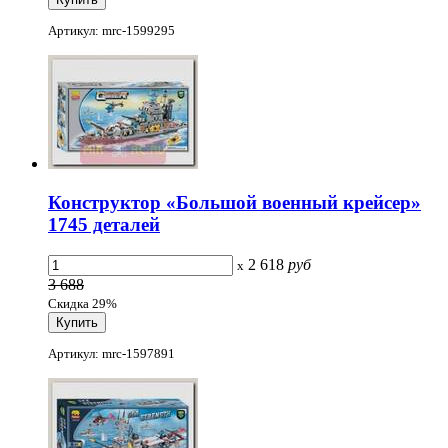
Артикул: mrc-1599295
Конструктор «Большой военный крейсер»
1745 деталей
2 618
руб
x
3 688
Скидка 29%
Артикул: mrc-1597891