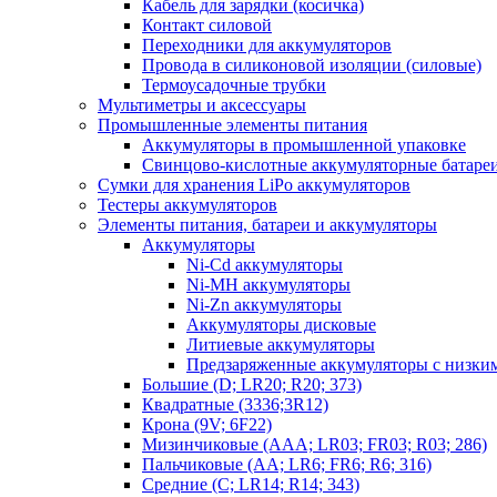
Кабель для зарядки (косичка)
Контакт силовой
Переходники для аккумуляторов
Провода в силиконовой изоляции (силовые)
Термоусадочные трубки
Мультиметры и аксессуары
Промышленные элементы питания
Аккумуляторы в промышленной упаковке
Свинцово-кислотные аккумуляторные батаре
Сумки для хранения LiPo аккумуляторов
Тестеры аккумуляторов
Элементы питания, батареи и аккумуляторы
Аккумуляторы
Ni-Cd аккумуляторы
Ni-MH аккумуляторы
Ni-Zn аккумуляторы
Аккумуляторы дисковые
Литиевые аккумуляторы
Предзаряженные аккумуляторы с низки
Большие (D; LR20; R20; 373)
Квадратные (3336;3R12)
Крона (9V; 6F22)
Мизинчиковые (AAA; LR03; FR03; R03; 286)
Пальчиковые (AA; LR6; FR6; R6; 316)
Средние (C; LR14; R14; 343)