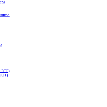
ера
мников
ра
ы RTF)
 KIT)