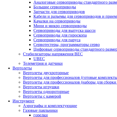
Аналоговые сервоприводы стандартного разм
Большие сервоприводы
Запчасти для сервоприводов
Кабели и разъемы для сервоприводов и прие
Качалки на сервоприводы
Мини и микро сервоприводы
Сервоприводы для выпуска шасси
Сервоприводы для гироскопа
Сервоприводы для паруса
Сервотестеры, программаторы серво
Цифровые сервоприводы стандартного разме
Стабилизаторы напряжения BEC
UBEC
Телеметрия и датчики
Вертолеты
Вертолеты двухроторные
Вертолеты для профессионалов (готовые комплект
Вертолеты для профессионалов (наборы для сборки
Вертолеты игрушки
Вертолеты однороторные
Вертолеты с камерой
Инструмент
Аэрографы и комплектующие
Газовые паяльники
горелки