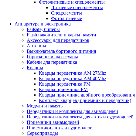
Фотолитиевые и спецэлементы
Литиевые спецэлементы
Спецэлементы
Фотолитиевые
Аппаратура и электроника
Failsafe, биперы
Flash накопители и карты памяти
Аксессуары для передатчиков
Антенны
Выключатель бортового питания
Гироскопы и аксессуары
Кабели для передатчика
Кварцы
Кварцы передатчика AM 27Mhz
Кварцы передатчика AM 40Mhz
Кварцы передатчика FM
Кварцы приемника FM
Кварцы приемника двойного преобразования
Комплект кварцев (приемник и передатчик)
Модули и память
Передатчики и комплекты для авиамоделей
Передатчики и комплекты для авто- и судомоделей
Приемники авиамоделей
Приемники авто- и судомодели
Сервоприводы