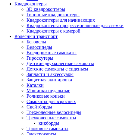
Квадрокоптеры
3D квадрокоптеры
Гоночные квадрокоптеры
Квадрокоптеры для начинающих
Квадрокоптеры профессиональные для съемки
Квадрокоптеры с камерой
Колесный транспорт
Беговелы
Велосипеды
Внедорожные самокаты
Гироскутеры
Детские двухколесные самокаты
Детские самокаты с сиденьем
Запчасти и аксессуары
Защитная экипировка
Каталки
Машинки педальные
Роликовые коньки
Самокаты для взрослых
Скейтборды
Трехколесные велосипеды
Трехколесные самокаты
кикборды
Трюковые самокаты
Электрокарты