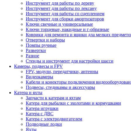
Инструмент для работы по дереву
Инструмент для работы по лексану
Инструмент для работы со сцеплением
Инструмент для сборки амортизаторов
Ключи свечные и универсальные
Ключи торцевые, накидные и г-образные
Коврики для ремонта и ящики дла мелких предмето
Отвертки и наборы
Помпы ручные
Развертки
Разное
Стенды и инструмент для настройки шасси
Камеры, подвесы и FPV
FPV, модули, передатчики, антенны
Видеокамеры
Кабели и конекторы подключения видеооборудован
Подвесы, стедикамы и аксессуары
Катера и яхты
Запчасти к катерам и яхтам
Катера для рыбалки с эхолотами и кормушками
Катера игрушки
Катера с ДВС
Катера с электродвигателем
Подводные лодки
Яхты