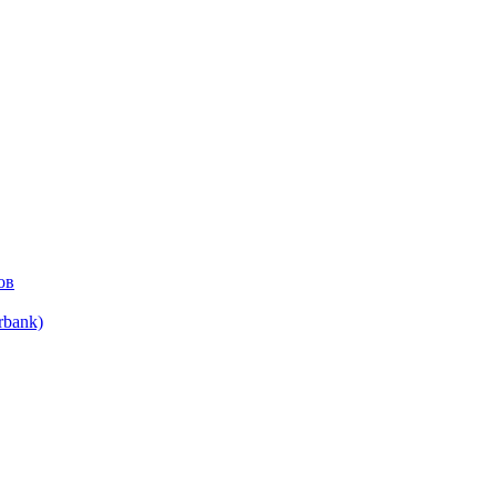
ов
bank)