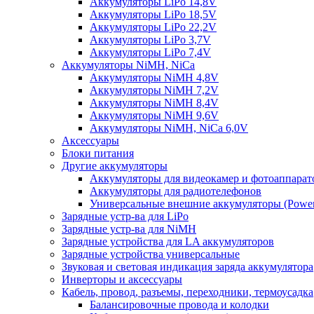
Аккумуляторы LiPo 14,8V
Аккумуляторы LiPo 18,5V
Аккумуляторы LiPo 22,2V
Аккумуляторы LiPo 3,7V
Аккумуляторы LiPo 7,4V
Аккумуляторы NiMH, NiCa
Аккумуляторы NiMH 4,8V
Аккумуляторы NiMH 7,2V
Аккумуляторы NiMH 8,4V
Аккумуляторы NiMH 9,6V
Аккумуляторы NiMH, NiCa 6,0V
Аксессуары
Блоки питания
Другие аккумуляторы
Аккумуляторы для видеокамер и фотоаппарат
Аккумуляторы для радиотелефонов
Универсальные внешние аккумуляторы (Power
Зарядные устр-ва для LiPo
Зарядные устр-ва для NiMH
Зарядные устройства для LA аккумуляторов
Зарядные устройства универсальные
Звуковая и световая индикация заряда аккумулятора
Инверторы и аксессуары
Кабель, провод, разъемы, переходники, термоусадка
Балансировочные провода и колодки