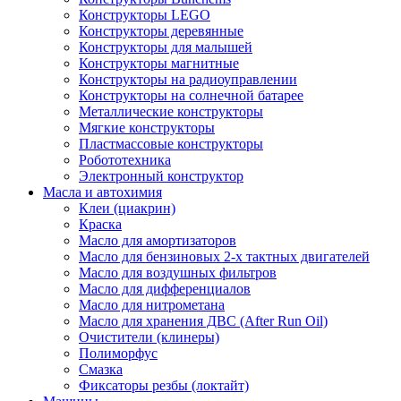
Конструкторы LEGO
Конструкторы деревянные
Конструкторы для малышей
Конструкторы магнитные
Конструкторы на радиоуправлении
Конструкторы на солнечной батарее
Металлические конструкторы
Мягкие конструкторы
Пластмассовые конструкторы
Робототехника
Электронный конструктор
Масла и автохимия
Клеи (циакрин)
Краска
Масло для амортизаторов
Масло для бензиновых 2-х тактных двигателей
Масло для воздушных фильтров
Масло для дифференциалов
Масло для нитрометана
Масло для хранения ДВС (After Run Oil)
Очистители (клинеры)
Полиморфус
Смазка
Фиксаторы резбы (локтайт)