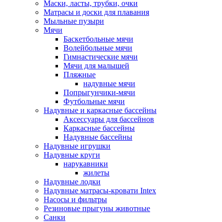
Маски, ласты, трубки, очки
Матрасы и доски для плавания
Мыльные пузыри
Мячи
Баскетбольные мячи
Волейбольные мячи
Гимнастические мячи
Мячи для малышей
Пляжные
надувные мячи
Попрыгунчики-мячи
Футбольные мячи
Надувные и каркасные бассейны
Аксессуары для бассейнов
Каркасные бассейны
Надувные бассейны
Надувные игрушки
Надувные круги
нарукавники
жилеты
Надувные лодки
Надувные матрасы-кровати Intex
Насосы и фильтры
Резиновые прыгуны животные
Санки