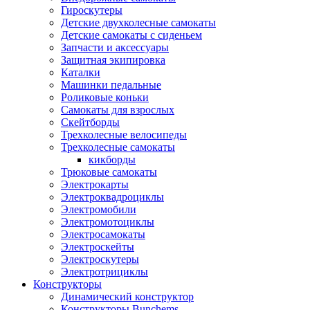
Гироскутеры
Детские двухколесные самокаты
Детские самокаты с сиденьем
Запчасти и аксессуары
Защитная экипировка
Каталки
Машинки педальные
Роликовые коньки
Самокаты для взрослых
Скейтборды
Трехколесные велосипеды
Трехколесные самокаты
кикборды
Трюковые самокаты
Электрокарты
Электроквадроциклы
Электромобили
Электромотоциклы
Электросамокаты
Электроскейты
Электроскутеры
Электротрициклы
Конструкторы
Динамический конструктор
Конструкторы Bunchems