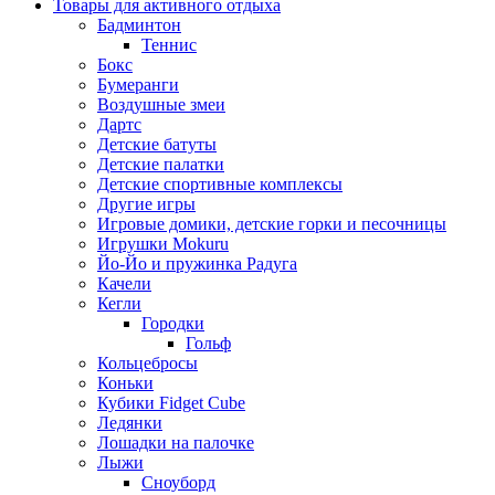
Товары для активного отдыха
Бадминтон
Теннис
Бокс
Бумеранги
Воздушные змеи
Дартс
Детские батуты
Детские палатки
Детские спортивные комплексы
Другие игры
Игровые домики, детские горки и песочницы
Игрушки Mokuru
Йо-Йо и пружинка Радуга
Качели
Кегли
Городки
Гольф
Кольцебросы
Коньки
Кубики Fidget Cube
Ледянки
Лошадки на палочке
Лыжи
Сноуборд