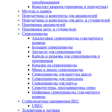
преобразования
Комплект кварцев (приемник и передатчик)
Модули и память
Передатчики и комплекты для авиамоделей
Передатчики и комплекты для авто- и судомоделей
Приемники авиамоделей
Приемники авто- и судомодели
Сервоприводы
Аналоговые сервоприводы стандартного
размера
Большие сервоприводы
Запчасти для сервоприводов
Кабели и разъемы для сервоприводов и
приемников
Качалки на сервоприводы
Мини и микро сервоприводы
Сервоприводы для выпуска шасси
Сервоприводы для гироскопа
Сервоприводы для паруса
Сервотестеры, программаторы серво
Цифровые сервоприводы стандартного
размера
Стабилизаторы напряжения BEC
UBEC
Телеметрия и датчики