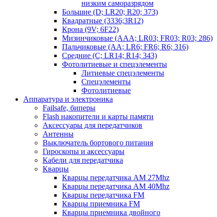
низким саморазрядом
Большие (D; LR20; R20; 373)
Квадратные (3336;3R12)
Крона (9V; 6F22)
Мизинчиковые (AAA; LR03; FR03; R03; 286)
Пальчиковые (AA; LR6; FR6; R6; 316)
Средние (C; LR14; R14; 343)
Фотолитиевые и спецэлементы
Литиевые спецэлементы
Спецэлементы
Фотолитиевые
Аппаратура и электроника
Failsafe, биперы
Flash накопители и карты памяти
Аксессуары для передатчиков
Антенны
Выключатель бортового питания
Гироскопы и аксессуары
Кабели для передатчика
Кварцы
Кварцы передатчика AM 27Mhz
Кварцы передатчика AM 40Mhz
Кварцы передатчика FM
Кварцы приемника FM
Кварцы приемника двойного