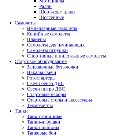
Мотоциклы
Ралли
Шорт-корс траки
Шоссейные
Самолеты
Импеллерные самолеты
Копийные самолеты
Планеры
Самолеты для начинающих
Самолеты игрушки
Спортивные и пилотажные самолеты
Стартовое оборудование
Заправочные бутылочки
Накалы свечи
Ротостартеры
Свечи бензо ДВС
Свечи нитро ДВС
Стартовые наборы
Стартовые столы и аксессуары
Термометры
Танки
Танки копийные
Танки-игрушки
Танки-шпионы
Танковые бои