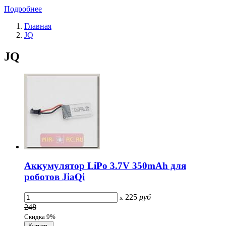
Подробнее
Главная
JQ
JQ
Аккумулятор LiPo 3.7V 350mAh для
роботов JiaQi
225
руб
x
248
Скидка 9%