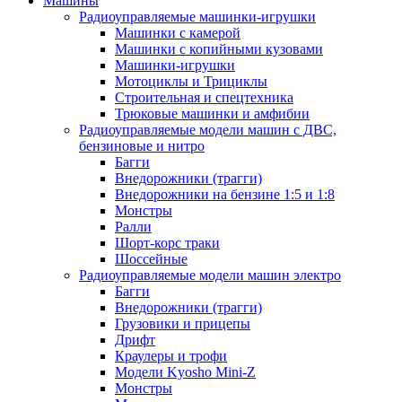
Машины
Радиоуправляемые машинки-игрушки
Машинки с камерой
Машинки с копийными кузовами
Машинки-игрушки
Мотоциклы и Трициклы
Строительная и спецтехника
Трюковые машинки и амфибии
Радиоуправляемые модели машин с ДВС,
бензиновые и нитро
Багги
Внедорожники (трагги)
Внедорожники на бензине 1:5 и 1:8
Монстры
Ралли
Шорт-корс траки
Шоссейные
Радиоуправляемые модели машин электро
Багги
Внедорожники (трагги)
Грузовики и прицепы
Дрифт
Краулеры и трофи
Модели Kyosho Mini-Z
Монстры