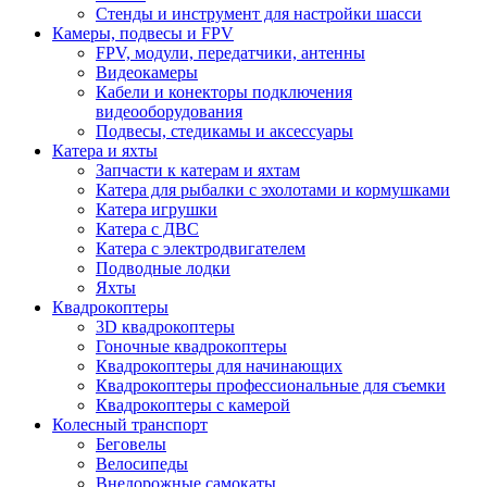
Стенды и инструмент для настройки шасси
Камеры, подвесы и FPV
FPV, модули, передатчики, антенны
Видеокамеры
Кабели и конекторы подключения
видеооборудования
Подвесы, стедикамы и аксессуары
Катера и яхты
Запчасти к катерам и яхтам
Катера для рыбалки с эхолотами и кормушками
Катера игрушки
Катера с ДВС
Катера с электродвигателем
Подводные лодки
Яхты
Квадрокоптеры
3D квадрокоптеры
Гоночные квадрокоптеры
Квадрокоптеры для начинающих
Квадрокоптеры профессиональные для съемки
Квадрокоптеры с камерой
Колесный транспорт
Беговелы
Велосипеды
Внедорожные самокаты