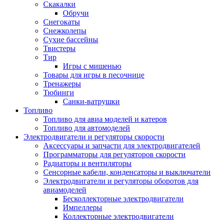
Скакалки
Обручи
Снегокаты
Снежколепы
Сухие бассейны
Твистеры
Тир
Игры с мишенью
Товары для игры в песочнице
Тренажеры
Тюбинги
Санки-ватрушки
Топливо
Топливо для авиа моделей и катеров
Топливо для автомоделей
Электродвигатели и регуляторы скорости
Аксессуары и запчасти для электродвигателей
Программаторы для регуляторов скорости
Радиаторы и вентиляторы
Сенсорные кабели, конденсаторы и выключатели
Электродвигатели и регуляторы оборотов для
авиамоделей
Бесколлекторные электродвигатели
Импеллеры
Коллекторные электродвигатели