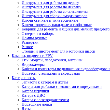
Инструмент для работы по дереву
Инструмент для работы по лексану
Инструмент для работы со сцеплением
Инструмент для сборки амортизаторов
Ключи свечные и универсальные
Ключи торцевые, накидные и г-образные
Коврики для ремонта и ящики дла мелких предмето
Отвертки и наборы
Помпы ручные
Развертки
Разное
Стенды и инструмент для настройки шасси
Камеры, подвесы и FPV
FPV, модули, передатчики, антенны
Видеокамеры
Кабели и конекторы подключения видеооборудован
Подвесы, стедикамы и аксессуары
Катера и яхты
Запчасти к катерам и яхтам
Катера для рыбалки с эхолотами и кормушками
Катера игрушки
Катера с ДВС
Катера с электродвигателем
Подводные лодки
Яхты