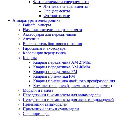
Фотолитиевые и спецэлементы
Литиевые спецэлементы
Спецэлементы
Фотолитиевые
Аппаратура и электроника
Failsafe, биперы
Flash накопители и карты памяти
Аксессуары для передатчиков
Антенны
Выключатель бортового питания
Гироскопы и аксессуары
Кабели для передатчика
Кварцы
Кварцы передатчика AM 27Mhz
Кварцы передатчика AM 40Mhz
Кварцы передатчика FM
Кварцы приемника FM
Кварцы приемника двойного преобразования
Комплект кварцев (приемник и передатчик)
Модули и память
Передатчики и комплекты для авиамоделей
Передатчики и комплекты для авто- и судомоделей
Приемники авиамоделей
Приемники авто- и судомодели
Сервоприводы