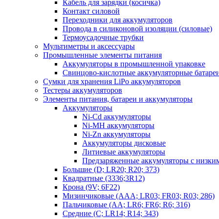
Кабель для зарядки (косичка)
Контакт силовой
Переходники для аккумуляторов
Провода в силиконовой изоляции (силовые)
Термоусадочные трубки
Мультиметры и аксессуары
Промышленные элементы питания
Аккумуляторы в промышленной упаковке
Свинцово-кислотные аккумуляторные батаре
Сумки для хранения LiPo аккумуляторов
Тестеры аккумуляторов
Элементы питания, батареи и аккумуляторы
Аккумуляторы
Ni-Cd аккумуляторы
Ni-MH аккумуляторы
Ni-Zn аккумуляторы
Аккумуляторы дисковые
Литиевые аккумуляторы
Предзаряженные аккумуляторы с низки
Большие (D; LR20; R20; 373)
Квадратные (3336;3R12)
Крона (9V; 6F22)
Мизинчиковые (AAA; LR03; FR03; R03; 286)
Пальчиковые (AA; LR6; FR6; R6; 316)
Средние (C; LR14; R14; 343)