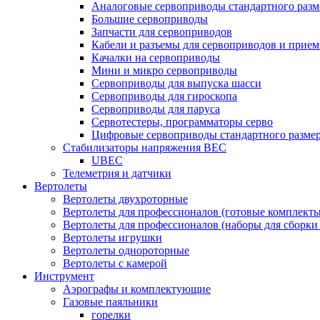
Аналоговые сервоприводы стандартного разм
Большие сервоприводы
Запчасти для сервоприводов
Кабели и разъемы для сервоприводов и прие
Качалки на сервоприводы
Мини и микро сервоприводы
Сервоприводы для выпуска шасси
Сервоприводы для гироскопа
Сервоприводы для паруса
Сервотестеры, программаторы серво
Цифровые сервоприводы стандартного разме
Стабилизаторы напряжения BEC
UBEC
Телеметрия и датчики
Вертолеты
Вертолеты двухроторные
Вертолеты для профессионалов (готовые комплект
Вертолеты для профессионалов (наборы для сборки
Вертолеты игрушки
Вертолеты однороторные
Вертолеты с камерой
Инструмент
Аэрографы и комплектующие
Газовые паяльники
горелки