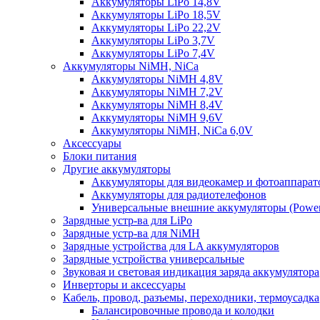
Аккумуляторы LiPo 14,8V
Аккумуляторы LiPo 18,5V
Аккумуляторы LiPo 22,2V
Аккумуляторы LiPo 3,7V
Аккумуляторы LiPo 7,4V
Аккумуляторы NiMH, NiCa
Аккумуляторы NiMH 4,8V
Аккумуляторы NiMH 7,2V
Аккумуляторы NiMH 8,4V
Аккумуляторы NiMH 9,6V
Аккумуляторы NiMH, NiCa 6,0V
Аксессуары
Блоки питания
Другие аккумуляторы
Аккумуляторы для видеокамер и фотоаппарат
Аккумуляторы для радиотелефонов
Универсальные внешние аккумуляторы (Power
Зарядные устр-ва для LiPo
Зарядные устр-ва для NiMH
Зарядные устройства для LA аккумуляторов
Зарядные устройства универсальные
Звуковая и световая индикация заряда аккумулятора
Инверторы и аксессуары
Кабель, провод, разъемы, переходники, термоусадка
Балансировочные провода и колодки