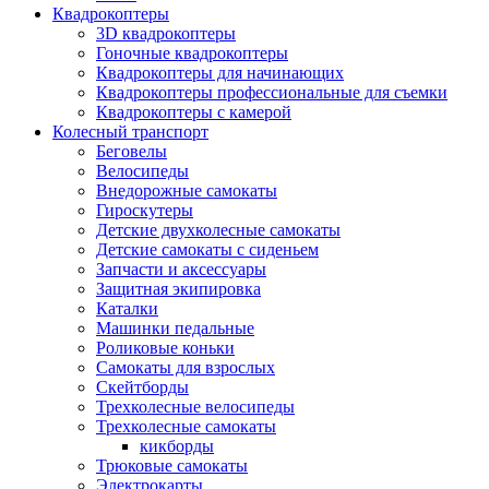
Квадрокоптеры
3D квадрокоптеры
Гоночные квадрокоптеры
Квадрокоптеры для начинающих
Квадрокоптеры профессиональные для съемки
Квадрокоптеры с камерой
Колесный транспорт
Беговелы
Велосипеды
Внедорожные самокаты
Гироскутеры
Детские двухколесные самокаты
Детские самокаты с сиденьем
Запчасти и аксессуары
Защитная экипировка
Каталки
Машинки педальные
Роликовые коньки
Самокаты для взрослых
Скейтборды
Трехколесные велосипеды
Трехколесные самокаты
кикборды
Трюковые самокаты
Электрокарты