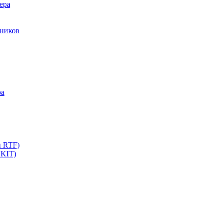
ера
мников
ра
ы RTF)
 KIT)