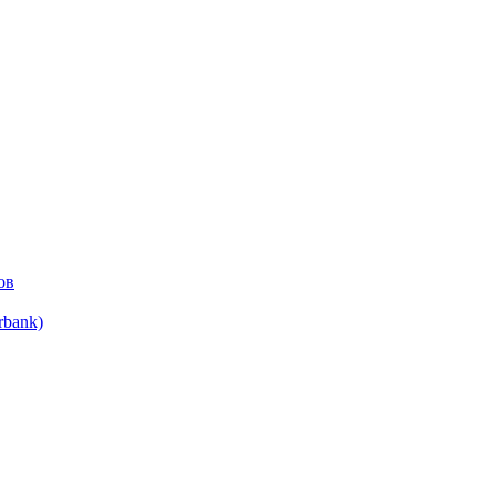
ов
bank)