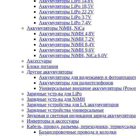
Аккумуляторы LiPo 14,8V
Аккумуляторы LiPo 18,5V
Аккумуляторы LiPo 22,2V
Аккумуляторы LiPo 3,7V
Аккумуляторы LiPo 7,4V
Аккумуляторы NiMH, NiCa
Аккумуляторы NiMH 4,8V
Аккумуляторы NiMH 7,2V
Аккумуляторы NiMH 8,4V
Аккумуляторы NiMH 9,6V
Аккумуляторы NiMH, NiCa 6,0V
Аксессуары
Блоки питания
Другие аккумуляторы
Аккумуляторы для видеокамер и фотоаппарат
Аккумуляторы для радиотелефонов
Универсальные внешние аккумуляторы (Power
Зарядные устр-ва для LiPo
Зарядные устр-ва для NiMH
Зарядные устройства для LA аккумуляторов
Зарядные устройства универсальные
Звуковая и световая индикация заряда аккумулятора
Инверторы и аксессуары
Кабель, провод, разъемы, переходники, термоусадка
Балансировочные провода и колодки