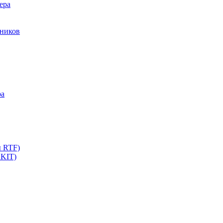
ера
мников
ра
ы RTF)
 KIT)