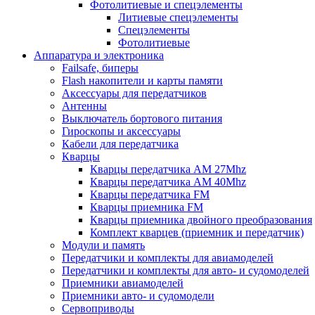
Фотолитиевые и спецэлементы
Литиевые спецэлементы
Спецэлементы
Фотолитиевые
Аппаратура и электроника
Failsafe, биперы
Flash накопители и карты памяти
Аксессуары для передатчиков
Антенны
Выключатель бортового питания
Гироскопы и аксессуары
Кабели для передатчика
Кварцы
Кварцы передатчика AM 27Mhz
Кварцы передатчика AM 40Mhz
Кварцы передатчика FM
Кварцы приемника FM
Кварцы приемника двойного преобразования
Комплект кварцев (приемник и передатчик)
Модули и память
Передатчики и комплекты для авиамоделей
Передатчики и комплекты для авто- и судомоделей
Приемники авиамоделей
Приемники авто- и судомодели
Сервоприводы