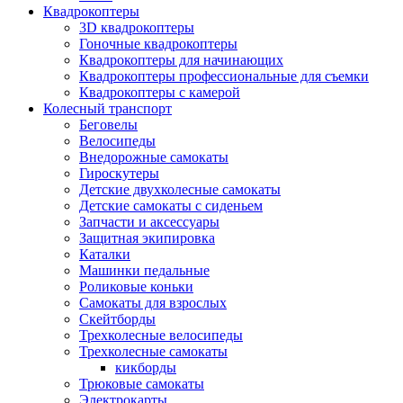
Квадрокоптеры
3D квадрокоптеры
Гоночные квадрокоптеры
Квадрокоптеры для начинающих
Квадрокоптеры профессиональные для съемки
Квадрокоптеры с камерой
Колесный транспорт
Беговелы
Велосипеды
Внедорожные самокаты
Гироскутеры
Детские двухколесные самокаты
Детские самокаты с сиденьем
Запчасти и аксессуары
Защитная экипировка
Каталки
Машинки педальные
Роликовые коньки
Самокаты для взрослых
Скейтборды
Трехколесные велосипеды
Трехколесные самокаты
кикборды
Трюковые самокаты
Электрокарты