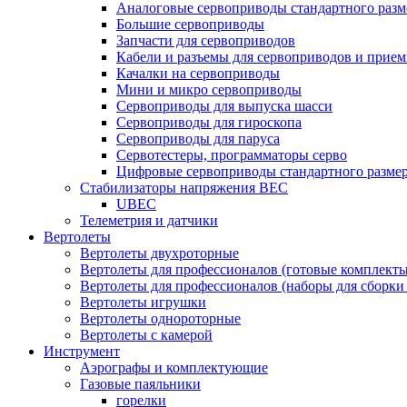
Аналоговые сервоприводы стандартного разм
Большие сервоприводы
Запчасти для сервоприводов
Кабели и разъемы для сервоприводов и прие
Качалки на сервоприводы
Мини и микро сервоприводы
Сервоприводы для выпуска шасси
Сервоприводы для гироскопа
Сервоприводы для паруса
Сервотестеры, программаторы серво
Цифровые сервоприводы стандартного разме
Стабилизаторы напряжения BEC
UBEC
Телеметрия и датчики
Вертолеты
Вертолеты двухроторные
Вертолеты для профессионалов (готовые комплект
Вертолеты для профессионалов (наборы для сборки
Вертолеты игрушки
Вертолеты однороторные
Вертолеты с камерой
Инструмент
Аэрографы и комплектующие
Газовые паяльники
горелки