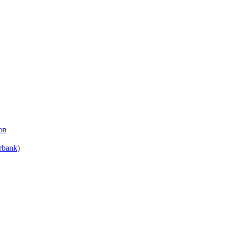
ов
bank)