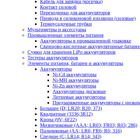
Кабель для зарядки (косичка)
Контакт силовой
Переходники для аккумуляторов
Провода в силиконовой изоляции (силовые)
Термоусадочные трубки
Мультиметры и аксессуары
Промышленные элементы питания
Аккумуляторы в промышленной упаковке
Свинцово-кислотные аккумуляторные батаре
Сумки для хранения LiPo аккумуляторов
Тестеры аккумуляторов
Элементы питания, батареи и аккумуляторы
Аккумуляторы
Ni-Cd аккумуляторы
Ni-MH аккумуляторы
Ni-Zn аккумуляторы
Аккумуляторы дисковые
Литиевые аккумуляторы
Предзаряженные аккумуляторы с низки
Большие (D; LR20; R20; 373)
Квадратные (3336;3R12)
Крона (9V; 6F22)
Мизинчиковые (AAA; LR03; FR03; R03; 286)
Пальчиковые (AA; LR6; FR6; R6; 316)
Средние (C; LR14; R14; 343)