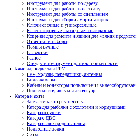
Инструмент для работы по дереву
Инструмент для работы по лексану
Инструмент для работы со сцеплением
Инструмент для сборки амортизаторов
Ключи свечные и универсальные
Ключи торцевые, накидные и г-образные
Коврики для ремонта и ящики дла мелких предмето
Отвертки и наборы
Помпы ручные
Развертки
Разное
Стенды и инструмент для настройки шасси
Камеры, подвесы и FPV
FPV, модули, передатчики, антенны
Видеокамеры
Кабели и конекторы подключения видеооборудован
Подвесы, стедикамы и аксессуары
Катера и яхты
Запчасти к катерам и яхтам
Катера для рыбалки с эхолотами и кормушками
Катера игрушки
Катера с ДВС
Катера с электродвигателем
Подводные лодки
Яхты