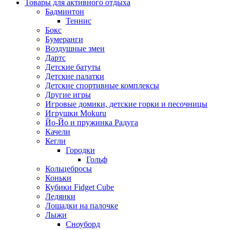
Товары для активного отдыха
Бадминтон
Теннис
Бокс
Бумеранги
Воздушные змеи
Дартс
Детские батуты
Детские палатки
Детские спортивные комплексы
Другие игры
Игровые домики, детские горки и песочницы
Игрушки Mokuru
Йо-Йо и пружинка Радуга
Качели
Кегли
Городки
Гольф
Кольцебросы
Коньки
Кубики Fidget Cube
Ледянки
Лошадки на палочке
Лыжи
Сноуборд