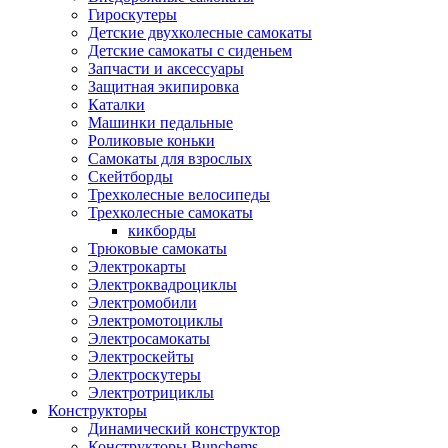
Гироскутеры
Детские двухколесные самокаты
Детские самокаты с сиденьем
Запчасти и аксессуары
Защитная экипировка
Каталки
Машинки педальные
Роликовые коньки
Самокаты для взрослых
Скейтборды
Трехколесные велосипеды
Трехколесные самокаты
кикборды
Трюковые самокаты
Электрокарты
Электроквадроциклы
Электромобили
Электромотоциклы
Электросамокаты
Электроскейты
Электроскутеры
Электротрициклы
Конструкторы
Динамический конструктор
Конструкторы Bunchems