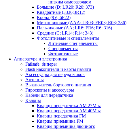
низким саморазрядом
Большие (D; LR20; R20; 373)
Квадратные (3336;3R12)
Крона (9V; 6F22)
Мизинчиковые (AAA; LR03; FR03; R03; 286)
Пальчиковые (AA; LR6; FR6; R6; 316)
Средние (C; LR14; R14; 343)
Фотолитиевые и спецэлементы
Литиевые спецэлементы
Спецэлементы
Фотолитиевые
Аппаратура и электроника
Failsafe, биперы
Flash накопители и карты памяти
Аксессуары для передатчиков
Антенны
Выключатель бортового питания
Гироскопы и аксессуары
Кабели для передатчика
Кварцы
Кварцы передатчика AM 27Mhz
Кварцы передатчика AM 40Mhz
Кварцы передатчика FM
Кварцы приемника FM
Кварцы приемника двойного