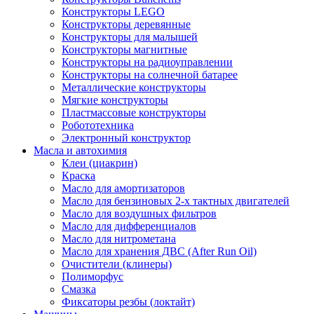
Конструкторы LEGO
Конструкторы деревянные
Конструкторы для малышей
Конструкторы магнитные
Конструкторы на радиоуправлении
Конструкторы на солнечной батарее
Металлические конструкторы
Мягкие конструкторы
Пластмассовые конструкторы
Робототехника
Электронный конструктор
Масла и автохимия
Клеи (циакрин)
Краска
Масло для амортизаторов
Масло для бензиновых 2-х тактных двигателей
Масло для воздушных фильтров
Масло для дифференциалов
Масло для нитрометана
Масло для хранения ДВС (After Run Oil)
Очистители (клинеры)
Полиморфус
Смазка
Фиксаторы резбы (локтайт)