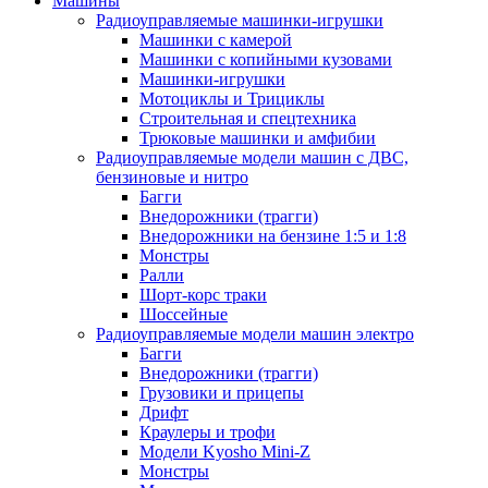
Машины
Радиоуправляемые машинки-игрушки
Машинки с камерой
Машинки с копийными кузовами
Машинки-игрушки
Мотоциклы и Трициклы
Строительная и спецтехника
Трюковые машинки и амфибии
Радиоуправляемые модели машин с ДВС,
бензиновые и нитро
Багги
Внедорожники (трагги)
Внедорожники на бензине 1:5 и 1:8
Монстры
Ралли
Шорт-корс траки
Шоссейные
Радиоуправляемые модели машин электро
Багги
Внедорожники (трагги)
Грузовики и прицепы
Дрифт
Краулеры и трофи
Модели Kyosho Mini-Z
Монстры