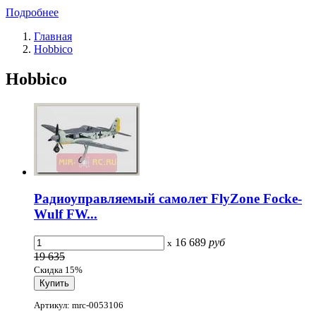
Подробнее
Главная
Hobbico
Hobbico
Радиоуправляемый самолет FlyZone Focke-
Wulf FW...
16 689
руб
x
19 635
Скидка 15%
Артикул: mrc-0053106