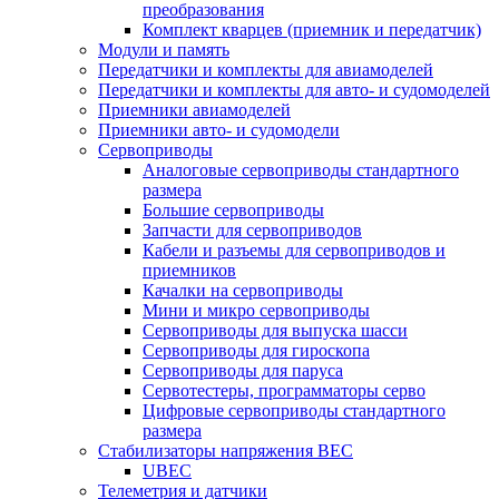
преобразования
Комплект кварцев (приемник и передатчик)
Модули и память
Передатчики и комплекты для авиамоделей
Передатчики и комплекты для авто- и судомоделей
Приемники авиамоделей
Приемники авто- и судомодели
Сервоприводы
Аналоговые сервоприводы стандартного
размера
Большие сервоприводы
Запчасти для сервоприводов
Кабели и разъемы для сервоприводов и
приемников
Качалки на сервоприводы
Мини и микро сервоприводы
Сервоприводы для выпуска шасси
Сервоприводы для гироскопа
Сервоприводы для паруса
Сервотестеры, программаторы серво
Цифровые сервоприводы стандартного
размера
Стабилизаторы напряжения BEC
UBEC
Телеметрия и датчики