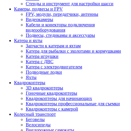
Стенды и инструмент для настройки шасси
Камеры, подвесы и FPV
FPV, модули, передатчики, антенны
Видеокамеры
Кабели и конекторы подключения
видеооборудования
Подвесы, стедикамы и аксессуары
Катера и яхты
Запчасти к катерам и яхтам
Катера для рыбалки с эхолотами и кормушками
Катера игрушки
Катера с ДВС
Катера с электродвигателем
Подводные лодки
Яхты
Квадрокоптеры
3D квадрокоптеры
Гоночные квадрокоптеры
Квадрокоптеры для начинающих
Квадрокоптеры профессиональные для съемки
Квадрокоптеры с камерой
Колесный транспорт
Беговелы
Велосипеды
Внедорожные самокаты