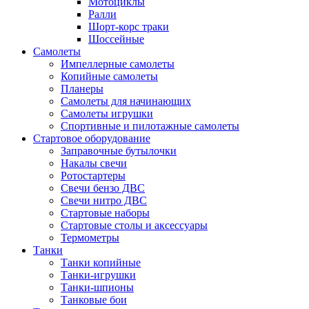
Мотоциклы
Ралли
Шорт-корс траки
Шоссейные
Самолеты
Импеллерные самолеты
Копийные самолеты
Планеры
Самолеты для начинающих
Самолеты игрушки
Спортивные и пилотажные самолеты
Стартовое оборудование
Заправочные бутылочки
Накалы свечи
Ротостартеры
Свечи бензо ДВС
Свечи нитро ДВС
Стартовые наборы
Стартовые столы и аксессуары
Термометры
Танки
Танки копийные
Танки-игрушки
Танки-шпионы
Танковые бои