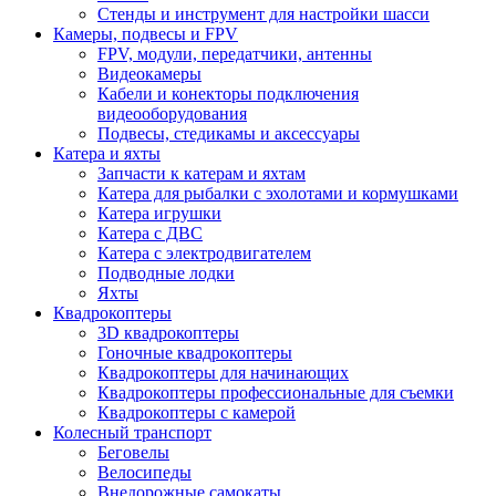
Стенды и инструмент для настройки шасси
Камеры, подвесы и FPV
FPV, модули, передатчики, антенны
Видеокамеры
Кабели и конекторы подключения
видеооборудования
Подвесы, стедикамы и аксессуары
Катера и яхты
Запчасти к катерам и яхтам
Катера для рыбалки с эхолотами и кормушками
Катера игрушки
Катера с ДВС
Катера с электродвигателем
Подводные лодки
Яхты
Квадрокоптеры
3D квадрокоптеры
Гоночные квадрокоптеры
Квадрокоптеры для начинающих
Квадрокоптеры профессиональные для съемки
Квадрокоптеры с камерой
Колесный транспорт
Беговелы
Велосипеды
Внедорожные самокаты