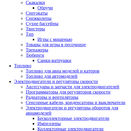
Скакалки
Обручи
Снегокаты
Снежколепы
Сухие бассейны
Твистеры
Тир
Игры с мишенью
Товары для игры в песочнице
Тренажеры
Тюбинги
Санки-ватрушки
Топливо
Топливо для авиа моделей и катеров
Топливо для автомоделей
Электродвигатели и регуляторы скорости
Аксессуары и запчасти для электродвигателей
Программаторы для регуляторов скорости
Радиаторы и вентиляторы
Сенсорные кабели, конденсаторы и выключатели
Электродвигатели и регуляторы оборотов для
авиамоделей
Бесколлекторные электродвигатели
Импеллеры
Коллекторные электродвигатели