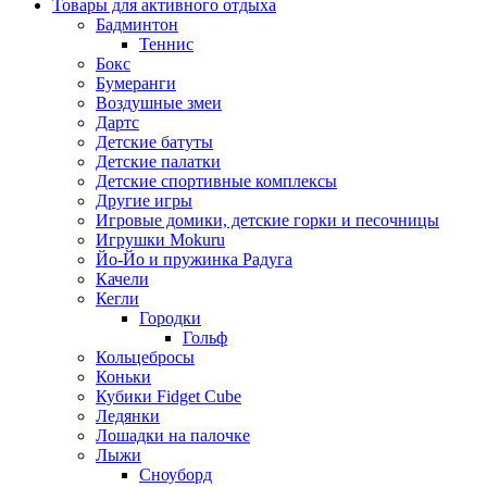
Товары для активного отдыха
Бадминтон
Теннис
Бокс
Бумеранги
Воздушные змеи
Дартс
Детские батуты
Детские палатки
Детские спортивные комплексы
Другие игры
Игровые домики, детские горки и песочницы
Игрушки Mokuru
Йо-Йо и пружинка Радуга
Качели
Кегли
Городки
Гольф
Кольцебросы
Коньки
Кубики Fidget Cube
Ледянки
Лошадки на палочке
Лыжи
Сноуборд