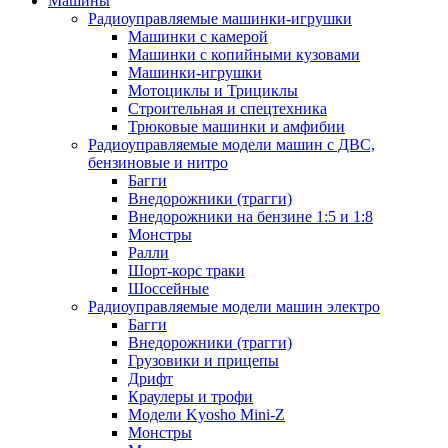
Машины
Радиоуправляемые машинки-игрушки
Машинки с камерой
Машинки с копийными кузовами
Машинки-игрушки
Мотоциклы и Трициклы
Строительная и спецтехника
Трюковые машинки и амфибии
Радиоуправляемые модели машин с ДВС,
бензиновые и нитро
Багги
Внедорожники (трагги)
Внедорожники на бензине 1:5 и 1:8
Монстры
Ралли
Шорт-корс траки
Шоссейные
Радиоуправляемые модели машин электро
Багги
Внедорожники (трагги)
Грузовики и прицепы
Дрифт
Краулеры и трофи
Модели Kyosho Mini-Z
Монстры