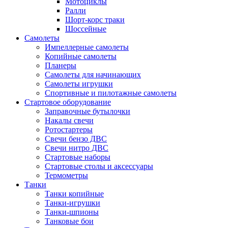
Мотоциклы
Ралли
Шорт-корс траки
Шоссейные
Самолеты
Импеллерные самолеты
Копийные самолеты
Планеры
Самолеты для начинающих
Самолеты игрушки
Спортивные и пилотажные самолеты
Стартовое оборудование
Заправочные бутылочки
Накалы свечи
Ротостартеры
Свечи бензо ДВС
Свечи нитро ДВС
Стартовые наборы
Стартовые столы и аксессуары
Термометры
Танки
Танки копийные
Танки-игрушки
Танки-шпионы
Танковые бои