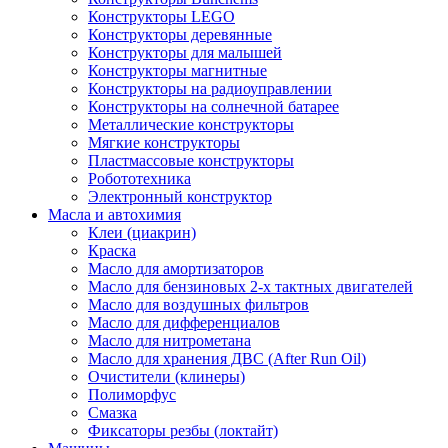
Конструкторы LEGO
Конструкторы деревянные
Конструкторы для малышей
Конструкторы магнитные
Конструкторы на радиоуправлении
Конструкторы на солнечной батарее
Металлические конструкторы
Мягкие конструкторы
Пластмассовые конструкторы
Робототехника
Электронный конструктор
Масла и автохимия
Клеи (циакрин)
Краска
Масло для амортизаторов
Масло для бензиновых 2-х тактных двигателей
Масло для воздушных фильтров
Масло для дифференциалов
Масло для нитрометана
Масло для хранения ДВС (After Run Oil)
Очистители (клинеры)
Полиморфус
Смазка
Фиксаторы резбы (локтайт)