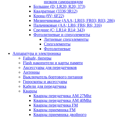
низким саморазрядом
Большие (D; LR20; R20; 373)
Квадратные (3336;3R12)
Крона (9V; 6F22)
Мизинчиковые (AAA; LR03; FR03; R03; 286)
Пальчиковые (AA; LR6; FR6; R6; 316)
Средние (C; LR14; R14; 343)
Фотолитиевые и спецэлементы
Литиевые спецэлементы
Спецэлементы
Фотолитиевые
Аппаратура и электроника
Failsafe, биперы
Flash накопители и карты памяти
Аксессуары для передатчиков
Антенны
Выключатель бортового питания
Гироскопы и аксессуары
Кабели для передатчика
Кварцы
Кварцы передатчика AM 27Mhz
Кварцы передатчика AM 40Mhz
Кварцы передатчика FM
Кварцы приемника FM
Кварцы приемника двойного