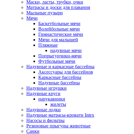
Маски, ласты, трубки, очки
Матрасы и доски для плавания
Мыльные пузыри
Мячи
Баскетбольные мячи
Волейбольные мячи
Гимнастические мячи
Мячи для малышей
Пляжные
надувные мячи
Попрыгунчики-мячи
Футбольные мячи
Надувные и каркасные бассейны
Аксессуары для бассейнов
Каркасные бассейны
Надувные бассейны
Надувные игрушки
Надувные круги
нарукавники
жилеты
Надувные лодки
Надувные матрасы-кровати Intex
Насосы и фильтры
Резиновые прыгуны животные
Санки