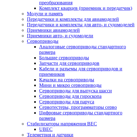
преобразования
Комплект кварцев (приемник и передатчик)
Модули и память
Передатчики и комплекты для авиамоделей
Передатчики и комплекты для авто- и судомоделей
Приемники авиамоделей
Приемники авто- и судомодели
Сервоприводы
Аналоговые сервоприводы стандартного
размера
Большие сервоприводы
Запчасти для сервоприводов
Кабели и разъемы для сервоприводов и
приемников
Качалки на сервоприводы
Мини и микро сервоприводы
Сервоприводы для выпуска шасси
Сервоприводы для гироскопа
Сервоприводы для паруса
Сервотестеры, программаторы серво
Цифровые сервоприводы стандартного
размера
Стабилизаторы напряжения BEC
UBEC
Телеметрия и датчики