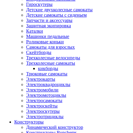
Гироскутеры
Детские двухколесные самокаты
Детские самокаты с сиденьем
Запчасти и аксессуары
Защитная экипировка
Каталки
Машинки педальные
Роликовые коньки
Самокаты для взрослых
Скейтборды
Трехколесные велосипеды
Трехколесные самокаты
кикборды
Трюковые самокаты
Электрокарты
Электроквадроциклы
Электромобили
Электромотоциклы
Электросамокаты
Электроскейты
Электроскутеры
Электротрициклы
Конструкторы
Динамический конструктор
Конструкторы Bunchems