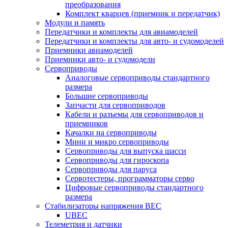
преобразования
Комплект кварцев (приемник и передатчик)
Модули и память
Передатчики и комплекты для авиамоделей
Передатчики и комплекты для авто- и судомоделей
Приемники авиамоделей
Приемники авто- и судомодели
Сервоприводы
Аналоговые сервоприводы стандартного
размера
Большие сервоприводы
Запчасти для сервоприводов
Кабели и разъемы для сервоприводов и
приемников
Качалки на сервоприводы
Мини и микро сервоприводы
Сервоприводы для выпуска шасси
Сервоприводы для гироскопа
Сервоприводы для паруса
Сервотестеры, программаторы серво
Цифровые сервоприводы стандартного
размера
Стабилизаторы напряжения BEC
UBEC
Телеметрия и датчики