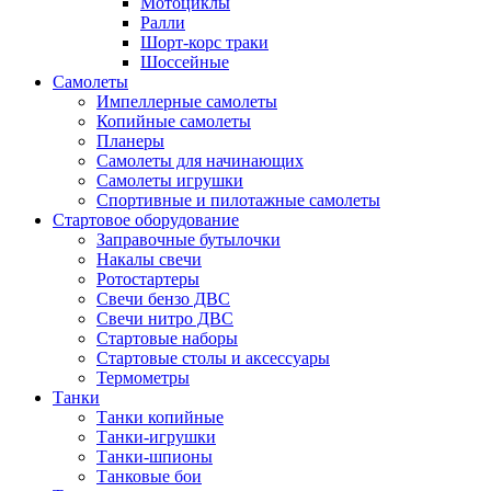
Мотоциклы
Ралли
Шорт-корс траки
Шоссейные
Самолеты
Импеллерные самолеты
Копийные самолеты
Планеры
Самолеты для начинающих
Самолеты игрушки
Спортивные и пилотажные самолеты
Стартовое оборудование
Заправочные бутылочки
Накалы свечи
Ротостартеры
Свечи бензо ДВС
Свечи нитро ДВС
Стартовые наборы
Стартовые столы и аксессуары
Термометры
Танки
Танки копийные
Танки-игрушки
Танки-шпионы
Танковые бои