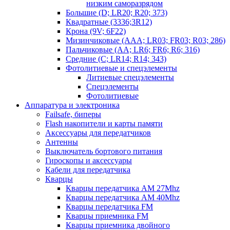
низким саморазрядом
Большие (D; LR20; R20; 373)
Квадратные (3336;3R12)
Крона (9V; 6F22)
Мизинчиковые (AAA; LR03; FR03; R03; 286)
Пальчиковые (AA; LR6; FR6; R6; 316)
Средние (C; LR14; R14; 343)
Фотолитиевые и спецэлементы
Литиевые спецэлементы
Спецэлементы
Фотолитиевые
Аппаратура и электроника
Failsafe, биперы
Flash накопители и карты памяти
Аксессуары для передатчиков
Антенны
Выключатель бортового питания
Гироскопы и аксессуары
Кабели для передатчика
Кварцы
Кварцы передатчика AM 27Mhz
Кварцы передатчика AM 40Mhz
Кварцы передатчика FM
Кварцы приемника FM
Кварцы приемника двойного