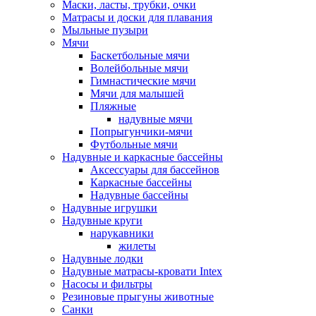
Маски, ласты, трубки, очки
Матрасы и доски для плавания
Мыльные пузыри
Мячи
Баскетбольные мячи
Волейбольные мячи
Гимнастические мячи
Мячи для малышей
Пляжные
надувные мячи
Попрыгунчики-мячи
Футбольные мячи
Надувные и каркасные бассейны
Аксессуары для бассейнов
Каркасные бассейны
Надувные бассейны
Надувные игрушки
Надувные круги
нарукавники
жилеты
Надувные лодки
Надувные матрасы-кровати Intex
Насосы и фильтры
Резиновые прыгуны животные
Санки