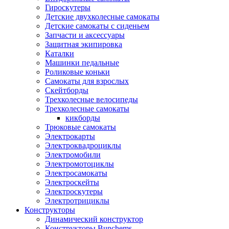
Гироскутеры
Детские двухколесные самокаты
Детские самокаты с сиденьем
Запчасти и аксессуары
Защитная экипировка
Каталки
Машинки педальные
Роликовые коньки
Самокаты для взрослых
Скейтборды
Трехколесные велосипеды
Трехколесные самокаты
кикборды
Трюковые самокаты
Электрокарты
Электроквадроциклы
Электромобили
Электромотоциклы
Электросамокаты
Электроскейты
Электроскутеры
Электротрициклы
Конструкторы
Динамический конструктор
Конструкторы Bunchems