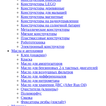
Конструкторы LEGO
Конструкторы деревянные
Конструкторы для малышей
Конструкторы магнитные
Конструкторы на радиоуправлении
Конструкторы на солнечной батарее
Металлические конструкторы
Мягкие конструкторы
Пластмассовые конструкторы
Робототехника
Электронный конструктор
Масла и автохимия
Клеи (циакрин)
Краска
Масло для амортизаторов
Масло для бензиновых 2-х тактных двигателей
Масло для воздушных фильтров
Масло для дифференциалов
Масло для нитрометана
Масло для хранения ДВС (After Run Oil)
Очистители (клинеры)
Полиморфус
Смазка
Фиксаторы резбы (локтайт)