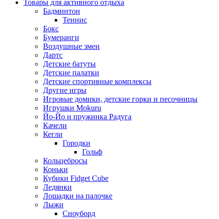
Товары для активного отдыха
Бадминтон
Теннис
Бокс
Бумеранги
Воздушные змеи
Дартс
Детские батуты
Детские палатки
Детские спортивные комплексы
Другие игры
Игровые домики, детские горки и песочницы
Игрушки Mokuru
Йо-Йо и пружинка Радуга
Качели
Кегли
Городки
Гольф
Кольцебросы
Коньки
Кубики Fidget Cube
Ледянки
Лошадки на палочке
Лыжи
Сноуборд