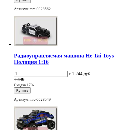
Артикул: mrc-0028562
Радиоуправляемая машина He Tai Toys
Полиция 1:16
1 244
руб
x
1 499
Скидка 17%
Артикул: mrc-0028549