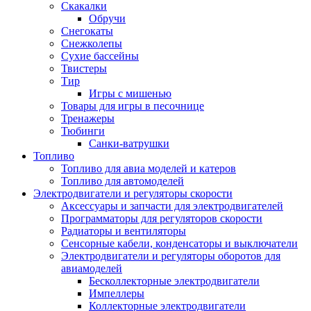
Скакалки
Обручи
Снегокаты
Снежколепы
Сухие бассейны
Твистеры
Тир
Игры с мишенью
Товары для игры в песочнице
Тренажеры
Тюбинги
Санки-ватрушки
Топливо
Топливо для авиа моделей и катеров
Топливо для автомоделей
Электродвигатели и регуляторы скорости
Аксессуары и запчасти для электродвигателей
Программаторы для регуляторов скорости
Радиаторы и вентиляторы
Сенсорные кабели, конденсаторы и выключатели
Электродвигатели и регуляторы оборотов для
авиамоделей
Бесколлекторные электродвигатели
Импеллеры
Коллекторные электродвигатели