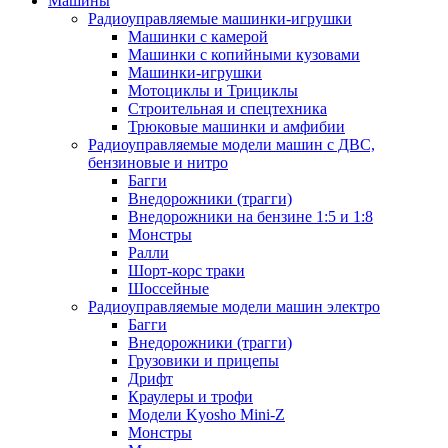
Машины
Радиоуправляемые машинки-игрушки
Машинки с камерой
Машинки с копийными кузовами
Машинки-игрушки
Мотоциклы и Трициклы
Строительная и спецтехника
Трюковые машинки и амфибии
Радиоуправляемые модели машин с ДВС,
бензиновые и нитро
Багги
Внедорожники (трагги)
Внедорожники на бензине 1:5 и 1:8
Монстры
Ралли
Шорт-корс траки
Шоссейные
Радиоуправляемые модели машин электро
Багги
Внедорожники (трагги)
Грузовики и прицепы
Дрифт
Краулеры и трофи
Модели Kyosho Mini-Z
Монстры