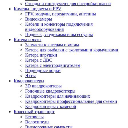
Стенды и инструмент для настройки шасси
Камеры, подвесы и FPV
FPV, модули, передатчики, антенны
Видеокамеры
Кабели и конекторы подключения
видеооборудования
Подвесы, стедикамы и аксессуары
Катера и яхты
Запчасти к катерам и яхтам
Катера для рыбалки с эхолотами и кормушками
Катера игрушки
Катера с ДВС
Катера с электродвигателем
Подводные лодки
Яхты
Квадрокоптеры
3D квадрокоптеры
Гоночные квадрокоптеры
Квадрокоптеры для начинающих
Квадрокоптеры профессиональные для съемки
Квадрокоптеры с камерой
Колесный транспорт
Беговелы
Велосипеды
Внедорожные самокаты