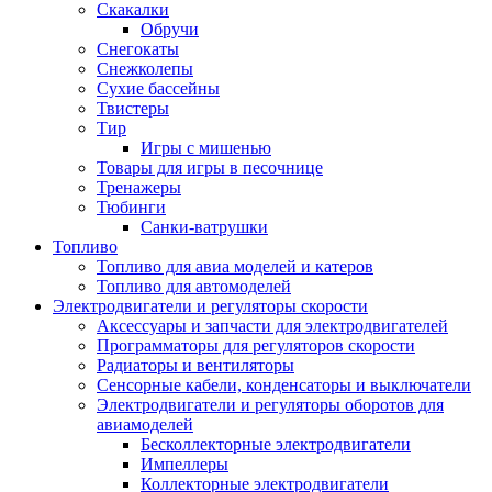
Скакалки
Обручи
Снегокаты
Снежколепы
Сухие бассейны
Твистеры
Тир
Игры с мишенью
Товары для игры в песочнице
Тренажеры
Тюбинги
Санки-ватрушки
Топливо
Топливо для авиа моделей и катеров
Топливо для автомоделей
Электродвигатели и регуляторы скорости
Аксессуары и запчасти для электродвигателей
Программаторы для регуляторов скорости
Радиаторы и вентиляторы
Сенсорные кабели, конденсаторы и выключатели
Электродвигатели и регуляторы оборотов для
авиамоделей
Бесколлекторные электродвигатели
Импеллеры
Коллекторные электродвигатели