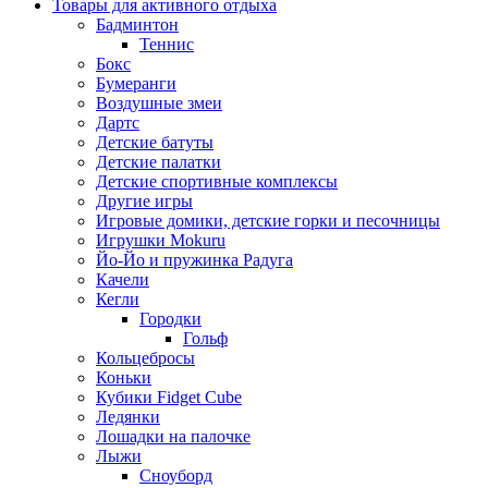
Товары для активного отдыха
Бадминтон
Теннис
Бокс
Бумеранги
Воздушные змеи
Дартс
Детские батуты
Детские палатки
Детские спортивные комплексы
Другие игры
Игровые домики, детские горки и песочницы
Игрушки Mokuru
Йо-Йо и пружинка Радуга
Качели
Кегли
Городки
Гольф
Кольцебросы
Коньки
Кубики Fidget Cube
Ледянки
Лошадки на палочке
Лыжи
Сноуборд