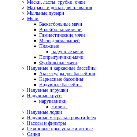
Маски, ласты, трубки, очки
Матрасы и доски для плавания
Мыльные пузыри
Мячи
Баскетбольные мячи
Волейбольные мячи
Гимнастические мячи
Мячи для малышей
Пляжные
надувные мячи
Попрыгунчики-мячи
Футбольные мячи
Надувные и каркасные бассейны
Аксессуары для бассейнов
Каркасные бассейны
Надувные бассейны
Надувные игрушки
Надувные круги
нарукавники
жилеты
Надувные лодки
Надувные матрасы-кровати Intex
Насосы и фильтры
Резиновые прыгуны животные
Санки