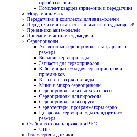
преобразования
Комплект кварцев (приемник и передатчик)
Модули и память
Передатчики и комплекты для авиамоделей
Передатчики и комплекты для авто- и судомоделей
Приемники авиамоделей
Приемники авто- и судомодели
Сервоприводы
Аналоговые сервоприводы стандартного
размера
Большие сервоприводы
Запчасти для сервоприводов
Кабели и разъемы для сервоприводов и
приемников
Качалки на сервоприводы
Мини и микро сервоприводы
Сервоприводы для выпуска шасси
Сервоприводы для гироскопа
Сервоприводы для паруса
Сервотестеры, программаторы серво
Цифровые сервоприводы стандартного
размера
Стабилизаторы напряжения BEC
UBEC
Телеметрия и датчики