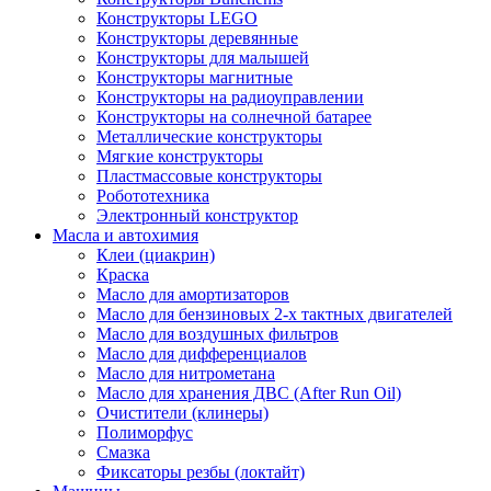
Конструкторы LEGO
Конструкторы деревянные
Конструкторы для малышей
Конструкторы магнитные
Конструкторы на радиоуправлении
Конструкторы на солнечной батарее
Металлические конструкторы
Мягкие конструкторы
Пластмассовые конструкторы
Робототехника
Электронный конструктор
Масла и автохимия
Клеи (циакрин)
Краска
Масло для амортизаторов
Масло для бензиновых 2-х тактных двигателей
Масло для воздушных фильтров
Масло для дифференциалов
Масло для нитрометана
Масло для хранения ДВС (After Run Oil)
Очистители (клинеры)
Полиморфус
Смазка
Фиксаторы резбы (локтайт)