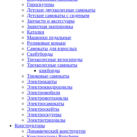
Гироскутеры
Детские двухколесные самокаты
Детские самокаты с сиденьем
Запчасти и аксессуары
Защитная экипировка
Каталки
Машинки педальные
Роликовые коньки
Самокаты для взрослых
Скейтборды
Трехколесные велосипеды
Трехколесные самокаты
кикборды
Трюковые самокаты
Электрокарты
Электроквадроциклы
Электромобили
Электромотоциклы
Электросамокаты
Электроскейты
Электроскутеры
Электротрициклы
Конструкторы
Динамический конструктор
Конструкторы Bunchems