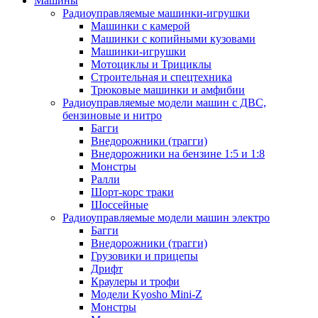
Машины
Радиоуправляемые машинки-игрушки
Машинки с камерой
Машинки с копийными кузовами
Машинки-игрушки
Мотоциклы и Трициклы
Строительная и спецтехника
Трюковые машинки и амфибии
Радиоуправляемые модели машин с ДВС,
бензиновые и нитро
Багги
Внедорожники (трагги)
Внедорожники на бензине 1:5 и 1:8
Монстры
Ралли
Шорт-корс траки
Шоссейные
Радиоуправляемые модели машин электро
Багги
Внедорожники (трагги)
Грузовики и прицепы
Дрифт
Краулеры и трофи
Модели Kyosho Mini-Z
Монстры