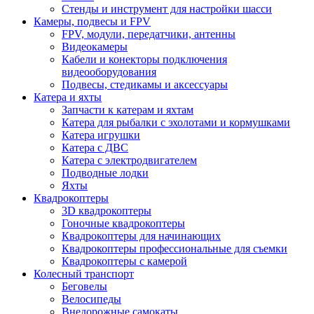
Стенды и инструмент для настройки шасси
Камеры, подвесы и FPV
FPV, модули, передатчики, антенны
Видеокамеры
Кабели и конекторы подключения
видеооборудования
Подвесы, стедикамы и аксессуары
Катера и яхты
Запчасти к катерам и яхтам
Катера для рыбалки с эхолотами и кормушками
Катера игрушки
Катера с ДВС
Катера с электродвигателем
Подводные лодки
Яхты
Квадрокоптеры
3D квадрокоптеры
Гоночные квадрокоптеры
Квадрокоптеры для начинающих
Квадрокоптеры профессиональные для съемки
Квадрокоптеры с камерой
Колесный транспорт
Беговелы
Велосипеды
Внедорожные самокаты