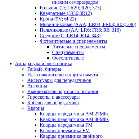
низким саморазрядом
Большие (D; LR20; R20; 373)
Квадратные (3336;3R12)
Крона (9V; 6F22)
Мизинчиковые (AAA; LR03; FR03; R03; 286)
Пальчиковые (AA; LR6; FR6; R6; 316)
Средние (C; LR14; R14; 343)
Фотолитиевые и спецэлементы
Литиевые спецэлементы
Спецэлементы
Фотолитиевые
Аппаратура и электроника
Failsafe, биперы
Flash накопители и карты памяти
Аксессуары для передатчиков
Антенны
Выключатель бортового питания
Гироскопы и аксессуары
Кабели для передатчика
Кварцы
Кварцы передатчика AM 27Mhz
Кварцы передатчика AM 40Mhz
Кварцы передатчика FM
Кварцы приемника FM
Кварцы приемника двойного