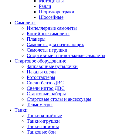
Мотоциклы
Ралли
Шорт-корс траки
Шоссейные
Самолеты
Импеллерные самолеты
Копийные самолеты
Планеры
Самолеты для начинающих
Самолеты игрушки
Спортивные и пилотажные самолеты
Стартовое оборудование
Заправочные бутылочки
Накалы свечи
Ротостартеры
Свечи бензо ДВС
Свечи нитро ДВС
Стартовые наборы
Стартовые столы и аксессуары
Термометры
Танки
Танки копийные
Танки-игрушки
Танки-шпионы
Танковые бои