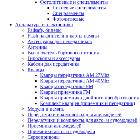
Фотолитиевые и спецэлементы
Литиевые спецэлементы
Спецэлементы
Фотолитиевые
Аппаратура и электроника
Failsafe, биперы
Flash накопители и карты памяти
Аксессуары для передатчиков
Антенны
Выключатель бортового питания
Гироскопы и аксессуары
Кабели для передатчика
Кварцы
Кварцы передатчика AM 27Mhz
Кварцы передатчика AM 40Mhz
Кварцы передатчика FM
Кварцы приемника FM
Кварцы приемника двойного преобразования
Комплект кварцев (приемник и передатчик)
Модули и память
Передатчики и комплекты для авиамоделей
Передатчики и комплекты для авто- и судомоделей
Приемники авиамоделей
Приемники авто- и судомодели
Сервоприводы