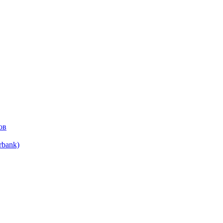
ов
bank)