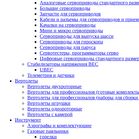
Аналоговые сервоприводы стандартного разм
Большие сервоприводы
Запчасти для сервоприводов
Кабели и разъемы для сервоприводов и прие
Качалки на сервоприводы
Мини и микро сервоприводы
Сервоприводы для выпуска шасси
Сервоприводы для гироскопа
Сервоприводы для паруса
Сервотестеры, программаторы серво
Цифровые сервоприводы стандартного разме
Стабилизаторы напряжения BEC
UBEC
Телеметрия и датчики
Вертолеты
Вертолеты двухроторные
Вертолеты для профессионалов (готовые комплект
Вертолеты для профессионалов (наборы для сборки
Вертолеты игрушки
Вертолеты однороторные
Вертолеты с камерой
Инструмент
Аэрографы и комплектующие
Газовые паяльники
горелки