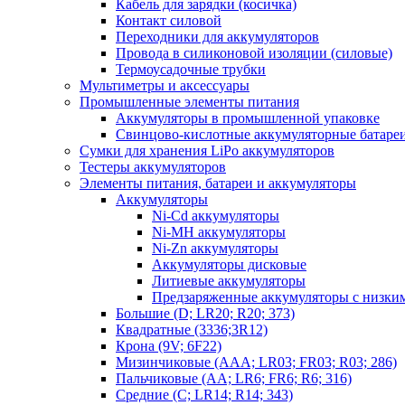
Кабель для зарядки (косичка)
Контакт силовой
Переходники для аккумуляторов
Провода в силиконовой изоляции (силовые)
Термоусадочные трубки
Мультиметры и аксессуары
Промышленные элементы питания
Аккумуляторы в промышленной упаковке
Свинцово-кислотные аккумуляторные батаре
Сумки для хранения LiPo аккумуляторов
Тестеры аккумуляторов
Элементы питания, батареи и аккумуляторы
Аккумуляторы
Ni-Cd аккумуляторы
Ni-MH аккумуляторы
Ni-Zn аккумуляторы
Аккумуляторы дисковые
Литиевые аккумуляторы
Предзаряженные аккумуляторы с низки
Большие (D; LR20; R20; 373)
Квадратные (3336;3R12)
Крона (9V; 6F22)
Мизинчиковые (AAA; LR03; FR03; R03; 286)
Пальчиковые (AA; LR6; FR6; R6; 316)
Средние (C; LR14; R14; 343)