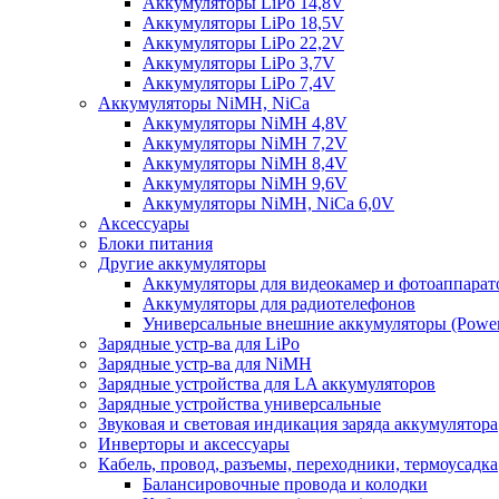
Аккумуляторы LiPo 14,8V
Аккумуляторы LiPo 18,5V
Аккумуляторы LiPo 22,2V
Аккумуляторы LiPo 3,7V
Аккумуляторы LiPo 7,4V
Аккумуляторы NiMH, NiCa
Аккумуляторы NiMH 4,8V
Аккумуляторы NiMH 7,2V
Аккумуляторы NiMH 8,4V
Аккумуляторы NiMH 9,6V
Аккумуляторы NiMH, NiCa 6,0V
Аксессуары
Блоки питания
Другие аккумуляторы
Аккумуляторы для видеокамер и фотоаппарат
Аккумуляторы для радиотелефонов
Универсальные внешние аккумуляторы (Power
Зарядные устр-ва для LiPo
Зарядные устр-ва для NiMH
Зарядные устройства для LA аккумуляторов
Зарядные устройства универсальные
Звуковая и световая индикация заряда аккумулятора
Инверторы и аксессуары
Кабель, провод, разъемы, переходники, термоусадка
Балансировочные провода и колодки