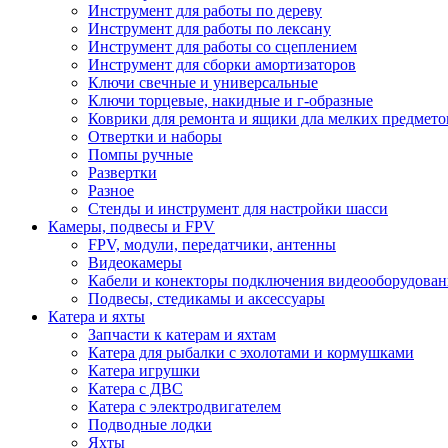
Инструмент для работы по дереву
Инструмент для работы по лексану
Инструмент для работы со сцеплением
Инструмент для сборки амортизаторов
Ключи свечные и универсальные
Ключи торцевые, накидные и г-образные
Коврики для ремонта и ящики дла мелких предмето
Отвертки и наборы
Помпы ручные
Развертки
Разное
Стенды и инструмент для настройки шасси
Камеры, подвесы и FPV
FPV, модули, передатчики, антенны
Видеокамеры
Кабели и конекторы подключения видеооборудован
Подвесы, стедикамы и аксессуары
Катера и яхты
Запчасти к катерам и яхтам
Катера для рыбалки с эхолотами и кормушками
Катера игрушки
Катера с ДВС
Катера с электродвигателем
Подводные лодки
Яхты