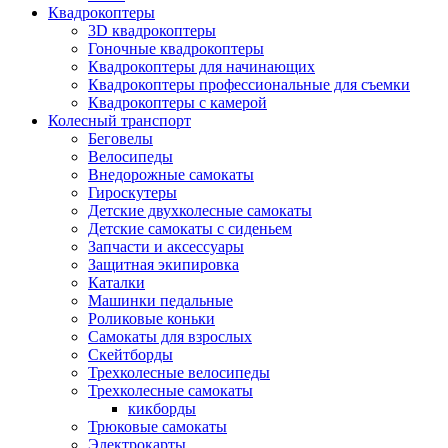
Квадрокоптеры
3D квадрокоптеры
Гоночные квадрокоптеры
Квадрокоптеры для начинающих
Квадрокоптеры профессиональные для съемки
Квадрокоптеры с камерой
Колесный транспорт
Беговелы
Велосипеды
Внедорожные самокаты
Гироскутеры
Детские двухколесные самокаты
Детские самокаты с сиденьем
Запчасти и аксессуары
Защитная экипировка
Каталки
Машинки педальные
Роликовые коньки
Самокаты для взрослых
Скейтборды
Трехколесные велосипеды
Трехколесные самокаты
кикборды
Трюковые самокаты
Электрокарты