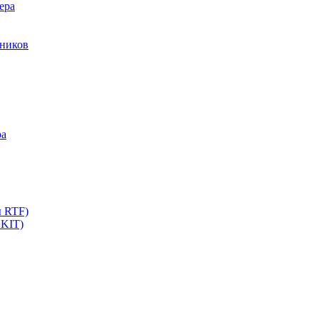
ера
мников
ра
ы RTF)
 KIT)