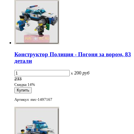
Конструктор Полиция - Погоня за вором, 83
детали
200
руб
x
233
Скидка 14%
Артикул: mrc-1497167