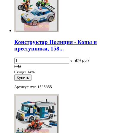
Конструктор Полиция - Копы и
преступники, 158...
509
руб
x
593
Скидка 14%
Артикул: mrc-1535855