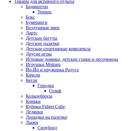
Товары для активного отдыха
Бадминтон
Теннис
Бокс
Бумеранги
Воздушные змеи
Дартс
Детские батуты
Детские палатки
Детские спортивные комплексы
Другие игры
Игровые домики, детские горки и песочницы
Игрушки Mokuru
Йо-Йо и пружинка Радуга
Качели
Кегли
Городки
Гольф
Кольцебросы
Коньки
Кубики Fidget Cube
Ледянки
Лошадки на палочке
Лыжи
Сноуборд