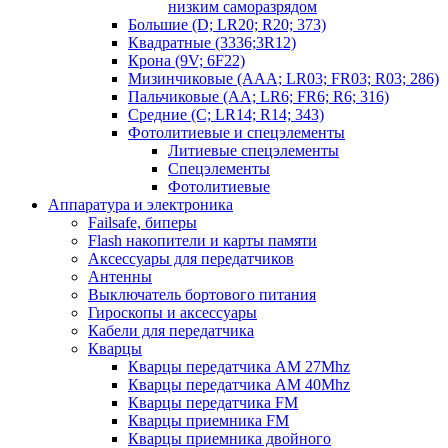
низким саморазрядом
Большие (D; LR20; R20; 373)
Квадратные (3336;3R12)
Крона (9V; 6F22)
Мизинчиковые (AAA; LR03; FR03; R03; 286)
Пальчиковые (AA; LR6; FR6; R6; 316)
Средние (C; LR14; R14; 343)
Фотолитиевые и спецэлементы
Литиевые спецэлементы
Спецэлементы
Фотолитиевые
Аппаратура и электроника
Failsafe, биперы
Flash накопители и карты памяти
Аксессуары для передатчиков
Антенны
Выключатель бортового питания
Гироскопы и аксессуары
Кабели для передатчика
Кварцы
Кварцы передатчика AM 27Mhz
Кварцы передатчика AM 40Mhz
Кварцы передатчика FM
Кварцы приемника FM
Кварцы приемника двойного