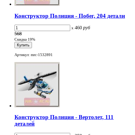
Конструктор Полиция - Побег, 204 детали
460
руб
x
568
Скидка 19%
Артикул: mrc-1532891
Конструктор Полиция - Вертолет, 111
деталей