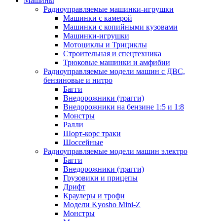
Машины
Радиоуправляемые машинки-игрушки
Машинки с камерой
Машинки с копийными кузовами
Машинки-игрушки
Мотоциклы и Трициклы
Строительная и спецтехника
Трюковые машинки и амфибии
Радиоуправляемые модели машин с ДВС,
бензиновые и нитро
Багги
Внедорожники (трагги)
Внедорожники на бензине 1:5 и 1:8
Монстры
Ралли
Шорт-корс траки
Шоссейные
Радиоуправляемые модели машин электро
Багги
Внедорожники (трагги)
Грузовики и прицепы
Дрифт
Краулеры и трофи
Модели Kyosho Mini-Z
Монстры