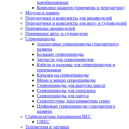
преобразования
Комплект кварцев (приемник и передатчик)
Модули и память
Передатчики и комплекты для авиамоделей
Передатчики и комплекты для авто- и судомоделей
Приемники авиамоделей
Приемники авто- и судомодели
Сервоприводы
Аналоговые сервоприводы стандартного
размера
Большие сервоприводы
Запчасти для сервоприводов
Кабели и разъемы для сервоприводов и
приемников
Качалки на сервоприводы
Мини и микро сервоприводы
Сервоприводы для выпуска шасси
Сервоприводы для гироскопа
Сервоприводы для паруса
Сервотестеры, программаторы серво
Цифровые сервоприводы стандартного
размера
Стабилизаторы напряжения BEC
UBEC
Телеметрия и датчики