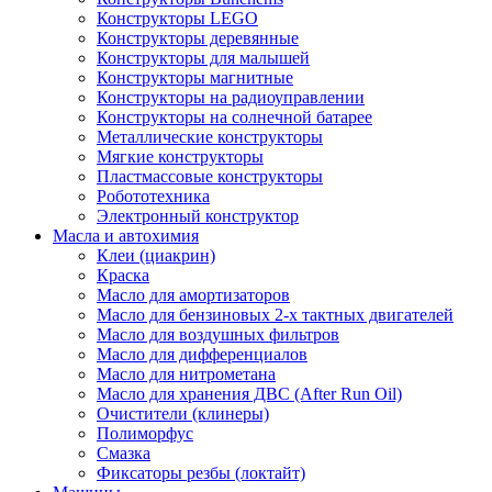
Конструкторы LEGO
Конструкторы деревянные
Конструкторы для малышей
Конструкторы магнитные
Конструкторы на радиоуправлении
Конструкторы на солнечной батарее
Металлические конструкторы
Мягкие конструкторы
Пластмассовые конструкторы
Робототехника
Электронный конструктор
Масла и автохимия
Клеи (циакрин)
Краска
Масло для амортизаторов
Масло для бензиновых 2-х тактных двигателей
Масло для воздушных фильтров
Масло для дифференциалов
Масло для нитрометана
Масло для хранения ДВС (After Run Oil)
Очистители (клинеры)
Полиморфус
Смазка
Фиксаторы резбы (локтайт)