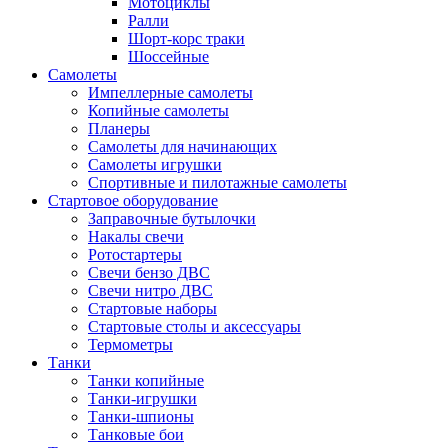
Мотоциклы
Ралли
Шорт-корс траки
Шоссейные
Самолеты
Импеллерные самолеты
Копийные самолеты
Планеры
Самолеты для начинающих
Самолеты игрушки
Спортивные и пилотажные самолеты
Стартовое оборудование
Заправочные бутылочки
Накалы свечи
Ротостартеры
Свечи бензо ДВС
Свечи нитро ДВС
Стартовые наборы
Стартовые столы и аксессуары
Термометры
Танки
Танки копийные
Танки-игрушки
Танки-шпионы
Танковые бои