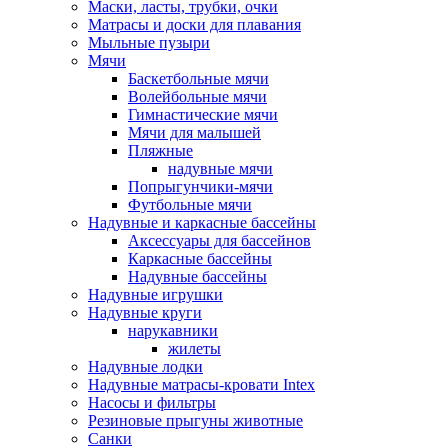
Маски, ласты, трубки, очки
Матрасы и доски для плавания
Мыльные пузыри
Мячи
Баскетбольные мячи
Волейбольные мячи
Гимнастические мячи
Мячи для малышей
Пляжные
надувные мячи
Попрыгунчики-мячи
Футбольные мячи
Надувные и каркасные бассейны
Аксессуары для бассейнов
Каркасные бассейны
Надувные бассейны
Надувные игрушки
Надувные круги
нарукавники
жилеты
Надувные лодки
Надувные матрасы-кровати Intex
Насосы и фильтры
Резиновые прыгуны животные
Санки