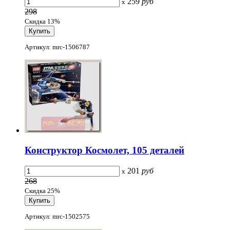
259
руб
x
298
Скидка 13%
Артикул: mrc-1506787
Конструктор Космолет, 105 деталей
201
руб
x
268
Скидка 25%
Артикул: mrc-1502575