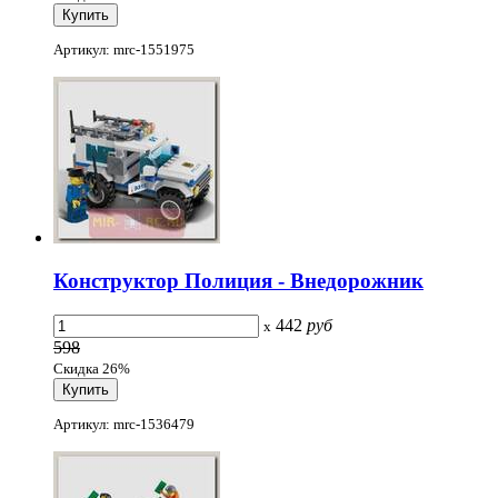
Артикул: mrc-1551975
Конструктор Полиция - Внедорожник
442
руб
x
598
Скидка 26%
Артикул: mrc-1536479