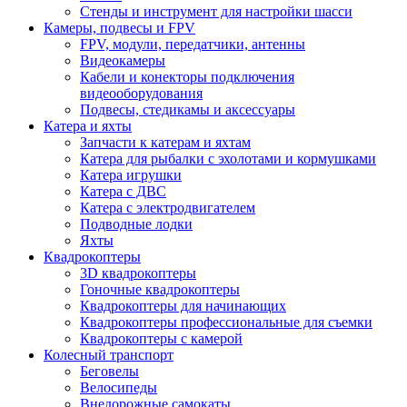
Стенды и инструмент для настройки шасси
Камеры, подвесы и FPV
FPV, модули, передатчики, антенны
Видеокамеры
Кабели и конекторы подключения
видеооборудования
Подвесы, стедикамы и аксессуары
Катера и яхты
Запчасти к катерам и яхтам
Катера для рыбалки с эхолотами и кормушками
Катера игрушки
Катера с ДВС
Катера с электродвигателем
Подводные лодки
Яхты
Квадрокоптеры
3D квадрокоптеры
Гоночные квадрокоптеры
Квадрокоптеры для начинающих
Квадрокоптеры профессиональные для съемки
Квадрокоптеры с камерой
Колесный транспорт
Беговелы
Велосипеды
Внедорожные самокаты