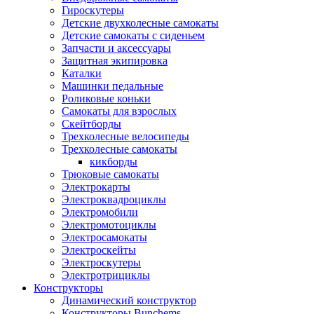
Гироскутеры
Детские двухколесные самокаты
Детские самокаты с сиденьем
Запчасти и аксессуары
Защитная экипировка
Каталки
Машинки педальные
Роликовые коньки
Самокаты для взрослых
Скейтборды
Трехколесные велосипеды
Трехколесные самокаты
кикборды
Трюковые самокаты
Электрокарты
Электроквадроциклы
Электромобили
Электромотоциклы
Электросамокаты
Электроскейты
Электроскутеры
Электротрициклы
Конструкторы
Динамический конструктор
Конструкторы Bunchems