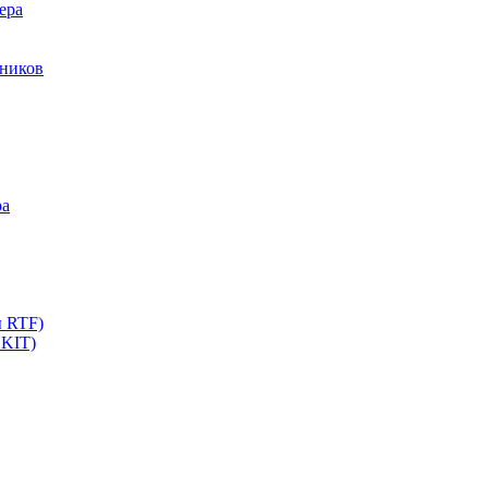
ера
мников
ра
ы RTF)
 KIT)