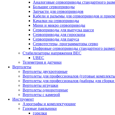
Аналоговые сервоприводы стандартного разм
Большие сервоприводы
Запчасти для сервоприводов
Кабели и разъемы для сервоприводов и прие
Качалки на сервоприводы
Мини и микро сервоприводы
Сервоприводы для выпуска шасси
Сервоприводы для гироскопа
Сервоприводы для паруса
Сервотестеры, программаторы серво
Цифровые сервоприводы стандартного разме
Стабилизаторы напряжения BEC
UBEC
Телеметрия и датчики
Вертолеты
Вертолеты двухроторные
Вертолеты для профессионалов (готовые комплект
Вертолеты для профессионалов (наборы для сборки
Вертолеты игрушки
Вертолеты однороторные
Вертолеты с камерой
Инструмент
Аэрографы и комплектующие
Газовые паяльники
горелки