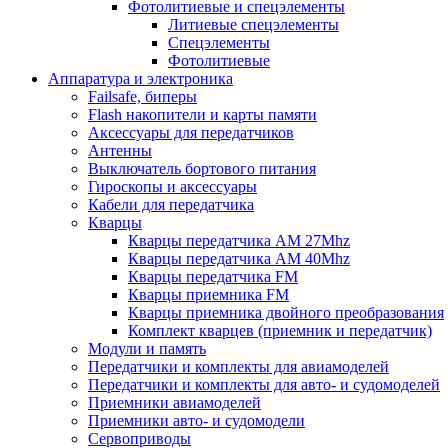
Фотолитиевые и спецэлементы
Литиевые спецэлементы
Спецэлементы
Фотолитиевые
Аппаратура и электроника
Failsafe, биперы
Flash накопители и карты памяти
Аксессуары для передатчиков
Антенны
Выключатель бортового питания
Гироскопы и аксессуары
Кабели для передатчика
Кварцы
Кварцы передатчика AM 27Mhz
Кварцы передатчика AM 40Mhz
Кварцы передатчика FM
Кварцы приемника FM
Кварцы приемника двойного преобразования
Комплект кварцев (приемник и передатчик)
Модули и память
Передатчики и комплекты для авиамоделей
Передатчики и комплекты для авто- и судомоделей
Приемники авиамоделей
Приемники авто- и судомодели
Сервоприводы