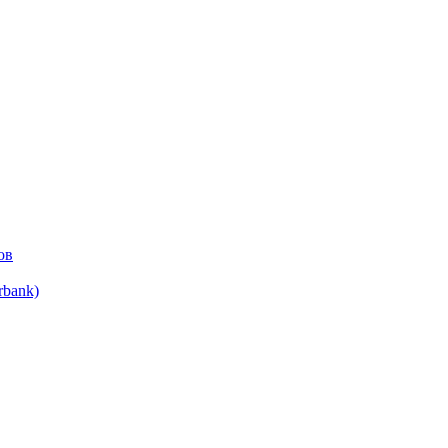
ов
bank)