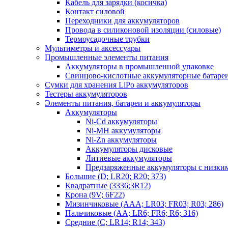
Кабель для зарядки (косичка)
Контакт силовой
Переходники для аккумуляторов
Провода в силиконовой изоляции (силовые)
Термоусадочные трубки
Мультиметры и аксессуары
Промышленные элементы питания
Аккумуляторы в промышленной упаковке
Свинцово-кислотные аккумуляторные батаре
Сумки для хранения LiPo аккумуляторов
Тестеры аккумуляторов
Элементы питания, батареи и аккумуляторы
Аккумуляторы
Ni-Cd аккумуляторы
Ni-MH аккумуляторы
Ni-Zn аккумуляторы
Аккумуляторы дисковые
Литиевые аккумуляторы
Предзаряженные аккумуляторы с низки
Большие (D; LR20; R20; 373)
Квадратные (3336;3R12)
Крона (9V; 6F22)
Мизинчиковые (AAA; LR03; FR03; R03; 286)
Пальчиковые (AA; LR6; FR6; R6; 316)
Средние (C; LR14; R14; 343)