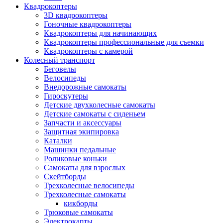
Квадрокоптеры
3D квадрокоптеры
Гоночные квадрокоптеры
Квадрокоптеры для начинающих
Квадрокоптеры профессиональные для съемки
Квадрокоптеры с камерой
Колесный транспорт
Беговелы
Велосипеды
Внедорожные самокаты
Гироскутеры
Детские двухколесные самокаты
Детские самокаты с сиденьем
Запчасти и аксессуары
Защитная экипировка
Каталки
Машинки педальные
Роликовые коньки
Самокаты для взрослых
Скейтборды
Трехколесные велосипеды
Трехколесные самокаты
кикборды
Трюковые самокаты
Электрокарты