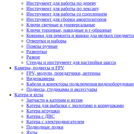
Инструмент для работы по дереву
Инструмент для работы по лексану
Инструмент для работы со сцеплением
Инструмент для сборки амортизаторов
Ключи свечные и универсальные
Ключи торцевые, накидные и г-образные
Коврики для ремонта и ящики дла мелких предмето
Отвертки и наборы
Помпы ручные
Развертки
Разное
Стенды и инструмент для настройки шасси
Камеры, подвесы и FPV
FPV, модули, передатчики, антенны
Видеокамеры
Кабели и конекторы подключения видеооборудован
Подвесы, стедикамы и аксессуары
Катера и яхты
Запчасти к катерам и яхтам
Катера для рыбалки с эхолотами и кормушками
Катера игрушки
Катера с ДВС
Катера с электродвигателем
Подводные лодки
Яхты