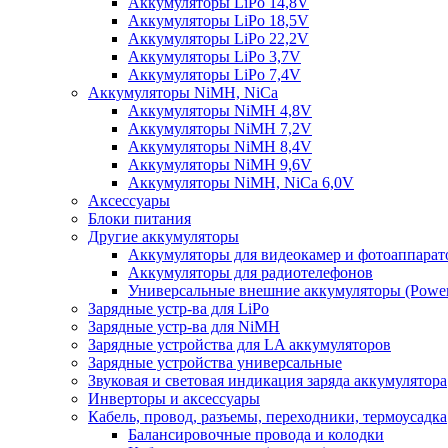
Аккумуляторы LiPo 14,8V
Аккумуляторы LiPo 18,5V
Аккумуляторы LiPo 22,2V
Аккумуляторы LiPo 3,7V
Аккумуляторы LiPo 7,4V
Аккумуляторы NiMH, NiCa
Аккумуляторы NiMH 4,8V
Аккумуляторы NiMH 7,2V
Аккумуляторы NiMH 8,4V
Аккумуляторы NiMH 9,6V
Аккумуляторы NiMH, NiCa 6,0V
Аксессуары
Блоки питания
Другие аккумуляторы
Аккумуляторы для видеокамер и фотоаппарат
Аккумуляторы для радиотелефонов
Универсальные внешние аккумуляторы (Power
Зарядные устр-ва для LiPo
Зарядные устр-ва для NiMH
Зарядные устройства для LA аккумуляторов
Зарядные устройства универсальные
Звуковая и световая индикация заряда аккумулятора
Инверторы и аксессуары
Кабель, провод, разъемы, переходники, термоусадка
Балансировочные провода и колодки