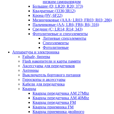
низким саморазрядом
Большие (D; LR20; R20; 373)
Квадратные (3336;3R12)
Крона (9V; 6F22)
Мизинчиковые (AAA; LR03; FR03; R03; 286)
Пальчиковые (AA; LR6; FR6; R6; 316)
Средние (C; LR14; R14; 343)
Фотолитиевые и спецэлементы
Литиевые спецэлементы
Спецэлементы
Фотолитиевые
Аппаратура и электроника
Failsafe, биперы
Flash накопители и карты памяти
Аксессуары для передатчиков
Антенны
Выключатель бортового питания
Гироскопы и аксессуары
Кабели для передатчика
Кварцы
Кварцы передатчика AM 27Mhz
Кварцы передатчика AM 40Mhz
Кварцы передатчика FM
Кварцы приемника FM
Кварцы приемника двойного