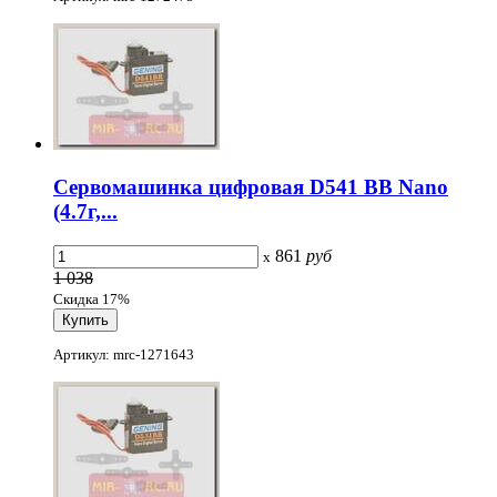
Cервомашинка цифровая D541 BB Nano
(4.7г,...
861
руб
x
1 038
Скидка 17%
Артикул: mrc-1271643