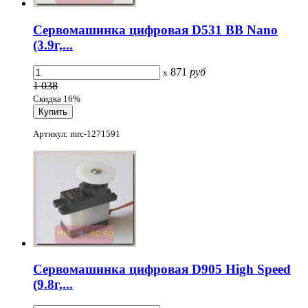
Cервомашинка цифровая D531 BB Nano
(3.9г,...
871
руб
x
1 038
Скидка 16%
Артикул: mrc-1271591
Cервомашинка цифровая D905 High Speed
(9.8г,...