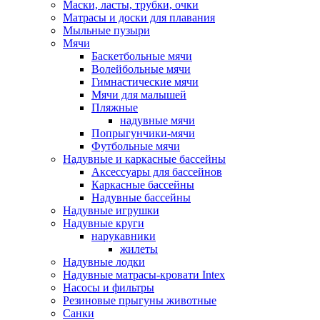
Маски, ласты, трубки, очки
Матрасы и доски для плавания
Мыльные пузыри
Мячи
Баскетбольные мячи
Волейбольные мячи
Гимнастические мячи
Мячи для малышей
Пляжные
надувные мячи
Попрыгунчики-мячи
Футбольные мячи
Надувные и каркасные бассейны
Аксессуары для бассейнов
Каркасные бассейны
Надувные бассейны
Надувные игрушки
Надувные круги
нарукавники
жилеты
Надувные лодки
Надувные матрасы-кровати Intex
Насосы и фильтры
Резиновые прыгуны животные
Санки