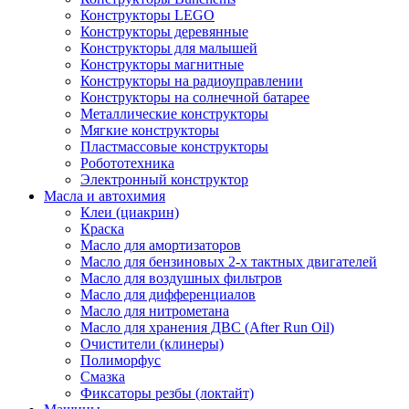
Конструкторы LEGO
Конструкторы деревянные
Конструкторы для малышей
Конструкторы магнитные
Конструкторы на радиоуправлении
Конструкторы на солнечной батарее
Металлические конструкторы
Мягкие конструкторы
Пластмассовые конструкторы
Робототехника
Электронный конструктор
Масла и автохимия
Клеи (циакрин)
Краска
Масло для амортизаторов
Масло для бензиновых 2-х тактных двигателей
Масло для воздушных фильтров
Масло для дифференциалов
Масло для нитрометана
Масло для хранения ДВС (After Run Oil)
Очистители (клинеры)
Полиморфус
Смазка
Фиксаторы резбы (локтайт)