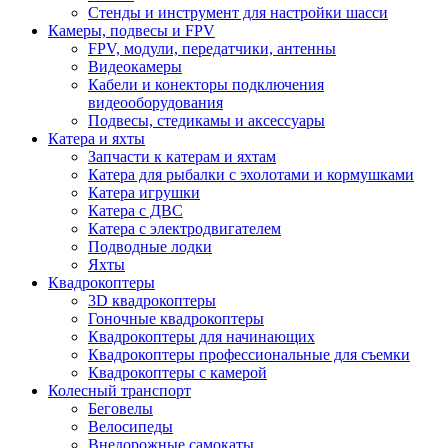
Стенды и инструмент для настройки шасси
Камеры, подвесы и FPV
FPV, модули, передатчики, антенны
Видеокамеры
Кабели и конекторы подключения
видеооборудования
Подвесы, стедикамы и аксессуары
Катера и яхты
Запчасти к катерам и яхтам
Катера для рыбалки с эхолотами и кормушками
Катера игрушки
Катера с ДВС
Катера с электродвигателем
Подводные лодки
Яхты
Квадрокоптеры
3D квадрокоптеры
Гоночные квадрокоптеры
Квадрокоптеры для начинающих
Квадрокоптеры профессиональные для съемки
Квадрокоптеры с камерой
Колесный транспорт
Беговелы
Велосипеды
Внедорожные самокаты