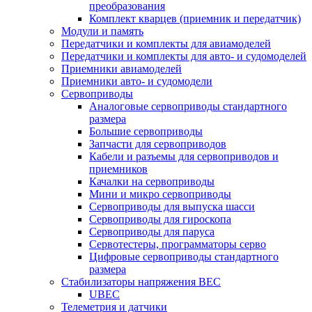
преобразования
Комплект кварцев (приемник и передатчик)
Модули и память
Передатчики и комплекты для авиамоделей
Передатчики и комплекты для авто- и судомоделей
Приемники авиамоделей
Приемники авто- и судомодели
Сервоприводы
Аналоговые сервоприводы стандартного
размера
Большие сервоприводы
Запчасти для сервоприводов
Кабели и разъемы для сервоприводов и
приемников
Качалки на сервоприводы
Мини и микро сервоприводы
Сервоприводы для выпуска шасси
Сервоприводы для гироскопа
Сервоприводы для паруса
Сервотестеры, программаторы серво
Цифровые сервоприводы стандартного
размера
Стабилизаторы напряжения BEC
UBEC
Телеметрия и датчики