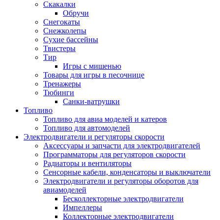
Скакалки
Обручи
Снегокаты
Снежколепы
Сухие бассейны
Твистеры
Тир
Игры с мишенью
Товары для игры в песочнице
Тренажеры
Тюбинги
Санки-ватрушки
Топливо
Топливо для авиа моделей и катеров
Топливо для автомоделей
Электродвигатели и регуляторы скорости
Аксессуары и запчасти для электродвигателей
Программаторы для регуляторов скорости
Радиаторы и вентиляторы
Сенсорные кабели, конденсаторы и выключатели
Электродвигатели и регуляторы оборотов для
авиамоделей
Бесколлекторные электродвигатели
Импеллеры
Коллекторные электродвигатели