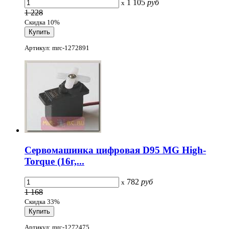
1 105
руб
x
1 228
Скидка 10%
Артикул: mrc-1272891
Cервомашинка цифровая D95 MG High-
Torque (16г,...
782
руб
x
1 168
Скидка 33%
Артикул: mrc-1272475