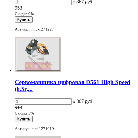
867
руб
x
953
Скидка 9%
Артикул: mrc-1271227
Cервомашинка цифровая D561 High Speed
(6.5г,...
867
руб
x
913
Скидка 5%
Артикул: mrc-1271019