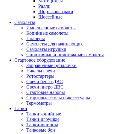
Мотоциклы
Ралли
Шорт-корс траки
Шоссейные
Самолеты
Импеллерные самолеты
Копийные самолеты
Планеры
Самолеты для начинающих
Самолеты игрушки
Спортивные и пилотажные самолеты
Стартовое оборудование
Заправочные бутылочки
Накалы свечи
Ротостартеры
Свечи бензо ДВС
Свечи нитро ДВС
Стартовые наборы
Стартовые столы и аксессуары
Термометры
Танки
Танки копийные
Танки-игрушки
Танки-шпионы
Танковые бои