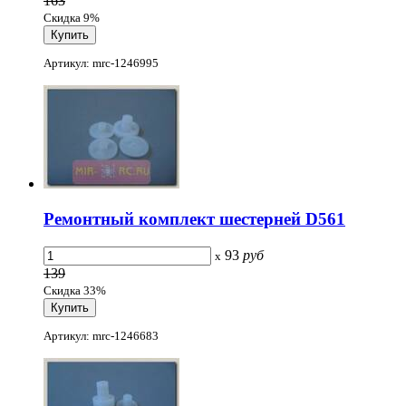
163
Скидка 9%
Артикул: mrc-1246995
Ремонтный комплект шестерней D561
93
руб
x
139
Скидка 33%
Артикул: mrc-1246683