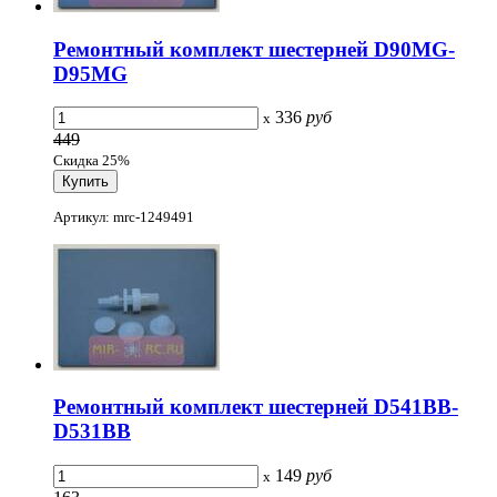
Ремонтный комплект шестерней D90MG-
D95MG
336
руб
x
449
Скидка 25%
Артикул: mrc-1249491
Ремонтный комплект шестерней D541BB-
D531BB
149
руб
x