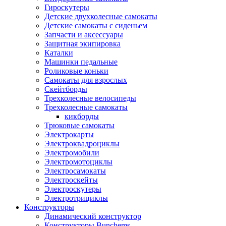
Гироскутеры
Детские двухколесные самокаты
Детские самокаты с сиденьем
Запчасти и аксессуары
Защитная экипировка
Каталки
Машинки педальные
Роликовые коньки
Самокаты для взрослых
Скейтборды
Трехколесные велосипеды
Трехколесные самокаты
кикборды
Трюковые самокаты
Электрокарты
Электроквадроциклы
Электромобили
Электромотоциклы
Электросамокаты
Электроскейты
Электроскутеры
Электротрициклы
Конструкторы
Динамический конструктор
Конструкторы Bunchems