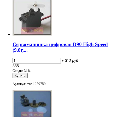
Cервомашинка цифровая D90 High Speed
(9.8г,...
612
руб
x
888
Скидка 31%
Артикул: mrc-1270759