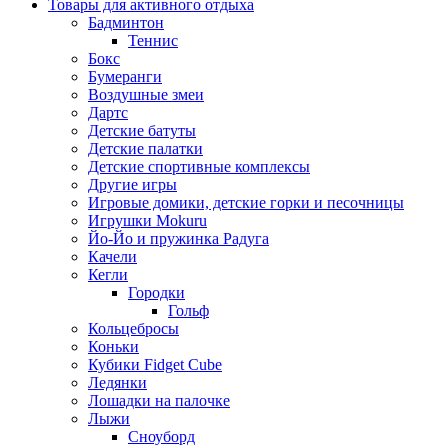
Товары для активного отдыха
Бадминтон
Теннис
Бокс
Бумеранги
Воздушные змеи
Дартс
Детские батуты
Детские палатки
Детские спортивные комплексы
Другие игры
Игровые домики, детские горки и песочницы
Игрушки Mokuru
Йо-Йо и пружинка Радуга
Качели
Кегли
Городки
Гольф
Кольцебросы
Коньки
Кубики Fidget Cube
Ледянки
Лошадки на палочке
Лыжи
Сноуборд