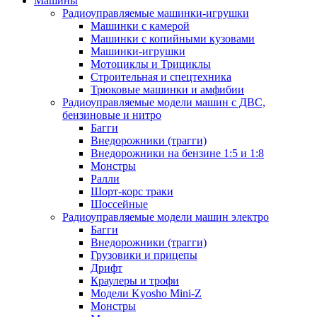
Машины
Радиоуправляемые машинки-игрушки
Машинки с камерой
Машинки с копийными кузовами
Машинки-игрушки
Мотоциклы и Трициклы
Строительная и спецтехника
Трюковые машинки и амфибии
Радиоуправляемые модели машин с ДВС,
бензиновые и нитро
Багги
Внедорожники (трагги)
Внедорожники на бензине 1:5 и 1:8
Монстры
Ралли
Шорт-корс траки
Шоссейные
Радиоуправляемые модели машин электро
Багги
Внедорожники (трагги)
Грузовики и прицепы
Дрифт
Краулеры и трофи
Модели Kyosho Mini-Z
Монстры