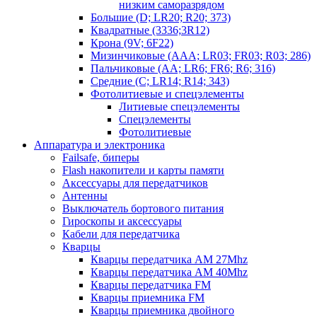
низким саморазрядом
Большие (D; LR20; R20; 373)
Квадратные (3336;3R12)
Крона (9V; 6F22)
Мизинчиковые (AAA; LR03; FR03; R03; 286)
Пальчиковые (AA; LR6; FR6; R6; 316)
Средние (C; LR14; R14; 343)
Фотолитиевые и спецэлементы
Литиевые спецэлементы
Спецэлементы
Фотолитиевые
Аппаратура и электроника
Failsafe, биперы
Flash накопители и карты памяти
Аксессуары для передатчиков
Антенны
Выключатель бортового питания
Гироскопы и аксессуары
Кабели для передатчика
Кварцы
Кварцы передатчика AM 27Mhz
Кварцы передатчика AM 40Mhz
Кварцы передатчика FM
Кварцы приемника FM
Кварцы приемника двойного