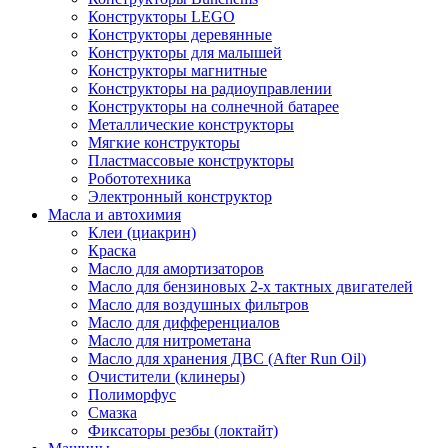
Конструкторы LEGO
Конструкторы деревянные
Конструкторы для малышей
Конструкторы магнитные
Конструкторы на радиоуправлении
Конструкторы на солнечной батарее
Металлические конструкторы
Мягкие конструкторы
Пластмассовые конструкторы
Робототехника
Электронный конструктор
Масла и автохимия
Клеи (циакрин)
Краска
Масло для амортизаторов
Масло для бензиновых 2-х тактных двигателей
Масло для воздушных фильтров
Масло для дифференциалов
Масло для нитрометана
Масло для хранения ДВС (After Run Oil)
Очистители (клинеры)
Полиморфус
Смазка
Фиксаторы резбы (локтайт)