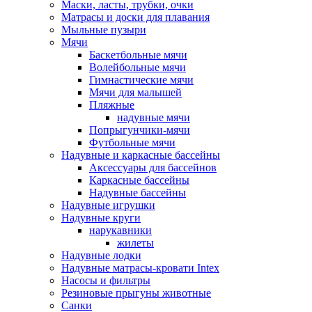
Маски, ласты, трубки, очки
Матрасы и доски для плавания
Мыльные пузыри
Мячи
Баскетбольные мячи
Волейбольные мячи
Гимнастические мячи
Мячи для малышей
Пляжные
надувные мячи
Попрыгунчики-мячи
Футбольные мячи
Надувные и каркасные бассейны
Аксессуары для бассейнов
Каркасные бассейны
Надувные бассейны
Надувные игрушки
Надувные круги
нарукавники
жилеты
Надувные лодки
Надувные матрасы-кровати Intex
Насосы и фильтры
Резиновые прыгуны животные
Санки