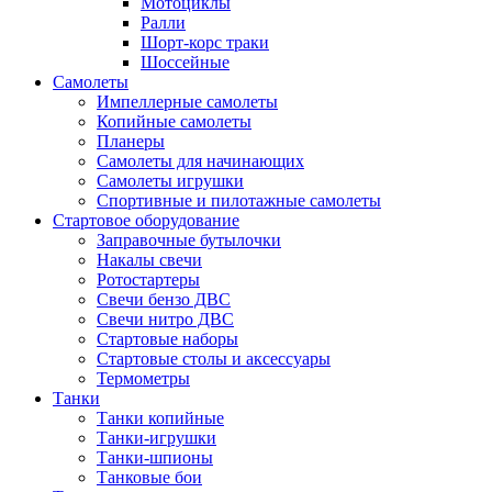
Мотоциклы
Ралли
Шорт-корс траки
Шоссейные
Самолеты
Импеллерные самолеты
Копийные самолеты
Планеры
Самолеты для начинающих
Самолеты игрушки
Спортивные и пилотажные самолеты
Стартовое оборудование
Заправочные бутылочки
Накалы свечи
Ротостартеры
Свечи бензо ДВС
Свечи нитро ДВС
Стартовые наборы
Стартовые столы и аксессуары
Термометры
Танки
Танки копийные
Танки-игрушки
Танки-шпионы
Танковые бои