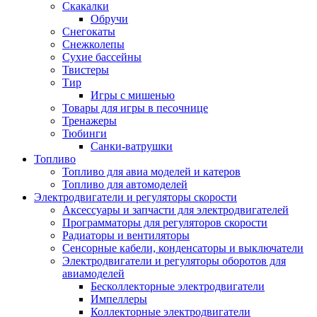
Скакалки
Обручи
Снегокаты
Снежколепы
Сухие бассейны
Твистеры
Тир
Игры с мишенью
Товары для игры в песочнице
Тренажеры
Тюбинги
Санки-ватрушки
Топливо
Топливо для авиа моделей и катеров
Топливо для автомоделей
Электродвигатели и регуляторы скорости
Аксессуары и запчасти для электродвигателей
Программаторы для регуляторов скорости
Радиаторы и вентиляторы
Сенсорные кабели, конденсаторы и выключатели
Электродвигатели и регуляторы оборотов для
авиамоделей
Бесколлекторные электродвигатели
Импеллеры
Коллекторные электродвигатели