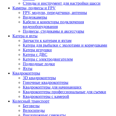
Стенды и инструмент для настройки шасси
Камеры, подвесы и FPV
FPV, модули, передатчики, антенны
Видеокамеры
Кабели и конекторы подключения
видеооборудования
Подвесы, стедикамы и аксессуары
Катера и яхты
Запчасти к катерам и яхтам
Катера для рыбалки с эхолотами и кормушками
Катера игрушки
Катера с ДВС
Катера с электродвигателем
Подводные лодки
Яхты
Квадрокоптеры
3D квадрокоптеры
Гоночные квадрокоптеры
Квадрокоптеры для начинающих
Квадрокоптеры профессиональные для съемки
Квадрокоптеры с камерой
Колесный транспорт
Беговелы
Велосипеды
Внедорожные самокаты