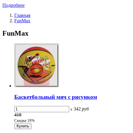
Подробнее
Главная
FunMax
FunMax
Баскетбольный мяч с рисунком
342
руб
x
418
Скидка 18%