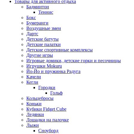
Товары для активного отдыха
Бадминтон
Теннис
Бокс
Бумеранги
Воздушные змеи
Дартс
Детские батуты
Детские палатки
Детские спортивные комплексы
Другие игры
Игровые домики, детские горки и песочницы
Игрушки Mokuru
Йо-Йо и пружинка Радуга
Качели
Кегли
Городки
Гольф
Кольцебросы
Коньки
Кубики Fidget Cube
Ледянки
Лошадки на палочке
Лыжи
Сноуборд