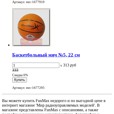
Артикул: mrc-1677919
Баскетбольный мяч №5, 22 см
313
руб
x
333
Скидка 6%
Артикул: mrc-1677295
Вы можете купить FunMax недорого и по выгодной цене в
интернет магазине 'Мир радиоуправляемых моделей'. В
магазине представлены FunMax с описаниями, а также