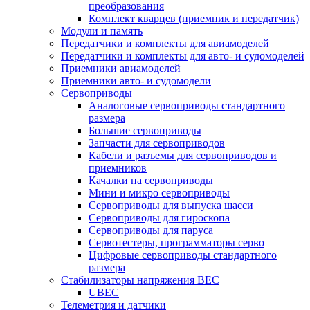
преобразования
Комплект кварцев (приемник и передатчик)
Модули и память
Передатчики и комплекты для авиамоделей
Передатчики и комплекты для авто- и судомоделей
Приемники авиамоделей
Приемники авто- и судомодели
Сервоприводы
Аналоговые сервоприводы стандартного
размера
Большие сервоприводы
Запчасти для сервоприводов
Кабели и разъемы для сервоприводов и
приемников
Качалки на сервоприводы
Мини и микро сервоприводы
Сервоприводы для выпуска шасси
Сервоприводы для гироскопа
Сервоприводы для паруса
Сервотестеры, программаторы серво
Цифровые сервоприводы стандартного
размера
Стабилизаторы напряжения BEC
UBEC
Телеметрия и датчики