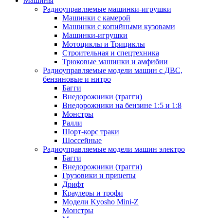
Машины
Радиоуправляемые машинки-игрушки
Машинки с камерой
Машинки с копийными кузовами
Машинки-игрушки
Мотоциклы и Трициклы
Строительная и спецтехника
Трюковые машинки и амфибии
Радиоуправляемые модели машин с ДВС,
бензиновые и нитро
Багги
Внедорожники (трагги)
Внедорожники на бензине 1:5 и 1:8
Монстры
Ралли
Шорт-корс траки
Шоссейные
Радиоуправляемые модели машин электро
Багги
Внедорожники (трагги)
Грузовики и прицепы
Дрифт
Краулеры и трофи
Модели Kyosho Mini-Z
Монстры