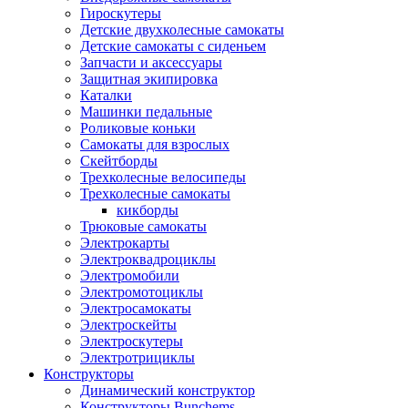
Гироскутеры
Детские двухколесные самокаты
Детские самокаты с сиденьем
Запчасти и аксессуары
Защитная экипировка
Каталки
Машинки педальные
Роликовые коньки
Самокаты для взрослых
Скейтборды
Трехколесные велосипеды
Трехколесные самокаты
кикборды
Трюковые самокаты
Электрокарты
Электроквадроциклы
Электромобили
Электромотоциклы
Электросамокаты
Электроскейты
Электроскутеры
Электротрициклы
Конструкторы
Динамический конструктор
Конструкторы Bunchems