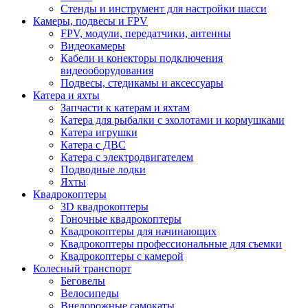
Стенды и инструмент для настройки шасси
Камеры, подвесы и FPV
FPV, модули, передатчики, антенны
Видеокамеры
Кабели и конекторы подключения
видеооборудования
Подвесы, стедикамы и аксессуары
Катера и яхты
Запчасти к катерам и яхтам
Катера для рыбалки с эхолотами и кормушками
Катера игрушки
Катера с ДВС
Катера с электродвигателем
Подводные лодки
Яхты
Квадрокоптеры
3D квадрокоптеры
Гоночные квадрокоптеры
Квадрокоптеры для начинающих
Квадрокоптеры профессиональные для съемки
Квадрокоптеры с камерой
Колесный транспорт
Беговелы
Велосипеды
Внедорожные самокаты