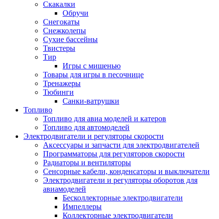
Скакалки
Обручи
Снегокаты
Снежколепы
Сухие бассейны
Твистеры
Тир
Игры с мишенью
Товары для игры в песочнице
Тренажеры
Тюбинги
Санки-ватрушки
Топливо
Топливо для авиа моделей и катеров
Топливо для автомоделей
Электродвигатели и регуляторы скорости
Аксессуары и запчасти для электродвигателей
Программаторы для регуляторов скорости
Радиаторы и вентиляторы
Сенсорные кабели, конденсаторы и выключатели
Электродвигатели и регуляторы оборотов для
авиамоделей
Бесколлекторные электродвигатели
Импеллеры
Коллекторные электродвигатели