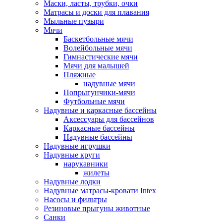
Маски, ласты, трубки, очки
Матрасы и доски для плавания
Мыльные пузыри
Мячи
Баскетбольные мячи
Волейбольные мячи
Гимнастические мячи
Мячи для малышей
Пляжные
надувные мячи
Попрыгунчики-мячи
Футбольные мячи
Надувные и каркасные бассейны
Аксессуары для бассейнов
Каркасные бассейны
Надувные бассейны
Надувные игрушки
Надувные круги
нарукавники
жилеты
Надувные лодки
Надувные матрасы-кровати Intex
Насосы и фильтры
Резиновые прыгуны животные
Санки