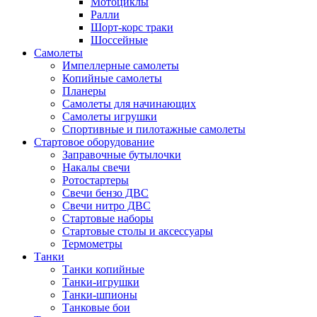
Мотоциклы
Ралли
Шорт-корс траки
Шоссейные
Самолеты
Импеллерные самолеты
Копийные самолеты
Планеры
Самолеты для начинающих
Самолеты игрушки
Спортивные и пилотажные самолеты
Стартовое оборудование
Заправочные бутылочки
Накалы свечи
Ротостартеры
Свечи бензо ДВС
Свечи нитро ДВС
Стартовые наборы
Стартовые столы и аксессуары
Термометры
Танки
Танки копийные
Танки-игрушки
Танки-шпионы
Танковые бои