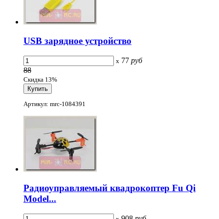
USB зарядное устройство
77
руб
x
88
Скидка 13%
Артикул: mrc-1084391
Радиоуправляемый квадрокоптер Fu Qi
Model...
908
руб
x