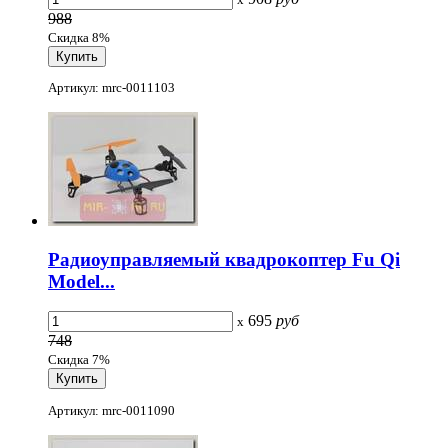
988
Скидка 8%
Артикул: mrc-0011103
Радиоуправляемый квадрокоптер Fu Qi
Model...
695
руб
x
748
Скидка 7%
Артикул: mrc-0011090