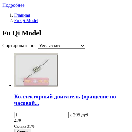
Подробнее
Главная
Fu Qi Model
Fu Qi Model
Сортировать по:
Коллекторный двигатель (вращение по
часовой...
295
руб
x
428
Скидка 31%