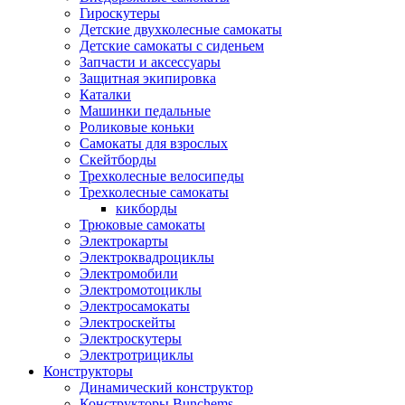
Гироскутеры
Детские двухколесные самокаты
Детские самокаты с сиденьем
Запчасти и аксессуары
Защитная экипировка
Каталки
Машинки педальные
Роликовые коньки
Самокаты для взрослых
Скейтборды
Трехколесные велосипеды
Трехколесные самокаты
кикборды
Трюковые самокаты
Электрокарты
Электроквадроциклы
Электромобили
Электромотоциклы
Электросамокаты
Электроскейты
Электроскутеры
Электротрициклы
Конструкторы
Динамический конструктор
Конструкторы Bunchems