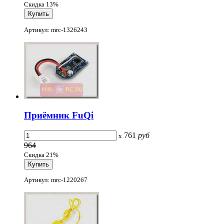
Скидка 13%
Артикул: mrc-1326243
Приёмник FuQi
761
руб
x
964
Скидка 21%
Артикул: mrc-1220267