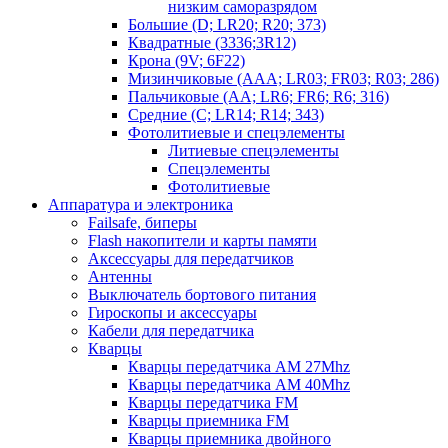
низким саморазрядом
Большие (D; LR20; R20; 373)
Квадратные (3336;3R12)
Крона (9V; 6F22)
Мизинчиковые (AAA; LR03; FR03; R03; 286)
Пальчиковые (AA; LR6; FR6; R6; 316)
Средние (C; LR14; R14; 343)
Фотолитиевые и спецэлементы
Литиевые спецэлементы
Спецэлементы
Фотолитиевые
Аппаратура и электроника
Failsafe, биперы
Flash накопители и карты памяти
Аксессуары для передатчиков
Антенны
Выключатель бортового питания
Гироскопы и аксессуары
Кабели для передатчика
Кварцы
Кварцы передатчика AM 27Mhz
Кварцы передатчика AM 40Mhz
Кварцы передатчика FM
Кварцы приемника FM
Кварцы приемника двойного