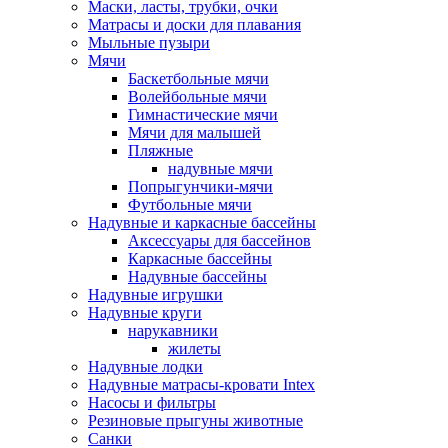
Маски, ласты, трубки, очки
Матрасы и доски для плавания
Мыльные пузыри
Мячи
Баскетбольные мячи
Волейбольные мячи
Гимнастические мячи
Мячи для малышей
Пляжные
надувные мячи
Попрыгунчики-мячи
Футбольные мячи
Надувные и каркасные бассейны
Аксессуары для бассейнов
Каркасные бассейны
Надувные бассейны
Надувные игрушки
Надувные круги
нарукавники
жилеты
Надувные лодки
Надувные матрасы-кровати Intex
Насосы и фильтры
Резиновые прыгуны животные
Санки