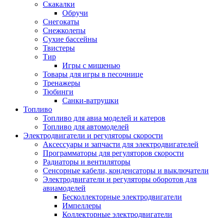
Скакалки
Обручи
Снегокаты
Снежколепы
Сухие бассейны
Твистеры
Тир
Игры с мишенью
Товары для игры в песочнице
Тренажеры
Тюбинги
Санки-ватрушки
Топливо
Топливо для авиа моделей и катеров
Топливо для автомоделей
Электродвигатели и регуляторы скорости
Аксессуары и запчасти для электродвигателей
Программаторы для регуляторов скорости
Радиаторы и вентиляторы
Сенсорные кабели, конденсаторы и выключатели
Электродвигатели и регуляторы оборотов для
авиамоделей
Бесколлекторные электродвигатели
Импеллеры
Коллекторные электродвигатели