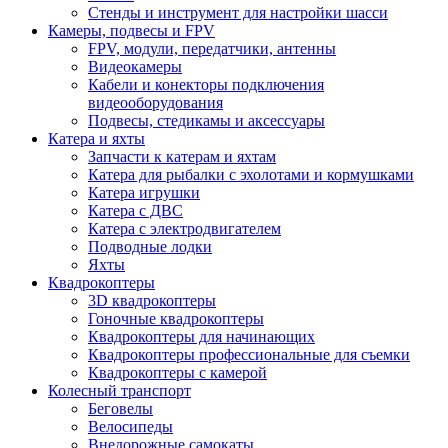
Стенды и инструмент для настройки шасси
Камеры, подвесы и FPV
FPV, модули, передатчики, антенны
Видеокамеры
Кабели и конекторы подключения
видеооборудования
Подвесы, стедикамы и аксессуары
Катера и яхты
Запчасти к катерам и яхтам
Катера для рыбалки с эхолотами и кормушками
Катера игрушки
Катера с ДВС
Катера с электродвигателем
Подводные лодки
Яхты
Квадрокоптеры
3D квадрокоптеры
Гоночные квадрокоптеры
Квадрокоптеры для начинающих
Квадрокоптеры профессиональные для съемки
Квадрокоптеры с камерой
Колесный транспорт
Беговелы
Велосипеды
Внедорожные самокаты