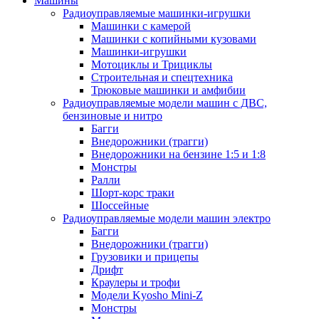
Машины
Радиоуправляемые машинки-игрушки
Машинки с камерой
Машинки с копийными кузовами
Машинки-игрушки
Мотоциклы и Трициклы
Строительная и спецтехника
Трюковые машинки и амфибии
Радиоуправляемые модели машин с ДВС,
бензиновые и нитро
Багги
Внедорожники (трагги)
Внедорожники на бензине 1:5 и 1:8
Монстры
Ралли
Шорт-корс траки
Шоссейные
Радиоуправляемые модели машин электро
Багги
Внедорожники (трагги)
Грузовики и прицепы
Дрифт
Краулеры и трофи
Модели Kyosho Mini-Z
Монстры