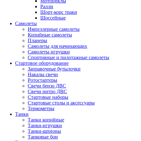
Мотоциклы
Ралли
Шорт-корс траки
Шоссейные
Самолеты
Импеллерные самолеты
Копийные самолеты
Планеры
Самолеты для начинающих
Самолеты игрушки
Спортивные и пилотажные самолеты
Стартовое оборудование
Заправочные бутылочки
Накалы свечи
Ротостартеры
Свечи бензо ДВС
Свечи нитро ДВС
Стартовые наборы
Стартовые столы и аксессуары
Термометры
Танки
Танки копийные
Танки-игрушки
Танки-шпионы
Танковые бои