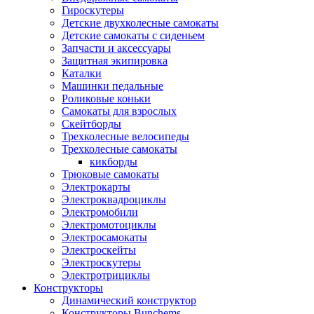
Гироскутеры
Детские двухколесные самокаты
Детские самокаты с сиденьем
Запчасти и аксессуары
Защитная экипировка
Каталки
Машинки педальные
Роликовые коньки
Самокаты для взрослых
Скейтборды
Трехколесные велосипеды
Трехколесные самокаты
кикборды
Трюковые самокаты
Электрокарты
Электроквадроциклы
Электромобили
Электромотоциклы
Электросамокаты
Электроскейты
Электроскутеры
Электротрициклы
Конструкторы
Динамический конструктор
Конструкторы Bunchems