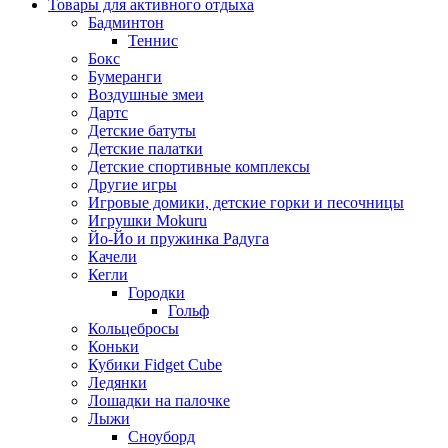
Товары для активного отдыха
Бадминтон
Теннис
Бокс
Бумеранги
Воздушные змеи
Дартс
Детские батуты
Детские палатки
Детские спортивные комплексы
Другие игры
Игровые домики, детские горки и песочницы
Игрушки Mokuru
Йо-Йо и пружинка Радуга
Качели
Кегли
Городки
Гольф
Кольцебросы
Коньки
Кубики Fidget Cube
Ледянки
Лошадки на палочке
Лыжи
Сноуборд