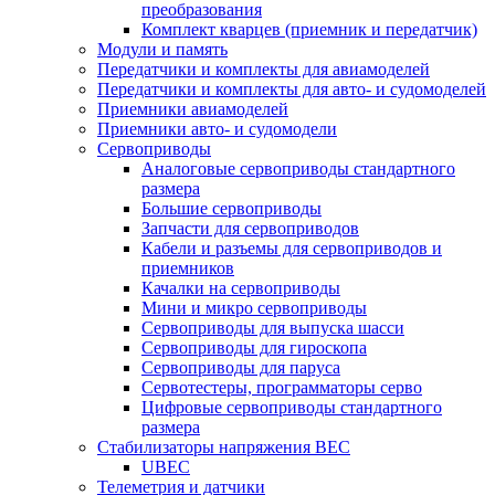
преобразования
Комплект кварцев (приемник и передатчик)
Модули и память
Передатчики и комплекты для авиамоделей
Передатчики и комплекты для авто- и судомоделей
Приемники авиамоделей
Приемники авто- и судомодели
Сервоприводы
Аналоговые сервоприводы стандартного
размера
Большие сервоприводы
Запчасти для сервоприводов
Кабели и разъемы для сервоприводов и
приемников
Качалки на сервоприводы
Мини и микро сервоприводы
Сервоприводы для выпуска шасси
Сервоприводы для гироскопа
Сервоприводы для паруса
Сервотестеры, программаторы серво
Цифровые сервоприводы стандартного
размера
Стабилизаторы напряжения BEC
UBEC
Телеметрия и датчики