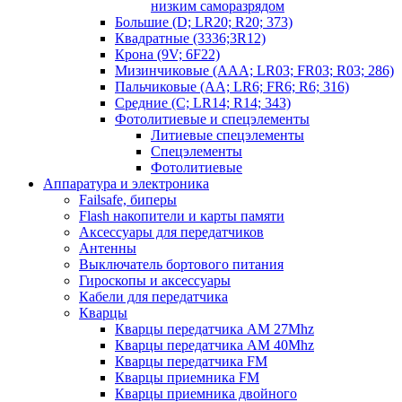
низким саморазрядом
Большие (D; LR20; R20; 373)
Квадратные (3336;3R12)
Крона (9V; 6F22)
Мизинчиковые (AAA; LR03; FR03; R03; 286)
Пальчиковые (AA; LR6; FR6; R6; 316)
Средние (C; LR14; R14; 343)
Фотолитиевые и спецэлементы
Литиевые спецэлементы
Спецэлементы
Фотолитиевые
Аппаратура и электроника
Failsafe, биперы
Flash накопители и карты памяти
Аксессуары для передатчиков
Антенны
Выключатель бортового питания
Гироскопы и аксессуары
Кабели для передатчика
Кварцы
Кварцы передатчика AM 27Mhz
Кварцы передатчика AM 40Mhz
Кварцы передатчика FM
Кварцы приемника FM
Кварцы приемника двойного