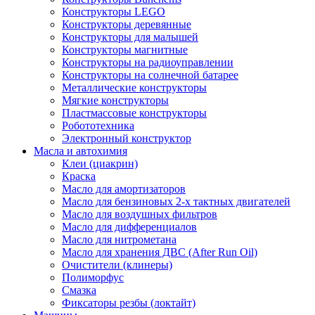
Конструкторы LEGO
Конструкторы деревянные
Конструкторы для малышей
Конструкторы магнитные
Конструкторы на радиоуправлении
Конструкторы на солнечной батарее
Металлические конструкторы
Мягкие конструкторы
Пластмассовые конструкторы
Робототехника
Электронный конструктор
Масла и автохимия
Клеи (циакрин)
Краска
Масло для амортизаторов
Масло для бензиновых 2-х тактных двигателей
Масло для воздушных фильтров
Масло для дифференциалов
Масло для нитрометана
Масло для хранения ДВС (After Run Oil)
Очистители (клинеры)
Полиморфус
Смазка
Фиксаторы резбы (локтайт)