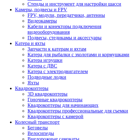
Стенды и инструмент для настройки шасси
Камеры, подвесы и FPV
FPV, модули, передатчики, антенны
Видеокамеры
Кабели и конекторы подключения
видеооборудования
Подвесы, стедикамы и аксессуары
Катера и яхты
Запчасти к катерам и яхтам
Катера для рыбалки с эхолотами и кормушками
Катера игрушки
Катера с ДВС
Катера с электродвигателем
Подводные лодки
Яхты
Квадрокоптеры
3D квадрокоптеры
Гоночные квадрокоптеры
Квадрокоптеры для начинающих
Квадрокоптеры профессиональные для съемки
Квадрокоптеры с камерой
Колесный транспорт
Беговелы
Велосипеды
Внедорожные самокаты