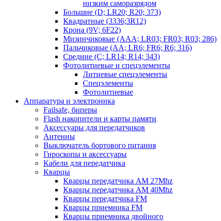
низким саморазрядом
Большие (D; LR20; R20; 373)
Квадратные (3336;3R12)
Крона (9V; 6F22)
Мизинчиковые (AAA; LR03; FR03; R03; 286)
Пальчиковые (AA; LR6; FR6; R6; 316)
Средние (C; LR14; R14; 343)
Фотолитиевые и спецэлементы
Литиевые спецэлементы
Спецэлементы
Фотолитиевые
Аппаратура и электроника
Failsafe, биперы
Flash накопители и карты памяти
Аксессуары для передатчиков
Антенны
Выключатель бортового питания
Гироскопы и аксессуары
Кабели для передатчика
Кварцы
Кварцы передатчика AM 27Mhz
Кварцы передатчика AM 40Mhz
Кварцы передатчика FM
Кварцы приемника FM
Кварцы приемника двойного