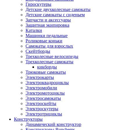
Гироскутеры
Детские двухколесные самокаты
Детские самокаты с сиденьем
Запчасти и аксессуары
Защитная экипировка
Каталки
Машинки педальные
Роликовые коньки
Самокаты для взрослых
Скейтборды
Трехколесные велосипеды
Трехколесные самокаты
кикборды
Трюковые самокаты
Электрокарты
Электроквадроциклы
Электромобили
Электромотоциклы
Электросамокаты
Электроскейты
Электроскутеры
Электротрициклы
Конструкторы
Динамический конструктор
Конструкторы Bunchems