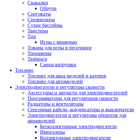
Скакалки
Обручи
Снегокаты
Снежколепы
Сухие бассейны
Твистеры
Тир
Игры с мишенью
Товары для игры в песочнице
Тренажеры
Тюбинги
Санки-ватрушки
Топливо
Топливо для авиа моделей и катеров
Топливо для автомоделей
Электродвигатели и регуляторы скорости
Аксессуары и запчасти для электродвигателей
Программаторы для регуляторов скорости
Радиаторы и вентиляторы
Сенсорные кабели, конденсаторы и выключатели
Электродвигатели и регуляторы оборотов для
авиамоделей
Бесколлекторные электродвигатели
Импеллеры
Коллекторные электродвигатели