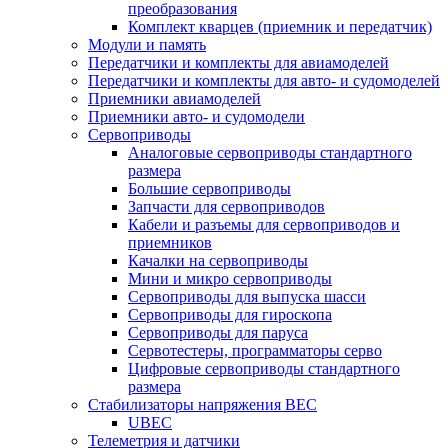
преобразования
Комплект кварцев (приемник и передатчик)
Модули и память
Передатчики и комплекты для авиамоделей
Передатчики и комплекты для авто- и судомоделей
Приемники авиамоделей
Приемники авто- и судомодели
Сервоприводы
Аналоговые сервоприводы стандартного
размера
Большие сервоприводы
Запчасти для сервоприводов
Кабели и разъемы для сервоприводов и
приемников
Качалки на сервоприводы
Мини и микро сервоприводы
Сервоприводы для выпуска шасси
Сервоприводы для гироскопа
Сервоприводы для паруса
Сервотестеры, программаторы серво
Цифровые сервоприводы стандартного
размера
Стабилизаторы напряжения BEC
UBEC
Телеметрия и датчики