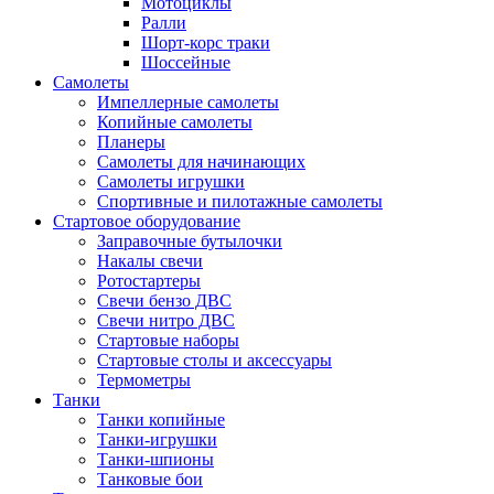
Мотоциклы
Ралли
Шорт-корс траки
Шоссейные
Самолеты
Импеллерные самолеты
Копийные самолеты
Планеры
Самолеты для начинающих
Самолеты игрушки
Спортивные и пилотажные самолеты
Стартовое оборудование
Заправочные бутылочки
Накалы свечи
Ротостартеры
Свечи бензо ДВС
Свечи нитро ДВС
Стартовые наборы
Стартовые столы и аксессуары
Термометры
Танки
Танки копийные
Танки-игрушки
Танки-шпионы
Танковые бои