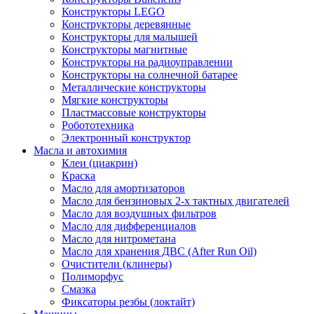
Конструкторы LEGO
Конструкторы деревянные
Конструкторы для малышей
Конструкторы магнитные
Конструкторы на радиоуправлении
Конструкторы на солнечной батарее
Металлические конструкторы
Мягкие конструкторы
Пластмассовые конструкторы
Робототехника
Электронный конструктор
Масла и автохимия
Клеи (циакрин)
Краска
Масло для амортизаторов
Масло для бензиновых 2-х тактных двигателей
Масло для воздушных фильтров
Масло для дифференциалов
Масло для нитрометана
Масло для хранения ДВС (After Run Oil)
Очистители (клинеры)
Полиморфус
Смазка
Фиксаторы резбы (локтайт)