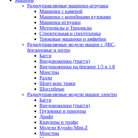
Машины
Радиоуправляемые машинки-игрушки
Машинки с камерой
Машинки с копийными кузовами
Машинки-игрушки
Мотоциклы и Трициклы
Строительная и спецтехника
Трюковые машинки и амфибии
Радиоуправляемые модели машин с ДВС,
бензиновые и нитро
Багги
Внедорожники (трагги)
Внедорожники на бензине 1:5 и 1:8
Монстры
Ралли
Шорт-корс траки
Шоссейные
Радиоуправляемые модели машин электро
Багги
Внедорожники (трагги)
Грузовики и прицепы
Дрифт
Краулеры и трофи
Модели Kyosho Mini-Z
Монстры