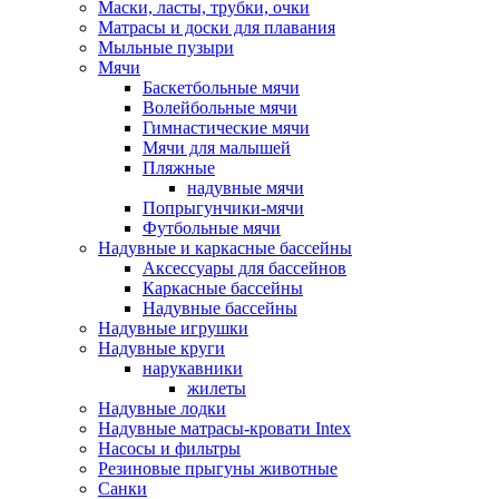
Маски, ласты, трубки, очки
Матрасы и доски для плавания
Мыльные пузыри
Мячи
Баскетбольные мячи
Волейбольные мячи
Гимнастические мячи
Мячи для малышей
Пляжные
надувные мячи
Попрыгунчики-мячи
Футбольные мячи
Надувные и каркасные бассейны
Аксессуары для бассейнов
Каркасные бассейны
Надувные бассейны
Надувные игрушки
Надувные круги
нарукавники
жилеты
Надувные лодки
Надувные матрасы-кровати Intex
Насосы и фильтры
Резиновые прыгуны животные
Санки