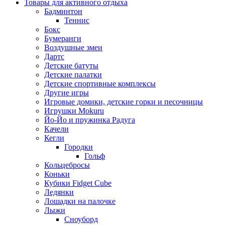
Товары для активного отдыха
Бадминтон
Теннис
Бокс
Бумеранги
Воздушные змеи
Дартс
Детские батуты
Детские палатки
Детские спортивные комплексы
Другие игры
Игровые домики, детские горки и песочницы
Игрушки Mokuru
Йо-Йо и пружинка Радуга
Качели
Кегли
Городки
Гольф
Кольцебросы
Коньки
Кубики Fidget Cube
Ледянки
Лошадки на палочке
Лыжи
Сноуборд