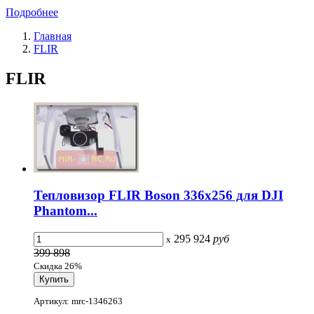
Подробнее
Главная
FLIR
FLIR
Тепловизор FLIR Boson 336x256 для DJI
Phantom...
295 924
руб
x
399 898
Скидка 26%
Артикул: mrc-1346263