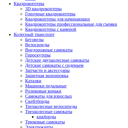
Квадрокоптеры
3D квадрокоптеры
Гоночные квадрокоптеры
Квадрокоптеры для начинающих
Квадрокоптеры профессиональные для съемки
Квадрокоптеры с камерой
Колесный транспорт
Беговелы
Велосипеды
Внедорожные самокаты
Гироскутеры
Детские двухколесные самокаты
Детские самокаты с сиденьем
Запчасти и аксессуары
Защитная экипировка
Каталки
Машинки педальные
Роликовые коньки
Самокаты для взрослых
Скейтборды
Трехколесные велосипеды
Трехколесные самокаты
кикборды
Трюковые самокаты
Электрокарты