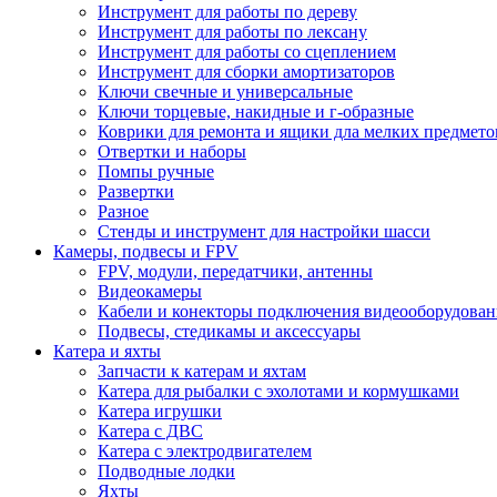
Инструмент для работы по дереву
Инструмент для работы по лексану
Инструмент для работы со сцеплением
Инструмент для сборки амортизаторов
Ключи свечные и универсальные
Ключи торцевые, накидные и г-образные
Коврики для ремонта и ящики дла мелких предмето
Отвертки и наборы
Помпы ручные
Развертки
Разное
Стенды и инструмент для настройки шасси
Камеры, подвесы и FPV
FPV, модули, передатчики, антенны
Видеокамеры
Кабели и конекторы подключения видеооборудован
Подвесы, стедикамы и аксессуары
Катера и яхты
Запчасти к катерам и яхтам
Катера для рыбалки с эхолотами и кормушками
Катера игрушки
Катера с ДВС
Катера с электродвигателем
Подводные лодки
Яхты