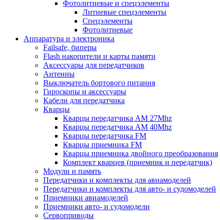
Фотолитиевые и спецэлементы
Литиевые спецэлементы
Спецэлементы
Фотолитиевые
Аппаратура и электроника
Failsafe, биперы
Flash накопители и карты памяти
Аксессуары для передатчиков
Антенны
Выключатель бортового питания
Гироскопы и аксессуары
Кабели для передатчика
Кварцы
Кварцы передатчика AM 27Mhz
Кварцы передатчика AM 40Mhz
Кварцы передатчика FM
Кварцы приемника FM
Кварцы приемника двойного преобразования
Комплект кварцев (приемник и передатчик)
Модули и память
Передатчики и комплекты для авиамоделей
Передатчики и комплекты для авто- и судомоделей
Приемники авиамоделей
Приемники авто- и судомодели
Сервоприводы