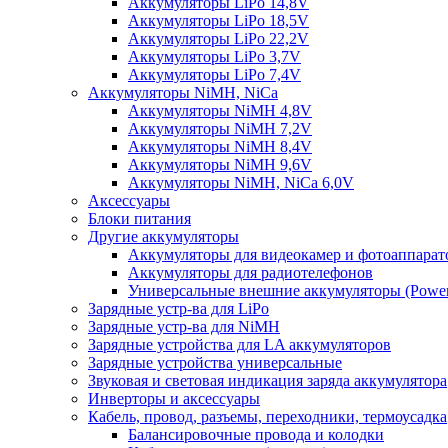
Аккумуляторы LiPo 14,8V
Аккумуляторы LiPo 18,5V
Аккумуляторы LiPo 22,2V
Аккумуляторы LiPo 3,7V
Аккумуляторы LiPo 7,4V
Аккумуляторы NiMH, NiCa
Аккумуляторы NiMH 4,8V
Аккумуляторы NiMH 7,2V
Аккумуляторы NiMH 8,4V
Аккумуляторы NiMH 9,6V
Аккумуляторы NiMH, NiCa 6,0V
Аксессуары
Блоки питания
Другие аккумуляторы
Аккумуляторы для видеокамер и фотоаппарат
Аккумуляторы для радиотелефонов
Универсальные внешние аккумуляторы (Power
Зарядные устр-ва для LiPo
Зарядные устр-ва для NiMH
Зарядные устройства для LA аккумуляторов
Зарядные устройства универсальные
Звуковая и световая индикация заряда аккумулятора
Инверторы и аксессуары
Кабель, провод, разъемы, переходники, термоусадка
Балансировочные провода и колодки