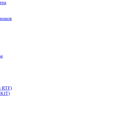
ера
мников
ра
ы RTF)
 KIT)