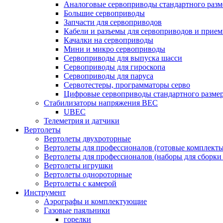
Аналоговые сервоприводы стандартного разм
Большие сервоприводы
Запчасти для сервоприводов
Кабели и разъемы для сервоприводов и прие
Качалки на сервоприводы
Мини и микро сервоприводы
Сервоприводы для выпуска шасси
Сервоприводы для гироскопа
Сервоприводы для паруса
Сервотестеры, программаторы серво
Цифровые сервоприводы стандартного разме
Стабилизаторы напряжения BEC
UBEC
Телеметрия и датчики
Вертолеты
Вертолеты двухроторные
Вертолеты для профессионалов (готовые комплект
Вертолеты для профессионалов (наборы для сборки
Вертолеты игрушки
Вертолеты однороторные
Вертолеты с камерой
Инструмент
Аэрографы и комплектующие
Газовые паяльники
горелки