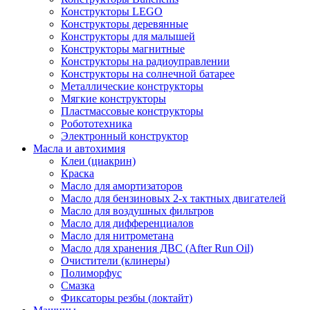
Конструкторы LEGO
Конструкторы деревянные
Конструкторы для малышей
Конструкторы магнитные
Конструкторы на радиоуправлении
Конструкторы на солнечной батарее
Металлические конструкторы
Мягкие конструкторы
Пластмассовые конструкторы
Робототехника
Электронный конструктор
Масла и автохимия
Клеи (циакрин)
Краска
Масло для амортизаторов
Масло для бензиновых 2-х тактных двигателей
Масло для воздушных фильтров
Масло для дифференциалов
Масло для нитрометана
Масло для хранения ДВС (After Run Oil)
Очистители (клинеры)
Полиморфус
Смазка
Фиксаторы резбы (локтайт)