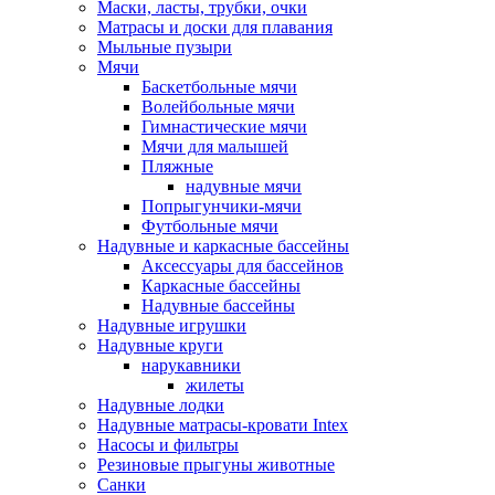
Маски, ласты, трубки, очки
Матрасы и доски для плавания
Мыльные пузыри
Мячи
Баскетбольные мячи
Волейбольные мячи
Гимнастические мячи
Мячи для малышей
Пляжные
надувные мячи
Попрыгунчики-мячи
Футбольные мячи
Надувные и каркасные бассейны
Аксессуары для бассейнов
Каркасные бассейны
Надувные бассейны
Надувные игрушки
Надувные круги
нарукавники
жилеты
Надувные лодки
Надувные матрасы-кровати Intex
Насосы и фильтры
Резиновые прыгуны животные
Санки