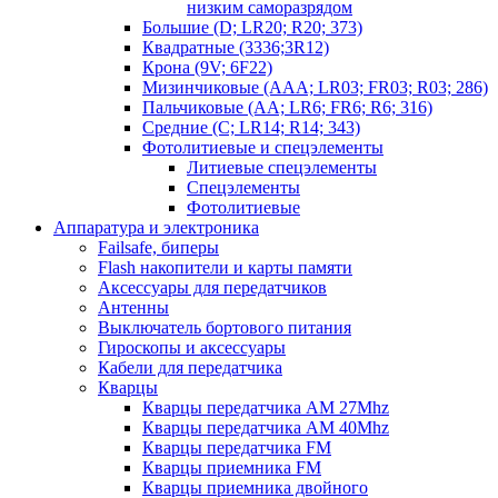
низким саморазрядом
Большие (D; LR20; R20; 373)
Квадратные (3336;3R12)
Крона (9V; 6F22)
Мизинчиковые (AAA; LR03; FR03; R03; 286)
Пальчиковые (AA; LR6; FR6; R6; 316)
Средние (C; LR14; R14; 343)
Фотолитиевые и спецэлементы
Литиевые спецэлементы
Спецэлементы
Фотолитиевые
Аппаратура и электроника
Failsafe, биперы
Flash накопители и карты памяти
Аксессуары для передатчиков
Антенны
Выключатель бортового питания
Гироскопы и аксессуары
Кабели для передатчика
Кварцы
Кварцы передатчика AM 27Mhz
Кварцы передатчика AM 40Mhz
Кварцы передатчика FM
Кварцы приемника FM
Кварцы приемника двойного