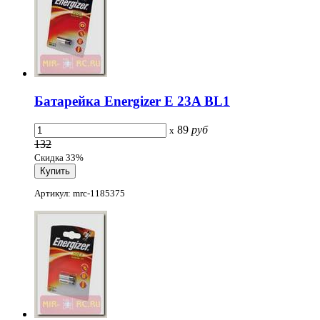
Батарейка Energizer E 23A BL1
89
руб
x
132
Скидка 33%
Артикул: mrc-1185375