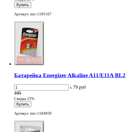
Артикул: mrc-1185167
Батарейка Energizer Alkaline A11/E11A BL2
79
руб
x
105
Скидка 25%
Артикул: mrc-1184959