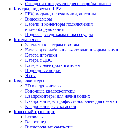
Стенды и инструмент для настройки шасси
Камеры, подвесы и FPV
FPV, модули, передатчики, антенны
Видеокамеры
Кабели и конекторы подключения
видеооборудования
Подвесы, стедикамы и аксессуары
Катера и яхты
Запчасти к катерам и яхтам
Катера для рыбалки с эхолотами и кормушками
Катера игрушки
Катера с ДВС
Катера с электродвигателем
Подводные лодки
Яхты
Квадрокоптеры
3D квадрокоптеры
Гоночные квадрокоптеры
Квадрокоптеры для начинающих
Квадрокоптеры профессиональные для съемки
Квадрокоптеры с камерой
Колесный транспорт
Беговелы
Велосипеды
Внедорожные самокаты