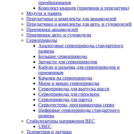
преобразования
Комплект кварцев (приемник и передатчик)
Модули и память
Передатчики и комплекты для авиамоделей
Передатчики и комплекты для авто- и судомоделей
Приемники авиамоделей
Приемники авто- и судомодели
Сервоприводы
Аналоговые сервоприводы стандартного
размера
Большие сервоприводы
Запчасти для сервоприводов
Кабели и разъемы для сервоприводов и
приемников
Качалки на сервоприводы
Мини и микро сервоприводы
Сервоприводы для выпуска шасси
Сервоприводы для гироскопа
Сервоприводы для паруса
Сервотестеры, программаторы серво
Цифровые сервоприводы стандартного
размера
Стабилизаторы напряжения BEC
UBEC
Телеметрия и датчики