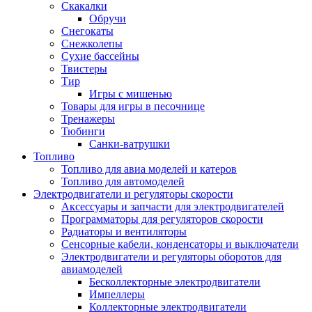
Скакалки
Обручи
Снегокаты
Снежколепы
Сухие бассейны
Твистеры
Тир
Игры с мишенью
Товары для игры в песочнице
Тренажеры
Тюбинги
Санки-ватрушки
Топливо
Топливо для авиа моделей и катеров
Топливо для автомоделей
Электродвигатели и регуляторы скорости
Аксессуары и запчасти для электродвигателей
Программаторы для регуляторов скорости
Радиаторы и вентиляторы
Сенсорные кабели, конденсаторы и выключатели
Электродвигатели и регуляторы оборотов для
авиамоделей
Бесколлекторные электродвигатели
Импеллеры
Коллекторные электродвигатели