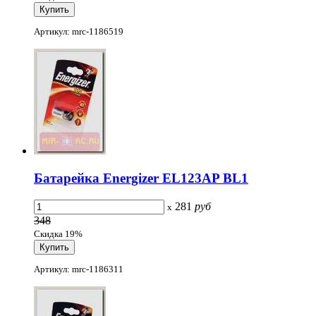
Артикул: mrc-1186519
Батарейка Energizer EL123AP BL1
281
руб
x
348
Скидка 19%
Артикул: mrc-1186311