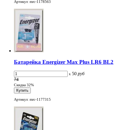
Артикул: mrc-1178563
Батарейка Energizer Max Plus LR6 BL2
50
руб
x
74
Скидка 32%
Артикул: mrc-1177315