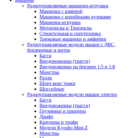
Машины
Радиоуправляемые машинки-игрушки
Машинки с камерой
Машинки с копийными кузовами
Машинки-игрушки
Мотоциклы и Трициклы
Строительная и спецтехника
Трюковые машинки и амфибии
Радиоуправляемые модели машин с ДВС,
бензиновые и нитро
Багги
Внедорожники (трагги)
Внедорожники на бензине 1:5 и 1:8
Монстры
Ралли
Шорт-корс траки
Шоссейные
Радиоуправляемые модели машин электро
Багги
Внедорожники (трагги)
Грузовики и прицепы
Дрифт
Краулеры и трофи
Модели Kyosho Mini-Z
Монстры