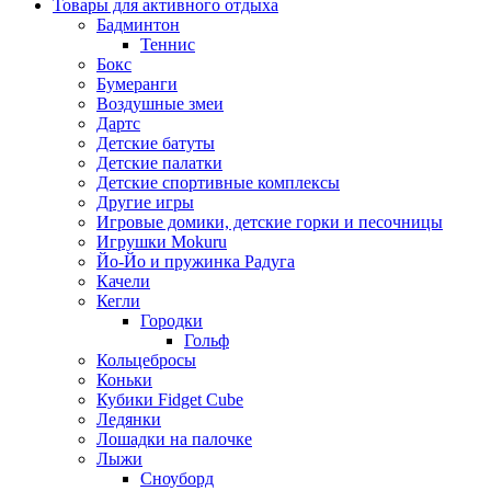
Товары для активного отдыха
Бадминтон
Теннис
Бокс
Бумеранги
Воздушные змеи
Дартс
Детские батуты
Детские палатки
Детские спортивные комплексы
Другие игры
Игровые домики, детские горки и песочницы
Игрушки Mokuru
Йо-Йо и пружинка Радуга
Качели
Кегли
Городки
Гольф
Кольцебросы
Коньки
Кубики Fidget Cube
Ледянки
Лошадки на палочке
Лыжи
Сноуборд