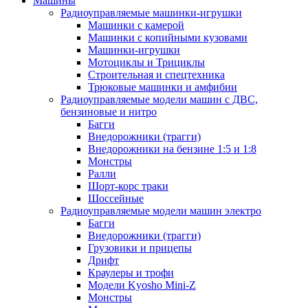
Машины
Радиоуправляемые машинки-игрушки
Машинки с камерой
Машинки с копийными кузовами
Машинки-игрушки
Мотоциклы и Трициклы
Строительная и спецтехника
Трюковые машинки и амфибии
Радиоуправляемые модели машин с ДВС,
бензиновые и нитро
Багги
Внедорожники (трагги)
Внедорожники на бензине 1:5 и 1:8
Монстры
Ралли
Шорт-корс траки
Шоссейные
Радиоуправляемые модели машин электро
Багги
Внедорожники (трагги)
Грузовики и прицепы
Дрифт
Краулеры и трофи
Модели Kyosho Mini-Z
Монстры