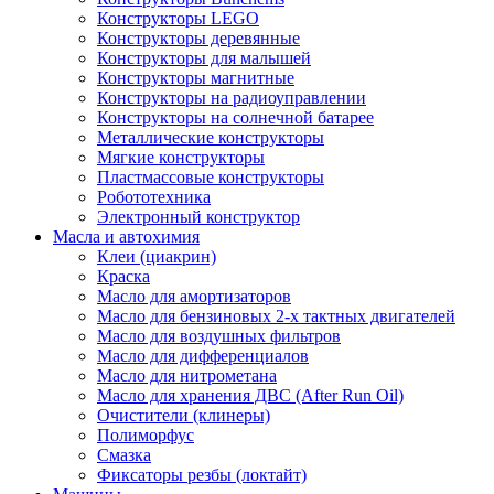
Конструкторы LEGO
Конструкторы деревянные
Конструкторы для малышей
Конструкторы магнитные
Конструкторы на радиоуправлении
Конструкторы на солнечной батарее
Металлические конструкторы
Мягкие конструкторы
Пластмассовые конструкторы
Робототехника
Электронный конструктор
Масла и автохимия
Клеи (циакрин)
Краска
Масло для амортизаторов
Масло для бензиновых 2-х тактных двигателей
Масло для воздушных фильтров
Масло для дифференциалов
Масло для нитрометана
Масло для хранения ДВС (After Run Oil)
Очистители (клинеры)
Полиморфус
Смазка
Фиксаторы резбы (локтайт)