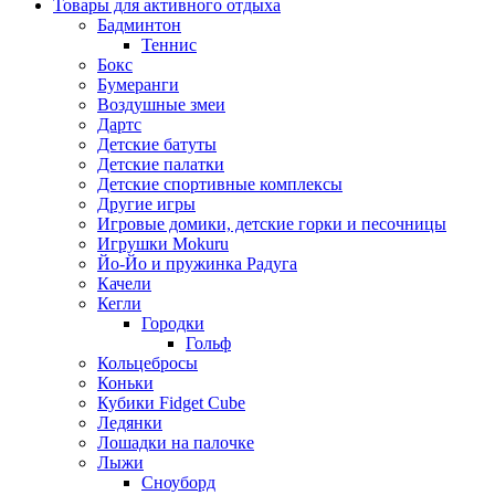
Товары для активного отдыха
Бадминтон
Теннис
Бокс
Бумеранги
Воздушные змеи
Дартс
Детские батуты
Детские палатки
Детские спортивные комплексы
Другие игры
Игровые домики, детские горки и песочницы
Игрушки Mokuru
Йо-Йо и пружинка Радуга
Качели
Кегли
Городки
Гольф
Кольцебросы
Коньки
Кубики Fidget Cube
Ледянки
Лошадки на палочке
Лыжи
Сноуборд