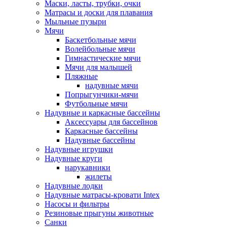
Маски, ласты, трубки, очки
Матрасы и доски для плавания
Мыльные пузыри
Мячи
Баскетбольные мячи
Волейбольные мячи
Гимнастические мячи
Мячи для малышей
Пляжные
надувные мячи
Попрыгунчики-мячи
Футбольные мячи
Надувные и каркасные бассейны
Аксессуары для бассейнов
Каркасные бассейны
Надувные бассейны
Надувные игрушки
Надувные круги
нарукавники
жилеты
Надувные лодки
Надувные матрасы-кровати Intex
Насосы и фильтры
Резиновые прыгуны животные
Санки