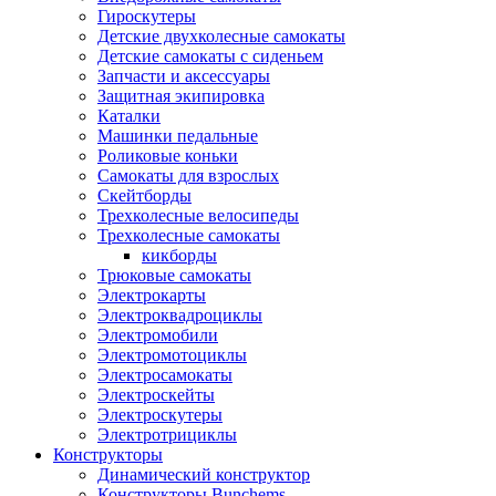
Гироскутеры
Детские двухколесные самокаты
Детские самокаты с сиденьем
Запчасти и аксессуары
Защитная экипировка
Каталки
Машинки педальные
Роликовые коньки
Самокаты для взрослых
Скейтборды
Трехколесные велосипеды
Трехколесные самокаты
кикборды
Трюковые самокаты
Электрокарты
Электроквадроциклы
Электромобили
Электромотоциклы
Электросамокаты
Электроскейты
Электроскутеры
Электротрициклы
Конструкторы
Динамический конструктор
Конструкторы Bunchems