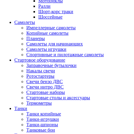
Мотоциклы
Ралли
Шорт-корс траки
Шоссейные
Самолеты
Импеллерные самолеты
Копийные самолеты
Планеры
Самолеты для начинающих
Самолеты игрушки
Спортивные и пилотажные самолеты
Стартовое оборудование
Заправочные бутылочки
Накалы свечи
Ротостартеры
Свечи бензо ДВС
Свечи нитро ДВС
Стартовые наборы
Стартовые столы и аксессуары
Термометры
Танки
Танки копийные
Танки-игрушки
Танки-шпионы
Танковые бои