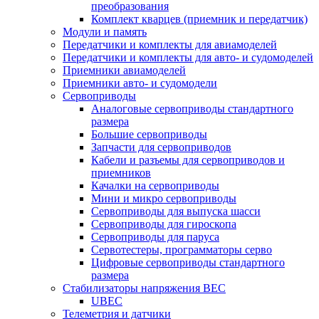
преобразования
Комплект кварцев (приемник и передатчик)
Модули и память
Передатчики и комплекты для авиамоделей
Передатчики и комплекты для авто- и судомоделей
Приемники авиамоделей
Приемники авто- и судомодели
Сервоприводы
Аналоговые сервоприводы стандартного
размера
Большие сервоприводы
Запчасти для сервоприводов
Кабели и разъемы для сервоприводов и
приемников
Качалки на сервоприводы
Мини и микро сервоприводы
Сервоприводы для выпуска шасси
Сервоприводы для гироскопа
Сервоприводы для паруса
Сервотестеры, программаторы серво
Цифровые сервоприводы стандартного
размера
Стабилизаторы напряжения BEC
UBEC
Телеметрия и датчики