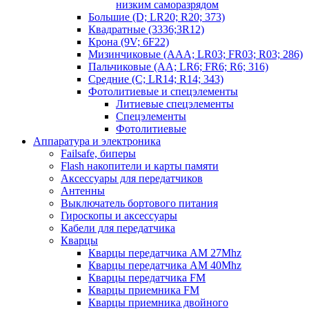
низким саморазрядом
Большие (D; LR20; R20; 373)
Квадратные (3336;3R12)
Крона (9V; 6F22)
Мизинчиковые (AAA; LR03; FR03; R03; 286)
Пальчиковые (AA; LR6; FR6; R6; 316)
Средние (C; LR14; R14; 343)
Фотолитиевые и спецэлементы
Литиевые спецэлементы
Спецэлементы
Фотолитиевые
Аппаратура и электроника
Failsafe, биперы
Flash накопители и карты памяти
Аксессуары для передатчиков
Антенны
Выключатель бортового питания
Гироскопы и аксессуары
Кабели для передатчика
Кварцы
Кварцы передатчика AM 27Mhz
Кварцы передатчика AM 40Mhz
Кварцы передатчика FM
Кварцы приемника FM
Кварцы приемника двойного