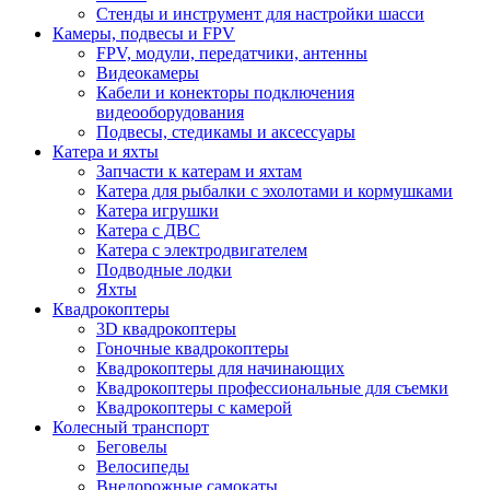
Стенды и инструмент для настройки шасси
Камеры, подвесы и FPV
FPV, модули, передатчики, антенны
Видеокамеры
Кабели и конекторы подключения
видеооборудования
Подвесы, стедикамы и аксессуары
Катера и яхты
Запчасти к катерам и яхтам
Катера для рыбалки с эхолотами и кормушками
Катера игрушки
Катера с ДВС
Катера с электродвигателем
Подводные лодки
Яхты
Квадрокоптеры
3D квадрокоптеры
Гоночные квадрокоптеры
Квадрокоптеры для начинающих
Квадрокоптеры профессиональные для съемки
Квадрокоптеры с камерой
Колесный транспорт
Беговелы
Велосипеды
Внедорожные самокаты