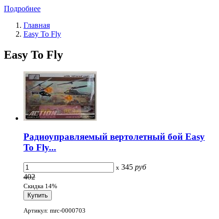
Подробнее
Главная
Easy To Fly
Easy To Fly
Радиоуправляемый вертолетный бой Easy
To Fly...
345
руб
x
402
Скидка 14%
Артикул: mrc-0000703