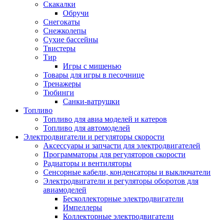
Скакалки
Обручи
Снегокаты
Снежколепы
Сухие бассейны
Твистеры
Тир
Игры с мишенью
Товары для игры в песочнице
Тренажеры
Тюбинги
Санки-ватрушки
Топливо
Топливо для авиа моделей и катеров
Топливо для автомоделей
Электродвигатели и регуляторы скорости
Аксессуары и запчасти для электродвигателей
Программаторы для регуляторов скорости
Радиаторы и вентиляторы
Сенсорные кабели, конденсаторы и выключатели
Электродвигатели и регуляторы оборотов для
авиамоделей
Бесколлекторные электродвигатели
Импеллеры
Коллекторные электродвигатели