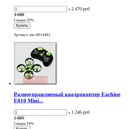
2 470
руб
x
3 088
Скидка 20%
Артикул: mrc-0014483
Радиоуправляемый квадрокоптер Eachine
E010 Mini...
1 246
руб
x
1 889
Скидка 34%