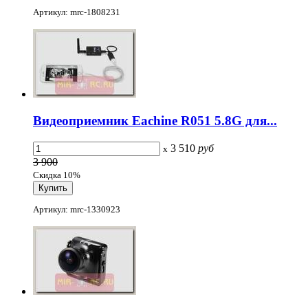
Артикул: mrc-1808231
Видеоприемник Eachine R051 5.8G для...
3 510
руб
x
3 900
Скидка 10%
Артикул: mrc-1330923