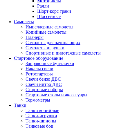
Мотоциклы
Ралли
Шорт-корс траки
Шоссейные
Самолеты
Импеллерные самолеты
Копийные самолеты
Планеры
Самолеты для начинающих
Самолеты игрушки
Спортивные и пилотажные самолеты
Стартовое оборудование
Заправочные бутылочки
Накалы свечи
Ротостартеры
Свечи бензо ДВС
Свечи нитро ДВС
Стартовые наборы
Стартовые столы и аксессуары
Термометры
Танки
Танки копийные
Танки-игрушки
Танки-шпионы
Танковые бои