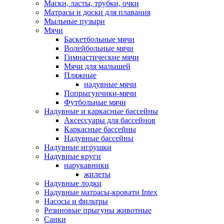
Маски, ласты, трубки, очки
Матрасы и доски для плавания
Мыльные пузыри
Мячи
Баскетбольные мячи
Волейбольные мячи
Гимнастические мячи
Мячи для малышей
Пляжные
надувные мячи
Попрыгунчики-мячи
Футбольные мячи
Надувные и каркасные бассейны
Аксессуары для бассейнов
Каркасные бассейны
Надувные бассейны
Надувные игрушки
Надувные круги
нарукавники
жилеты
Надувные лодки
Надувные матрасы-кровати Intex
Насосы и фильтры
Резиновые прыгуны животные
Санки