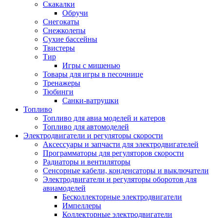
Скакалки
Обручи
Снегокаты
Снежколепы
Сухие бассейны
Твистеры
Тир
Игры с мишенью
Товары для игры в песочнице
Тренажеры
Тюбинги
Санки-ватрушки
Топливо
Топливо для авиа моделей и катеров
Топливо для автомоделей
Электродвигатели и регуляторы скорости
Аксессуары и запчасти для электродвигателей
Программаторы для регуляторов скорости
Радиаторы и вентиляторы
Сенсорные кабели, конденсаторы и выключатели
Электродвигатели и регуляторы оборотов для
авиамоделей
Бесколлекторные электродвигатели
Импеллеры
Коллекторные электродвигатели