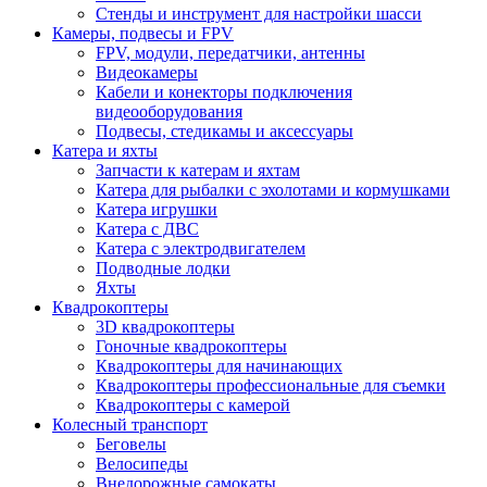
Стенды и инструмент для настройки шасси
Камеры, подвесы и FPV
FPV, модули, передатчики, антенны
Видеокамеры
Кабели и конекторы подключения
видеооборудования
Подвесы, стедикамы и аксессуары
Катера и яхты
Запчасти к катерам и яхтам
Катера для рыбалки с эхолотами и кормушками
Катера игрушки
Катера с ДВС
Катера с электродвигателем
Подводные лодки
Яхты
Квадрокоптеры
3D квадрокоптеры
Гоночные квадрокоптеры
Квадрокоптеры для начинающих
Квадрокоптеры профессиональные для съемки
Квадрокоптеры с камерой
Колесный транспорт
Беговелы
Велосипеды
Внедорожные самокаты