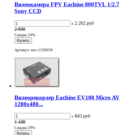
Видеокамера FPV Eachine 800TVL 1/2.7
Sony CCD
2 202
руб
x
2 898
Скидка 24%
Артикул: mrc-1330039
Видеорекордер Eachine EV100 Micro AV
1280x480...
843
руб
x
1 188
Скидка 29%