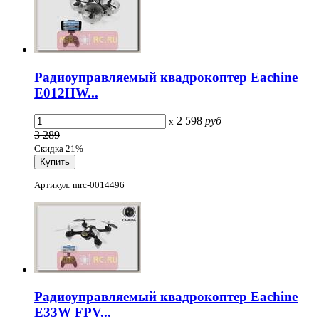
Радиоуправляемый квадрокоптер Eachine
E012HW...
2 598
руб
x
3 289
Скидка 21%
Артикул: mrc-0014496
Радиоуправляемый квадрокоптер Eachine
E33W FPV...