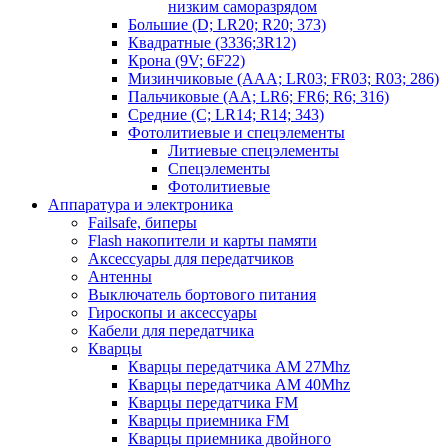
низким саморазрядом
Большие (D; LR20; R20; 373)
Квадратные (3336;3R12)
Крона (9V; 6F22)
Мизинчиковые (AAA; LR03; FR03; R03; 286)
Пальчиковые (AA; LR6; FR6; R6; 316)
Средние (C; LR14; R14; 343)
Фотолитиевые и спецэлементы
Литиевые спецэлементы
Спецэлементы
Фотолитиевые
Аппаратура и электроника
Failsafe, биперы
Flash накопители и карты памяти
Аксессуары для передатчиков
Антенны
Выключатель бортового питания
Гироскопы и аксессуары
Кабели для передатчика
Кварцы
Кварцы передатчика AM 27Mhz
Кварцы передатчика AM 40Mhz
Кварцы передатчика FM
Кварцы приемника FM
Кварцы приемника двойного