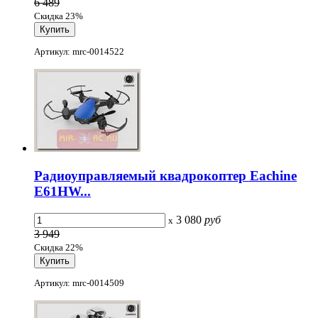
6 489
Скидка 23%
Артикул: mrc-0014522
Радиоуправляемый квадрокоптер Eachine
E61HW...
3 080
руб
x
3 949
Скидка 22%
Артикул: mrc-0014509