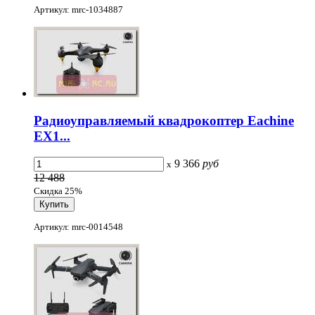
Артикул: mrc-1034887
Радиоуправляемый квадрокоптер Eachine
EX1...
9 366
руб
x
12 488
Скидка 25%
Артикул: mrc-0014548