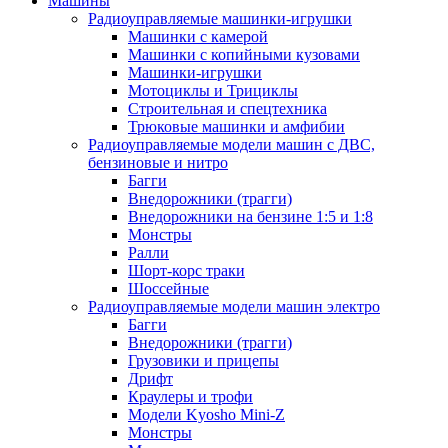
Машины
Радиоуправляемые машинки-игрушки
Машинки с камерой
Машинки с копийными кузовами
Машинки-игрушки
Мотоциклы и Трициклы
Строительная и спецтехника
Трюковые машинки и амфибии
Радиоуправляемые модели машин с ДВС,
бензиновые и нитро
Багги
Внедорожники (трагги)
Внедорожники на бензине 1:5 и 1:8
Монстры
Ралли
Шорт-корс траки
Шоссейные
Радиоуправляемые модели машин электро
Багги
Внедорожники (трагги)
Грузовики и прицепы
Дрифт
Краулеры и трофи
Модели Kyosho Mini-Z
Монстры