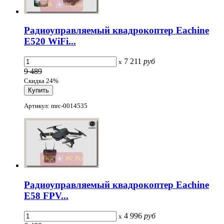
Радиоуправляемый квадрокоптер Eachine
E520 WiFi...
7 211
руб
x
9 489
Скидка 24%
Артикул: mrc-0014535
Радиоуправляемый квадрокоптер Eachine
E58 FPV...
4 996
руб
x