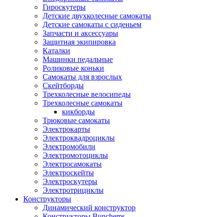
Гироскутеры
Детские двухколесные самокаты
Детские самокаты с сиденьем
Запчасти и аксессуары
Защитная экипировка
Каталки
Машинки педальные
Роликовые коньки
Самокаты для взрослых
Скейтборды
Трехколесные велосипеды
Трехколесные самокаты
кикборды
Трюковые самокаты
Электрокарты
Электроквадроциклы
Электромобили
Электромотоциклы
Электросамокаты
Электроскейты
Электроскутеры
Электротрициклы
Конструкторы
Динамический конструктор
Конструкторы Bunchems