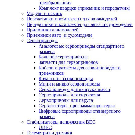
преобразования
Комплект кварцев (приемник и передатчик)
Модули и память
Передатчики и комплекты для авиамоделей
Передатчики и комплекты для авто- и судомоделей
Приемники авиамоделей
Приемники авто- и судомодели
Сервоприводы
Аналоговые сервоприводы стандартного
размера
Большие сервоприводы
Запчасти для сервоприводов
Кабели и разъемы для сервоприводов и
приемников
Качалки на сервоприводы
Мини и микро сервоприводы
Сервоприводы для выпуска шасси
Сервоприводы для гироскопа
Сервоприводы для паруса
Сервотестеры, программаторы серво
Цифровые сервоприводы стандартного
размера
Стабилизаторы напряжения BEC
UBEC
Телеметрия и датчики