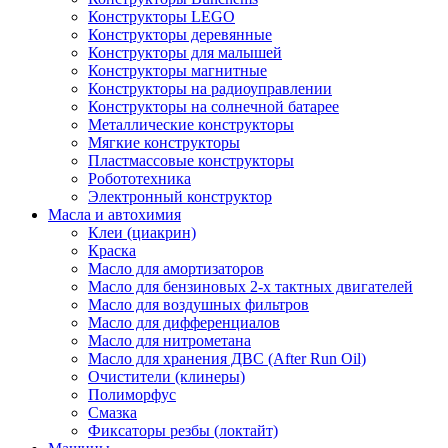
Конструкторы LEGO
Конструкторы деревянные
Конструкторы для малышей
Конструкторы магнитные
Конструкторы на радиоуправлении
Конструкторы на солнечной батарее
Металлические конструкторы
Мягкие конструкторы
Пластмассовые конструкторы
Робототехника
Электронный конструктор
Масла и автохимия
Клеи (циакрин)
Краска
Масло для амортизаторов
Масло для бензиновых 2-х тактных двигателей
Масло для воздушных фильтров
Масло для дифференциалов
Масло для нитрометана
Масло для хранения ДВС (After Run Oil)
Очистители (клинеры)
Полиморфус
Смазка
Фиксаторы резбы (локтайт)