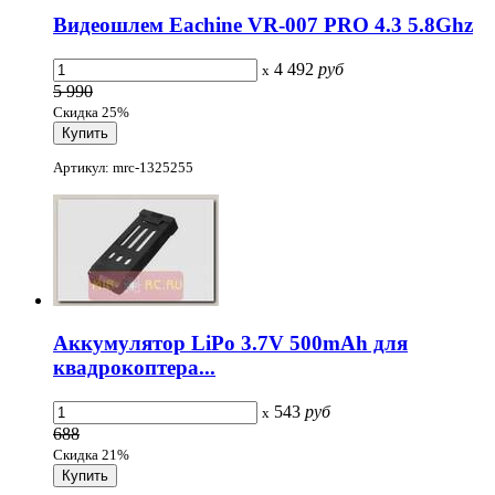
Видеошлем Eachine VR-007 PRO 4.3 5.8Ghz
4 492
руб
x
5 990
Скидка 25%
Артикул: mrc-1325255
Аккумулятор LiPo 3.7V 500mAh для
квадрокоптера...
543
руб
x
688
Скидка 21%