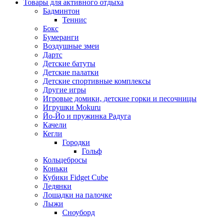
Товары для активного отдыха
Бадминтон
Теннис
Бокс
Бумеранги
Воздушные змеи
Дартс
Детские батуты
Детские палатки
Детские спортивные комплексы
Другие игры
Игровые домики, детские горки и песочницы
Игрушки Mokuru
Йо-Йо и пружинка Радуга
Качели
Кегли
Городки
Гольф
Кольцебросы
Коньки
Кубики Fidget Cube
Ледянки
Лошадки на палочке
Лыжи
Сноуборд