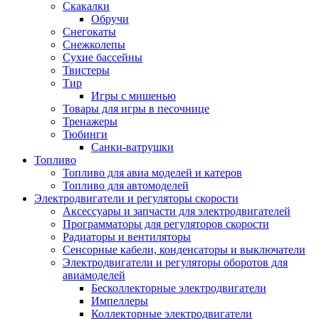
Скакалки
Обручи
Снегокаты
Снежколепы
Сухие бассейны
Твистеры
Тир
Игры с мишенью
Товары для игры в песочнице
Тренажеры
Тюбинги
Санки-ватрушки
Топливо
Топливо для авиа моделей и катеров
Топливо для автомоделей
Электродвигатели и регуляторы скорости
Аксессуары и запчасти для электродвигателей
Программаторы для регуляторов скорости
Радиаторы и вентиляторы
Сенсорные кабели, конденсаторы и выключатели
Электродвигатели и регуляторы оборотов для
авиамоделей
Бесколлекторные электродвигатели
Импеллеры
Коллекторные электродвигатели