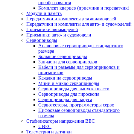
преобразования
Комплект кварцев (приемник и передатчик)
Модули и память
Передатчики и комплекты для авиамоделей
Передатчики и комплекты для авто- и судомоделей
Приемники авиамоделей
Приемники авто- и судомодели
Сервоприводы
Аналоговые сервоприводы стандартного
размера
Большие сервоприводы
Запчасти для сервоприводов
Кабели и разъемы для сервоприводов и
приемников
Качалки на сервоприводы
Мини и микро сервоприводы
Сервоприводы для выпуска шасси
Сервоприводы для гироскопа
Сервоприводы для паруса
Сервотестеры, программаторы серво
Цифровые сервоприводы стандартного
размера
Стабилизаторы напряжения BEC
UBEC
Телеметрия и датчики