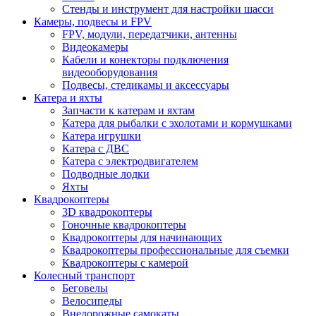
Стенды и инструмент для настройки шасси
Камеры, подвесы и FPV
FPV, модули, передатчики, антенны
Видеокамеры
Кабели и конекторы подключения
видеооборудования
Подвесы, стедикамы и аксессуары
Катера и яхты
Запчасти к катерам и яхтам
Катера для рыбалки с эхолотами и кормушками
Катера игрушки
Катера с ДВС
Катера с электродвигателем
Подводные лодки
Яхты
Квадрокоптеры
3D квадрокоптеры
Гоночные квадрокоптеры
Квадрокоптеры для начинающих
Квадрокоптеры профессиональные для съемки
Квадрокоптеры с камерой
Колесный транспорт
Беговелы
Велосипеды
Внедорожные самокаты