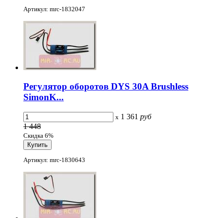
Артикул: mrc-1832047
Регулятор оборотов DYS 30A Brushless
SimonK...
1 361
руб
x
1 448
Скидка 6%
Артикул: mrc-1830643