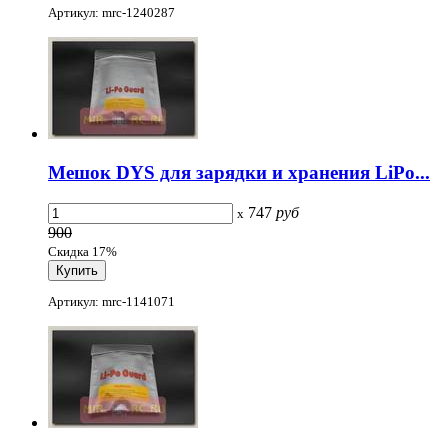
Артикул: mrc-1240287
Мешок DYS для зарядки и хранения LiPo...
747
руб
x
900
Скидка 17%
Артикул: mrc-1141071