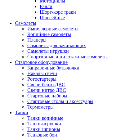
Мотоциклы
Ралли
Шорт-корс траки
Шоссейные
Самолеты
Импеллерные самолеты
Копийные самолеты
Планеры
Самолеты для начинающих
Самолеты игрушки
Спортивные и пилотажные самолеты
Стартовое оборудование
Заправочные бутылочки
Накалы свечи
Ротостартеры
Свечи бензо ДВС
Свечи нитро ДВС
Стартовые наборы
Стартовые столы и аксессуары
Термометры
Танки
Танки копийные
Танки-игрушки
Танки-шпионы
Танковые бои