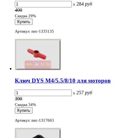
284
руб
x
400
Скидка 29%
Артикул: mrc-1335135
Ключ DYS M4/5.5/8/10 для моторов
257
руб
x
390
Скидка 34%
Артикул: mrc-1317663