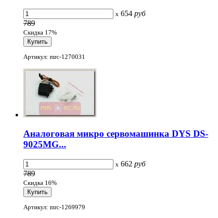
654
руб
x
789
Скидка 17%
Артикул: mrc-1270031
Аналоговая микро сервомашинка DYS DS-
9025MG...
662
руб
x
789
Скидка 16%
Артикул: mrc-1269979