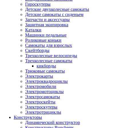
Гироскутеры
Детские двухколесные самокаты
Детские самокаты с сиденьем
Запчасти и аксессуары
Защитная экипировка
Каталки
Машинки педальные
Роликовые коньки
Самокаты для взрослых
Скейтборды
Трехколесные велосипеды
Трехколесные самокаты
кикборды
Трюковые самокаты
Электрокарты
Электроквадроциклы
Электромобили
Электромотоциклы
Электросамокаты
Электроскейты
Электроскутеры
Электротрициклы
Конструкторы
Динамический конструктор
Конструкторы Bunchems