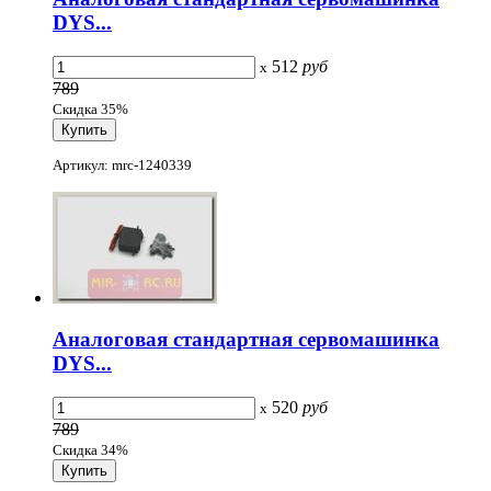
DYS...
512
руб
x
789
Скидка 35%
Артикул: mrc-1240339
Аналоговая стандартная сервомашинка
DYS...
520
руб
x
789
Скидка 34%