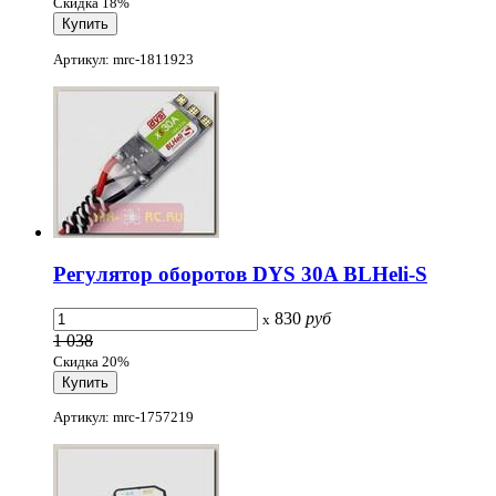
Скидка 18%
Артикул: mrc-1811923
Регулятор оборотов DYS 30A BLHeli-S
830
руб
x
1 038
Скидка 20%
Артикул: mrc-1757219