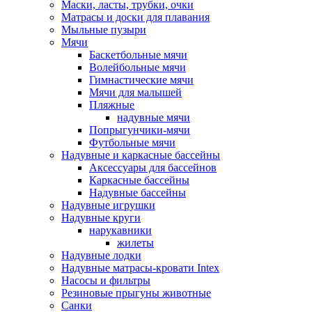
Маски, ласты, трубки, очки
Матрасы и доски для плавания
Мыльные пузыри
Мячи
Баскетбольные мячи
Волейбольные мячи
Гимнастические мячи
Мячи для малышей
Пляжные
надувные мячи
Попрыгунчики-мячи
Футбольные мячи
Надувные и каркасные бассейны
Аксессуары для бассейнов
Каркасные бассейны
Надувные бассейны
Надувные игрушки
Надувные круги
нарукавники
жилеты
Надувные лодки
Надувные матрасы-кровати Intex
Насосы и фильтры
Резиновые прыгуны животные
Санки