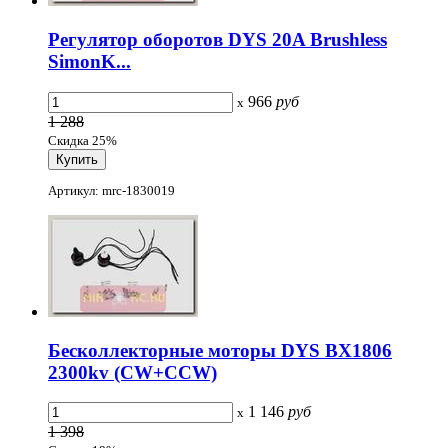
Регулятор оборотов DYS 20A Brushless
SimonK...
966
руб
x
1 288
Скидка 25%
Артикул: mrc-1830019
Бесколлекторные моторы DYS BX1806
2300kv (CW+CCW)
1 146
руб
x
1 398