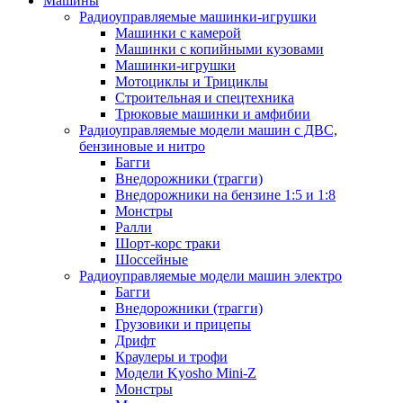
Машины
Радиоуправляемые машинки-игрушки
Машинки с камерой
Машинки с копийными кузовами
Машинки-игрушки
Мотоциклы и Трициклы
Строительная и спецтехника
Трюковые машинки и амфибии
Радиоуправляемые модели машин с ДВС,
бензиновые и нитро
Багги
Внедорожники (трагги)
Внедорожники на бензине 1:5 и 1:8
Монстры
Ралли
Шорт-корс траки
Шоссейные
Радиоуправляемые модели машин электро
Багги
Внедорожники (трагги)
Грузовики и прицепы
Дрифт
Краулеры и трофи
Модели Kyosho Mini-Z
Монстры