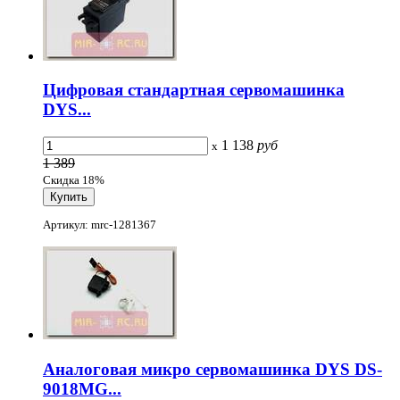
Цифровая стандартная сервомашинка
DYS...
1 138
руб
x
1 389
Скидка 18%
Артикул: mrc-1281367
Аналоговая микро сервомашинка DYS DS-
9018MG...