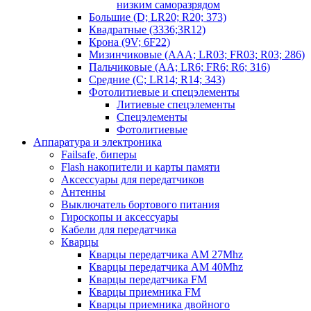
низким саморазрядом
Большие (D; LR20; R20; 373)
Квадратные (3336;3R12)
Крона (9V; 6F22)
Мизинчиковые (AAA; LR03; FR03; R03; 286)
Пальчиковые (AA; LR6; FR6; R6; 316)
Средние (C; LR14; R14; 343)
Фотолитиевые и спецэлементы
Литиевые спецэлементы
Спецэлементы
Фотолитиевые
Аппаратура и электроника
Failsafe, биперы
Flash накопители и карты памяти
Аксессуары для передатчиков
Антенны
Выключатель бортового питания
Гироскопы и аксессуары
Кабели для передатчика
Кварцы
Кварцы передатчика AM 27Mhz
Кварцы передатчика AM 40Mhz
Кварцы передатчика FM
Кварцы приемника FM
Кварцы приемника двойного