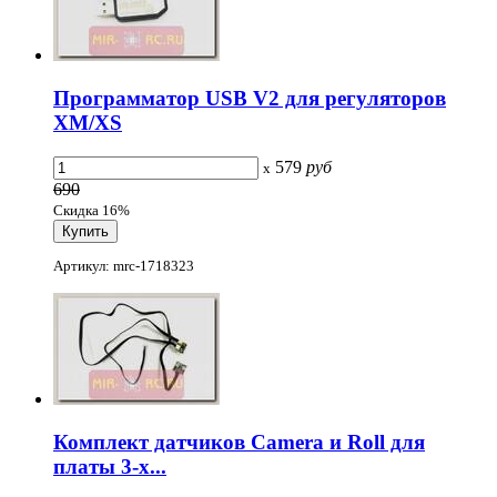
Программатор USB V2 для регуляторов
XM/XS
579
руб
x
690
Скидка 16%
Артикул: mrc-1718323
Комплект датчиков Camera и Roll для
платы 3-х...