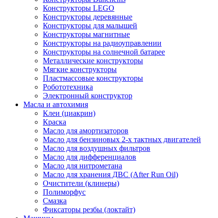
Конструкторы LEGO
Конструкторы деревянные
Конструкторы для малышей
Конструкторы магнитные
Конструкторы на радиоуправлении
Конструкторы на солнечной батарее
Металлические конструкторы
Мягкие конструкторы
Пластмассовые конструкторы
Робототехника
Электронный конструктор
Масла и автохимия
Клеи (циакрин)
Краска
Масло для амортизаторов
Масло для бензиновых 2-х тактных двигателей
Масло для воздушных фильтров
Масло для дифференциалов
Масло для нитрометана
Масло для хранения ДВС (After Run Oil)
Очистители (клинеры)
Полиморфус
Смазка
Фиксаторы резбы (локтайт)