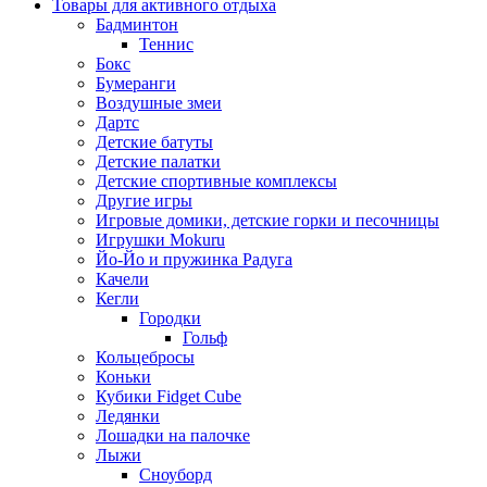
Товары для активного отдыха
Бадминтон
Теннис
Бокс
Бумеранги
Воздушные змеи
Дартс
Детские батуты
Детские палатки
Детские спортивные комплексы
Другие игры
Игровые домики, детские горки и песочницы
Игрушки Mokuru
Йо-Йо и пружинка Радуга
Качели
Кегли
Городки
Гольф
Кольцебросы
Коньки
Кубики Fidget Cube
Ледянки
Лошадки на палочке
Лыжи
Сноуборд