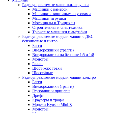
Машины
Радиоуправляемые машинки-игрушки
Машинки с камерой
Машинки с копийными кузовами
Машинки-игрушки
Мотоциклы и Трициклы
Строительная и спецтехника
Трюковые машинки и амфибии
Радиоуправляемые модели машин с ДВС,
бензиновые и нитро
Багги
Внедорожники (трагги)
Внедорожники на бензине 1:5 и 1:8
Монстры
Ралли
Шорт-корс траки
Шоссейные
Радиоуправляемые модели машин электро
Багги
Внедорожники (трагги)
Грузовики и прицепы
Дрифт
Краулеры и трофи
Модели Kyosho Mini-Z
Монстры