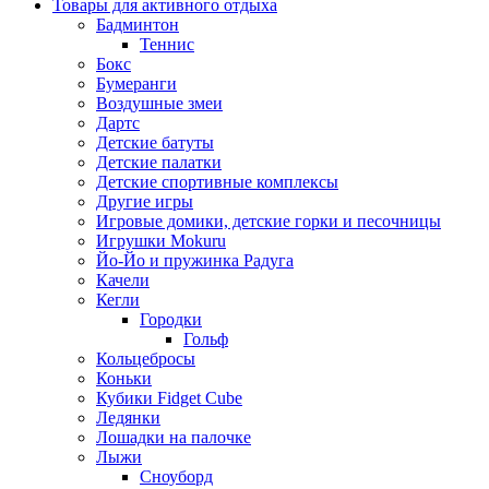
Товары для активного отдыха
Бадминтон
Теннис
Бокс
Бумеранги
Воздушные змеи
Дартс
Детские батуты
Детские палатки
Детские спортивные комплексы
Другие игры
Игровые домики, детские горки и песочницы
Игрушки Mokuru
Йо-Йо и пружинка Радуга
Качели
Кегли
Городки
Гольф
Кольцебросы
Коньки
Кубики Fidget Cube
Ледянки
Лошадки на палочке
Лыжи
Сноуборд