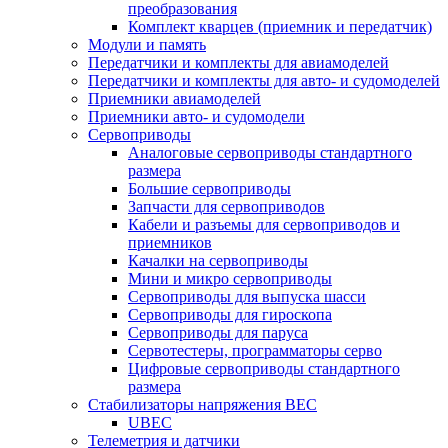
преобразования
Комплект кварцев (приемник и передатчик)
Модули и память
Передатчики и комплекты для авиамоделей
Передатчики и комплекты для авто- и судомоделей
Приемники авиамоделей
Приемники авто- и судомодели
Сервоприводы
Аналоговые сервоприводы стандартного
размера
Большие сервоприводы
Запчасти для сервоприводов
Кабели и разъемы для сервоприводов и
приемников
Качалки на сервоприводы
Мини и микро сервоприводы
Сервоприводы для выпуска шасси
Сервоприводы для гироскопа
Сервоприводы для паруса
Сервотестеры, программаторы серво
Цифровые сервоприводы стандартного
размера
Стабилизаторы напряжения BEC
UBEC
Телеметрия и датчики