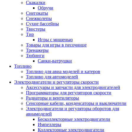
Скакалки
Обручи
Снегокаты
Снежколепы
Сухие бассейны
Твистеры
Тир
Игры с мишенью
Товары для игры в песочнице
Тренажеры
Тюбинги
Санки-ватрушки
Топливо
Топливо для авиа моделей и катеров
Топливо для автомоделей
Электродвигатели и регуляторы скорости
Аксессуары и запчасти для электродвигателей
Программаторы для регуляторов скорости
Радиаторы и вентиляторы
Сенсорные кабели, конденсаторы и выключатели
Электродвигатели и регуляторы оборотов для
авиамоделей
Бесколлекторные электродвигатели
Импеллеры
Коллекторные электродвигатели