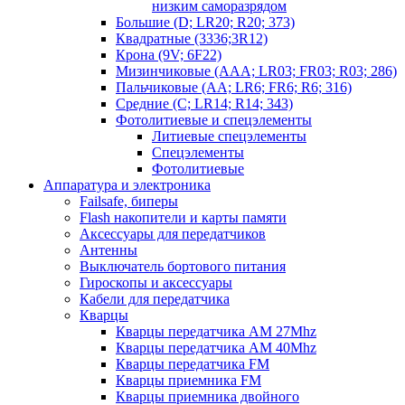
низким саморазрядом
Большие (D; LR20; R20; 373)
Квадратные (3336;3R12)
Крона (9V; 6F22)
Мизинчиковые (AAA; LR03; FR03; R03; 286)
Пальчиковые (AA; LR6; FR6; R6; 316)
Средние (C; LR14; R14; 343)
Фотолитиевые и спецэлементы
Литиевые спецэлементы
Спецэлементы
Фотолитиевые
Аппаратура и электроника
Failsafe, биперы
Flash накопители и карты памяти
Аксессуары для передатчиков
Антенны
Выключатель бортового питания
Гироскопы и аксессуары
Кабели для передатчика
Кварцы
Кварцы передатчика AM 27Mhz
Кварцы передатчика AM 40Mhz
Кварцы передатчика FM
Кварцы приемника FM
Кварцы приемника двойного