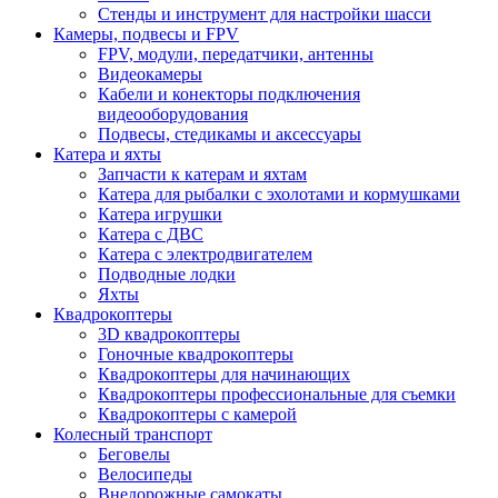
Стенды и инструмент для настройки шасси
Камеры, подвесы и FPV
FPV, модули, передатчики, антенны
Видеокамеры
Кабели и конекторы подключения
видеооборудования
Подвесы, стедикамы и аксессуары
Катера и яхты
Запчасти к катерам и яхтам
Катера для рыбалки с эхолотами и кормушками
Катера игрушки
Катера с ДВС
Катера с электродвигателем
Подводные лодки
Яхты
Квадрокоптеры
3D квадрокоптеры
Гоночные квадрокоптеры
Квадрокоптеры для начинающих
Квадрокоптеры профессиональные для съемки
Квадрокоптеры с камерой
Колесный транспорт
Беговелы
Велосипеды
Внедорожные самокаты