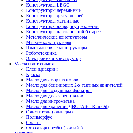
Конструкторы LEGO
Конструкторы деревянные
Конструкторы для малышей
Конструкторы магнитные
Конструкторы на радиоуправлении
Конструкторы на солнечной батарее
Металлические конструкторы
Мягкие конструкторы
Пластмассовые конструкторы
Робототехника
Электронный конструктор
Масла и автохимия
Клеи (циакрин)
Краска
Масло для амортизаторов
Масло для бензиновых 2-х тактных двигателей
Масло для воздушных фильтров
Масло для дифференциалов
Масло для нитрометана
Масло для хранения ДВС (After Run Oil)
Очистители (клинеры)
Полиморфус
Смазка
Фиксаторы резбы (локтайт)