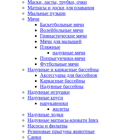
Маски, ласты, трубки, очки
Матрасы и доски для плавания
Мыльные пузыри
Мячи
Баскетбольные мячи
Волейбольные мячи
Гимнастические мячи
Мячи для малышей
Пляжные
надувные мячи
Попрыгунчики-мячи
Футбольные мячи
Надувные и каркасные бассейны
Аксессуары для бассейнов
Каркасные бассейны
Надувные бассейны
Надувные игрушки
Надувные круги
нарукавники
жилеты
Надувные лодки
Надувные матрасы-кровати Intex
Насосы и фильтры
Резиновые прыгуны животные
Санки