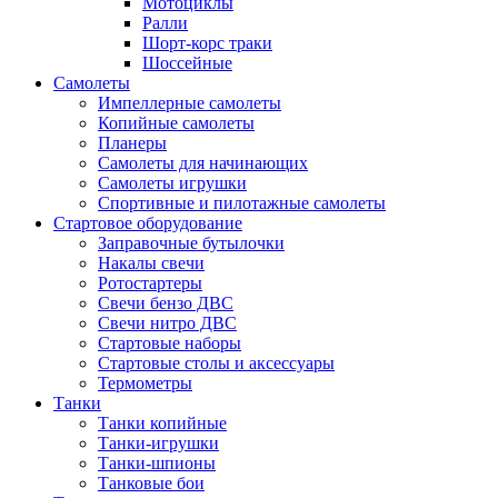
Мотоциклы
Ралли
Шорт-корс траки
Шоссейные
Самолеты
Импеллерные самолеты
Копийные самолеты
Планеры
Самолеты для начинающих
Самолеты игрушки
Спортивные и пилотажные самолеты
Стартовое оборудование
Заправочные бутылочки
Накалы свечи
Ротостартеры
Свечи бензо ДВС
Свечи нитро ДВС
Стартовые наборы
Стартовые столы и аксессуары
Термометры
Танки
Танки копийные
Танки-игрушки
Танки-шпионы
Танковые бои