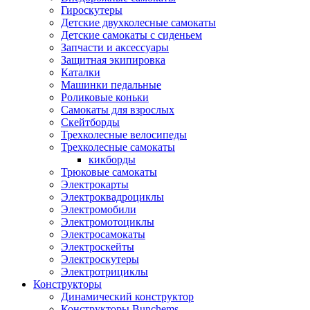
Гироскутеры
Детские двухколесные самокаты
Детские самокаты с сиденьем
Запчасти и аксессуары
Защитная экипировка
Каталки
Машинки педальные
Роликовые коньки
Самокаты для взрослых
Скейтборды
Трехколесные велосипеды
Трехколесные самокаты
кикборды
Трюковые самокаты
Электрокарты
Электроквадроциклы
Электромобили
Электромотоциклы
Электросамокаты
Электроскейты
Электроскутеры
Электротрициклы
Конструкторы
Динамический конструктор
Конструкторы Bunchems