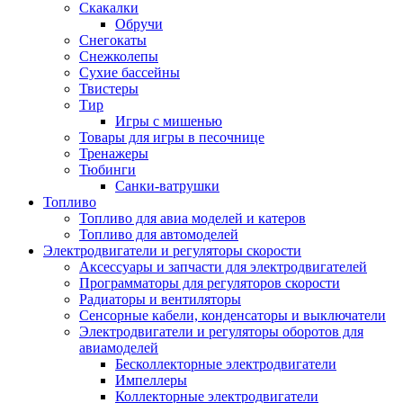
Скакалки
Обручи
Снегокаты
Снежколепы
Сухие бассейны
Твистеры
Тир
Игры с мишенью
Товары для игры в песочнице
Тренажеры
Тюбинги
Санки-ватрушки
Топливо
Топливо для авиа моделей и катеров
Топливо для автомоделей
Электродвигатели и регуляторы скорости
Аксессуары и запчасти для электродвигателей
Программаторы для регуляторов скорости
Радиаторы и вентиляторы
Сенсорные кабели, конденсаторы и выключатели
Электродвигатели и регуляторы оборотов для
авиамоделей
Бесколлекторные электродвигатели
Импеллеры
Коллекторные электродвигатели