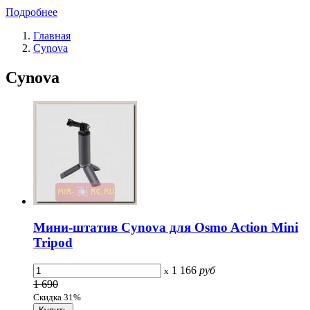
Подробнее
Главная
Cynova
Cynova
Мини-штатив Cynova для Osmo Action Mini
Tripod
1 166
руб
x
1 690
Скидка 31%