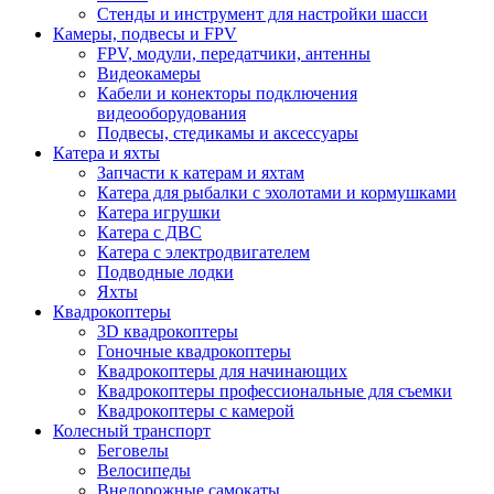
Стенды и инструмент для настройки шасси
Камеры, подвесы и FPV
FPV, модули, передатчики, антенны
Видеокамеры
Кабели и конекторы подключения
видеооборудования
Подвесы, стедикамы и аксессуары
Катера и яхты
Запчасти к катерам и яхтам
Катера для рыбалки с эхолотами и кормушками
Катера игрушки
Катера с ДВС
Катера с электродвигателем
Подводные лодки
Яхты
Квадрокоптеры
3D квадрокоптеры
Гоночные квадрокоптеры
Квадрокоптеры для начинающих
Квадрокоптеры профессиональные для съемки
Квадрокоптеры с камерой
Колесный транспорт
Беговелы
Велосипеды
Внедорожные самокаты