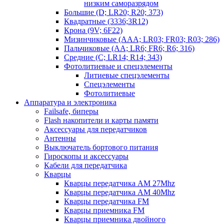
низким саморазрядом
Большие (D; LR20; R20; 373)
Квадратные (3336;3R12)
Крона (9V; 6F22)
Мизинчиковые (AAA; LR03; FR03; R03; 286)
Пальчиковые (AA; LR6; FR6; R6; 316)
Средние (C; LR14; R14; 343)
Фотолитиевые и спецэлементы
Литиевые спецэлементы
Спецэлементы
Фотолитиевые
Аппаратура и электроника
Failsafe, биперы
Flash накопители и карты памяти
Аксессуары для передатчиков
Антенны
Выключатель бортового питания
Гироскопы и аксессуары
Кабели для передатчика
Кварцы
Кварцы передатчика AM 27Mhz
Кварцы передатчика AM 40Mhz
Кварцы передатчика FM
Кварцы приемника FM
Кварцы приемника двойного