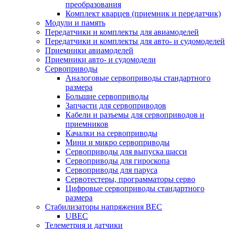
преобразования
Комплект кварцев (приемник и передатчик)
Модули и память
Передатчики и комплекты для авиамоделей
Передатчики и комплекты для авто- и судомоделей
Приемники авиамоделей
Приемники авто- и судомодели
Сервоприводы
Аналоговые сервоприводы стандартного
размера
Большие сервоприводы
Запчасти для сервоприводов
Кабели и разъемы для сервоприводов и
приемников
Качалки на сервоприводы
Мини и микро сервоприводы
Сервоприводы для выпуска шасси
Сервоприводы для гироскопа
Сервоприводы для паруса
Сервотестеры, программаторы серво
Цифровые сервоприводы стандартного
размера
Стабилизаторы напряжения BEC
UBEC
Телеметрия и датчики