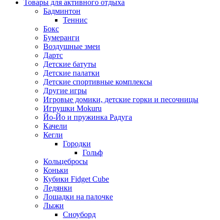
Товары для активного отдыха
Бадминтон
Теннис
Бокс
Бумеранги
Воздушные змеи
Дартс
Детские батуты
Детские палатки
Детские спортивные комплексы
Другие игры
Игровые домики, детские горки и песочницы
Игрушки Mokuru
Йо-Йо и пружинка Радуга
Качели
Кегли
Городки
Гольф
Кольцебросы
Коньки
Кубики Fidget Cube
Ледянки
Лошадки на палочке
Лыжи
Сноуборд