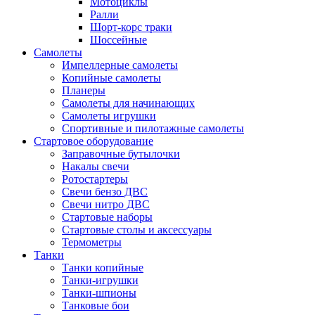
Мотоциклы
Ралли
Шорт-корс траки
Шоссейные
Самолеты
Импеллерные самолеты
Копийные самолеты
Планеры
Самолеты для начинающих
Самолеты игрушки
Спортивные и пилотажные самолеты
Стартовое оборудование
Заправочные бутылочки
Накалы свечи
Ротостартеры
Свечи бензо ДВС
Свечи нитро ДВС
Стартовые наборы
Стартовые столы и аксессуары
Термометры
Танки
Танки копийные
Танки-игрушки
Танки-шпионы
Танковые бои