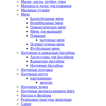
Маски, ласты, трубки, очки
Матрасы и доски для плавания
Мыльные пузыри
Мячи
Баскетбольные мячи
Волейбольные мячи
Гимнастические мячи
Мячи для малышей
Пляжные
надувные мячи
Попрыгунчики-мячи
Футбольные мячи
Надувные и каркасные бассейны
Аксессуары для бассейнов
Каркасные бассейны
Надувные бассейны
Надувные игрушки
Надувные круги
нарукавники
жилеты
Надувные лодки
Надувные матрасы-кровати Intex
Насосы и фильтры
Резиновые прыгуны животные
Санки