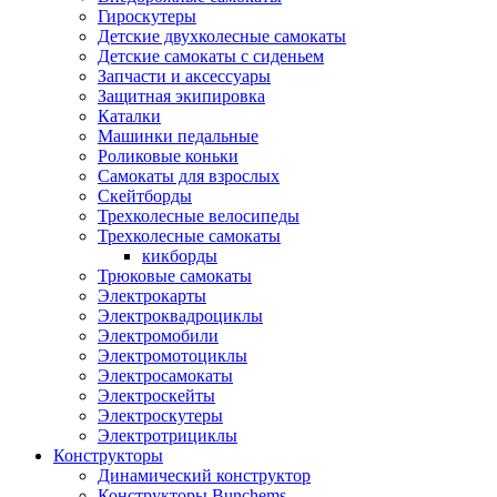
Гироскутеры
Детские двухколесные самокаты
Детские самокаты с сиденьем
Запчасти и аксессуары
Защитная экипировка
Каталки
Машинки педальные
Роликовые коньки
Самокаты для взрослых
Скейтборды
Трехколесные велосипеды
Трехколесные самокаты
кикборды
Трюковые самокаты
Электрокарты
Электроквадроциклы
Электромобили
Электромотоциклы
Электросамокаты
Электроскейты
Электроскутеры
Электротрициклы
Конструкторы
Динамический конструктор
Конструкторы Bunchems