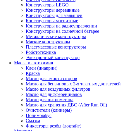
Конструкторы LEGO
Конструкторы деревянные
Конструкторы для малышей
Конструкторы магнитные
Конструкторы на радиоуправлении
Конструкторы на солнечной батарее
Металлические конструкторы
Мягкие конструкторы
Пластмассовые конструкторы
Робототехника
Электронный конструктор
Масла и автохимия
Клеи (циакрин)
Краска
Масло для амортизаторов
Масло для бензиновых 2-х тактных двигателей
Масло для воздушных фильтров
Масло для дифференциалов
Масло для нитрометана
Масло для хранения ДВС (After Run Oil)
Очистители (клинеры)
Полиморфус
Смазка
Фиксаторы резбы (локтайт)