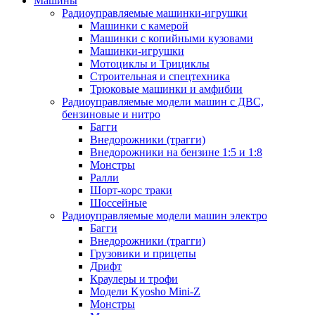
Машины
Радиоуправляемые машинки-игрушки
Машинки с камерой
Машинки с копийными кузовами
Машинки-игрушки
Мотоциклы и Трициклы
Строительная и спецтехника
Трюковые машинки и амфибии
Радиоуправляемые модели машин с ДВС,
бензиновые и нитро
Багги
Внедорожники (трагги)
Внедорожники на бензине 1:5 и 1:8
Монстры
Ралли
Шорт-корс траки
Шоссейные
Радиоуправляемые модели машин электро
Багги
Внедорожники (трагги)
Грузовики и прицепы
Дрифт
Краулеры и трофи
Модели Kyosho Mini-Z
Монстры