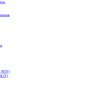
ера
мников
ра
ы RTF)
 KIT)