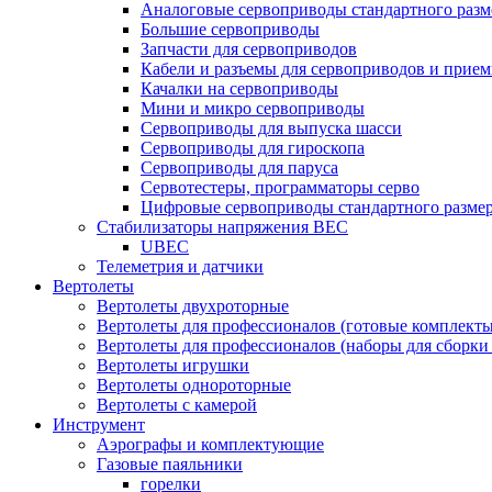
Аналоговые сервоприводы стандартного разм
Большие сервоприводы
Запчасти для сервоприводов
Кабели и разъемы для сервоприводов и прие
Качалки на сервоприводы
Мини и микро сервоприводы
Сервоприводы для выпуска шасси
Сервоприводы для гироскопа
Сервоприводы для паруса
Сервотестеры, программаторы серво
Цифровые сервоприводы стандартного разме
Стабилизаторы напряжения BEC
UBEC
Телеметрия и датчики
Вертолеты
Вертолеты двухроторные
Вертолеты для профессионалов (готовые комплект
Вертолеты для профессионалов (наборы для сборки
Вертолеты игрушки
Вертолеты однороторные
Вертолеты с камерой
Инструмент
Аэрографы и комплектующие
Газовые паяльники
горелки