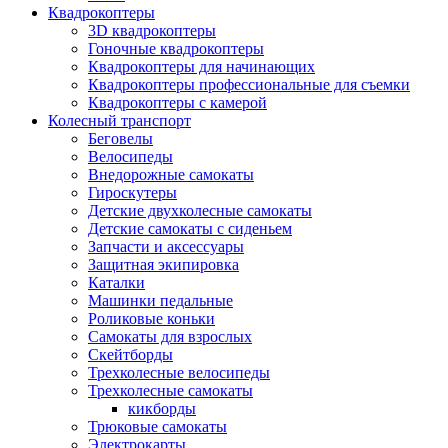
Квадрокоптеры
3D квадрокоптеры
Гоночные квадрокоптеры
Квадрокоптеры для начинающих
Квадрокоптеры профессиональные для съемки
Квадрокоптеры с камерой
Колесный транспорт
Беговелы
Велосипеды
Внедорожные самокаты
Гироскутеры
Детские двухколесные самокаты
Детские самокаты с сиденьем
Запчасти и аксессуары
Защитная экипировка
Каталки
Машинки педальные
Роликовые коньки
Самокаты для взрослых
Скейтборды
Трехколесные велосипеды
Трехколесные самокаты
кикборды
Трюковые самокаты
Электрокарты