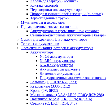
Кабель для зарядки (косичка)
Контакт силовой
Переходники для аккумуляторов
Провода в силиконовой изоляции (силовые)
Термоусадочные трубки
Мультиметры и аксессуары
Промышленные элементы питания
Аккумуляторы в промышленной упаковке
Свинцово-кислотные аккумуляторные батаре
Сумки для хранения LiPo аккумуляторов
Тестеры аккумуляторов
Элементы питания, батареи и аккумуляторы
Аккумуляторы
Ni-Cd аккумуляторы
Ni-MH аккумуляторы
Ni-Zn аккумуляторы
Аккумуляторы дисковые
Литиевые аккумуляторы
Предзаряженные аккумуляторы с низки
Большие (D; LR20; R20; 373)
Квадратные (3336;3R12)
Крона (9V; 6F22)
Мизинчиковые (AAA; LR03; FR03; R03; 286)
Пальчиковые (AA; LR6; FR6; R6; 316)
Средние (C; LR14; R14; 343)