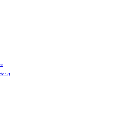
ов
bank)