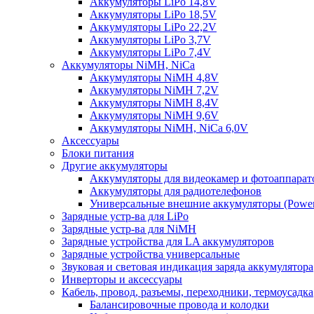
Аккумуляторы LiPo 14,8V
Аккумуляторы LiPo 18,5V
Аккумуляторы LiPo 22,2V
Аккумуляторы LiPo 3,7V
Аккумуляторы LiPo 7,4V
Аккумуляторы NiMH, NiCa
Аккумуляторы NiMH 4,8V
Аккумуляторы NiMH 7,2V
Аккумуляторы NiMH 8,4V
Аккумуляторы NiMH 9,6V
Аккумуляторы NiMH, NiCa 6,0V
Аксессуары
Блоки питания
Другие аккумуляторы
Аккумуляторы для видеокамер и фотоаппарат
Аккумуляторы для радиотелефонов
Универсальные внешние аккумуляторы (Power
Зарядные устр-ва для LiPo
Зарядные устр-ва для NiMH
Зарядные устройства для LA аккумуляторов
Зарядные устройства универсальные
Звуковая и световая индикация заряда аккумулятора
Инверторы и аксессуары
Кабель, провод, разъемы, переходники, термоусадка
Балансировочные провода и колодки