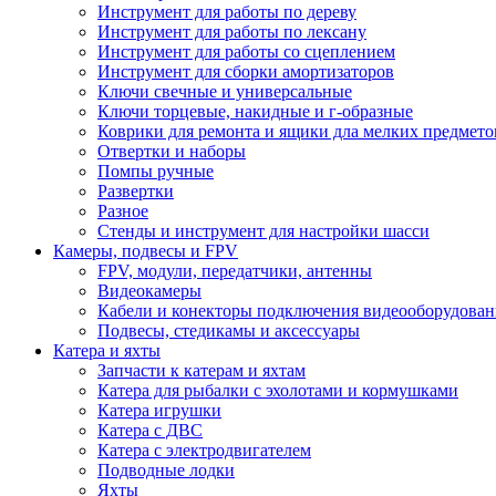
Инструмент для работы по дереву
Инструмент для работы по лексану
Инструмент для работы со сцеплением
Инструмент для сборки амортизаторов
Ключи свечные и универсальные
Ключи торцевые, накидные и г-образные
Коврики для ремонта и ящики дла мелких предмето
Отвертки и наборы
Помпы ручные
Развертки
Разное
Стенды и инструмент для настройки шасси
Камеры, подвесы и FPV
FPV, модули, передатчики, антенны
Видеокамеры
Кабели и конекторы подключения видеооборудован
Подвесы, стедикамы и аксессуары
Катера и яхты
Запчасти к катерам и яхтам
Катера для рыбалки с эхолотами и кормушками
Катера игрушки
Катера с ДВС
Катера с электродвигателем
Подводные лодки
Яхты