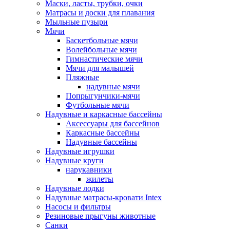
Маски, ласты, трубки, очки
Матрасы и доски для плавания
Мыльные пузыри
Мячи
Баскетбольные мячи
Волейбольные мячи
Гимнастические мячи
Мячи для малышей
Пляжные
надувные мячи
Попрыгунчики-мячи
Футбольные мячи
Надувные и каркасные бассейны
Аксессуары для бассейнов
Каркасные бассейны
Надувные бассейны
Надувные игрушки
Надувные круги
нарукавники
жилеты
Надувные лодки
Надувные матрасы-кровати Intex
Насосы и фильтры
Резиновые прыгуны животные
Санки