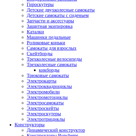
Гироскутеры
Детские двухколесные самокаты
Детские самокаты с сиденьем
Запчасти и аксессуары
Защитная экипировка
Каталки
Машинки педальные
Роликовые коньки
Самокаты для взрослых
Скейтборды
Трехколесные велосипеды
Трехколесные самокаты
кикборды
Трюковые самокаты
Электрокарты
Электроквадроциклы
Электромобили
Электромотоциклы
Электросамокаты
Электроскейты
Электроскутеры
Электротрициклы
Конструкторы
Динамический конструктор
Конструкторы Bunchems