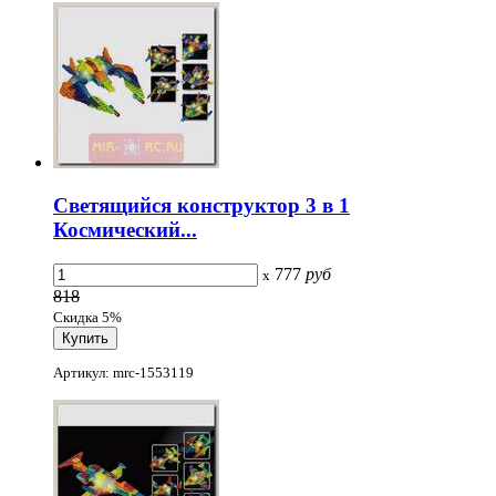
Светящийся конструктор 3 в 1
Космический...
777
руб
x
818
Скидка 5%
Артикул: mrc-1553119