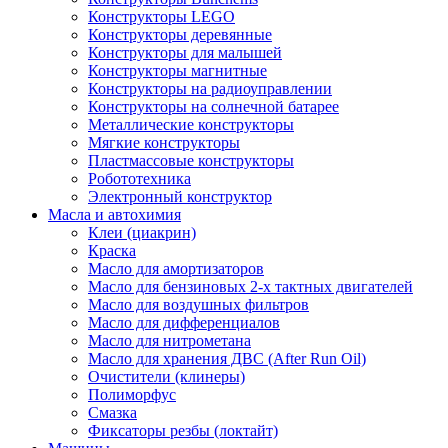
Конструкторы LEGO
Конструкторы деревянные
Конструкторы для малышей
Конструкторы магнитные
Конструкторы на радиоуправлении
Конструкторы на солнечной батарее
Металлические конструкторы
Мягкие конструкторы
Пластмассовые конструкторы
Робототехника
Электронный конструктор
Масла и автохимия
Клеи (циакрин)
Краска
Масло для амортизаторов
Масло для бензиновых 2-х тактных двигателей
Масло для воздушных фильтров
Масло для дифференциалов
Масло для нитрометана
Масло для хранения ДВС (After Run Oil)
Очистители (клинеры)
Полиморфус
Смазка
Фиксаторы резбы (локтайт)