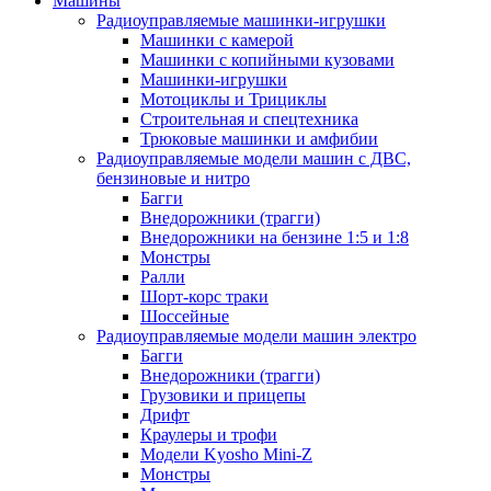
Машины
Радиоуправляемые машинки-игрушки
Машинки с камерой
Машинки с копийными кузовами
Машинки-игрушки
Мотоциклы и Трициклы
Строительная и спецтехника
Трюковые машинки и амфибии
Радиоуправляемые модели машин с ДВС,
бензиновые и нитро
Багги
Внедорожники (трагги)
Внедорожники на бензине 1:5 и 1:8
Монстры
Ралли
Шорт-корс траки
Шоссейные
Радиоуправляемые модели машин электро
Багги
Внедорожники (трагги)
Грузовики и прицепы
Дрифт
Краулеры и трофи
Модели Kyosho Mini-Z
Монстры