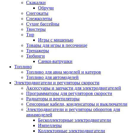
Скакалки
Обручи
Снегокаты
Снежколепы
Сухие бассейны
Твистеры
Тир
Игры с мишенью
Товары для игры в песочнице
Тренажеры
Тюбинги
Санки-ватрушки
Топливо
Топливо для авиа моделей и катеров
Топливо для автомоделей
Электродвигатели и регуляторы скорости
Аксессуары и запчасти для электродвигателей
Программаторы для регуляторов скорости
Радиаторы и вентиляторы
Сенсорные кабели, конденсаторы и выключатели
Электродвигатели и регуляторы оборотов для
авиамоделей
Бесколлекторные электродвигатели
Импеллеры
Коллекторные электродвигатели