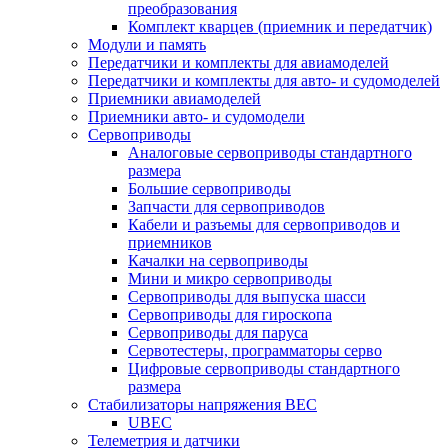
преобразования
Комплект кварцев (приемник и передатчик)
Модули и память
Передатчики и комплекты для авиамоделей
Передатчики и комплекты для авто- и судомоделей
Приемники авиамоделей
Приемники авто- и судомодели
Сервоприводы
Аналоговые сервоприводы стандартного
размера
Большие сервоприводы
Запчасти для сервоприводов
Кабели и разъемы для сервоприводов и
приемников
Качалки на сервоприводы
Мини и микро сервоприводы
Сервоприводы для выпуска шасси
Сервоприводы для гироскопа
Сервоприводы для паруса
Сервотестеры, программаторы серво
Цифровые сервоприводы стандартного
размера
Стабилизаторы напряжения BEC
UBEC
Телеметрия и датчики