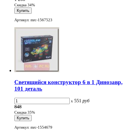
Скидка 34%
Артикул: mrc-1567523
Светящийся конструктор 6 в 1 Динозавр,
101 деталь
551
руб
x
848
Скидка 35%
Артикул: mrc-1554679