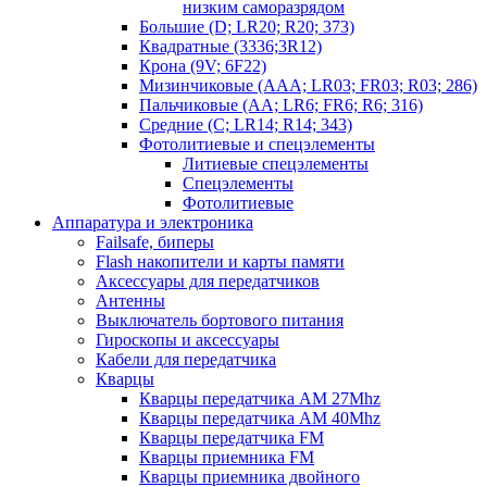
низким саморазрядом
Большие (D; LR20; R20; 373)
Квадратные (3336;3R12)
Крона (9V; 6F22)
Мизинчиковые (AAA; LR03; FR03; R03; 286)
Пальчиковые (AA; LR6; FR6; R6; 316)
Средние (C; LR14; R14; 343)
Фотолитиевые и спецэлементы
Литиевые спецэлементы
Спецэлементы
Фотолитиевые
Аппаратура и электроника
Failsafe, биперы
Flash накопители и карты памяти
Аксессуары для передатчиков
Антенны
Выключатель бортового питания
Гироскопы и аксессуары
Кабели для передатчика
Кварцы
Кварцы передатчика AM 27Mhz
Кварцы передатчика AM 40Mhz
Кварцы передатчика FM
Кварцы приемника FM
Кварцы приемника двойного