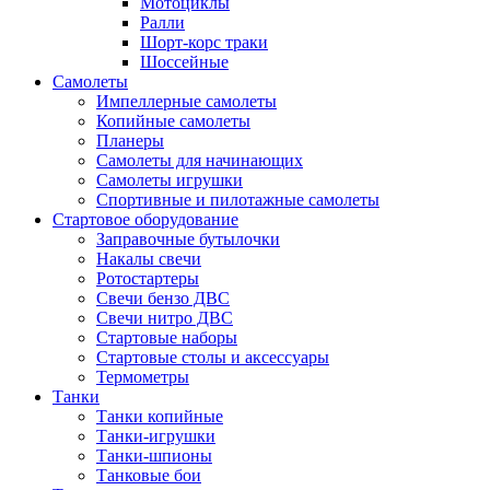
Мотоциклы
Ралли
Шорт-корс траки
Шоссейные
Самолеты
Импеллерные самолеты
Копийные самолеты
Планеры
Самолеты для начинающих
Самолеты игрушки
Спортивные и пилотажные самолеты
Стартовое оборудование
Заправочные бутылочки
Накалы свечи
Ротостартеры
Свечи бензо ДВС
Свечи нитро ДВС
Стартовые наборы
Стартовые столы и аксессуары
Термометры
Танки
Танки копийные
Танки-игрушки
Танки-шпионы
Танковые бои