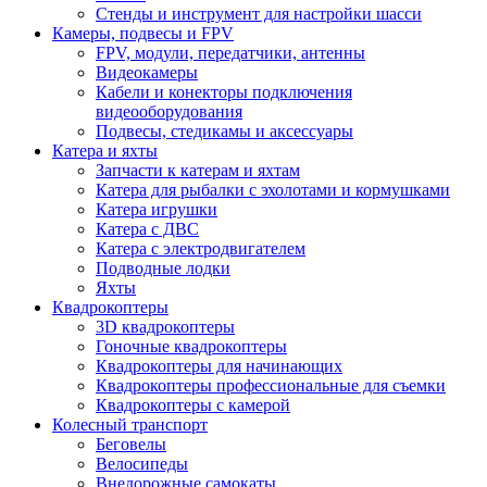
Стенды и инструмент для настройки шасси
Камеры, подвесы и FPV
FPV, модули, передатчики, антенны
Видеокамеры
Кабели и конекторы подключения
видеооборудования
Подвесы, стедикамы и аксессуары
Катера и яхты
Запчасти к катерам и яхтам
Катера для рыбалки с эхолотами и кормушками
Катера игрушки
Катера с ДВС
Катера с электродвигателем
Подводные лодки
Яхты
Квадрокоптеры
3D квадрокоптеры
Гоночные квадрокоптеры
Квадрокоптеры для начинающих
Квадрокоптеры профессиональные для съемки
Квадрокоптеры с камерой
Колесный транспорт
Беговелы
Велосипеды
Внедорожные самокаты