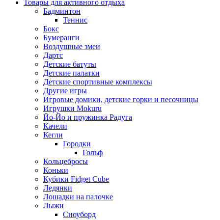
Товары для активного отдыха
Бадминтон
Теннис
Бокс
Бумеранги
Воздушные змеи
Дартс
Детские батуты
Детские палатки
Детские спортивные комплексы
Другие игры
Игровые домики, детские горки и песочницы
Игрушки Mokuru
Йо-Йо и пружинка Радуга
Качели
Кегли
Городки
Гольф
Кольцебросы
Коньки
Кубики Fidget Cube
Ледянки
Лошадки на палочке
Лыжи
Сноуборд