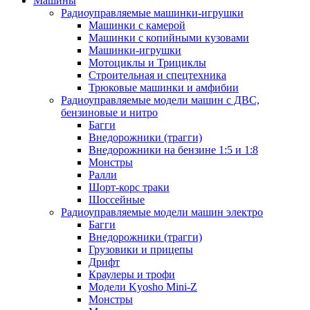
Машины
Радиоуправляемые машинки-игрушки
Машинки с камерой
Машинки с копийными кузовами
Машинки-игрушки
Мотоциклы и Трициклы
Строительная и спецтехника
Трюковые машинки и амфибии
Радиоуправляемые модели машин с ДВС,
бензиновые и нитро
Багги
Внедорожники (трагги)
Внедорожники на бензине 1:5 и 1:8
Монстры
Ралли
Шорт-корс траки
Шоссейные
Радиоуправляемые модели машин электро
Багги
Внедорожники (трагги)
Грузовики и прицепы
Дрифт
Краулеры и трофи
Модели Kyosho Mini-Z
Монстры