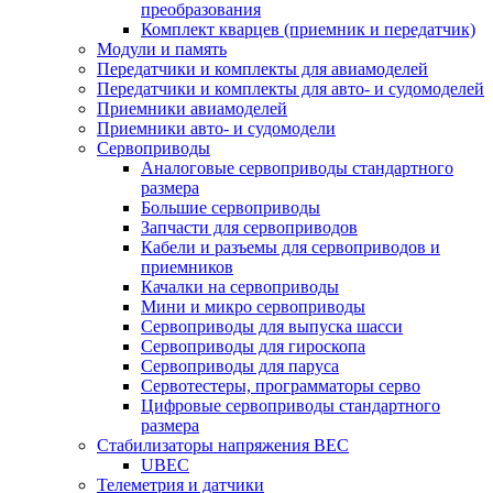
преобразования
Комплект кварцев (приемник и передатчик)
Модули и память
Передатчики и комплекты для авиамоделей
Передатчики и комплекты для авто- и судомоделей
Приемники авиамоделей
Приемники авто- и судомодели
Сервоприводы
Аналоговые сервоприводы стандартного
размера
Большие сервоприводы
Запчасти для сервоприводов
Кабели и разъемы для сервоприводов и
приемников
Качалки на сервоприводы
Мини и микро сервоприводы
Сервоприводы для выпуска шасси
Сервоприводы для гироскопа
Сервоприводы для паруса
Сервотестеры, программаторы серво
Цифровые сервоприводы стандартного
размера
Стабилизаторы напряжения BEC
UBEC
Телеметрия и датчики