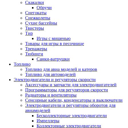
Скакалки
Обручи
Снегокаты
Снежколепы
Сухие бассейны
Твистеры
Тир
Игры с мишенью
Товары для игры в песочнице
Тренажеры
Тюбинги
Санки-ватрушки
Топливо
Топливо для авиа моделей и катеров
Топливо для автомоделей
Электродвигатели и регуляторы скорости
Аксессуары и запчасти для электродвигателей
Программаторы для регуляторов скорости
Радиаторы и вентиляторы
Сенсорные кабели, конденсаторы и выключатели
Электродвигатели и регуляторы оборотов для
авиамоделей
Бесколлекторные электродвигатели
Импеллеры
Коллекторные электродвигатели