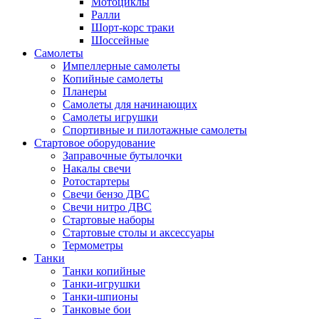
Мотоциклы
Ралли
Шорт-корс траки
Шоссейные
Самолеты
Импеллерные самолеты
Копийные самолеты
Планеры
Самолеты для начинающих
Самолеты игрушки
Спортивные и пилотажные самолеты
Стартовое оборудование
Заправочные бутылочки
Накалы свечи
Ротостартеры
Свечи бензо ДВС
Свечи нитро ДВС
Стартовые наборы
Стартовые столы и аксессуары
Термометры
Танки
Танки копийные
Танки-игрушки
Танки-шпионы
Танковые бои