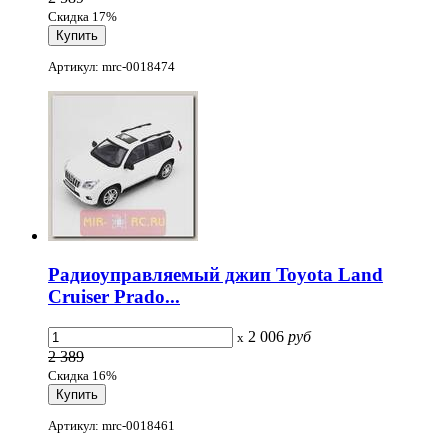
Скидка 17%
Артикул: mrc-0018474
Радиоуправляемый джип Toyota Land
Cruiser Prado...
2 006
руб
x
2 389
Скидка 16%
Артикул: mrc-0018461