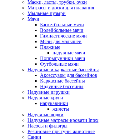
Маски, ласты, трубки, очки
Матрасы и доски для плавания
Мыльные пузыри
Мячи
Баскетбольные мячи
Волейбольные мячи
Гимнастические мячи
Мячи для малышей
Пляжные
надувные мячи
Попрыгунчики-мячи
Футбольные мячи
Надувные и каркасные бассейны
Аксессуары для бассейнов
Каркасные бассейны
Надувные бассейны
Надувные игрушки
Надувные круги
нарукавники
жилеты
Надувные лодки
Надувные матрасы-кровати Intex
Насосы и фильтры
Резиновые прыгуны животные
Санки