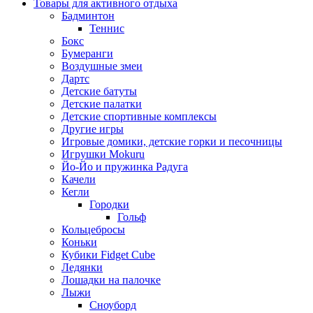
Товары для активного отдыха
Бадминтон
Теннис
Бокс
Бумеранги
Воздушные змеи
Дартс
Детские батуты
Детские палатки
Детские спортивные комплексы
Другие игры
Игровые домики, детские горки и песочницы
Игрушки Mokuru
Йо-Йо и пружинка Радуга
Качели
Кегли
Городки
Гольф
Кольцебросы
Коньки
Кубики Fidget Cube
Ледянки
Лошадки на палочке
Лыжи
Сноуборд