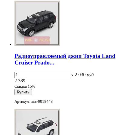
Радиоуправляемый джип Toyota Land
Cruiser Prado...
2 030
руб
x
2 389
Скидка 15%
Артикул: mrc-0018448