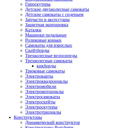
Гироскутеры
Детские двухколесные самокаты
Детские самокаты с сиденьем
Запчасти и аксессуары
Защитная экипировка
Каталки
Машинки педальные
Роликовые коньки
Самокаты для взрослых
Скейтборды
Трехколесные велосипеды
Трехколесные самокаты
кикборды
Трюковые самокаты
Электрокарты
Электроквадроциклы
Электромобили
Электромотоциклы
Электросамокаты
Электроскейты
Электроскутеры
Электротрициклы
Конструкторы
Динамический конструктор
Конструкторы Bunchems