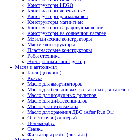
Конструкторы LEGO
Конструкторы деревянные
Конструкторы для малышей
Конструкторы магнитные
Конструкторы на радиоуправлении
Конструкторы на солнечной батарее
Металлические конструкторы
Мягкие конструкторы
Пластмассовые конструкторы
Робототехника
Электронный конструктор
Масла и автохимия
Клеи (циакрин)
Краска
Масло для амортизаторов
Масло для бензиновых 2-х тактных двигателей
Масло для воздушных фильтров
Масло для дифференциалов
Масло для нитрометана
Масло для хранения ДВС (After Run Oil)
Очистители (клинеры)
Полиморфус
Смазка
Фиксаторы резбы (локтайт)