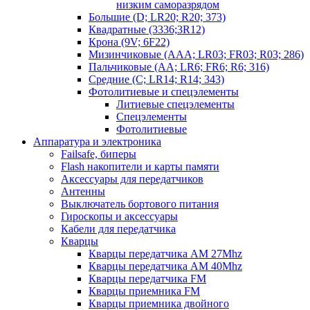
низким саморазрядом
Большие (D; LR20; R20; 373)
Квадратные (3336;3R12)
Крона (9V; 6F22)
Мизинчиковые (AAA; LR03; FR03; R03; 286)
Пальчиковые (AA; LR6; FR6; R6; 316)
Средние (C; LR14; R14; 343)
Фотолитиевые и спецэлементы
Литиевые спецэлементы
Спецэлементы
Фотолитиевые
Аппаратура и электроника
Failsafe, биперы
Flash накопители и карты памяти
Аксессуары для передатчиков
Антенны
Выключатель бортового питания
Гироскопы и аксессуары
Кабели для передатчика
Кварцы
Кварцы передатчика AM 27Mhz
Кварцы передатчика AM 40Mhz
Кварцы передатчика FM
Кварцы приемника FM
Кварцы приемника двойного