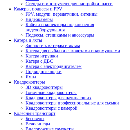
Стенды и инструмент для настройки шасси
Камеры, подвесы и FPV
FPV, модули, передатчики, антенны
Видеокамеры
Кабели и конекторы подключения
видеооборудования
Подвесы, стедикамы и аксессуары
Катера и яхты
Запчасти к катерам и яхтам
Катера для рыбалки с эхолотами и кормушками
Катера игрушки
Катера с ДВС
Катера с электродвигателем
Подводные лодки
Яхты
Квадрокоптеры
3D квадрокоптеры
Гоночные квадрокоптеры
Квадрокоптеры для начинающих
Квадрокоптеры профессиональные для съемки
Квадрокоптеры с камерой
Колесный транспорт
Беговелы
Велосипеды
Внедорожные самокаты