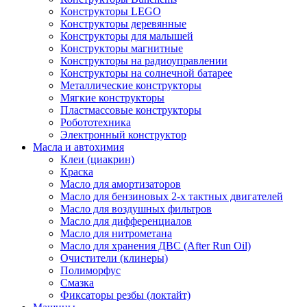
Конструкторы LEGO
Конструкторы деревянные
Конструкторы для малышей
Конструкторы магнитные
Конструкторы на радиоуправлении
Конструкторы на солнечной батарее
Металлические конструкторы
Мягкие конструкторы
Пластмассовые конструкторы
Робототехника
Электронный конструктор
Масла и автохимия
Клеи (циакрин)
Краска
Масло для амортизаторов
Масло для бензиновых 2-х тактных двигателей
Масло для воздушных фильтров
Масло для дифференциалов
Масло для нитрометана
Масло для хранения ДВС (After Run Oil)
Очистители (клинеры)
Полиморфус
Смазка
Фиксаторы резбы (локтайт)