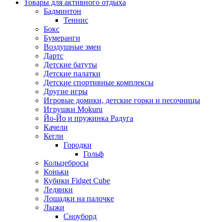
Товары для активного отдыха
Бадминтон
Теннис
Бокс
Бумеранги
Воздушные змеи
Дартс
Детские батуты
Детские палатки
Детские спортивные комплексы
Другие игры
Игровые домики, детские горки и песочницы
Игрушки Mokuru
Йо-Йо и пружинка Радуга
Качели
Кегли
Городки
Гольф
Кольцебросы
Коньки
Кубики Fidget Cube
Ледянки
Лошадки на палочке
Лыжи
Сноуборд