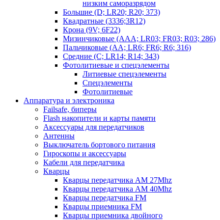
низким саморазрядом
Большие (D; LR20; R20; 373)
Квадратные (3336;3R12)
Крона (9V; 6F22)
Мизинчиковые (AAA; LR03; FR03; R03; 286)
Пальчиковые (AA; LR6; FR6; R6; 316)
Средние (C; LR14; R14; 343)
Фотолитиевые и спецэлементы
Литиевые спецэлементы
Спецэлементы
Фотолитиевые
Аппаратура и электроника
Failsafe, биперы
Flash накопители и карты памяти
Аксессуары для передатчиков
Антенны
Выключатель бортового питания
Гироскопы и аксессуары
Кабели для передатчика
Кварцы
Кварцы передатчика AM 27Mhz
Кварцы передатчика AM 40Mhz
Кварцы передатчика FM
Кварцы приемника FM
Кварцы приемника двойного