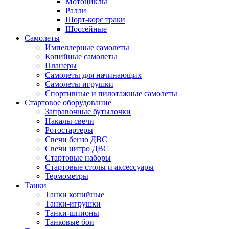
Мотоциклы
Ралли
Шорт-корс траки
Шоссейные
Самолеты
Импеллерные самолеты
Копийные самолеты
Планеры
Самолеты для начинающих
Самолеты игрушки
Спортивные и пилотажные самолеты
Стартовое оборудование
Заправочные бутылочки
Накалы свечи
Ротостартеры
Свечи бензо ДВС
Свечи нитро ДВС
Стартовые наборы
Стартовые столы и аксессуары
Термометры
Танки
Танки копийные
Танки-игрушки
Танки-шпионы
Танковые бои