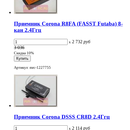
Приемник Corona R8FA (FASST Futaba) 8-
кан 2.4Ггц
2 732
руб
x
3 036
Скидка 10%
Артикул: mrc-1227755
Приемник Corona DSSS CR8D 2.4Ггц
2 114
руб
x