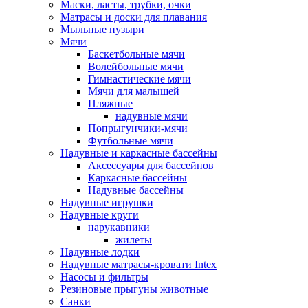
Маски, ласты, трубки, очки
Матрасы и доски для плавания
Мыльные пузыри
Мячи
Баскетбольные мячи
Волейбольные мячи
Гимнастические мячи
Мячи для малышей
Пляжные
надувные мячи
Попрыгунчики-мячи
Футбольные мячи
Надувные и каркасные бассейны
Аксессуары для бассейнов
Каркасные бассейны
Надувные бассейны
Надувные игрушки
Надувные круги
нарукавники
жилеты
Надувные лодки
Надувные матрасы-кровати Intex
Насосы и фильтры
Резиновые прыгуны животные
Санки