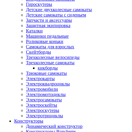
Гироскутеры
Детские двухколесные самокаты
Детские самокаты с сиденьем
Запчасти и аксессуары
Защитная экипировка
Каталки
Машинки педальные
Роликовые коньки
Самокаты для взрослых
Скейтборды
Трехколесные велосипеды
Трехколесные самокаты
кикборды
Трюковые самокаты
Электрокарты
Электроквадроциклы
Электромобили
Электромотоциклы
Электросамокаты
Электроскейты
Электроскутеры
Электротрициклы
Конструкторы
Динамический конструктор
Конструкторы Bunchems