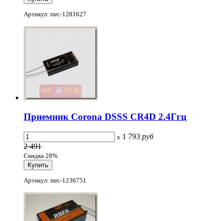
Артикул: mrc-1281627
Приемник Corona DSSS CR4D 2.4Ггц
1 793
руб
x
2 491
Скидка 28%
Артикул: mrc-1236751