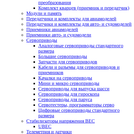
преобразования
Комплект кварцев (приемник и передатчик)
Модули и память
Передатчики и комплекты для авиамоделей
Передатчики и комплекты для авто- и судомоделей
Приемники авиамоделей
Приемники авто- и судомодели
Сервоприводы
Аналоговые сервоприводы стандартного
размера
Большие сервоприводы
Запчасти для сервоприводов
Кабели и разъемы для сервоприводов и
приемников
Качалки на сервоприводы
Мини и микро сервоприводы
Сервоприводы для выпуска шасси
Сервоприводы для гироскопа
Сервоприводы для паруса
Сервотестеры, программаторы серво
Цифровые сервоприводы стандартного
размера
Стабилизаторы напряжения BEC
UBEC
Телеметрия и датчики