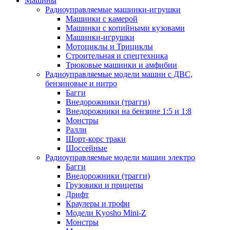
Машины
Радиоуправляемые машинки-игрушки
Машинки с камерой
Машинки с копийными кузовами
Машинки-игрушки
Мотоциклы и Трициклы
Строительная и спецтехника
Трюковые машинки и амфибии
Радиоуправляемые модели машин с ДВС,
бензиновые и нитро
Багги
Внедорожники (трагги)
Внедорожники на бензине 1:5 и 1:8
Монстры
Ралли
Шорт-корс траки
Шоссейные
Радиоуправляемые модели машин электро
Багги
Внедорожники (трагги)
Грузовики и прицепы
Дрифт
Краулеры и трофи
Модели Kyosho Mini-Z
Монстры