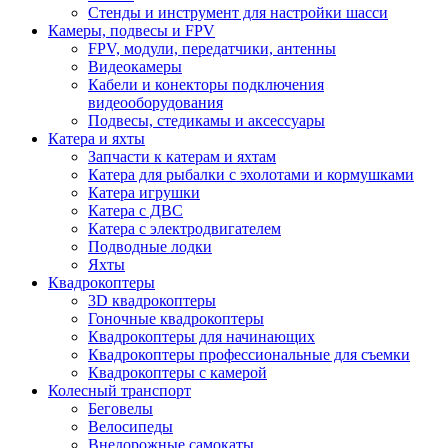
Стенды и инструмент для настройки шасси
Камеры, подвесы и FPV
FPV, модули, передатчики, антенны
Видеокамеры
Кабели и конекторы подключения
видеооборудования
Подвесы, стедикамы и аксессуары
Катера и яхты
Запчасти к катерам и яхтам
Катера для рыбалки с эхолотами и кормушками
Катера игрушки
Катера с ДВС
Катера с электродвигателем
Подводные лодки
Яхты
Квадрокоптеры
3D квадрокоптеры
Гоночные квадрокоптеры
Квадрокоптеры для начинающих
Квадрокоптеры профессиональные для съемки
Квадрокоптеры с камерой
Колесный транспорт
Беговелы
Велосипеды
Внедорожные самокаты