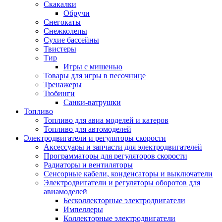
Скакалки
Обручи
Снегокаты
Снежколепы
Сухие бассейны
Твистеры
Тир
Игры с мишенью
Товары для игры в песочнице
Тренажеры
Тюбинги
Санки-ватрушки
Топливо
Топливо для авиа моделей и катеров
Топливо для автомоделей
Электродвигатели и регуляторы скорости
Аксессуары и запчасти для электродвигателей
Программаторы для регуляторов скорости
Радиаторы и вентиляторы
Сенсорные кабели, конденсаторы и выключатели
Электродвигатели и регуляторы оборотов для
авиамоделей
Бесколлекторные электродвигатели
Импеллеры
Коллекторные электродвигатели