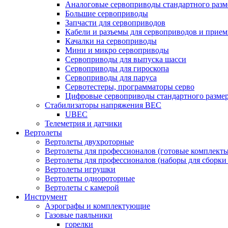
Аналоговые сервоприводы стандартного разм
Большие сервоприводы
Запчасти для сервоприводов
Кабели и разъемы для сервоприводов и прие
Качалки на сервоприводы
Мини и микро сервоприводы
Сервоприводы для выпуска шасси
Сервоприводы для гироскопа
Сервоприводы для паруса
Сервотестеры, программаторы серво
Цифровые сервоприводы стандартного разме
Стабилизаторы напряжения BEC
UBEC
Телеметрия и датчики
Вертолеты
Вертолеты двухроторные
Вертолеты для профессионалов (готовые комплект
Вертолеты для профессионалов (наборы для сборки
Вертолеты игрушки
Вертолеты однороторные
Вертолеты с камерой
Инструмент
Аэрографы и комплектующие
Газовые паяльники
горелки