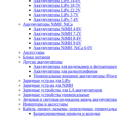
Аккумуляторы LiPo 14,8V
Аккумуляторы LiPo 18,5V
Аккумуляторы LiPo 22,2V
Аккумуляторы LiPo 3,7V
Аккумуляторы LiPo 7,4V
Аккумуляторы NiMH, NiCa
Аккумуляторы NiMH 4,8V
Аккумуляторы NiMH 7,2V
Аккумуляторы NiMH 8,4V
Аккумуляторы NiMH 9,6V
Аккумуляторы NiMH, NiCa 6,0V
Аксессуары
Блоки питания
Другие аккумуляторы
Аккумуляторы для видеокамер и фотоаппарат
Аккумуляторы для радиотелефонов
Универсальные внешние аккумуляторы (Power
Зарядные устр-ва для LiPo
Зарядные устр-ва для NiMH
Зарядные устройства для LA аккумуляторов
Зарядные устройства универсальные
Звуковая и световая индикация заряда аккумулятора
Инверторы и аксессуары
Кабель, провод, разъемы, переходники, термоусадка
Балансировочные провода и колодки