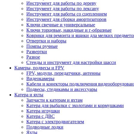
Инструмент для работы по дереву
Инструмент для работы по лексану
Инструмент для работы со сцеплением
Инструмент для сборки амортизаторов
Ключи свечные и универсальные
Ключи торцевые, накидные и г-образные
Коврики для ремонта и ящики дла мелких предмето
Отвертки и наборы
Помпы ручные
Развертки
Разное
Стенды и инструмент для настройки шасси
Камеры, подвесы и FPV
FPV, модули, передатчики, антенны
Видеокамеры
Кабели и конекторы подключения видеооборудован
Подвесы, стедикамы и аксессуары
Катера и яхты
Запчасти к катерам и яхтам
Катера для рыбалки с эхолотами и кормушками
Катера игрушки
Катера с ДВС
Катера с электродвигателем
Подводные лодки
Яхты