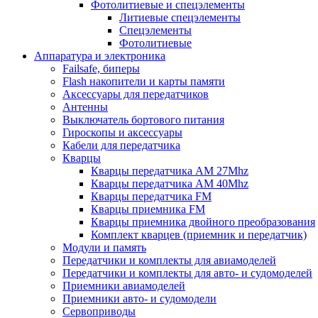
Фотолитиевые и спецэлементы
Литиевые спецэлементы
Спецэлементы
Фотолитиевые
Аппаратура и электроника
Failsafe, биперы
Flash накопители и карты памяти
Аксессуары для передатчиков
Антенны
Выключатель бортового питания
Гироскопы и аксессуары
Кабели для передатчика
Кварцы
Кварцы передатчика AM 27Mhz
Кварцы передатчика AM 40Mhz
Кварцы передатчика FM
Кварцы приемника FM
Кварцы приемника двойного преобразования
Комплект кварцев (приемник и передатчик)
Модули и память
Передатчики и комплекты для авиамоделей
Передатчики и комплекты для авто- и судомоделей
Приемники авиамоделей
Приемники авто- и судомодели
Сервоприводы