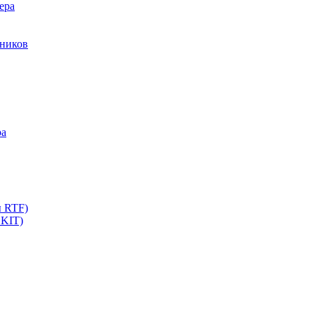
ера
мников
ра
ы RTF)
 KIT)