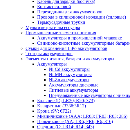
Кабель для зарядки (косичка)
Контакт силовой
Переходники для аккумуляторов
Провода в силиконовой изоляции (силовые)
Термоусадочные трубки
Мультиметры и аксессуары
Промышленные элементы питания
Аккумуляторы в промышленной упаковке
Свинцово-кислотные аккумуляторные батаре
Сумки для хранения LiPo аккумуляторов
Тестеры аккумуляторов
Элементы питания, батареи и аккумуляторы
Аккумуляторы
Ni-Cd аккумуляторы
Ni-MH аккумуляторы
Ni-Zn аккумуляторы
Аккумуляторы дисковые
Литиевые аккумуляторы
Предзаряженные аккумуляторы с низки
Большие (D; LR20; R20; 373)
Квадратные (3336;3R12)
Крона (9V; 6F22)
Мизинчиковые (AAA; LR03; FR03; R03; 286)
Пальчиковые (AA; LR6; FR6; R6; 316)
Средние (C; LR14; R14; 343)