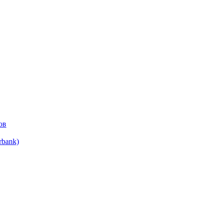
ов
bank)