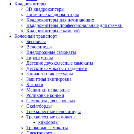
Квадрокоптеры
3D квадрокоптеры
Гоночные квадрокоптеры
Квадрокоптеры для начинающих
Квадрокоптеры профессиональные для съемки
Квадрокоптеры с камерой
Колесный транспорт
Беговелы
Велосипеды
Внедорожные самокаты
Гироскутеры
Детские двухколесные самокаты
Детские самокаты с сиденьем
Запчасти и аксессуары
Защитная экипировка
Каталки
Машинки педальные
Роликовые коньки
Самокаты для взрослых
Скейтборды
Трехколесные велосипеды
Трехколесные самокаты
кикборды
Трюковые самокаты
Электрокарты