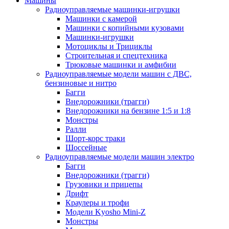
Машины
Радиоуправляемые машинки-игрушки
Машинки с камерой
Машинки с копийными кузовами
Машинки-игрушки
Мотоциклы и Трициклы
Строительная и спецтехника
Трюковые машинки и амфибии
Радиоуправляемые модели машин с ДВС,
бензиновые и нитро
Багги
Внедорожники (трагги)
Внедорожники на бензине 1:5 и 1:8
Монстры
Ралли
Шорт-корс траки
Шоссейные
Радиоуправляемые модели машин электро
Багги
Внедорожники (трагги)
Грузовики и прицепы
Дрифт
Краулеры и трофи
Модели Kyosho Mini-Z
Монстры