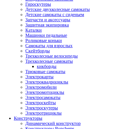
Гироскутеры
Детские двухколесные самокаты
Детские самокаты с сиденьем
Запчасти и аксессуары
Защитная экипировка
Каталки
Машинки педальные
Роликовые коньки
Самокаты для взрослых
Скейтборды
Трехколесные велосипеды
Трехколесные самокаты
кикборды
Трюковые самокаты
Электрокарты
Электроквадроциклы
Электромобили
Электромотоциклы
Электросамокаты
Электроскейты
Электроскутеры
Электротрициклы
Конструкторы
Динамический конструктор
Конструкторы Bunchems