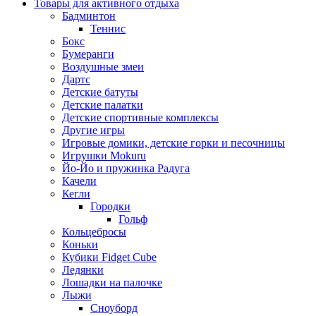
Товары для активного отдыха
Бадминтон
Теннис
Бокс
Бумеранги
Воздушные змеи
Дартс
Детские батуты
Детские палатки
Детские спортивные комплексы
Другие игры
Игровые домики, детские горки и песочницы
Игрушки Mokuru
Йо-Йо и пружинка Радуга
Качели
Кегли
Городки
Гольф
Кольцебросы
Коньки
Кубики Fidget Cube
Ледянки
Лошадки на палочке
Лыжи
Сноуборд