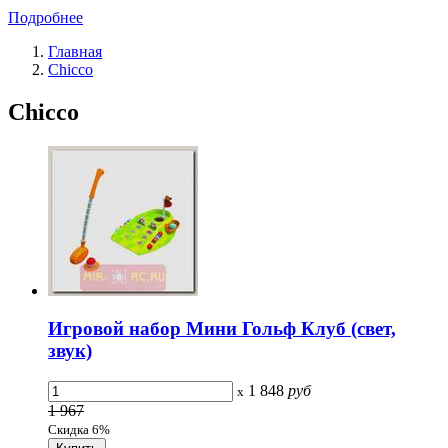
Подробнее
Главная
Chicco
Chicco
Игровой набор Мини Гольф Клуб (свет,
звук)
1 848
руб
x
1 967
Скидка 6%