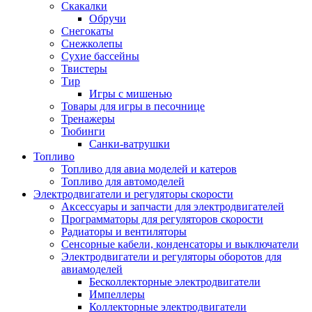
Скакалки
Обручи
Снегокаты
Снежколепы
Сухие бассейны
Твистеры
Тир
Игры с мишенью
Товары для игры в песочнице
Тренажеры
Тюбинги
Санки-ватрушки
Топливо
Топливо для авиа моделей и катеров
Топливо для автомоделей
Электродвигатели и регуляторы скорости
Аксессуары и запчасти для электродвигателей
Программаторы для регуляторов скорости
Радиаторы и вентиляторы
Сенсорные кабели, конденсаторы и выключатели
Электродвигатели и регуляторы оборотов для
авиамоделей
Бесколлекторные электродвигатели
Импеллеры
Коллекторные электродвигатели