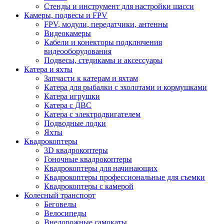
Стенды и инструмент для настройки шасси
Камеры, подвесы и FPV
FPV, модули, передатчики, антенны
Видеокамеры
Кабели и конекторы подключения
видеооборудования
Подвесы, стедикамы и аксессуары
Катера и яхты
Запчасти к катерам и яхтам
Катера для рыбалки с эхолотами и кормушками
Катера игрушки
Катера с ДВС
Катера с электродвигателем
Подводные лодки
Яхты
Квадрокоптеры
3D квадрокоптеры
Гоночные квадрокоптеры
Квадрокоптеры для начинающих
Квадрокоптеры профессиональные для съемки
Квадрокоптеры с камерой
Колесный транспорт
Беговелы
Велосипеды
Внедорожные самокаты