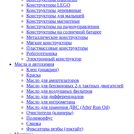
Конструкторы LEGO
Конструкторы деревянные
Конструкторы для малышей
Конструкторы магнитные
Конструкторы на радиоуправлении
Конструкторы на солнечной батарее
Металлические конструкторы
Мягкие конструкторы
Пластмассовые конструкторы
Робототехника
Электронный конструктор
Масла и автохимия
Клеи (циакрин)
Краска
Масло для амортизаторов
Масло для бензиновых 2-х тактных двигателей
Масло для воздушных фильтров
Масло для дифференциалов
Масло для нитрометана
Масло для хранения ДВС (After Run Oil)
Очистители (клинеры)
Полиморфус
Смазка
Фиксаторы резбы (локтайт)