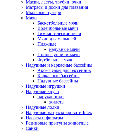
Маски, ласты, трубки, очки
Матрасы и доски для плавания
Мыльные пузыри
Мячи
Баскетбольные мячи
Волейбольные мячи
Гимнастические мячи
Мячи для малышей
Пляжные
надувные мячи
Попрыгунчики-мячи
Футбольные мячи
Надувные и каркасные бассейны
Аксессуары для бассейнов
Каркасные бассейны
Надувные бассейны
Надувные игрушки
Надувные круги
нарукавники
жилеты
Надувные лодки
Надувные матрасы-кровати Intex
Насосы и фильтры
Резиновые прыгуны животные
Санки