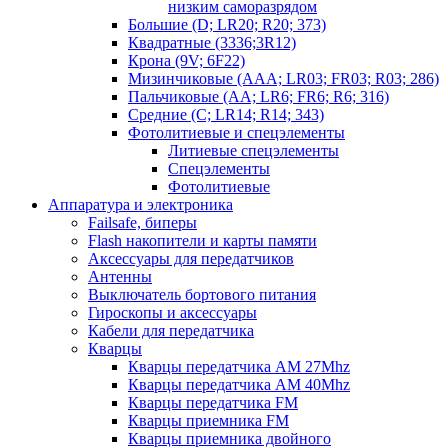
низким саморазрядом
Большие (D; LR20; R20; 373)
Квадратные (3336;3R12)
Крона (9V; 6F22)
Мизинчиковые (AAA; LR03; FR03; R03; 286)
Пальчиковые (AA; LR6; FR6; R6; 316)
Средние (C; LR14; R14; 343)
Фотолитиевые и спецэлементы
Литиевые спецэлементы
Спецэлементы
Фотолитиевые
Аппаратура и электроника
Failsafe, биперы
Flash накопители и карты памяти
Аксессуары для передатчиков
Антенны
Выключатель бортового питания
Гироскопы и аксессуары
Кабели для передатчика
Кварцы
Кварцы передатчика AM 27Mhz
Кварцы передатчика AM 40Mhz
Кварцы передатчика FM
Кварцы приемника FM
Кварцы приемника двойного