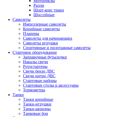
Мотоциклы
Ралли
Шорт-корс траки
Шоссейные
Самолеты
Импеллерные самолеты
Копийные самолеты
Планеры
Самолеты для начинающих
Самолеты игрушки
Спортивные и пилотажные самолеты
Стартовое оборудование
Заправочные бутылочки
Накалы свечи
Ротостартеры
Свечи бензо ДВС
Свечи нитро ДВС
Стартовые наборы
Стартовые столы и аксессуары
Термометры
Танки
Танки копийные
Танки-игрушки
Танки-шпионы
Танковые бои