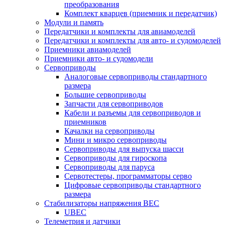
преобразования
Комплект кварцев (приемник и передатчик)
Модули и память
Передатчики и комплекты для авиамоделей
Передатчики и комплекты для авто- и судомоделей
Приемники авиамоделей
Приемники авто- и судомодели
Сервоприводы
Аналоговые сервоприводы стандартного
размера
Большие сервоприводы
Запчасти для сервоприводов
Кабели и разъемы для сервоприводов и
приемников
Качалки на сервоприводы
Мини и микро сервоприводы
Сервоприводы для выпуска шасси
Сервоприводы для гироскопа
Сервоприводы для паруса
Сервотестеры, программаторы серво
Цифровые сервоприводы стандартного
размера
Стабилизаторы напряжения BEC
UBEC
Телеметрия и датчики