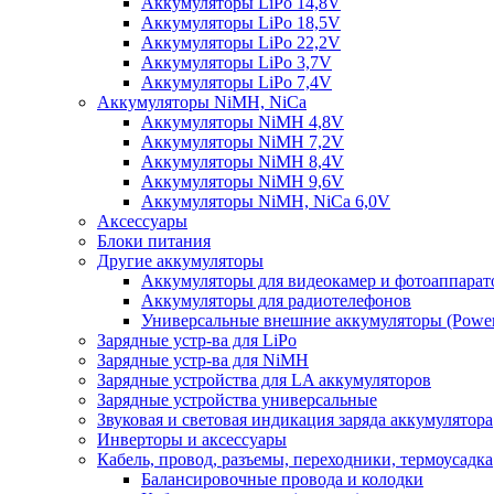
Аккумуляторы LiPo 14,8V
Аккумуляторы LiPo 18,5V
Аккумуляторы LiPo 22,2V
Аккумуляторы LiPo 3,7V
Аккумуляторы LiPo 7,4V
Аккумуляторы NiMH, NiCa
Аккумуляторы NiMH 4,8V
Аккумуляторы NiMH 7,2V
Аккумуляторы NiMH 8,4V
Аккумуляторы NiMH 9,6V
Аккумуляторы NiMH, NiCa 6,0V
Аксессуары
Блоки питания
Другие аккумуляторы
Аккумуляторы для видеокамер и фотоаппарат
Аккумуляторы для радиотелефонов
Универсальные внешние аккумуляторы (Power
Зарядные устр-ва для LiPo
Зарядные устр-ва для NiMH
Зарядные устройства для LA аккумуляторов
Зарядные устройства универсальные
Звуковая и световая индикация заряда аккумулятора
Инверторы и аксессуары
Кабель, провод, разъемы, переходники, термоусадка
Балансировочные провода и колодки