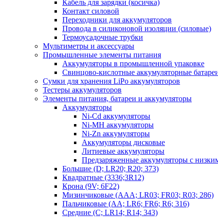
Кабель для зарядки (косичка)
Контакт силовой
Переходники для аккумуляторов
Провода в силиконовой изоляции (силовые)
Термоусадочные трубки
Мультиметры и аксессуары
Промышленные элементы питания
Аккумуляторы в промышленной упаковке
Свинцово-кислотные аккумуляторные батаре
Сумки для хранения LiPo аккумуляторов
Тестеры аккумуляторов
Элементы питания, батареи и аккумуляторы
Аккумуляторы
Ni-Cd аккумуляторы
Ni-MH аккумуляторы
Ni-Zn аккумуляторы
Аккумуляторы дисковые
Литиевые аккумуляторы
Предзаряженные аккумуляторы с низки
Большие (D; LR20; R20; 373)
Квадратные (3336;3R12)
Крона (9V; 6F22)
Мизинчиковые (AAA; LR03; FR03; R03; 286)
Пальчиковые (AA; LR6; FR6; R6; 316)
Средние (C; LR14; R14; 343)