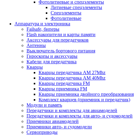
Фотолитиевые и спецэлементы
Литиевые спецэлементы
Спецэлементы
Фотолитиевые
Аппаратура и электроника
Failsafe, биперы
Flash накопители и карты памяти
Аксессуары для передатчиков
Антенны
Выключатель бортового питания
Гироскопы и аксессуары
Кабели для передатчика
Кварцы
Кварцы передатчика AM 27Mhz
Кварцы передатчика AM 40Mhz
Кварцы передатчика FM
Кварцы приемника FM
Кварцы приемника двойного преобразования
Комплект кварцев (приемник и передатчик)
Модули и память
Передатчики и комплекты для авиамоделей
Передатчики и комплекты для авто- и судомоделей
Приемники авиамоделей
Приемники авто- и судомодели
Сервоприводы