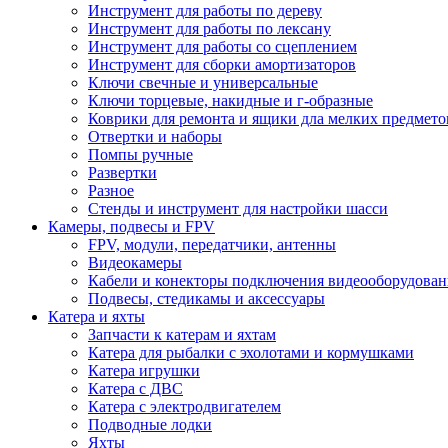
Инструмент для работы по дереву
Инструмент для работы по лексану
Инструмент для работы со сцеплением
Инструмент для сборки амортизаторов
Ключи свечные и универсальные
Ключи торцевые, накидные и г-образные
Коврики для ремонта и ящики дла мелких предмето
Отвертки и наборы
Помпы ручные
Развертки
Разное
Стенды и инструмент для настройки шасси
Камеры, подвесы и FPV
FPV, модули, передатчики, антенны
Видеокамеры
Кабели и конекторы подключения видеооборудован
Подвесы, стедикамы и аксессуары
Катера и яхты
Запчасти к катерам и яхтам
Катера для рыбалки с эхолотами и кормушками
Катера игрушки
Катера с ДВС
Катера с электродвигателем
Подводные лодки
Яхты