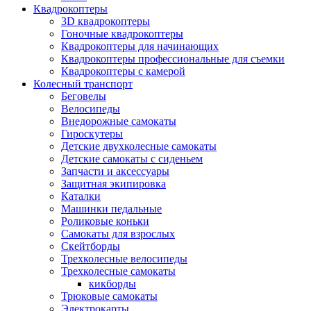
Квадрокоптеры
3D квадрокоптеры
Гоночные квадрокоптеры
Квадрокоптеры для начинающих
Квадрокоптеры профессиональные для съемки
Квадрокоптеры с камерой
Колесный транспорт
Беговелы
Велосипеды
Внедорожные самокаты
Гироскутеры
Детские двухколесные самокаты
Детские самокаты с сиденьем
Запчасти и аксессуары
Защитная экипировка
Каталки
Машинки педальные
Роликовые коньки
Самокаты для взрослых
Скейтборды
Трехколесные велосипеды
Трехколесные самокаты
кикборды
Трюковые самокаты
Электрокарты