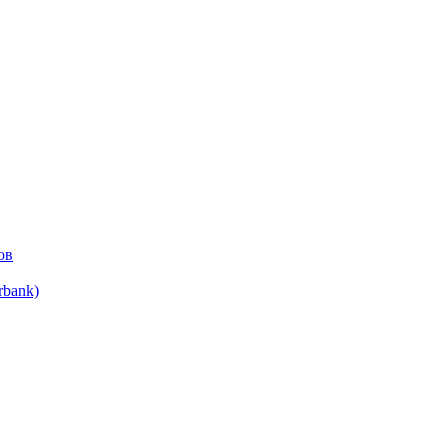
ов
bank)