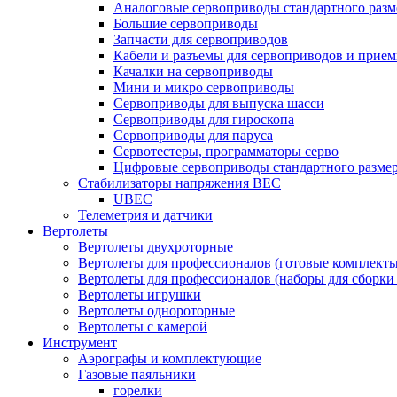
Аналоговые сервоприводы стандартного разм
Большие сервоприводы
Запчасти для сервоприводов
Кабели и разъемы для сервоприводов и прие
Качалки на сервоприводы
Мини и микро сервоприводы
Сервоприводы для выпуска шасси
Сервоприводы для гироскопа
Сервоприводы для паруса
Сервотестеры, программаторы серво
Цифровые сервоприводы стандартного разме
Стабилизаторы напряжения BEC
UBEC
Телеметрия и датчики
Вертолеты
Вертолеты двухроторные
Вертолеты для профессионалов (готовые комплект
Вертолеты для профессионалов (наборы для сборки
Вертолеты игрушки
Вертолеты однороторные
Вертолеты с камерой
Инструмент
Аэрографы и комплектующие
Газовые паяльники
горелки