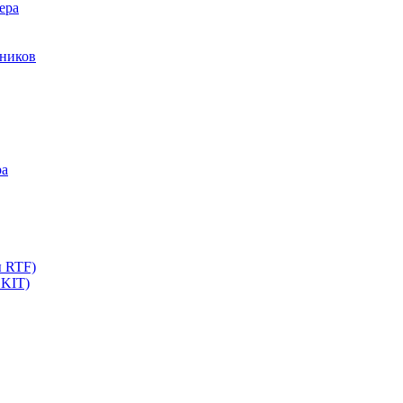
ера
мников
ра
ы RTF)
 KIT)