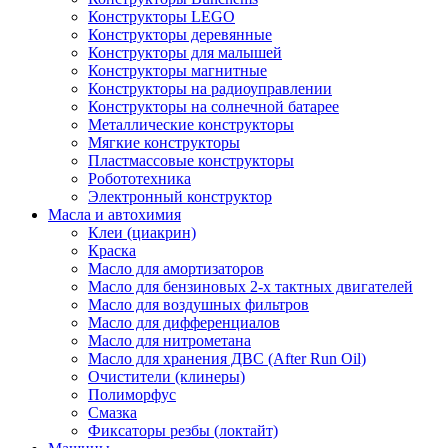
Конструкторы LEGO
Конструкторы деревянные
Конструкторы для малышей
Конструкторы магнитные
Конструкторы на радиоуправлении
Конструкторы на солнечной батарее
Металлические конструкторы
Мягкие конструкторы
Пластмассовые конструкторы
Робототехника
Электронный конструктор
Масла и автохимия
Клеи (циакрин)
Краска
Масло для амортизаторов
Масло для бензиновых 2-х тактных двигателей
Масло для воздушных фильтров
Масло для дифференциалов
Масло для нитрометана
Масло для хранения ДВС (After Run Oil)
Очистители (клинеры)
Полиморфус
Смазка
Фиксаторы резбы (локтайт)