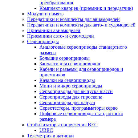
преобразования
Комплект кварцев (приемник и передатчик)
Модули и память
Передатчики и комплекты для авиамоделей
Передатчики и комплекты для авто- и судомоделей
Приемники авиамоделей
Приемники авто- и судомодели
Сервоприводы
Аналоговые сервоприводы стандартного
размера
Большие сервоприводы
Запчасти для сервоприводов
Кабели и разъемы для сервоприводов и
приемников
Качалки на сервоприводы
Мини и микро сервоприводы
Сервоприводы для выпуска шасси
Сервоприводы для гироскопа
Сервоприводы для паруса
Сервотестеры, программаторы серво
Цифровые сервоприводы стандартного
размера
Стабилизаторы напряжения BEC
UBEC
Телеметрия и датчики