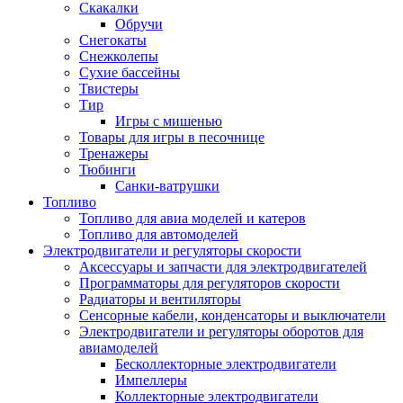
Скакалки
Обручи
Снегокаты
Снежколепы
Сухие бассейны
Твистеры
Тир
Игры с мишенью
Товары для игры в песочнице
Тренажеры
Тюбинги
Санки-ватрушки
Топливо
Топливо для авиа моделей и катеров
Топливо для автомоделей
Электродвигатели и регуляторы скорости
Аксессуары и запчасти для электродвигателей
Программаторы для регуляторов скорости
Радиаторы и вентиляторы
Сенсорные кабели, конденсаторы и выключатели
Электродвигатели и регуляторы оборотов для
авиамоделей
Бесколлекторные электродвигатели
Импеллеры
Коллекторные электродвигатели