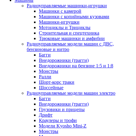
Машины
Радиоуправляемые машинки-игрушки
Машинки с камерой
Машинки с копийными кузовами
Машинки-игрушки
Мотоциклы и Трициклы
Строительная и спецтехника
Трюковые машинки и амфибии
Радиоуправляемые модели машин с ДВС,
бензиновые и нитро
Багги
Внедорожники (трагги)
Внедорожники на бензине 1:5 и 1:8
Монстры
Ралли
Шорт-корс траки
Шоссейные
Радиоуправляемые модели машин электро
Багги
Внедорожники (трагги)
Грузовики и прицепы
Дрифт
Краулеры и трофи
Модели Kyosho Mini-Z
Монстры