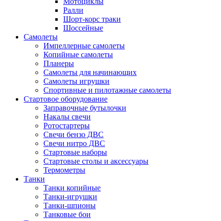
Мотоциклы
Ралли
Шорт-корс траки
Шоссейные
Самолеты
Импеллерные самолеты
Копийные самолеты
Планеры
Самолеты для начинающих
Самолеты игрушки
Спортивные и пилотажные самолеты
Стартовое оборудование
Заправочные бутылочки
Накалы свечи
Ротостартеры
Свечи бензо ДВС
Свечи нитро ДВС
Стартовые наборы
Стартовые столы и аксессуары
Термометры
Танки
Танки копийные
Танки-игрушки
Танки-шпионы
Танковые бои