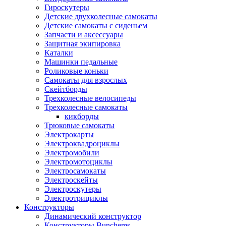
Гироскутеры
Детские двухколесные самокаты
Детские самокаты с сиденьем
Запчасти и аксессуары
Защитная экипировка
Каталки
Машинки педальные
Роликовые коньки
Самокаты для взрослых
Скейтборды
Трехколесные велосипеды
Трехколесные самокаты
кикборды
Трюковые самокаты
Электрокарты
Электроквадроциклы
Электромобили
Электромотоциклы
Электросамокаты
Электроскейты
Электроскутеры
Электротрициклы
Конструкторы
Динамический конструктор
Конструкторы Bunchems