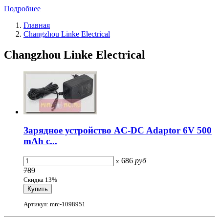
Подробнее
Главная
Changzhou Linke Electrical
Changzhou Linke Electrical
Зарядное устройство AC-DC Adaptor 6V 500
mAh с...
686
руб
x
789
Скидка 13%
Артикул: mrc-1098951