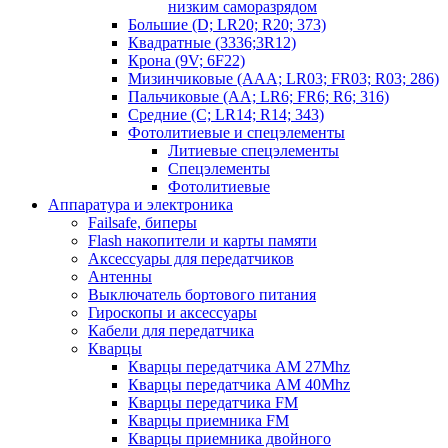
низким саморазрядом
Большие (D; LR20; R20; 373)
Квадратные (3336;3R12)
Крона (9V; 6F22)
Мизинчиковые (AAA; LR03; FR03; R03; 286)
Пальчиковые (AA; LR6; FR6; R6; 316)
Средние (C; LR14; R14; 343)
Фотолитиевые и спецэлементы
Литиевые спецэлементы
Спецэлементы
Фотолитиевые
Аппаратура и электроника
Failsafe, биперы
Flash накопители и карты памяти
Аксессуары для передатчиков
Антенны
Выключатель бортового питания
Гироскопы и аксессуары
Кабели для передатчика
Кварцы
Кварцы передатчика AM 27Mhz
Кварцы передатчика AM 40Mhz
Кварцы передатчика FM
Кварцы приемника FM
Кварцы приемника двойного