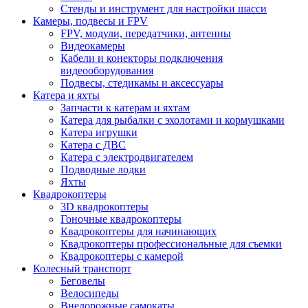
Стенды и инструмент для настройки шасси
Камеры, подвесы и FPV
FPV, модули, передатчики, антенны
Видеокамеры
Кабели и конекторы подключения
видеооборудования
Подвесы, стедикамы и аксессуары
Катера и яхты
Запчасти к катерам и яхтам
Катера для рыбалки с эхолотами и кормушками
Катера игрушки
Катера с ДВС
Катера с электродвигателем
Подводные лодки
Яхты
Квадрокоптеры
3D квадрокоптеры
Гоночные квадрокоптеры
Квадрокоптеры для начинающих
Квадрокоптеры профессиональные для съемки
Квадрокоптеры с камерой
Колесный транспорт
Беговелы
Велосипеды
Внедорожные самокаты