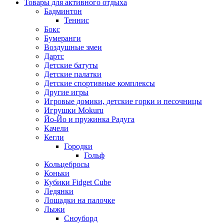
Товары для активного отдыха
Бадминтон
Теннис
Бокс
Бумеранги
Воздушные змеи
Дартс
Детские батуты
Детские палатки
Детские спортивные комплексы
Другие игры
Игровые домики, детские горки и песочницы
Игрушки Mokuru
Йо-Йо и пружинка Радуга
Качели
Кегли
Городки
Гольф
Кольцебросы
Коньки
Кубики Fidget Cube
Ледянки
Лошадки на палочке
Лыжи
Сноуборд