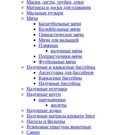
Маски, ласты, трубки, очки
Матрасы и доски для плавания
Мыльные пузыри
Мячи
Баскетбольные мячи
Волейбольные мячи
Гимнастические мячи
Мячи для малышей
Пляжные
надувные мячи
Попрыгунчики-мячи
Футбольные мячи
Надувные и каркасные бассейны
Аксессуары для бассейнов
Каркасные бассейны
Надувные бассейны
Надувные игрушки
Надувные круги
нарукавники
жилеты
Надувные лодки
Надувные матрасы-кровати Intex
Насосы и фильтры
Резиновые прыгуны животные
Санки