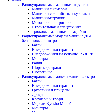
Машины
Радиоуправляемые машинки-игрушки
Машинки с камерой
Машинки с копийными кузовами
Машинки-игрушки
Мотоциклы и Трициклы
Строительная и спецтехника
Трюковые машинки и амфибии
Радиоуправляемые модели машин с ДВС,
бензиновые и нитро
Багги
Внедорожники (трагги)
Внедорожники на бензине 1:5 и 1:8
Монстры
Ралли
Шорт-корс траки
Шоссейные
Радиоуправляемые модели машин электро
Багги
Внедорожники (трагги)
Грузовики и прицепы
Дрифт
Краулеры и трофи
Модели Kyosho Mini-Z
Монстры