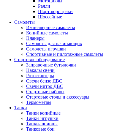
Мотоциклы
Ралли
Шорт-корс траки
Шоссейные
Самолеты
Импеллерные самолеты
Копийные самолеты
Планеры
Самолеты для начинающих
Самолеты игрушки
Спортивные и пилотажные самолеты
Стартовое оборудование
Заправочные бутылочки
Накалы свечи
Ротостартеры
Свечи бензо ДВС
Свечи нитро ДВС
Стартовые наборы
Стартовые столы и аксессуары
Термометры
Танки
Танки копийные
Танки-игрушки
Танки-шпионы
Танковые бои