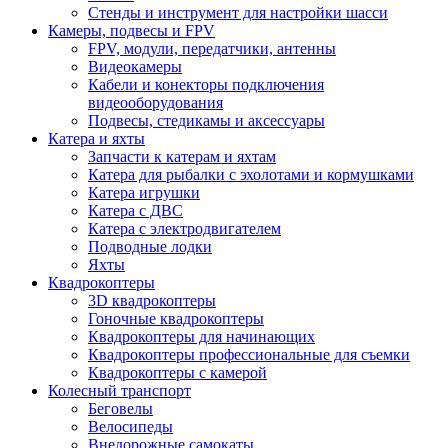
Стенды и инструмент для настройки шасси
Камеры, подвесы и FPV
FPV, модули, передатчики, антенны
Видеокамеры
Кабели и конекторы подключения
видеооборудования
Подвесы, стедикамы и аксессуары
Катера и яхты
Запчасти к катерам и яхтам
Катера для рыбалки с эхолотами и кормушками
Катера игрушки
Катера с ДВС
Катера с электродвигателем
Подводные лодки
Яхты
Квадрокоптеры
3D квадрокоптеры
Гоночные квадрокоптеры
Квадрокоптеры для начинающих
Квадрокоптеры профессиональные для съемки
Квадрокоптеры с камерой
Колесный транспорт
Беговелы
Велосипеды
Внедорожные самокаты