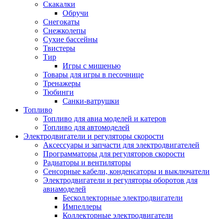
Скакалки
Обручи
Снегокаты
Снежколепы
Сухие бассейны
Твистеры
Тир
Игры с мишенью
Товары для игры в песочнице
Тренажеры
Тюбинги
Санки-ватрушки
Топливо
Топливо для авиа моделей и катеров
Топливо для автомоделей
Электродвигатели и регуляторы скорости
Аксессуары и запчасти для электродвигателей
Программаторы для регуляторов скорости
Радиаторы и вентиляторы
Сенсорные кабели, конденсаторы и выключатели
Электродвигатели и регуляторы оборотов для
авиамоделей
Бесколлекторные электродвигатели
Импеллеры
Коллекторные электродвигатели