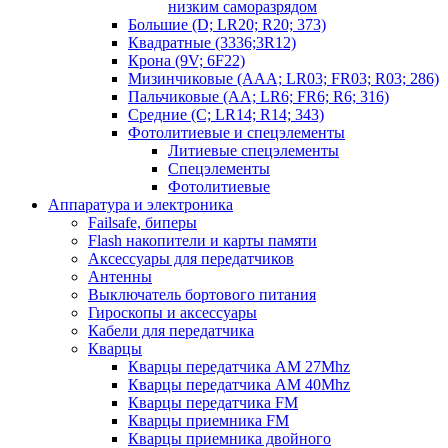
низким саморазрядом
Большие (D; LR20; R20; 373)
Квадратные (3336;3R12)
Крона (9V; 6F22)
Мизинчиковые (AAA; LR03; FR03; R03; 286)
Пальчиковые (AA; LR6; FR6; R6; 316)
Средние (C; LR14; R14; 343)
Фотолитиевые и спецэлементы
Литиевые спецэлементы
Спецэлементы
Фотолитиевые
Аппаратура и электроника
Failsafe, биперы
Flash накопители и карты памяти
Аксессуары для передатчиков
Антенны
Выключатель бортового питания
Гироскопы и аксессуары
Кабели для передатчика
Кварцы
Кварцы передатчика AM 27Mhz
Кварцы передатчика AM 40Mhz
Кварцы передатчика FM
Кварцы приемника FM
Кварцы приемника двойного