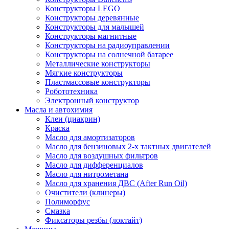
Конструкторы LEGO
Конструкторы деревянные
Конструкторы для малышей
Конструкторы магнитные
Конструкторы на радиоуправлении
Конструкторы на солнечной батарее
Металлические конструкторы
Мягкие конструкторы
Пластмассовые конструкторы
Робототехника
Электронный конструктор
Масла и автохимия
Клеи (циакрин)
Краска
Масло для амортизаторов
Масло для бензиновых 2-х тактных двигателей
Масло для воздушных фильтров
Масло для дифференциалов
Масло для нитрометана
Масло для хранения ДВС (After Run Oil)
Очистители (клинеры)
Полиморфус
Смазка
Фиксаторы резбы (локтайт)