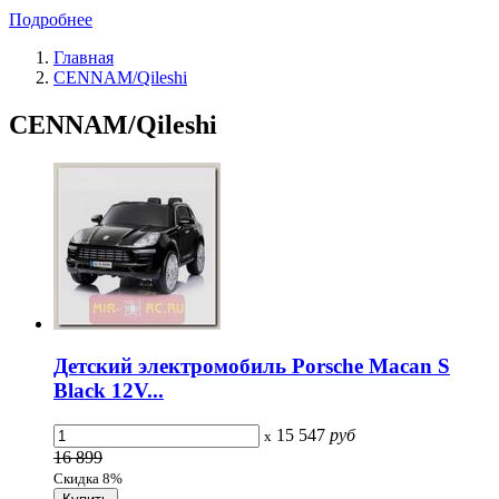
Подробнее
Главная
CENNAM/Qileshi
CENNAM/Qileshi
Детский электромобиль Porsche Macan S
Black 12V...
15 547
руб
x
16 899
Скидка 8%