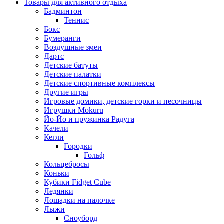
Товары для активного отдыха
Бадминтон
Теннис
Бокс
Бумеранги
Воздушные змеи
Дартс
Детские батуты
Детские палатки
Детские спортивные комплексы
Другие игры
Игровые домики, детские горки и песочницы
Игрушки Mokuru
Йо-Йо и пружинка Радуга
Качели
Кегли
Городки
Гольф
Кольцебросы
Коньки
Кубики Fidget Cube
Ледянки
Лошадки на палочке
Лыжи
Сноуборд