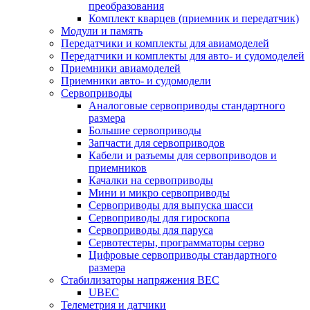
преобразования
Комплект кварцев (приемник и передатчик)
Модули и память
Передатчики и комплекты для авиамоделей
Передатчики и комплекты для авто- и судомоделей
Приемники авиамоделей
Приемники авто- и судомодели
Сервоприводы
Аналоговые сервоприводы стандартного
размера
Большие сервоприводы
Запчасти для сервоприводов
Кабели и разъемы для сервоприводов и
приемников
Качалки на сервоприводы
Мини и микро сервоприводы
Сервоприводы для выпуска шасси
Сервоприводы для гироскопа
Сервоприводы для паруса
Сервотестеры, программаторы серво
Цифровые сервоприводы стандартного
размера
Стабилизаторы напряжения BEC
UBEC
Телеметрия и датчики