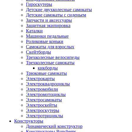
Гироскутеры
Детские двухколесные самокаты
Детские самокаты с сиденьем
Запчасти и аксессуары
Защитная экипировка
Каталки
Машинки педальные
Роликовые коньки
Самокаты для взрослых
Скейтборды
Трехколесные велосипеды
Трехколесные самокаты
кикборды
Трюковые самокаты
Электрокарты
Электроквадроциклы
Электромобили
Электромотоциклы
Электросамокаты
Электроскейты
Электроскутеры
Электротрициклы
Конструкторы
Динамический конструктор
Конструкторы Bunchems