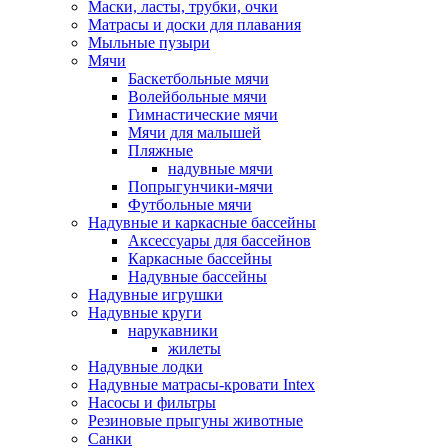
Маски, ласты, трубки, очки
Матрасы и доски для плавания
Мыльные пузыри
Мячи
Баскетбольные мячи
Волейбольные мячи
Гимнастические мячи
Мячи для малышей
Пляжные
надувные мячи
Попрыгунчики-мячи
Футбольные мячи
Надувные и каркасные бассейны
Аксессуары для бассейнов
Каркасные бассейны
Надувные бассейны
Надувные игрушки
Надувные круги
нарукавники
жилеты
Надувные лодки
Надувные матрасы-кровати Intex
Насосы и фильтры
Резиновые прыгуны животные
Санки