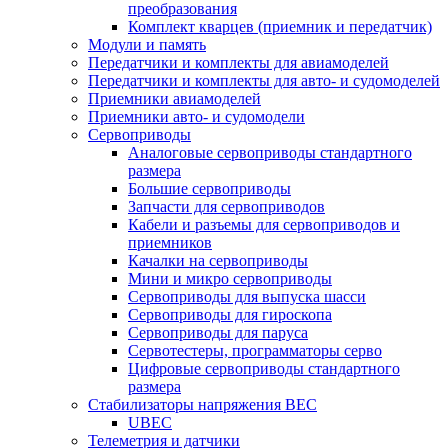
преобразования
Комплект кварцев (приемник и передатчик)
Модули и память
Передатчики и комплекты для авиамоделей
Передатчики и комплекты для авто- и судомоделей
Приемники авиамоделей
Приемники авто- и судомодели
Сервоприводы
Аналоговые сервоприводы стандартного
размера
Большие сервоприводы
Запчасти для сервоприводов
Кабели и разъемы для сервоприводов и
приемников
Качалки на сервоприводы
Мини и микро сервоприводы
Сервоприводы для выпуска шасси
Сервоприводы для гироскопа
Сервоприводы для паруса
Сервотестеры, программаторы серво
Цифровые сервоприводы стандартного
размера
Стабилизаторы напряжения BEC
UBEC
Телеметрия и датчики