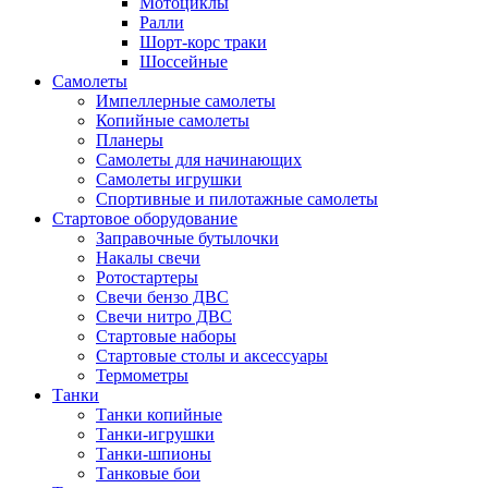
Мотоциклы
Ралли
Шорт-корс траки
Шоссейные
Самолеты
Импеллерные самолеты
Копийные самолеты
Планеры
Самолеты для начинающих
Самолеты игрушки
Спортивные и пилотажные самолеты
Стартовое оборудование
Заправочные бутылочки
Накалы свечи
Ротостартеры
Свечи бензо ДВС
Свечи нитро ДВС
Стартовые наборы
Стартовые столы и аксессуары
Термометры
Танки
Танки копийные
Танки-игрушки
Танки-шпионы
Танковые бои