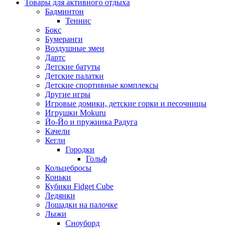
Товары для активного отдыха
Бадминтон
Теннис
Бокс
Бумеранги
Воздушные змеи
Дартс
Детские батуты
Детские палатки
Детские спортивные комплексы
Другие игры
Игровые домики, детские горки и песочницы
Игрушки Mokuru
Йо-Йо и пружинка Радуга
Качели
Кегли
Городки
Гольф
Кольцебросы
Коньки
Кубики Fidget Cube
Ледянки
Лошадки на палочке
Лыжи
Сноуборд