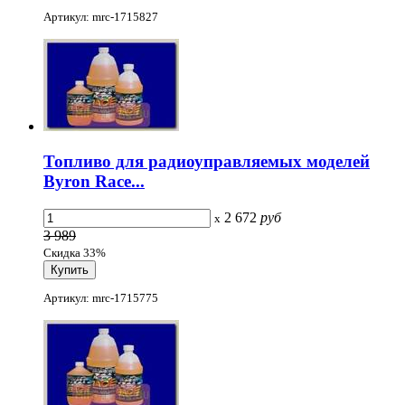
Артикул: mrc-1715827
Топливо для радиоуправляемых моделей
Byron Race...
2 672
руб
x
3 989
Скидка 33%
Артикул: mrc-1715775