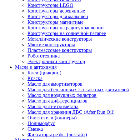
Конструкторы LEGO
Конструкторы деревянные
Конструкторы для малышей
Конструкторы магнитные
Конструкторы на радиоуправлении
Конструкторы на солнечной батарее
Металлические конструкторы
Мягкие конструкторы
Пластмассовые конструкторы
Робототехника
Электронный конструктор
Масла и автохимия
Клеи (циакрин)
Краска
Масло для амортизаторов
Масло для бензиновых 2-х тактных двигателей
Масло для воздушных фильтров
Масло для дифференциалов
Масло для нитрометана
Масло для хранения ДВС (After Run Oil)
Очистители (клинеры)
Полиморфус
Смазка
Фиксаторы резбы (локтайт)