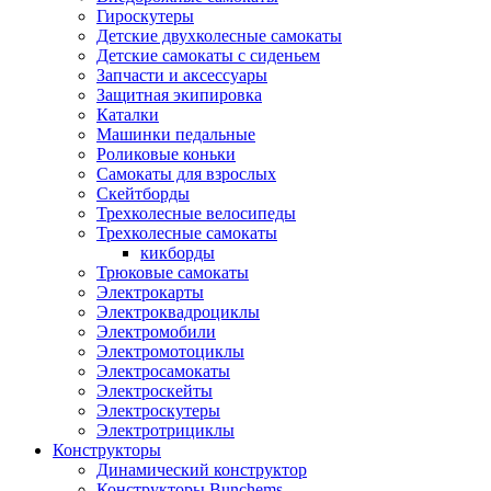
Гироскутеры
Детские двухколесные самокаты
Детские самокаты с сиденьем
Запчасти и аксессуары
Защитная экипировка
Каталки
Машинки педальные
Роликовые коньки
Самокаты для взрослых
Скейтборды
Трехколесные велосипеды
Трехколесные самокаты
кикборды
Трюковые самокаты
Электрокарты
Электроквадроциклы
Электромобили
Электромотоциклы
Электросамокаты
Электроскейты
Электроскутеры
Электротрициклы
Конструкторы
Динамический конструктор
Конструкторы Bunchems