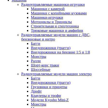
Машины
Радиоуправляемые машинки-игрушки
Машинки с камерой
Машинки с копийными кузовами
Машинки-игрушки
Мотоциклы и Трициклы
Строительная и спецтехника
Трюковые машинки и амфибии
Радиоуправляемые модели машин с ДВС,
бензиновые и нитро
Багги
Внедорожники (трагги)
Внедорожники на бензине 1:5 и 1:8
Монстры
Ралли
Шорт-корс траки
Шоссейные
Радиоуправляемые модели машин электро
Багги
Внедорожники (трагги)
Грузовики и прицепы
Дрифт
Краулеры и трофи
Модели Kyosho Mini-Z
Монстры