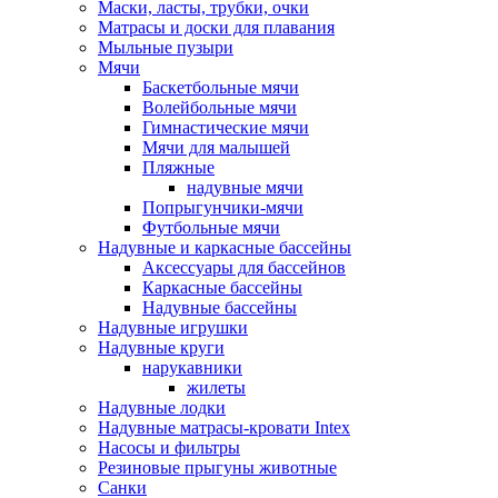
Маски, ласты, трубки, очки
Матрасы и доски для плавания
Мыльные пузыри
Мячи
Баскетбольные мячи
Волейбольные мячи
Гимнастические мячи
Мячи для малышей
Пляжные
надувные мячи
Попрыгунчики-мячи
Футбольные мячи
Надувные и каркасные бассейны
Аксессуары для бассейнов
Каркасные бассейны
Надувные бассейны
Надувные игрушки
Надувные круги
нарукавники
жилеты
Надувные лодки
Надувные матрасы-кровати Intex
Насосы и фильтры
Резиновые прыгуны животные
Санки