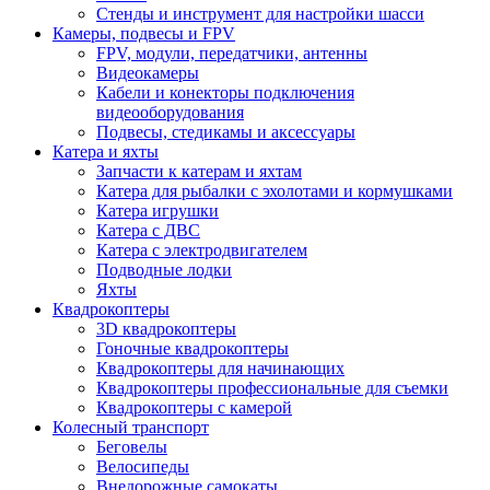
Стенды и инструмент для настройки шасси
Камеры, подвесы и FPV
FPV, модули, передатчики, антенны
Видеокамеры
Кабели и конекторы подключения
видеооборудования
Подвесы, стедикамы и аксессуары
Катера и яхты
Запчасти к катерам и яхтам
Катера для рыбалки с эхолотами и кормушками
Катера игрушки
Катера с ДВС
Катера с электродвигателем
Подводные лодки
Яхты
Квадрокоптеры
3D квадрокоптеры
Гоночные квадрокоптеры
Квадрокоптеры для начинающих
Квадрокоптеры профессиональные для съемки
Квадрокоптеры с камерой
Колесный транспорт
Беговелы
Велосипеды
Внедорожные самокаты