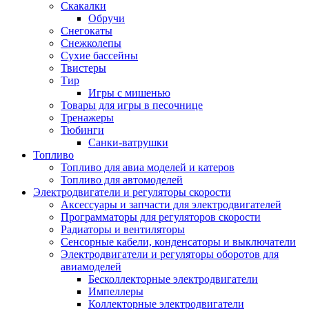
Скакалки
Обручи
Снегокаты
Снежколепы
Сухие бассейны
Твистеры
Тир
Игры с мишенью
Товары для игры в песочнице
Тренажеры
Тюбинги
Санки-ватрушки
Топливо
Топливо для авиа моделей и катеров
Топливо для автомоделей
Электродвигатели и регуляторы скорости
Аксессуары и запчасти для электродвигателей
Программаторы для регуляторов скорости
Радиаторы и вентиляторы
Сенсорные кабели, конденсаторы и выключатели
Электродвигатели и регуляторы оборотов для
авиамоделей
Бесколлекторные электродвигатели
Импеллеры
Коллекторные электродвигатели