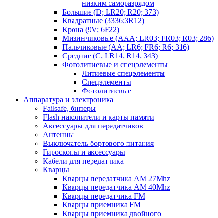
низким саморазрядом
Большие (D; LR20; R20; 373)
Квадратные (3336;3R12)
Крона (9V; 6F22)
Мизинчиковые (AAA; LR03; FR03; R03; 286)
Пальчиковые (AA; LR6; FR6; R6; 316)
Средние (C; LR14; R14; 343)
Фотолитиевые и спецэлементы
Литиевые спецэлементы
Спецэлементы
Фотолитиевые
Аппаратура и электроника
Failsafe, биперы
Flash накопители и карты памяти
Аксессуары для передатчиков
Антенны
Выключатель бортового питания
Гироскопы и аксессуары
Кабели для передатчика
Кварцы
Кварцы передатчика AM 27Mhz
Кварцы передатчика AM 40Mhz
Кварцы передатчика FM
Кварцы приемника FM
Кварцы приемника двойного