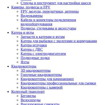
Стенды и инструмент для настройки шасси
Камеры, подвесы и FPV
FPV, модули, передатчики, антенны
Видеокамеры
Кабели и конекторы подключения
видеооборудования
Подвесы, стедикамы и аксессуары
Катера и яхты
Запчасти к катерам и яхтам
Катера для рыбалки с эхолотами и кормушками
Катера игрушки
Катера с ДВС
Катера с электродвигателем
Подводные лодки
Яхты
Квадрокоптеры
3D квадрокоптеры
Гоночные квадрокоптеры
Квадрокоптеры для начинающих
Квадрокоптеры профессиональные для съемки
Квадрокоптеры с камерой
Колесный транспорт
Беговелы
Велосипеды
Внедорожные самокаты