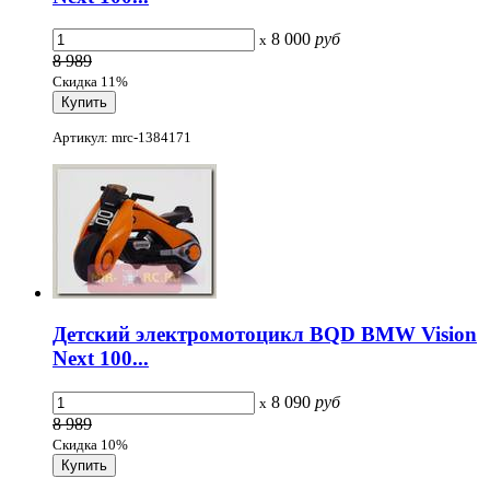
8 000
руб
x
8 989
Скидка 11%
Артикул: mrc-1384171
Детский электромотоцикл BQD BMW Vision
Next 100...
8 090
руб
x
8 989
Скидка 10%