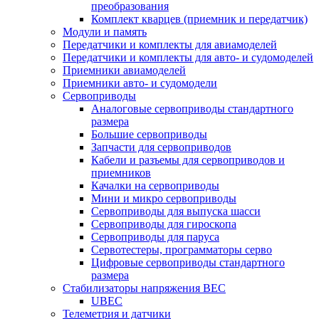
преобразования
Комплект кварцев (приемник и передатчик)
Модули и память
Передатчики и комплекты для авиамоделей
Передатчики и комплекты для авто- и судомоделей
Приемники авиамоделей
Приемники авто- и судомодели
Сервоприводы
Аналоговые сервоприводы стандартного
размера
Большие сервоприводы
Запчасти для сервоприводов
Кабели и разъемы для сервоприводов и
приемников
Качалки на сервоприводы
Мини и микро сервоприводы
Сервоприводы для выпуска шасси
Сервоприводы для гироскопа
Сервоприводы для паруса
Сервотестеры, программаторы серво
Цифровые сервоприводы стандартного
размера
Стабилизаторы напряжения BEC
UBEC
Телеметрия и датчики