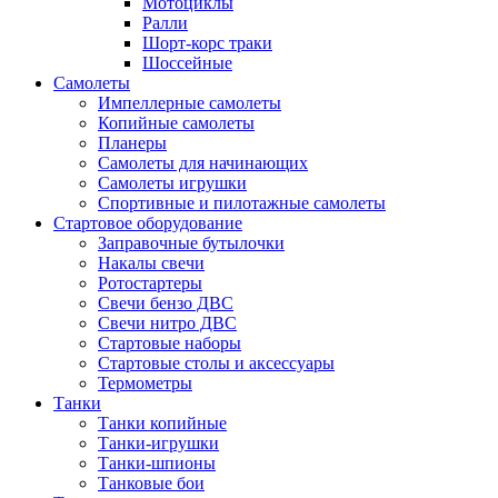
Мотоциклы
Ралли
Шорт-корс траки
Шоссейные
Самолеты
Импеллерные самолеты
Копийные самолеты
Планеры
Самолеты для начинающих
Самолеты игрушки
Спортивные и пилотажные самолеты
Стартовое оборудование
Заправочные бутылочки
Накалы свечи
Ротостартеры
Свечи бензо ДВС
Свечи нитро ДВС
Стартовые наборы
Стартовые столы и аксессуары
Термометры
Танки
Танки копийные
Танки-игрушки
Танки-шпионы
Танковые бои