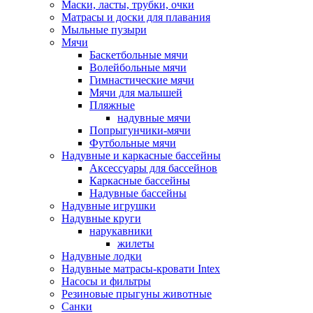
Маски, ласты, трубки, очки
Матрасы и доски для плавания
Мыльные пузыри
Мячи
Баскетбольные мячи
Волейбольные мячи
Гимнастические мячи
Мячи для малышей
Пляжные
надувные мячи
Попрыгунчики-мячи
Футбольные мячи
Надувные и каркасные бассейны
Аксессуары для бассейнов
Каркасные бассейны
Надувные бассейны
Надувные игрушки
Надувные круги
нарукавники
жилеты
Надувные лодки
Надувные матрасы-кровати Intex
Насосы и фильтры
Резиновые прыгуны животные
Санки