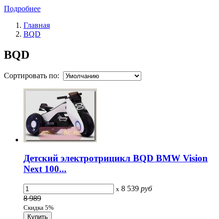
Подробнее
Главная
BQD
BQD
Сортировать по:
Детский электротрицикл BQD BMW Vision
Next 100...
8 539
руб
x
8 989
Скидка 5%