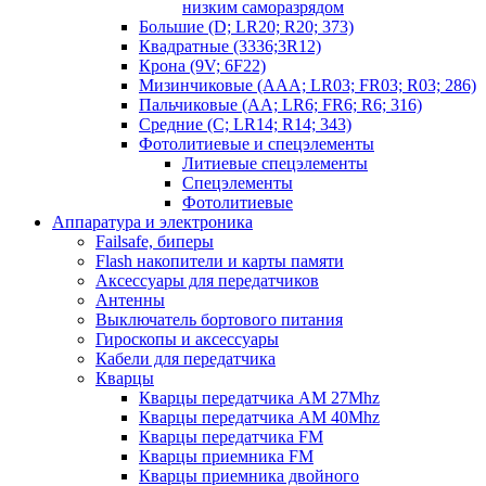
низким саморазрядом
Большие (D; LR20; R20; 373)
Квадратные (3336;3R12)
Крона (9V; 6F22)
Мизинчиковые (AAA; LR03; FR03; R03; 286)
Пальчиковые (AA; LR6; FR6; R6; 316)
Средние (C; LR14; R14; 343)
Фотолитиевые и спецэлементы
Литиевые спецэлементы
Спецэлементы
Фотолитиевые
Аппаратура и электроника
Failsafe, биперы
Flash накопители и карты памяти
Аксессуары для передатчиков
Антенны
Выключатель бортового питания
Гироскопы и аксессуары
Кабели для передатчика
Кварцы
Кварцы передатчика AM 27Mhz
Кварцы передатчика AM 40Mhz
Кварцы передатчика FM
Кварцы приемника FM
Кварцы приемника двойного