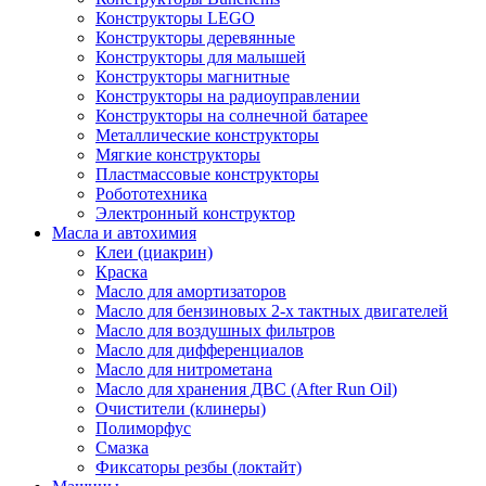
Конструкторы LEGO
Конструкторы деревянные
Конструкторы для малышей
Конструкторы магнитные
Конструкторы на радиоуправлении
Конструкторы на солнечной батарее
Металлические конструкторы
Мягкие конструкторы
Пластмассовые конструкторы
Робототехника
Электронный конструктор
Масла и автохимия
Клеи (циакрин)
Краска
Масло для амортизаторов
Масло для бензиновых 2-х тактных двигателей
Масло для воздушных фильтров
Масло для дифференциалов
Масло для нитрометана
Масло для хранения ДВС (After Run Oil)
Очистители (клинеры)
Полиморфус
Смазка
Фиксаторы резбы (локтайт)