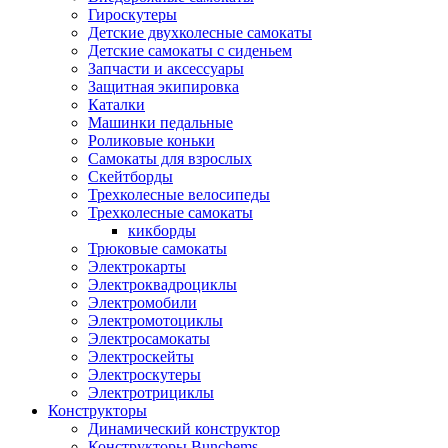
Гироскутеры
Детские двухколесные самокаты
Детские самокаты с сиденьем
Запчасти и аксессуары
Защитная экипировка
Каталки
Машинки педальные
Роликовые коньки
Самокаты для взрослых
Скейтборды
Трехколесные велосипеды
Трехколесные самокаты
кикборды
Трюковые самокаты
Электрокарты
Электроквадроциклы
Электромобили
Электромотоциклы
Электросамокаты
Электроскейты
Электроскутеры
Электротрициклы
Конструкторы
Динамический конструктор
Конструкторы Bunchems