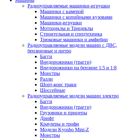
Машины
Радиоуправляемые машинки-игрушки
Машинки с камерой
Машинки с копийными кузовами
Машинки-игрушки
Мотоциклы и Трициклы
Строительная и спецтехника
Трюковые машинки и амфибии
Радиоуправляемые модели машин с ДВС,
бензиновые и нитро
Багги
Внедорожники (трагги)
Внедорожники на бензине 1:5 и 1:8
Монстры
Ралли
Шорт-корс траки
Шоссейные
Радиоуправляемые модели машин электро
Багги
Внедорожники (трагги)
Грузовики и прицепы
Дрифт
Краулеры и трофи
Модели Kyosho Mini-Z
Монстры