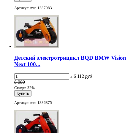
Артикул: mrc-1387083
Детский электротрицикл BQD BMW Vision
Next 100...
6 112
руб
x
8 989
Скидка 32%
Артикул: mrc-1386875