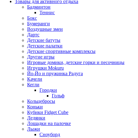
Товары для активного отдыха
Бадминтон
Теннис
Бокс
Бумеранги
Воздушные змеи
Дартс
Детские батуты
Детские палатки
Детские спортивные комплексы
Другие игры
Игровые домики, детские горки и песочницы
Игрушки Mokuru
Йо-Йо и пружинка Радуга
Качели
Кегли
Городки
Гольф
Кольцебросы
Коньки
Кубики Fidget Cube
Ледянки
Лошадки на палочке
Лыжи
Сноуборд