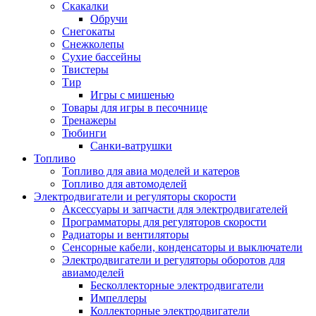
Скакалки
Обручи
Снегокаты
Снежколепы
Сухие бассейны
Твистеры
Тир
Игры с мишенью
Товары для игры в песочнице
Тренажеры
Тюбинги
Санки-ватрушки
Топливо
Топливо для авиа моделей и катеров
Топливо для автомоделей
Электродвигатели и регуляторы скорости
Аксессуары и запчасти для электродвигателей
Программаторы для регуляторов скорости
Радиаторы и вентиляторы
Сенсорные кабели, конденсаторы и выключатели
Электродвигатели и регуляторы оборотов для
авиамоделей
Бесколлекторные электродвигатели
Импеллеры
Коллекторные электродвигатели