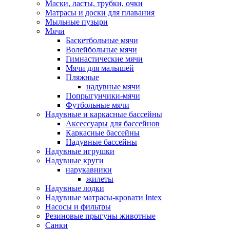
Маски, ласты, трубки, очки
Матрасы и доски для плавания
Мыльные пузыри
Мячи
Баскетбольные мячи
Волейбольные мячи
Гимнастические мячи
Мячи для малышей
Пляжные
надувные мячи
Попрыгунчики-мячи
Футбольные мячи
Надувные и каркасные бассейны
Аксессуары для бассейнов
Каркасные бассейны
Надувные бассейны
Надувные игрушки
Надувные круги
нарукавники
жилеты
Надувные лодки
Надувные матрасы-кровати Intex
Насосы и фильтры
Резиновые прыгуны животные
Санки