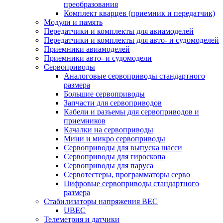
преобразования
Комплект кварцев (приемник и передатчик)
Модули и память
Передатчики и комплекты для авиамоделей
Передатчики и комплекты для авто- и судомоделей
Приемники авиамоделей
Приемники авто- и судомодели
Сервоприводы
Аналоговые сервоприводы стандартного
размера
Большие сервоприводы
Запчасти для сервоприводов
Кабели и разъемы для сервоприводов и
приемников
Качалки на сервоприводы
Мини и микро сервоприводы
Сервоприводы для выпуска шасси
Сервоприводы для гироскопа
Сервоприводы для паруса
Сервотестеры, программаторы серво
Цифровые сервоприводы стандартного
размера
Стабилизаторы напряжения BEC
UBEC
Телеметрия и датчики