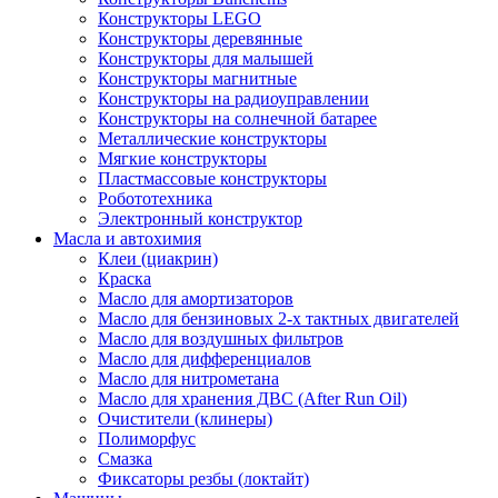
Конструкторы LEGO
Конструкторы деревянные
Конструкторы для малышей
Конструкторы магнитные
Конструкторы на радиоуправлении
Конструкторы на солнечной батарее
Металлические конструкторы
Мягкие конструкторы
Пластмассовые конструкторы
Робототехника
Электронный конструктор
Масла и автохимия
Клеи (циакрин)
Краска
Масло для амортизаторов
Масло для бензиновых 2-х тактных двигателей
Масло для воздушных фильтров
Масло для дифференциалов
Масло для нитрометана
Масло для хранения ДВС (After Run Oil)
Очистители (клинеры)
Полиморфус
Смазка
Фиксаторы резбы (локтайт)