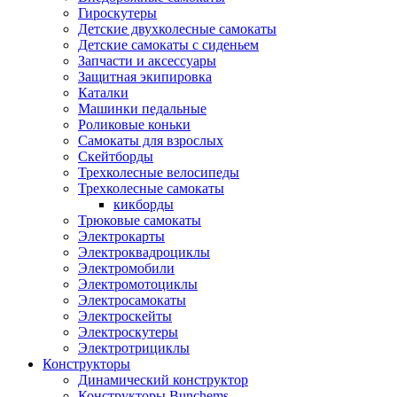
Гироскутеры
Детские двухколесные самокаты
Детские самокаты с сиденьем
Запчасти и аксессуары
Защитная экипировка
Каталки
Машинки педальные
Роликовые коньки
Самокаты для взрослых
Скейтборды
Трехколесные велосипеды
Трехколесные самокаты
кикборды
Трюковые самокаты
Электрокарты
Электроквадроциклы
Электромобили
Электромотоциклы
Электросамокаты
Электроскейты
Электроскутеры
Электротрициклы
Конструкторы
Динамический конструктор
Конструкторы Bunchems