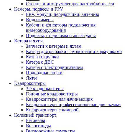
Стенды и инструмент для настройки шасси
Камеры, подвесы и FPV
FPV, модули, передатчики, антенны
Видеокамеры
Кабели и конекторы подключения
видеооборудования
Подвесы, стедикамы и аксессуары
Катера и яхты
Запчасти к катерам и яхтам
Катера для рыбалки с эхолотами и кормушками
Катера игрушки
Катера с ДВС
Катера с электродвигателем
Подводные лодки
Яхты
Квадрокоптеры
3D квадрокоптеры
Гоночные квадрокоптеры
Квадрокоптеры для начинающих
Квадрокоптеры профессиональные для съемки
Квадрокоптеры с камерой
Колесный транспорт
Беговелы
Велосипеды
Внедорожные самокаты