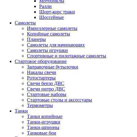
Мотоциклы
Ралли
Шорт-корс траки
Шоссейные
Самолеты
Импеллерные самолеты
Копийные самолеты
Планеры
Самолеты для начинающих
Самолеты игрушки
Спортивные и пилотажные самолеты
Стартовое оборудование
Заправочные бутылочки
Накалы свечи
Ротостартеры
Свечи бензо ДВС
Свечи нитро ДВС
Стартовые наборы
Стартовые столы и аксессуары
Термометры
Танки
Танки копийные
Танки-игрушки
Танки-шпионы
Танковые бои