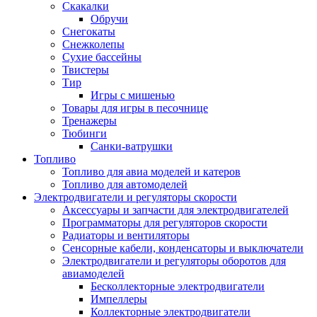
Скакалки
Обручи
Снегокаты
Снежколепы
Сухие бассейны
Твистеры
Тир
Игры с мишенью
Товары для игры в песочнице
Тренажеры
Тюбинги
Санки-ватрушки
Топливо
Топливо для авиа моделей и катеров
Топливо для автомоделей
Электродвигатели и регуляторы скорости
Аксессуары и запчасти для электродвигателей
Программаторы для регуляторов скорости
Радиаторы и вентиляторы
Сенсорные кабели, конденсаторы и выключатели
Электродвигатели и регуляторы оборотов для
авиамоделей
Бесколлекторные электродвигатели
Импеллеры
Коллекторные электродвигатели