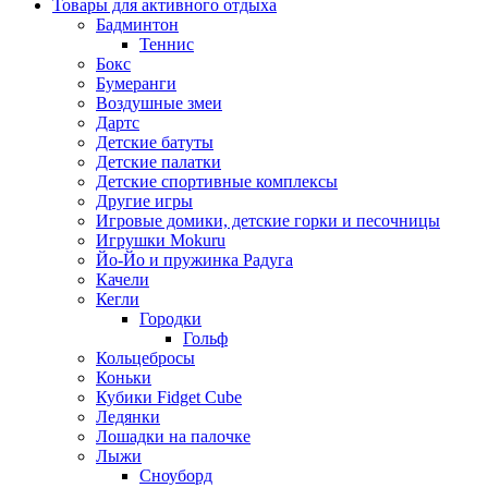
Товары для активного отдыха
Бадминтон
Теннис
Бокс
Бумеранги
Воздушные змеи
Дартс
Детские батуты
Детские палатки
Детские спортивные комплексы
Другие игры
Игровые домики, детские горки и песочницы
Игрушки Mokuru
Йо-Йо и пружинка Радуга
Качели
Кегли
Городки
Гольф
Кольцебросы
Коньки
Кубики Fidget Cube
Ледянки
Лошадки на палочке
Лыжи
Сноуборд