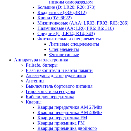
низким саморазрядом
Большие (D; LR20; R20; 373)
Квадратные (3336;3R12)
Крона (9V; 6F22)
Мизинчиковые (AAA; LR03; FR03; R03; 286)
Пальчиковые (AA; LR6; FR6; R6; 316)
Средние (C; LR14; R14; 343)
Фотолитиевые и спецэлементы
Литиевые спецэлементы
Спецэлементы
Фотолитиевые
Аппаратура и электроника
Failsafe, биперы
Flash накопители и карты памяти
Аксессуары для передатчиков
Антенны
Выключатель бортового питания
Гироскопы и аксессуары
Кабели для передатчика
Кварцы
Кварцы передатчика AM 27Mhz
Кварцы передатчика AM 40Mhz
Кварцы передатчика FM
Кварцы приемника FM
Кварцы приемника двойного