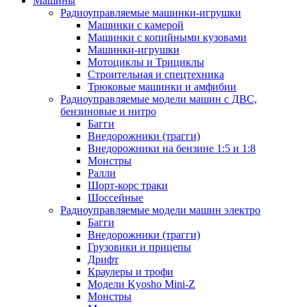
Машины
Радиоуправляемые машинки-игрушки
Машинки с камерой
Машинки с копийными кузовами
Машинки-игрушки
Мотоциклы и Трициклы
Строительная и спецтехника
Трюковые машинки и амфибии
Радиоуправляемые модели машин с ДВС,
бензиновые и нитро
Багги
Внедорожники (трагги)
Внедорожники на бензине 1:5 и 1:8
Монстры
Ралли
Шорт-корс траки
Шоссейные
Радиоуправляемые модели машин электро
Багги
Внедорожники (трагги)
Грузовики и прицепы
Дрифт
Краулеры и трофи
Модели Kyosho Mini-Z
Монстры