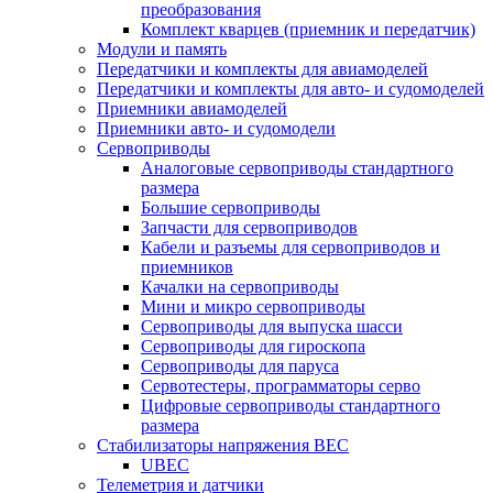
преобразования
Комплект кварцев (приемник и передатчик)
Модули и память
Передатчики и комплекты для авиамоделей
Передатчики и комплекты для авто- и судомоделей
Приемники авиамоделей
Приемники авто- и судомодели
Сервоприводы
Аналоговые сервоприводы стандартного
размера
Большие сервоприводы
Запчасти для сервоприводов
Кабели и разъемы для сервоприводов и
приемников
Качалки на сервоприводы
Мини и микро сервоприводы
Сервоприводы для выпуска шасси
Сервоприводы для гироскопа
Сервоприводы для паруса
Сервотестеры, программаторы серво
Цифровые сервоприводы стандартного
размера
Стабилизаторы напряжения BEC
UBEC
Телеметрия и датчики