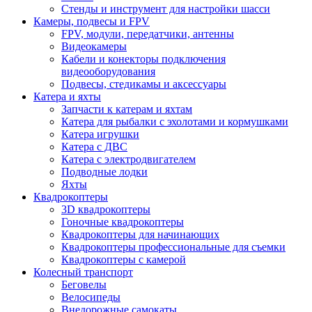
Стенды и инструмент для настройки шасси
Камеры, подвесы и FPV
FPV, модули, передатчики, антенны
Видеокамеры
Кабели и конекторы подключения
видеооборудования
Подвесы, стедикамы и аксессуары
Катера и яхты
Запчасти к катерам и яхтам
Катера для рыбалки с эхолотами и кормушками
Катера игрушки
Катера с ДВС
Катера с электродвигателем
Подводные лодки
Яхты
Квадрокоптеры
3D квадрокоптеры
Гоночные квадрокоптеры
Квадрокоптеры для начинающих
Квадрокоптеры профессиональные для съемки
Квадрокоптеры с камерой
Колесный транспорт
Беговелы
Велосипеды
Внедорожные самокаты