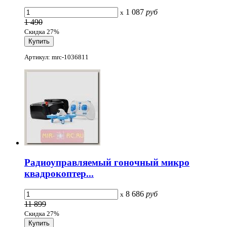
1 087
руб
x
1 490
Скидка 27%
Артикул: mrc-1036811
Радиоуправляемый гоночный микро
квадрокоптер...
8 686
руб
x
11 899
Скидка 27%