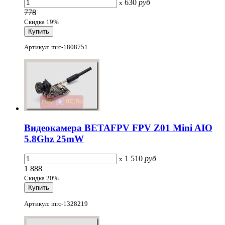
630
руб
x
778
Скидка 19%
Артикул: mrc-1808751
Видеокамера BETAFPV FPV Z01 Mini AIO
5.8Ghz 25mW
1 510
руб
x
1 888
Скидка 20%
Артикул: mrc-1328219