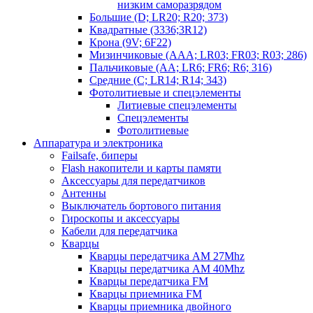
низким саморазрядом
Большие (D; LR20; R20; 373)
Квадратные (3336;3R12)
Крона (9V; 6F22)
Мизинчиковые (AAA; LR03; FR03; R03; 286)
Пальчиковые (AA; LR6; FR6; R6; 316)
Средние (C; LR14; R14; 343)
Фотолитиевые и спецэлементы
Литиевые спецэлементы
Спецэлементы
Фотолитиевые
Аппаратура и электроника
Failsafe, биперы
Flash накопители и карты памяти
Аксессуары для передатчиков
Антенны
Выключатель бортового питания
Гироскопы и аксессуары
Кабели для передатчика
Кварцы
Кварцы передатчика AM 27Mhz
Кварцы передатчика AM 40Mhz
Кварцы передатчика FM
Кварцы приемника FM
Кварцы приемника двойного