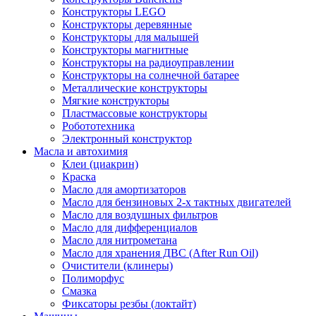
Конструкторы LEGO
Конструкторы деревянные
Конструкторы для малышей
Конструкторы магнитные
Конструкторы на радиоуправлении
Конструкторы на солнечной батарее
Металлические конструкторы
Мягкие конструкторы
Пластмассовые конструкторы
Робототехника
Электронный конструктор
Масла и автохимия
Клеи (циакрин)
Краска
Масло для амортизаторов
Масло для бензиновых 2-х тактных двигателей
Масло для воздушных фильтров
Масло для дифференциалов
Масло для нитрометана
Масло для хранения ДВС (After Run Oil)
Очистители (клинеры)
Полиморфус
Смазка
Фиксаторы резбы (локтайт)