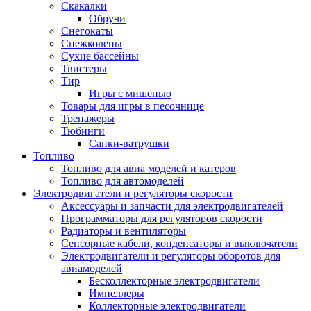
Скакалки
Обручи
Снегокаты
Снежколепы
Сухие бассейны
Твистеры
Тир
Игры с мишенью
Товары для игры в песочнице
Тренажеры
Тюбинги
Санки-ватрушки
Топливо
Топливо для авиа моделей и катеров
Топливо для автомоделей
Электродвигатели и регуляторы скорости
Аксессуары и запчасти для электродвигателей
Программаторы для регуляторов скорости
Радиаторы и вентиляторы
Сенсорные кабели, конденсаторы и выключатели
Электродвигатели и регуляторы оборотов для
авиамоделей
Бесколлекторные электродвигатели
Импеллеры
Коллекторные электродвигатели