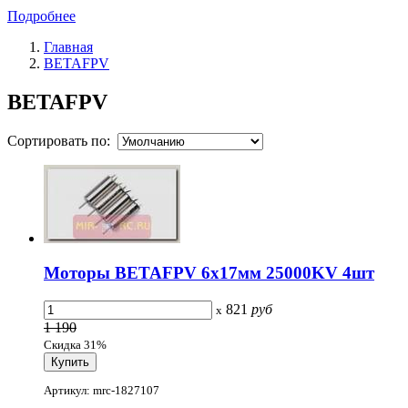
Подробнее
Главная
BETAFPV
BETAFPV
Сортировать по:
Моторы BETAFPV 6x17мм 25000KV 4шт
821
руб
x
1 190
Скидка 31%
Артикул: mrc-1827107