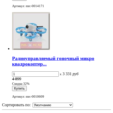
Артикул: mrc-0014171
Радиоуправляемый гоночный микро
квадрокоптер...
3 331
руб
x
4 899
Скидка 32%
Артикул: mrc-0010609
Сортировать по: