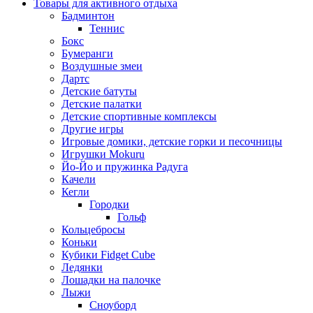
Товары для активного отдыха
Бадминтон
Теннис
Бокс
Бумеранги
Воздушные змеи
Дартс
Детские батуты
Детские палатки
Детские спортивные комплексы
Другие игры
Игровые домики, детские горки и песочницы
Игрушки Mokuru
Йо-Йо и пружинка Радуга
Качели
Кегли
Городки
Гольф
Кольцебросы
Коньки
Кубики Fidget Cube
Ледянки
Лошадки на палочке
Лыжи
Сноуборд