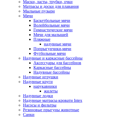
Маски, ласты, трубки, очки
Матрасы и доски для плавания
Мыльные пузыри
Мячи
Баскетбольные мячи
Волейбольные мячи
Гимнастические мячи
Мячи для малышей
Пляжные
надувные мячи
Попрыгунчики-мячи
Футбольные мячи
Надувные и каркасные бассейны
Аксессуары для бассейнов
Каркасные бассейны
Надувные бассейны
Надувные игрушки
Надувные круги
нарукавники
жилеты
Надувные лодки
Надувные матрасы-кровати Intex
Насосы и фильтры
Резиновые прыгуны животные
Санки