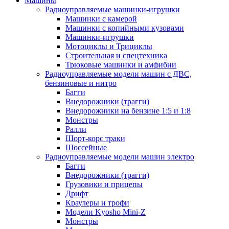
Машины
Радиоуправляемые машинки-игрушки
Машинки с камерой
Машинки с копийными кузовами
Машинки-игрушки
Мотоциклы и Трициклы
Строительная и спецтехника
Трюковые машинки и амфибии
Радиоуправляемые модели машин с ДВС,
бензиновые и нитро
Багги
Внедорожники (трагги)
Внедорожники на бензине 1:5 и 1:8
Монстры
Ралли
Шорт-корс траки
Шоссейные
Радиоуправляемые модели машин электро
Багги
Внедорожники (трагги)
Грузовики и прицепы
Дрифт
Краулеры и трофи
Модели Kyosho Mini-Z
Монстры