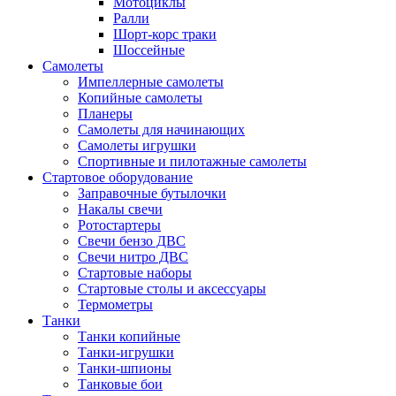
Мотоциклы
Ралли
Шорт-корс траки
Шоссейные
Самолеты
Импеллерные самолеты
Копийные самолеты
Планеры
Самолеты для начинающих
Самолеты игрушки
Спортивные и пилотажные самолеты
Стартовое оборудование
Заправочные бутылочки
Накалы свечи
Ротостартеры
Свечи бензо ДВС
Свечи нитро ДВС
Стартовые наборы
Стартовые столы и аксессуары
Термометры
Танки
Танки копийные
Танки-игрушки
Танки-шпионы
Танковые бои