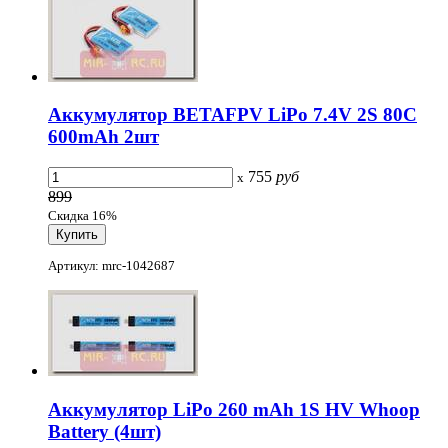
Аккумулятор BETAFPV LiPo 7.4V 2S 80C
600mAh 2шт
755
руб
x
899
Скидка 16%
Артикул: mrc-1042687
Аккумулятор LiPo 260 mAh 1S HV Whoop
Battery (4шт)