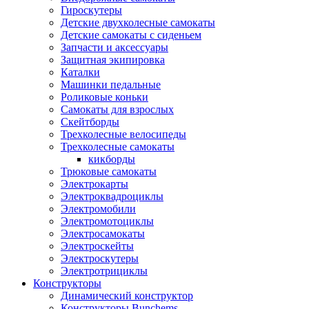
Гироскутеры
Детские двухколесные самокаты
Детские самокаты с сиденьем
Запчасти и аксессуары
Защитная экипировка
Каталки
Машинки педальные
Роликовые коньки
Самокаты для взрослых
Скейтборды
Трехколесные велосипеды
Трехколесные самокаты
кикборды
Трюковые самокаты
Электрокарты
Электроквадроциклы
Электромобили
Электромотоциклы
Электросамокаты
Электроскейты
Электроскутеры
Электротрициклы
Конструкторы
Динамический конструктор
Конструкторы Bunchems