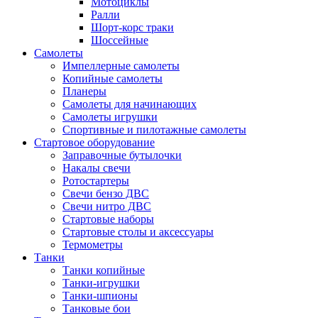
Мотоциклы
Ралли
Шорт-корс траки
Шоссейные
Самолеты
Импеллерные самолеты
Копийные самолеты
Планеры
Самолеты для начинающих
Самолеты игрушки
Спортивные и пилотажные самолеты
Стартовое оборудование
Заправочные бутылочки
Накалы свечи
Ротостартеры
Свечи бензо ДВС
Свечи нитро ДВС
Стартовые наборы
Стартовые столы и аксессуары
Термометры
Танки
Танки копийные
Танки-игрушки
Танки-шпионы
Танковые бои