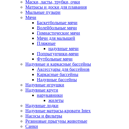
Маски, ласты, трубки, очки
Матрасы и доски для плавания
Мыльные пузыри
Мячи
Баскетбольные мячи
Волейбольные мячи
Гимнастические мячи
Мячи для малышей
Пляжные
надувные мячи
Попрыгунчики-мячи
Футбольные мячи
Надувные и каркасные бассейны
Аксессуары для бассейнов
Каркасные бассейны
Надувные бассейны
Надувные игрушки
Надувные круги
нарукавники
жилеты
Надувные лодки
Надувные матрасы-кровати Intex
Насосы и фильтры
Резиновые прыгуны животные
Санки