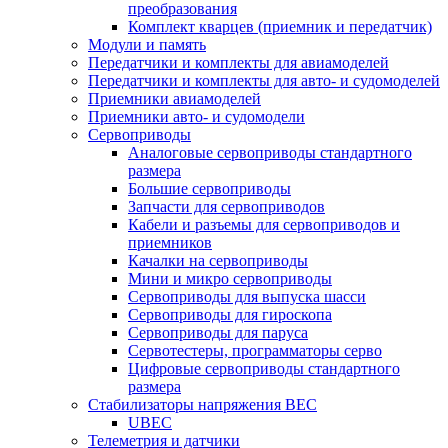
преобразования
Комплект кварцев (приемник и передатчик)
Модули и память
Передатчики и комплекты для авиамоделей
Передатчики и комплекты для авто- и судомоделей
Приемники авиамоделей
Приемники авто- и судомодели
Сервоприводы
Аналоговые сервоприводы стандартного
размера
Большие сервоприводы
Запчасти для сервоприводов
Кабели и разъемы для сервоприводов и
приемников
Качалки на сервоприводы
Мини и микро сервоприводы
Сервоприводы для выпуска шасси
Сервоприводы для гироскопа
Сервоприводы для паруса
Сервотестеры, программаторы серво
Цифровые сервоприводы стандартного
размера
Стабилизаторы напряжения BEC
UBEC
Телеметрия и датчики