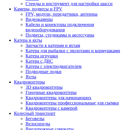
Стенды и инструмент для настройки шасси
Камеры, подвесы и FPV
FPV, модули, передатчики, антенны
Видеокамеры
Кабели и конекторы подключения
видеооборудования
Подвесы, стедикамы и аксессуары
Катера и яхты
Запчасти к катерам и яхтам
Катера для рыбалки с эхолотами и кормушками
Катера игрушки
Катера с ДВС
Катера с электродвигателем
Подводные лодки
Яхты
Квадрокоптеры
3D квадрокоптеры
Гоночные квадрокоптеры
Квадрокоптеры для начинающих
Квадрокоптеры профессиональные для съемки
Квадрокоптеры с камерой
Колесный транспорт
Беговелы
Велосипеды
Внедорожные самокаты