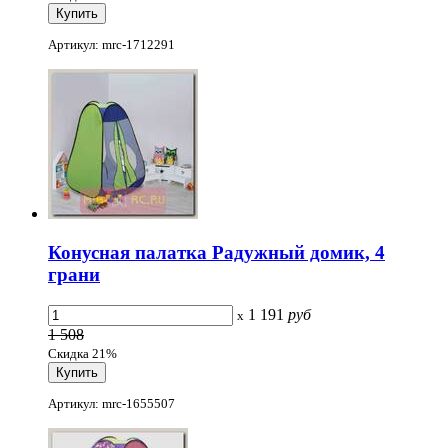
Артикул: mrc-1712291
Конусная палатка Радужный домик, 4
грани
1 191
руб
x
1 508
Скидка 21%
Артикул: mrc-1655507