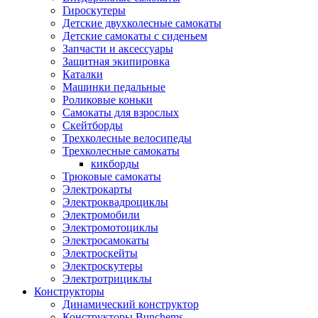
Гироскутеры
Детские двухколесные самокаты
Детские самокаты с сиденьем
Запчасти и аксессуары
Защитная экипировка
Каталки
Машинки педальные
Роликовые коньки
Самокаты для взрослых
Скейтборды
Трехколесные велосипеды
Трехколесные самокаты
кикборды
Трюковые самокаты
Электрокарты
Электроквадроциклы
Электромобили
Электромотоциклы
Электросамокаты
Электроскейты
Электроскутеры
Электротрициклы
Конструкторы
Динамический конструктор
Конструкторы Bunchems