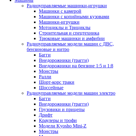
Машины
Радиоуправляемые машинки-игрушки
Машинки с камерой
Машинки с копийными кузовами
Машинки-игрушки
Мотоциклы и Трициклы
Строительная и спецтехника
Трюковые машинки и амфибии
Радиоуправляемые модели машин с ДВС,
бензиновые и нитро
Багги
Внедорожники (трагги)
Внедорожники на бензине 1:5 и 1:8
Монстры
Ралли
Шорт-корс траки
Шоссейные
Радиоуправляемые модели машин электро
Багги
Внедорожники (трагги)
Грузовики и прицепы
Дрифт
Краулеры и трофи
Модели Kyosho Mini-Z
Монстры