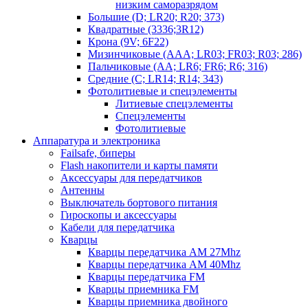
низким саморазрядом
Большие (D; LR20; R20; 373)
Квадратные (3336;3R12)
Крона (9V; 6F22)
Мизинчиковые (AAA; LR03; FR03; R03; 286)
Пальчиковые (AA; LR6; FR6; R6; 316)
Средние (C; LR14; R14; 343)
Фотолитиевые и спецэлементы
Литиевые спецэлементы
Спецэлементы
Фотолитиевые
Аппаратура и электроника
Failsafe, биперы
Flash накопители и карты памяти
Аксессуары для передатчиков
Антенны
Выключатель бортового питания
Гироскопы и аксессуары
Кабели для передатчика
Кварцы
Кварцы передатчика AM 27Mhz
Кварцы передатчика AM 40Mhz
Кварцы передатчика FM
Кварцы приемника FM
Кварцы приемника двойного