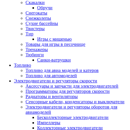
Скакалки
Обручи
Снегокаты
Снежколепы
Сухие бассейны
Твистеры
Тир
Игры с мишенью
Товары для игры в песочнице
Тренажеры
Тюбинги
Санки-ватрушки
Топливо
Топливо для авиа моделей и катеров
Топливо для автомоделей
Электродвигатели и регуляторы скорости
Аксессуары и запчасти для электродвигателей
Программаторы для регуляторов скорости
Радиаторы и вентиляторы
Сенсорные кабели, конденсаторы и выключатели
Электродвигатели и регуляторы оборотов для
авиамоделей
Бесколлекторные электродвигатели
Импеллеры
Коллекторные электродвигатели