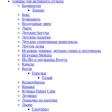
Товары для активного отдыха
Бадминтон
Теннис
Бокс
Бумеранги
Воздушные змеи
Дартс
Детские батуты
Детские палатки
Детские спортивные комплексы
Другие игры
Игровые домики, детские горки и песочницы
Игрушки Mokuru
Йо-Йо и пружинка Радуга
Качели
Кегли
Городки
Гольф
Кольцебросы
Коньки
Кубики Fidget Cube
Ледянки
Лошадки на палочке
Лыжи
Сноуборд