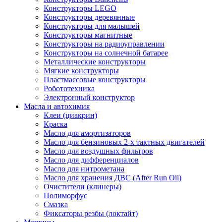
Конструкторы LEGO
Конструкторы деревянные
Конструкторы для малышей
Конструкторы магнитные
Конструкторы на радиоуправлении
Конструкторы на солнечной батарее
Металлические конструкторы
Мягкие конструкторы
Пластмассовые конструкторы
Робототехника
Электронный конструктор
Масла и автохимия
Клеи (циакрин)
Краска
Масло для амортизаторов
Масло для бензиновых 2-х тактных двигателей
Масло для воздушных фильтров
Масло для дифференциалов
Масло для нитрометана
Масло для хранения ДВС (After Run Oil)
Очистители (клинеры)
Полиморфус
Смазка
Фиксаторы резбы (локтайт)