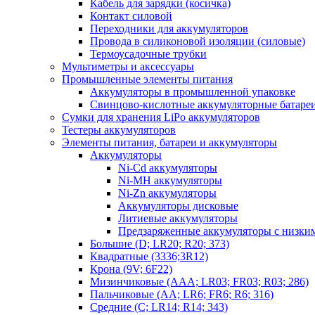
Кабель для зарядки (косичка)
Контакт силовой
Переходники для аккумуляторов
Провода в силиконовой изоляции (силовые)
Термоусадочные трубки
Мультиметры и аксессуары
Промышленные элементы питания
Аккумуляторы в промышленной упаковке
Свинцово-кислотные аккумуляторные батаре
Сумки для хранения LiPo аккумуляторов
Тестеры аккумуляторов
Элементы питания, батареи и аккумуляторы
Аккумуляторы
Ni-Cd аккумуляторы
Ni-MH аккумуляторы
Ni-Zn аккумуляторы
Аккумуляторы дисковые
Литиевые аккумуляторы
Предзаряженные аккумуляторы с низки
Большие (D; LR20; R20; 373)
Квадратные (3336;3R12)
Крона (9V; 6F22)
Мизинчиковые (AAA; LR03; FR03; R03; 286)
Пальчиковые (AA; LR6; FR6; R6; 316)
Средние (C; LR14; R14; 343)