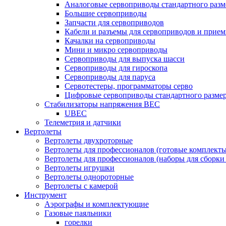
Аналоговые сервоприводы стандартного разм
Большие сервоприводы
Запчасти для сервоприводов
Кабели и разъемы для сервоприводов и прие
Качалки на сервоприводы
Мини и микро сервоприводы
Сервоприводы для выпуска шасси
Сервоприводы для гироскопа
Сервоприводы для паруса
Сервотестеры, программаторы серво
Цифровые сервоприводы стандартного разме
Стабилизаторы напряжения BEC
UBEC
Телеметрия и датчики
Вертолеты
Вертолеты двухроторные
Вертолеты для профессионалов (готовые комплект
Вертолеты для профессионалов (наборы для сборки
Вертолеты игрушки
Вертолеты однороторные
Вертолеты с камерой
Инструмент
Аэрографы и комплектующие
Газовые паяльники
горелки