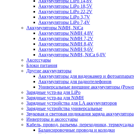
Аккумуляторы LiPo 14,8V
Аккумуляторы LiPo 18,5V
Аккумуляторы LiPo 22,2V
Аккумуляторы LiPo 3,7V
Аккумуляторы LiPo 7,4V
Аккумуляторы NiMH, NiCa
Аккумуляторы NiMH 4,8V
Аккумуляторы NiMH 7,2V
Аккумуляторы NiMH 8,4V
Аккумуляторы NiMH 9,6V
Аккумуляторы NiMH, NiCa 6,0V
Аксессуары
Блоки питания
Другие аккумуляторы
Аккумуляторы для видеокамер и фотоаппарат
Аккумуляторы для радиотелефонов
Универсальные внешние аккумуляторы (Power
Зарядные устр-ва для LiPo
Зарядные устр-ва для NiMH
Зарядные устройства для LA аккумуляторов
Зарядные устройства универсальные
Звуковая и световая индикация заряда аккумулятора
Инверторы и аксессуары
Кабель, провод, разъемы, переходники, термоусадка
Балансировочные провода и колодки