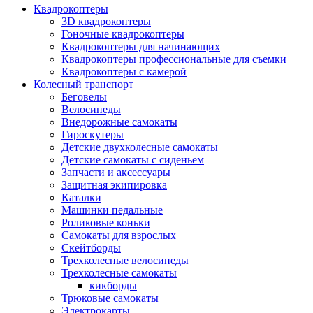
Квадрокоптеры
3D квадрокоптеры
Гоночные квадрокоптеры
Квадрокоптеры для начинающих
Квадрокоптеры профессиональные для съемки
Квадрокоптеры с камерой
Колесный транспорт
Беговелы
Велосипеды
Внедорожные самокаты
Гироскутеры
Детские двухколесные самокаты
Детские самокаты с сиденьем
Запчасти и аксессуары
Защитная экипировка
Каталки
Машинки педальные
Роликовые коньки
Самокаты для взрослых
Скейтборды
Трехколесные велосипеды
Трехколесные самокаты
кикборды
Трюковые самокаты
Электрокарты