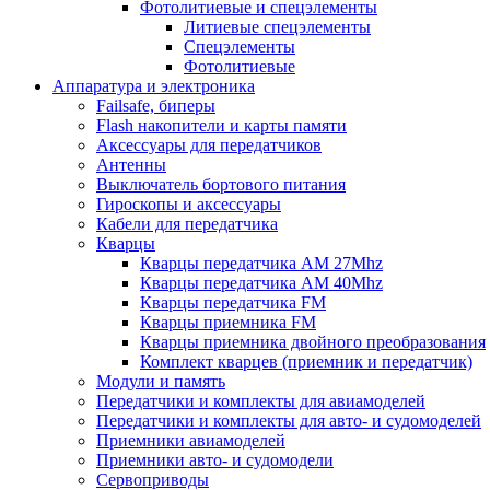
Фотолитиевые и спецэлементы
Литиевые спецэлементы
Спецэлементы
Фотолитиевые
Аппаратура и электроника
Failsafe, биперы
Flash накопители и карты памяти
Аксессуары для передатчиков
Антенны
Выключатель бортового питания
Гироскопы и аксессуары
Кабели для передатчика
Кварцы
Кварцы передатчика AM 27Mhz
Кварцы передатчика AM 40Mhz
Кварцы передатчика FM
Кварцы приемника FM
Кварцы приемника двойного преобразования
Комплект кварцев (приемник и передатчик)
Модули и память
Передатчики и комплекты для авиамоделей
Передатчики и комплекты для авто- и судомоделей
Приемники авиамоделей
Приемники авто- и судомодели
Сервоприводы