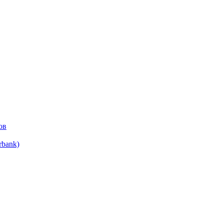
ов
bank)