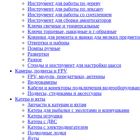
Инструмент для работы по дереву
Инструмент для работы по лексану
Инструмент для работы со сцеплением
Инструмент для сборки амортизаторов
Ключи свечные и универсальные
Ключи торцевые, накидные и г-образные
Коврики для ремонта и ящики дла мелких предмето
Отвертки и наборы
Помпы ручные
Развертки
Разное
Стенды и инструмент для настройки шасси
Камеры, подвесы и FPV
FPV, модули, передатчики, антенны
Видеокамеры
Кабели и конекторы подключения видеооборудован
Подвесы, стедикамы и аксессуары
Катера и яхты
Запчасти к катерам и яхтам
Катера для рыбалки с эхолотами и кормушками
Катера игрушки
Катера с ДВС
Катера с электродвигателем
Подводные лодки
Яхты