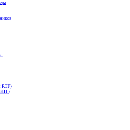
ера
мников
ра
ы RTF)
 KIT)