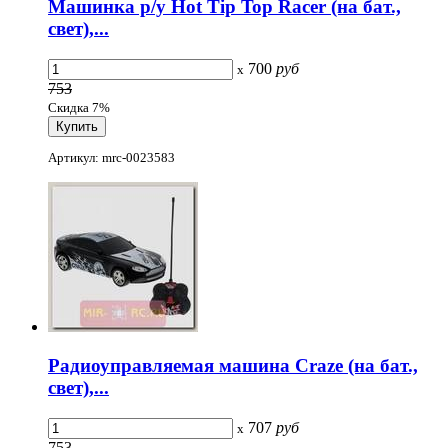
Машинка р/у Hot Tip Top Racer (на бат.,
свет),...
700
руб
x
753
Скидка 7%
Артикул: mrc-0023583
Радиоуправляемая машина Craze (на бат.,
свет),...
707
руб
x
753