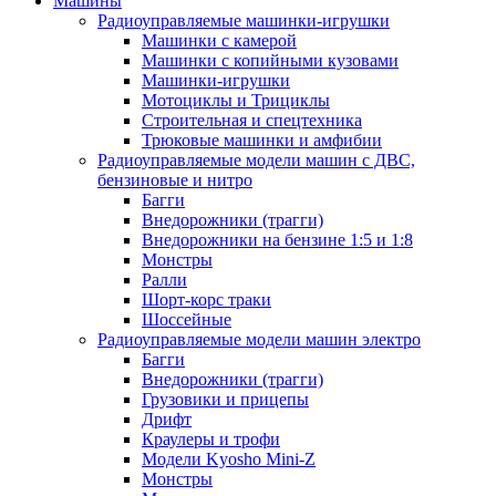
Машины
Радиоуправляемые машинки-игрушки
Машинки с камерой
Машинки с копийными кузовами
Машинки-игрушки
Мотоциклы и Трициклы
Строительная и спецтехника
Трюковые машинки и амфибии
Радиоуправляемые модели машин с ДВС,
бензиновые и нитро
Багги
Внедорожники (трагги)
Внедорожники на бензине 1:5 и 1:8
Монстры
Ралли
Шорт-корс траки
Шоссейные
Радиоуправляемые модели машин электро
Багги
Внедорожники (трагги)
Грузовики и прицепы
Дрифт
Краулеры и трофи
Модели Kyosho Mini-Z
Монстры