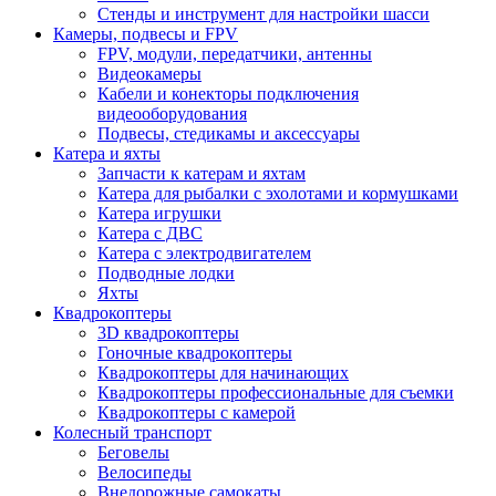
Стенды и инструмент для настройки шасси
Камеры, подвесы и FPV
FPV, модули, передатчики, антенны
Видеокамеры
Кабели и конекторы подключения
видеооборудования
Подвесы, стедикамы и аксессуары
Катера и яхты
Запчасти к катерам и яхтам
Катера для рыбалки с эхолотами и кормушками
Катера игрушки
Катера с ДВС
Катера с электродвигателем
Подводные лодки
Яхты
Квадрокоптеры
3D квадрокоптеры
Гоночные квадрокоптеры
Квадрокоптеры для начинающих
Квадрокоптеры профессиональные для съемки
Квадрокоптеры с камерой
Колесный транспорт
Беговелы
Велосипеды
Внедорожные самокаты