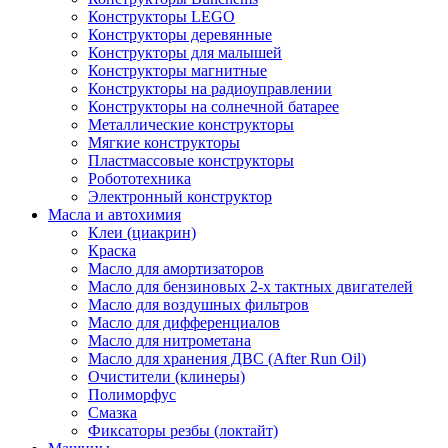
Конструкторы LEGO
Конструкторы деревянные
Конструкторы для малышей
Конструкторы магнитные
Конструкторы на радиоуправлении
Конструкторы на солнечной батарее
Металлические конструкторы
Мягкие конструкторы
Пластмассовые конструкторы
Робототехника
Электронный конструктор
Масла и автохимия
Клеи (циакрин)
Краска
Масло для амортизаторов
Масло для бензиновых 2-х тактных двигателей
Масло для воздушных фильтров
Масло для дифференциалов
Масло для нитрометана
Масло для хранения ДВС (After Run Oil)
Очистители (клинеры)
Полиморфус
Смазка
Фиксаторы резбы (локтайт)