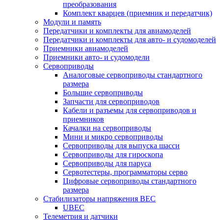
преобразования
Комплект кварцев (приемник и передатчик)
Модули и память
Передатчики и комплекты для авиамоделей
Передатчики и комплекты для авто- и судомоделей
Приемники авиамоделей
Приемники авто- и судомодели
Сервоприводы
Аналоговые сервоприводы стандартного
размера
Большие сервоприводы
Запчасти для сервоприводов
Кабели и разъемы для сервоприводов и
приемников
Качалки на сервоприводы
Мини и микро сервоприводы
Сервоприводы для выпуска шасси
Сервоприводы для гироскопа
Сервоприводы для паруса
Сервотестеры, программаторы серво
Цифровые сервоприводы стандартного
размера
Стабилизаторы напряжения BEC
UBEC
Телеметрия и датчики