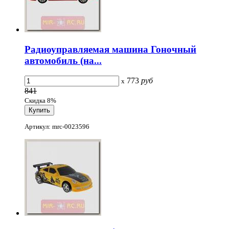
Радиоуправляемая машина Гоночный
автомобиль (на...
773
руб
x
841
Скидка 8%
Артикул: mrc-0023596