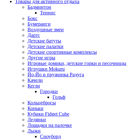
Товары для активного отдыха
Бадминтон
Теннис
Бокс
Бумеранги
Воздушные змеи
Дартс
Детские батуты
Детские палатки
Детские спортивные комплексы
Другие игры
Игровые домики, детские горки и песочницы
Игрушки Mokuru
Йо-Йо и пружинка Радуга
Качели
Кегли
Городки
Гольф
Кольцебросы
Коньки
Кубики Fidget Cube
Ледянки
Лошадки на палочке
Лыжи
Сноуборд