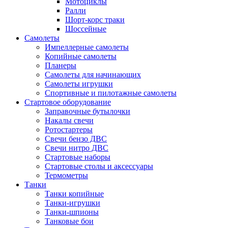
Мотоциклы
Ралли
Шорт-корс траки
Шоссейные
Самолеты
Импеллерные самолеты
Копийные самолеты
Планеры
Самолеты для начинающих
Самолеты игрушки
Спортивные и пилотажные самолеты
Стартовое оборудование
Заправочные бутылочки
Накалы свечи
Ротостартеры
Свечи бензо ДВС
Свечи нитро ДВС
Стартовые наборы
Стартовые столы и аксессуары
Термометры
Танки
Танки копийные
Танки-игрушки
Танки-шпионы
Танковые бои