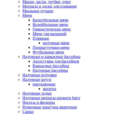
Маски, ласты, трубки, очки
Матрасы и доски для плавания
Мыльные пузыри
Мячи
Баскетбольные мячи
Волейбольные мячи
Гимнастические мячи
Мячи для малышей
Пляжные
надувные мячи
Попрыгунчики-мячи
Футбольные мячи
Надувные и каркасные бассейны
Аксессуары для бассейнов
Каркасные бассейны
Надувные бассейны
Надувные игрушки
Надувные круги
нарукавники
жилеты
Надувные лодки
Надувные матрасы-кровати Intex
Насосы и фильтры
Резиновые прыгуны животные
Санки