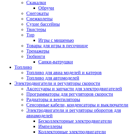
Скакалки
Обручи
Снегокаты
Снежколепы
Сухие бассейны
Твистеры
Тир
Игры с мишенью
Товары для игры в песочнице
Тренажеры
Тюбинги
Санки-ватрушки
Топливо
Топливо для авиа моделей и катеров
Топливо для автомоделей
Электродвигатели и регуляторы скорости
Аксессуары и запчасти для электродвигателей
Программаторы для регуляторов скорости
Радиаторы и вентиляторы
Сенсорные кабели, конденсаторы и выключатели
Электродвигатели и регуляторы оборотов для
авиамоделей
Бесколлекторные электродвигатели
Импеллеры
Коллекторные электродвигатели