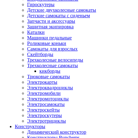
Гироскутеры
Детские двухколесные самокаты
Детские самокаты с сиденьем
Запчасти и аксессуары
Защитная экипировка
Каталки
Машинки педальные
Роликовые коньки
Самокаты для взрослых
Скейтборды
Трехколесные велосипеды
Трехколесные самокаты
кикборды
Трюковые самокаты
Электрокарты
Электроквадроциклы
Электромобили
Электромотоциклы
Электросамокаты
Электроскейты
Электроскутеры
Электротрициклы
Конструкторы
Динамический конструктор
Конструкторы Bunchems