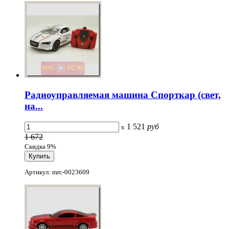
Радиоуправляемая машина Спорткар (свет,
на...
1 521
руб
x
1 672
Скидка 9%
Артикул: mrc-0023609