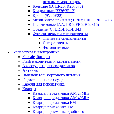
низким саморазрядом
Большие (D; LR20; R20; 373)
Квадратные (3336;3R12)
Крона (9V; 6F22)
Мизинчиковые (AAA; LR03; FR03; R03; 286)
Пальчиковые (AA; LR6; FR6; R6; 316)
Средние (C; LR14; R14; 343)
Фотолитиевые и спецэлементы
Литиевые спецэлементы
Спецэлементы
Фотолитиевые
Аппаратура и электроника
Failsafe, биперы
Flash накопители и карты памяти
Аксессуары для передатчиков
Антенны
Выключатель бортового питания
Гироскопы и аксессуары
Кабели для передатчика
Кварцы
Кварцы передатчика AM 27Mhz
Кварцы передатчика AM 40Mhz
Кварцы передатчика FM
Кварцы приемника FM
Кварцы приемника двойного