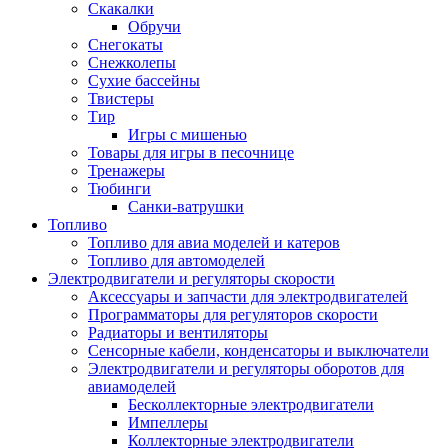
Скакалки
Обручи
Снегокаты
Снежколепы
Сухие бассейны
Твистеры
Тир
Игры с мишенью
Товары для игры в песочнице
Тренажеры
Тюбинги
Санки-ватрушки
Топливо
Топливо для авиа моделей и катеров
Топливо для автомоделей
Электродвигатели и регуляторы скорости
Аксессуары и запчасти для электродвигателей
Программаторы для регуляторов скорости
Радиаторы и вентиляторы
Сенсорные кабели, конденсаторы и выключатели
Электродвигатели и регуляторы оборотов для
авиамоделей
Бесколлекторные электродвигатели
Импеллеры
Коллекторные электродвигатели