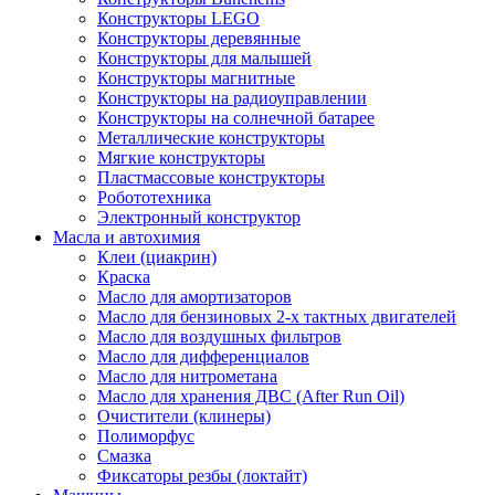
Конструкторы LEGO
Конструкторы деревянные
Конструкторы для малышей
Конструкторы магнитные
Конструкторы на радиоуправлении
Конструкторы на солнечной батарее
Металлические конструкторы
Мягкие конструкторы
Пластмассовые конструкторы
Робототехника
Электронный конструктор
Масла и автохимия
Клеи (циакрин)
Краска
Масло для амортизаторов
Масло для бензиновых 2-х тактных двигателей
Масло для воздушных фильтров
Масло для дифференциалов
Масло для нитрометана
Масло для хранения ДВС (After Run Oil)
Очистители (клинеры)
Полиморфус
Смазка
Фиксаторы резбы (локтайт)