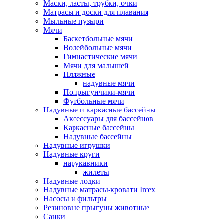
Маски, ласты, трубки, очки
Матрасы и доски для плавания
Мыльные пузыри
Мячи
Баскетбольные мячи
Волейбольные мячи
Гимнастические мячи
Мячи для малышей
Пляжные
надувные мячи
Попрыгунчики-мячи
Футбольные мячи
Надувные и каркасные бассейны
Аксессуары для бассейнов
Каркасные бассейны
Надувные бассейны
Надувные игрушки
Надувные круги
нарукавники
жилеты
Надувные лодки
Надувные матрасы-кровати Intex
Насосы и фильтры
Резиновые прыгуны животные
Санки