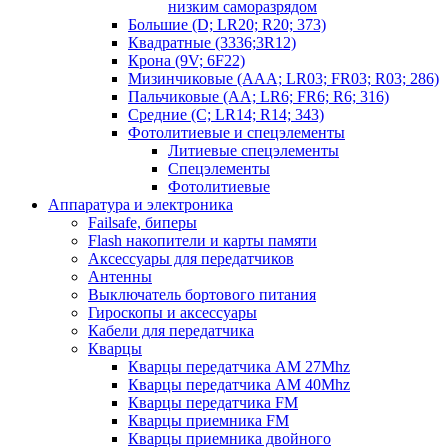
низким саморазрядом
Большие (D; LR20; R20; 373)
Квадратные (3336;3R12)
Крона (9V; 6F22)
Мизинчиковые (AAA; LR03; FR03; R03; 286)
Пальчиковые (AA; LR6; FR6; R6; 316)
Средние (C; LR14; R14; 343)
Фотолитиевые и спецэлементы
Литиевые спецэлементы
Спецэлементы
Фотолитиевые
Аппаратура и электроника
Failsafe, биперы
Flash накопители и карты памяти
Аксессуары для передатчиков
Антенны
Выключатель бортового питания
Гироскопы и аксессуары
Кабели для передатчика
Кварцы
Кварцы передатчика AM 27Mhz
Кварцы передатчика AM 40Mhz
Кварцы передатчика FM
Кварцы приемника FM
Кварцы приемника двойного