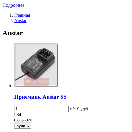
Подробнее
Главная
Austar
Austar
Приемник Austar 5S
501
руб
x
534
Скидка 6%