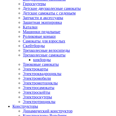
Гироскутеры
Детские двухколесные самокаты
Детские самокаты с сиденьем
Запчасти и аксессуары
Защитная экипировка
Каталки
Машинки педальные
Роликовые коньки
Самокаты для взрослых
Скейтборды
Трехколесные велосипеды
Трехколесные самокаты
кикборды
Трюковые самокаты
Электрокарты
Электроквадроциклы
Электромобили
Электромотоциклы
Электросамокаты
Электроскейты
Электроскутеры
Электротрициклы
Конструкторы
Динамический конструктор
Конструкторы Bunchems