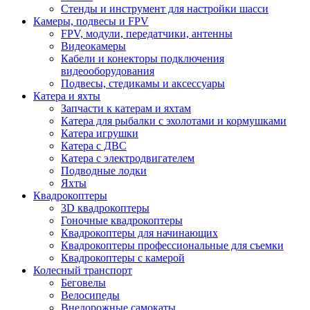
Стенды и инструмент для настройки шасси
Камеры, подвесы и FPV
FPV, модули, передатчики, антенны
Видеокамеры
Кабели и конекторы подключения
видеооборудования
Подвесы, стедикамы и аксессуары
Катера и яхты
Запчасти к катерам и яхтам
Катера для рыбалки с эхолотами и кормушками
Катера игрушки
Катера с ДВС
Катера с электродвигателем
Подводные лодки
Яхты
Квадрокоптеры
3D квадрокоптеры
Гоночные квадрокоптеры
Квадрокоптеры для начинающих
Квадрокоптеры профессиональные для съемки
Квадрокоптеры с камерой
Колесный транспорт
Беговелы
Велосипеды
Внедорожные самокаты