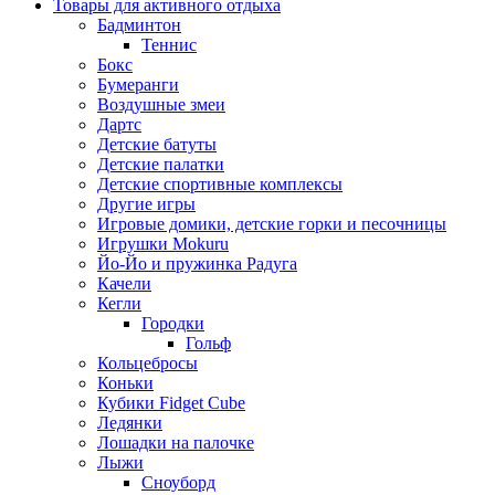
Товары для активного отдыха
Бадминтон
Теннис
Бокс
Бумеранги
Воздушные змеи
Дартс
Детские батуты
Детские палатки
Детские спортивные комплексы
Другие игры
Игровые домики, детские горки и песочницы
Игрушки Mokuru
Йо-Йо и пружинка Радуга
Качели
Кегли
Городки
Гольф
Кольцебросы
Коньки
Кубики Fidget Cube
Ледянки
Лошадки на палочке
Лыжи
Сноуборд