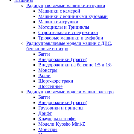
Машины
Радиоуправляемые машинки-игрушки
Машинки с камерой
Машинки с копийными кузовами
Машинки-игрушки
Мотоциклы и Трициклы
Строительная и спецтехника
Трюковые машинки и амфибии
Радиоуправляемые модели машин с ДВС,
бензиновые и нитро
Багги
Внедорожники (трагги)
Внедорожники на бензине 1:5 и 1:8
Монстры
Ралли
Шорт-корс траки
Шоссейные
Радиоуправляемые модели машин электро
Багги
Внедорожники (трагги)
Грузовики и прицепы
Дрифт
Краулеры и трофи
Модели Kyosho Mini-Z
Монстры