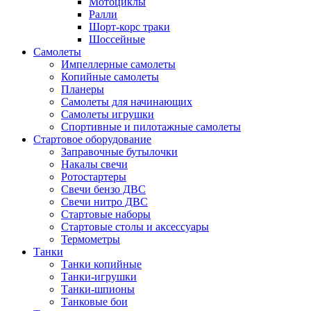
Мотоциклы
Ралли
Шорт-корс траки
Шоссейные
Самолеты
Импеллерные самолеты
Копийные самолеты
Планеры
Самолеты для начинающих
Самолеты игрушки
Спортивные и пилотажные самолеты
Стартовое оборудование
Заправочные бутылочки
Накалы свечи
Ротостартеры
Свечи бензо ДВС
Свечи нитро ДВС
Стартовые наборы
Стартовые столы и аксессуары
Термометры
Танки
Танки копийные
Танки-игрушки
Танки-шпионы
Танковые бои