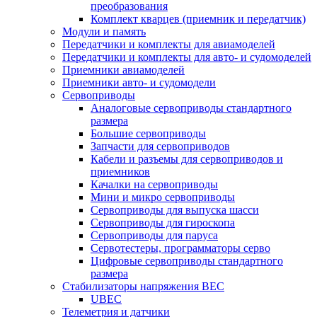
преобразования
Комплект кварцев (приемник и передатчик)
Модули и память
Передатчики и комплекты для авиамоделей
Передатчики и комплекты для авто- и судомоделей
Приемники авиамоделей
Приемники авто- и судомодели
Сервоприводы
Аналоговые сервоприводы стандартного
размера
Большие сервоприводы
Запчасти для сервоприводов
Кабели и разъемы для сервоприводов и
приемников
Качалки на сервоприводы
Мини и микро сервоприводы
Сервоприводы для выпуска шасси
Сервоприводы для гироскопа
Сервоприводы для паруса
Сервотестеры, программаторы серво
Цифровые сервоприводы стандартного
размера
Стабилизаторы напряжения BEC
UBEC
Телеметрия и датчики