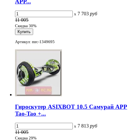
APP...
7 703
руб
x
11 005
Скидка 30%
Артикул: mrc-1349695
Гироскутер ASIXBOT 10.5 Самурай APP
Tao-Tao +...
7 813
руб
x
11 005
Скидка 29%