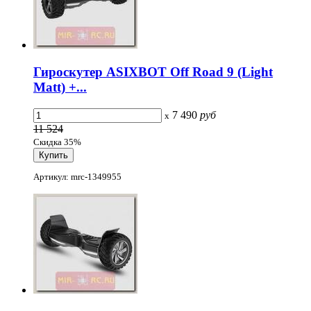
Гироскутер ASIXBOT Off Road 9 (Light
Matt) +...
7 490
руб
x
11 524
Скидка 35%
Артикул: mrc-1349955