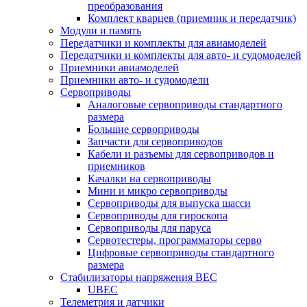
преобразования
Комплект кварцев (приемник и передатчик)
Модули и память
Передатчики и комплекты для авиамоделей
Передатчики и комплекты для авто- и судомоделей
Приемники авиамоделей
Приемники авто- и судомодели
Сервоприводы
Аналоговые сервоприводы стандартного
размера
Большие сервоприводы
Запчасти для сервоприводов
Кабели и разъемы для сервоприводов и
приемников
Качалки на сервоприводы
Мини и микро сервоприводы
Сервоприводы для выпуска шасси
Сервоприводы для гироскопа
Сервоприводы для паруса
Сервотестеры, программаторы серво
Цифровые сервоприводы стандартного
размера
Стабилизаторы напряжения BEC
UBEC
Телеметрия и датчики