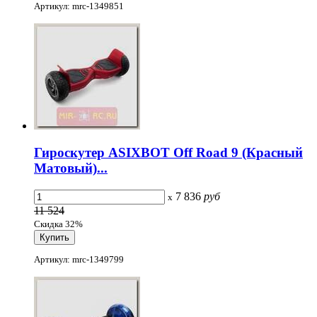
Артикул: mrc-1349851
Гироскутер ASIXBOT Off Road 9 (Красный
Матовый)...
7 836
руб
x
11 524
Скидка 32%
Артикул: mrc-1349799