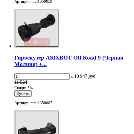
Артикул: mrc-1350059
Гироскутер ASIXBOT Off Road 9 (Черная
Молния) +...
10 947
руб
x
11 524
Скидка 5%
Артикул: mrc-1350007