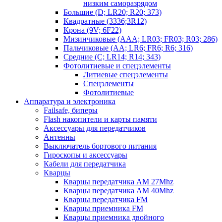
низким саморазрядом
Большие (D; LR20; R20; 373)
Квадратные (3336;3R12)
Крона (9V; 6F22)
Мизинчиковые (AAA; LR03; FR03; R03; 286)
Пальчиковые (AA; LR6; FR6; R6; 316)
Средние (C; LR14; R14; 343)
Фотолитиевые и спецэлементы
Литиевые спецэлементы
Спецэлементы
Фотолитиевые
Аппаратура и электроника
Failsafe, биперы
Flash накопители и карты памяти
Аксессуары для передатчиков
Антенны
Выключатель бортового питания
Гироскопы и аксессуары
Кабели для передатчика
Кварцы
Кварцы передатчика AM 27Mhz
Кварцы передатчика AM 40Mhz
Кварцы передатчика FM
Кварцы приемника FM
Кварцы приемника двойного