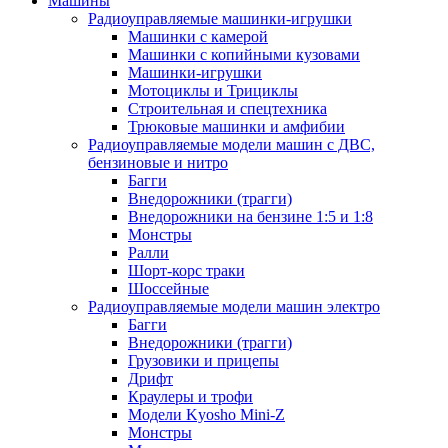
Машины
Радиоуправляемые машинки-игрушки
Машинки с камерой
Машинки с копийными кузовами
Машинки-игрушки
Мотоциклы и Трициклы
Строительная и спецтехника
Трюковые машинки и амфибии
Радиоуправляемые модели машин с ДВС,
бензиновые и нитро
Багги
Внедорожники (трагги)
Внедорожники на бензине 1:5 и 1:8
Монстры
Ралли
Шорт-корс траки
Шоссейные
Радиоуправляемые модели машин электро
Багги
Внедорожники (трагги)
Грузовики и прицепы
Дрифт
Краулеры и трофи
Модели Kyosho Mini-Z
Монстры