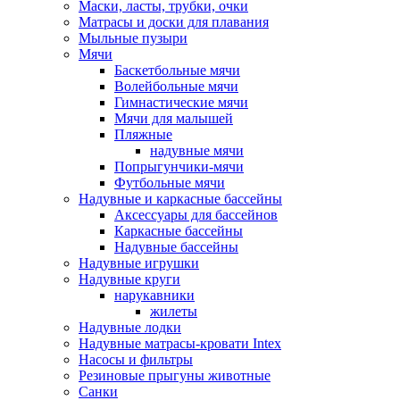
Маски, ласты, трубки, очки
Матрасы и доски для плавания
Мыльные пузыри
Мячи
Баскетбольные мячи
Волейбольные мячи
Гимнастические мячи
Мячи для малышей
Пляжные
надувные мячи
Попрыгунчики-мячи
Футбольные мячи
Надувные и каркасные бассейны
Аксессуары для бассейнов
Каркасные бассейны
Надувные бассейны
Надувные игрушки
Надувные круги
нарукавники
жилеты
Надувные лодки
Надувные матрасы-кровати Intex
Насосы и фильтры
Резиновые прыгуны животные
Санки