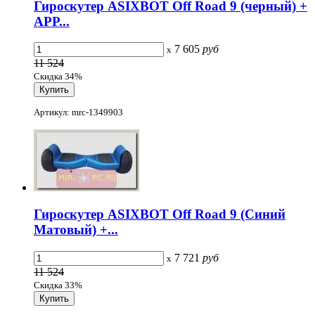
Гироскутер ASIXBOT Off Road 9 (черный) +
APP...
7 605
руб
x
11 524
Скидка 34%
Артикул: mrc-1349903
Гироскутер ASIXBOT Off Road 9 (Синий
Матовый) +...
7 721
руб
x
11 524
Скидка 33%