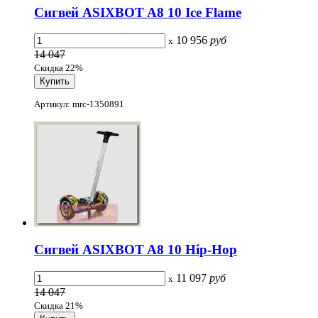
Сигвей ASIXBOT A8 10 Ice Flame
10 956
руб
x
14 047
Скидка 22%
Артикул: mrc-1350891
Сигвей ASIXBOT A8 10 Hip-Hop
11 097
руб
x
14 047
Скидка 21%