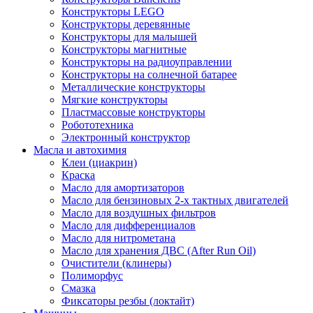
Конструкторы LEGO
Конструкторы деревянные
Конструкторы для малышей
Конструкторы магнитные
Конструкторы на радиоуправлении
Конструкторы на солнечной батарее
Металлические конструкторы
Мягкие конструкторы
Пластмассовые конструкторы
Робототехника
Электронный конструктор
Масла и автохимия
Клеи (циакрин)
Краска
Масло для амортизаторов
Масло для бензиновых 2-х тактных двигателей
Масло для воздушных фильтров
Масло для дифференциалов
Масло для нитрометана
Масло для хранения ДВС (After Run Oil)
Очистители (клинеры)
Полиморфус
Смазка
Фиксаторы резбы (локтайт)