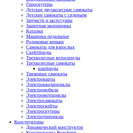
Гироскутеры
Детские двухколесные самокаты
Детские самокаты с сиденьем
Запчасти и аксессуары
Защитная экипировка
Каталки
Машинки педальные
Роликовые коньки
Самокаты для взрослых
Скейтборды
Трехколесные велосипеды
Трехколесные самокаты
кикборды
Трюковые самокаты
Электрокарты
Электроквадроциклы
Электромобили
Электромотоциклы
Электросамокаты
Электроскейты
Электроскутеры
Электротрициклы
Конструкторы
Динамический конструктор
Конструкторы Bunchems