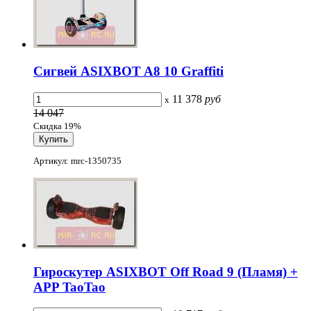
Сигвей ASIXBOT A8 10 Graffiti
11 378
руб
x
14 047
Скидка 19%
Артикул: mrc-1350735
Гироскутер ASIXBOT Off Road 9 (Пламя) +
APP TaoTao