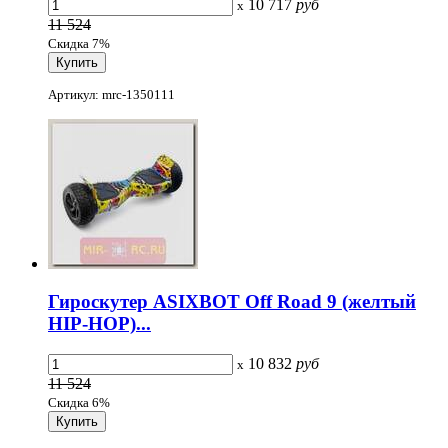
10 717
руб
x
11 524
Скидка 7%
Артикул: mrc-1350111
Гироскутер ASIXBOT Off Road 9 (желтый
HIP-HOP)...
10 832
руб
x
11 524
Скидка 6%