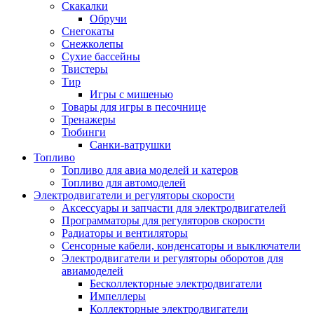
Скакалки
Обручи
Снегокаты
Снежколепы
Сухие бассейны
Твистеры
Тир
Игры с мишенью
Товары для игры в песочнице
Тренажеры
Тюбинги
Санки-ватрушки
Топливо
Топливо для авиа моделей и катеров
Топливо для автомоделей
Электродвигатели и регуляторы скорости
Аксессуары и запчасти для электродвигателей
Программаторы для регуляторов скорости
Радиаторы и вентиляторы
Сенсорные кабели, конденсаторы и выключатели
Электродвигатели и регуляторы оборотов для
авиамоделей
Бесколлекторные электродвигатели
Импеллеры
Коллекторные электродвигатели