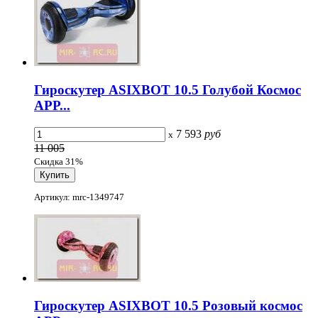
Гироскутер ASIXBOT 10.5 Голубой Космос
APP...
7 593
руб
x
11 005
Скидка 31%
Артикул: mrc-1349747
Гироскутер ASIXBOT 10.5 Розовый космос