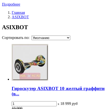
Подробнее
Главная
ASIXBOT
ASIXBOT
Сортировать по:
Гироскутер ASIXBOT 10 желтый граффити
(в...
18 999
руб
x
19 999