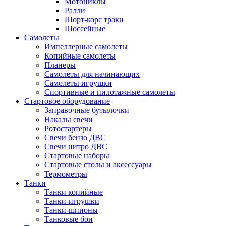
Мотоциклы
Ралли
Шорт-корс траки
Шоссейные
Самолеты
Импеллерные самолеты
Копийные самолеты
Планеры
Самолеты для начинающих
Самолеты игрушки
Спортивные и пилотажные самолеты
Стартовое оборудование
Заправочные бутылочки
Накалы свечи
Ротостартеры
Свечи бензо ДВС
Свечи нитро ДВС
Стартовые наборы
Стартовые столы и аксессуары
Термометры
Танки
Танки копийные
Танки-игрушки
Танки-шпионы
Танковые бои