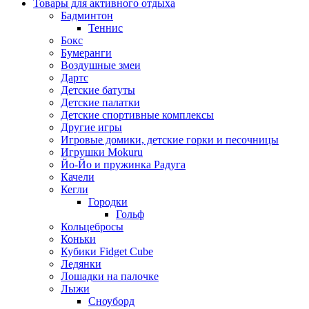
Товары для активного отдыха
Бадминтон
Теннис
Бокс
Бумеранги
Воздушные змеи
Дартс
Детские батуты
Детские палатки
Детские спортивные комплексы
Другие игры
Игровые домики, детские горки и песочницы
Игрушки Mokuru
Йо-Йо и пружинка Радуга
Качели
Кегли
Городки
Гольф
Кольцебросы
Коньки
Кубики Fidget Cube
Ледянки
Лошадки на палочке
Лыжи
Сноуборд