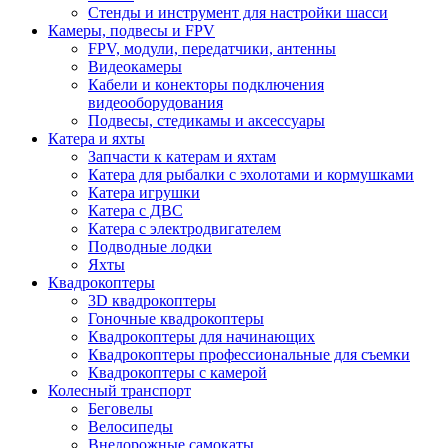
Стенды и инструмент для настройки шасси
Камеры, подвесы и FPV
FPV, модули, передатчики, антенны
Видеокамеры
Кабели и конекторы подключения
видеооборудования
Подвесы, стедикамы и аксессуары
Катера и яхты
Запчасти к катерам и яхтам
Катера для рыбалки с эхолотами и кормушками
Катера игрушки
Катера с ДВС
Катера с электродвигателем
Подводные лодки
Яхты
Квадрокоптеры
3D квадрокоптеры
Гоночные квадрокоптеры
Квадрокоптеры для начинающих
Квадрокоптеры профессиональные для съемки
Квадрокоптеры с камерой
Колесный транспорт
Беговелы
Велосипеды
Внедорожные самокаты