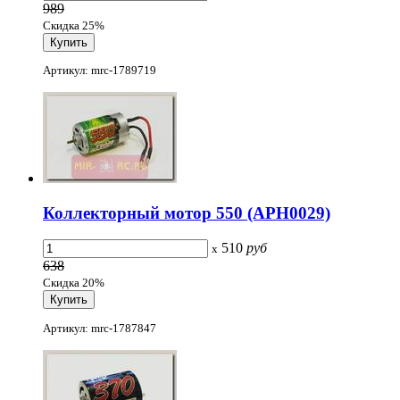
989
Скидка 25%
Артикул: mrc-1789719
Коллекторный мотор 550 (APH0029)
510
руб
x
638
Скидка 20%
Артикул: mrc-1787847