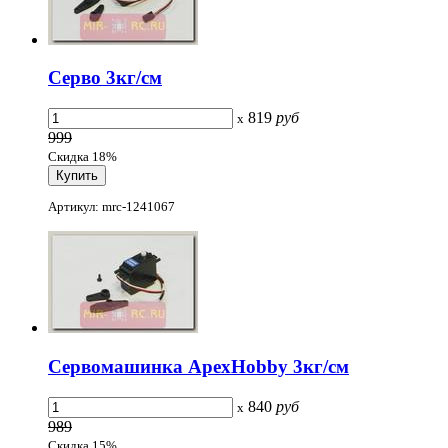
Серво 3кг/см
819
руб
x
999
Скидка 18%
Артикул: mrc-1241067
Сервомашинка ApexHobby 3кг/см
840
руб
x
989
Скидка 15%