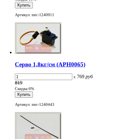
Артикул: mrc-1240911
Серво 1,8кг/см (APH0065)
769
руб
x
819
Скидка 6%
Артикул: mrc-1240443