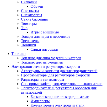
Скакалки
Обручи
Снегокаты
Снежколепы
Сухие бассейны
Твистеры
Тир
Игры с мишенью
Товары для игры в песочнице
Тренажеры
Тюбинги
Санки-ватрушки
Топливо
Топливо для авиа моделей и катеров
Топливо для автомоделей
Электродвигатели и регуляторы скорости
Аксессуары и запчасти для электродвигателей
Программаторы для регуляторов скорости
Радиаторы и вентиляторы
Сенсорные кабели, конденсаторы и выключатели
Электродвигатели и регуляторы оборотов для
авиамоделей
Бесколлекторные электродвигатели
Импеллеры
Коллекторные электродвигатели