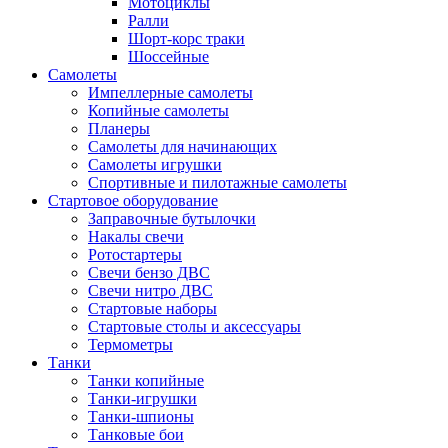
Мотоциклы
Ралли
Шорт-корс траки
Шоссейные
Самолеты
Импеллерные самолеты
Копийные самолеты
Планеры
Самолеты для начинающих
Самолеты игрушки
Спортивные и пилотажные самолеты
Стартовое оборудование
Заправочные бутылочки
Накалы свечи
Ротостартеры
Свечи бензо ДВС
Свечи нитро ДВС
Стартовые наборы
Стартовые столы и аксессуары
Термометры
Танки
Танки копийные
Танки-игрушки
Танки-шпионы
Танковые бои