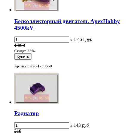
Бесколлекторный двигатель ApexHobby
4500kV
1 461
руб
x
1 898
Скидка 23%
Артикул: mrc-1768659
Радиатор
143
руб
x
218