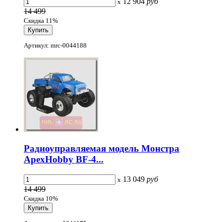
12 904
руб
x
14 499
Скидка 11%
Артикул: mrc-0044188
Радиоуправляемая модель Монстра
ApexHobby BF-4...
13 049
руб
x
14 499
Скидка 10%