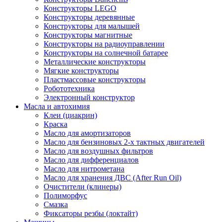
Конструкторы LEGO
Конструкторы деревянные
Конструкторы для малышей
Конструкторы магнитные
Конструкторы на радиоуправлении
Конструкторы на солнечной батарее
Металлические конструкторы
Мягкие конструкторы
Пластмассовые конструкторы
Робототехника
Электронный конструктор
Масла и автохимия
Клеи (циакрин)
Краска
Масло для амортизаторов
Масло для бензиновых 2-х тактных двигателей
Масло для воздушных фильтров
Масло для дифференциалов
Масло для нитрометана
Масло для хранения ДВС (After Run Oil)
Очистители (клинеры)
Полиморфус
Смазка
Фиксаторы резбы (локтайт)