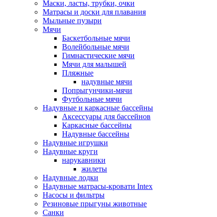
Маски, ласты, трубки, очки
Матрасы и доски для плавания
Мыльные пузыри
Мячи
Баскетбольные мячи
Волейбольные мячи
Гимнастические мячи
Мячи для малышей
Пляжные
надувные мячи
Попрыгунчики-мячи
Футбольные мячи
Надувные и каркасные бассейны
Аксессуары для бассейнов
Каркасные бассейны
Надувные бассейны
Надувные игрушки
Надувные круги
нарукавники
жилеты
Надувные лодки
Надувные матрасы-кровати Intex
Насосы и фильтры
Резиновые прыгуны животные
Санки