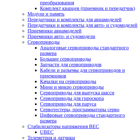
преобразования
Комплект кварцев (приемник и передатчик)
Модули и память
Передатчики и комплекты для авиамоделей
Передатчики и комплекты для авто- и судомоделей
Приемники авиамоделей
Приемники авто- и судомодели
Сервоприводы
Аналоговые сервоприводы стандартного
размера
Большие сервоприводы
Запчасти для сервоприводов
Кабели и разъемы для сервоприводов и
приемников
Качалки на сервоприводы
Мини и микро сервоприводы
Сервоприводы для выпуска шасси
Сервоприводы для гироскопа
Сервоприводы для паруса
Сервотестеры, программаторы серво
Цифровые сервоприводы стандартного
размера
Стабилизаторы напряжения BEC
UBEC
Телеметрия и датчики