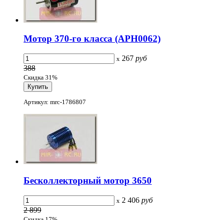
Мотор 370-го класса (APH0062)
267
руб
x
388
Скидка 31%
Артикул: mrc-1786807
Бесколлекторный мотор 3650
2 406
руб
x
2 899
Скидка 17%