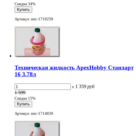
Скидка 34%
Артикул: mrc-1719259
Техническая жидкость ApexHobby Стандарт
16 3.78л
1 359
руб
x
1 599
Скидка 15%
Артикул: mrc-1714839