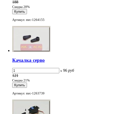
188
Скидка 28%
Артикул: mrc-1264155
Качалка серво
96
руб
x
121
Скидка 21%
Артикул: mrc-1263739