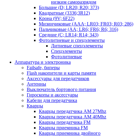
низким саморазрядом
Большие (D; LR20; R20; 373)
Квадратные (3336;3R12)
Крона (9V; 6F22)
Мизинчиковые (AAA; LR03; FR03; R03; 286)
Пальчиковые (AA; LR6; FR6; R6; 316)
Средние (C; LR14; R14; 343)
Фотолитиевые и спецэлементы
Литиевые спецэлементы
Спецэлементы
Фотолитиевые
Аппаратура и электроника
Failsafe, биперы
Flash накопители и карты памяти
Аксессуары для передатчиков
Антенны
Выключатель бортового питания
Гироскопы и аксессуары
Кабели для передатчика
Кварцы
Кварцы передатчика AM 27Mhz
Кварцы передатчика AM 40Mhz
Кварцы передатчика FM
Кварцы приемника FM
Кварцы приемника двойного