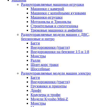
Машины
Радиоуправляемые машинки-игрушки
Машинки с камерой
Машинки с копийными кузовами
Машинки-игрушки
Мотоциклы и Трициклы
Строительная и спецтехника
Трюковые машинки и амфибии
Радиоуправляемые модели машин с ДВС,
бензиновые и нитро
Багги
Внедорожники (трагги)
Внедорожники на бензине 1:5 и 1:8
Монстры
Ралли
Шорт-корс траки
Шоссейные
Радиоуправляемые модели машин электро
Багги
Внедорожники (трагги)
Грузовики и прицепы
Дрифт
Краулеры и трофи
Модели Kyosho Mini-Z
Монстры