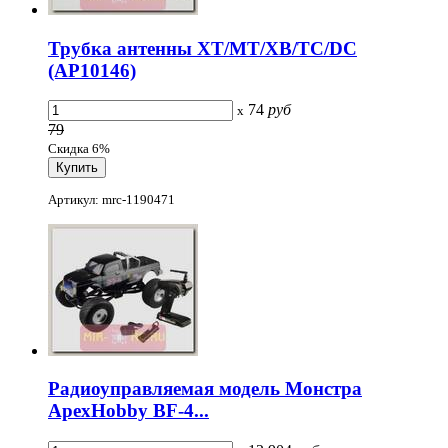
Трубка антенны XT/MT/XB/TC/DC
(AP10146)
74
руб
x
79
Скидка 6%
Артикул: mrc-1190471
Радиоуправляемая модель Монстра
ApexHobby BF-4...