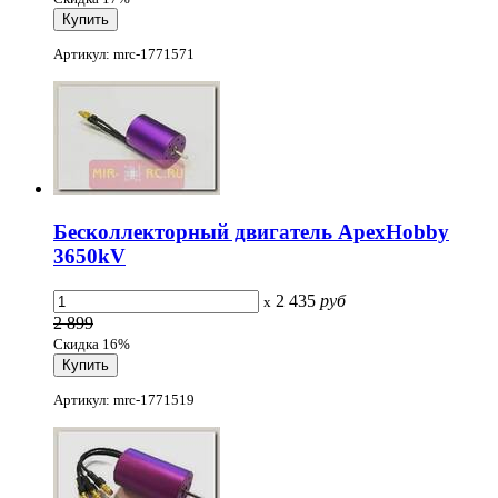
Артикул: mrc-1771571
Бесколлекторный двигатель ApexHobby
3650kV
2 435
руб
x
2 899
Скидка 16%
Артикул: mrc-1771519