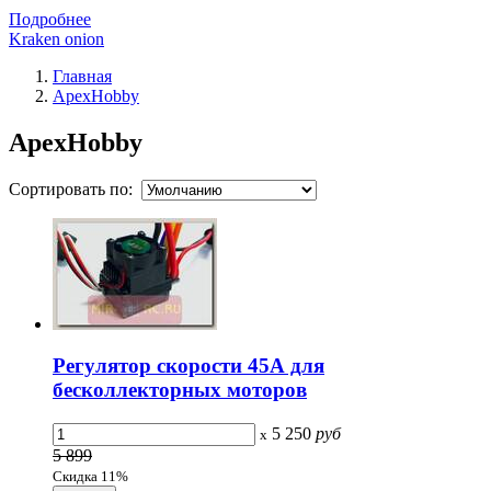
Подробнее
Kraken onion
Главная
ApexHobby
ApexHobby
Сортировать по:
Регулятор скорости 45А для
бесколлекторных моторов
5 250
руб
x
5 899
Скидка 11%