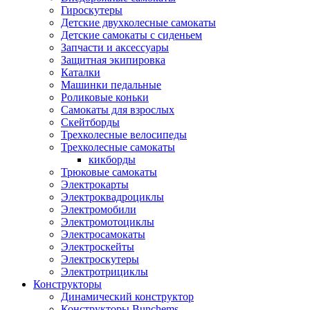
Гироскутеры
Детские двухколесные самокаты
Детские самокаты с сиденьем
Запчасти и аксессуары
Защитная экипировка
Каталки
Машинки педальные
Роликовые коньки
Самокаты для взрослых
Скейтборды
Трехколесные велосипеды
Трехколесные самокаты
кикборды
Трюковые самокаты
Электрокарты
Электроквадроциклы
Электромобили
Электромотоциклы
Электросамокаты
Электроскейты
Электроскутеры
Электротрициклы
Конструкторы
Динамический конструктор
Конструкторы Bunchems