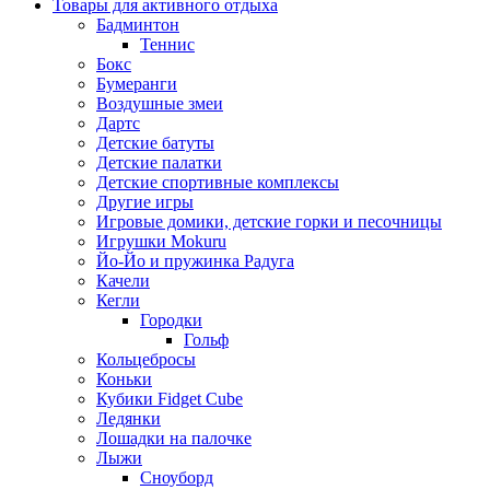
Товары для активного отдыха
Бадминтон
Теннис
Бокс
Бумеранги
Воздушные змеи
Дартс
Детские батуты
Детские палатки
Детские спортивные комплексы
Другие игры
Игровые домики, детские горки и песочницы
Игрушки Mokuru
Йо-Йо и пружинка Радуга
Качели
Кегли
Городки
Гольф
Кольцебросы
Коньки
Кубики Fidget Cube
Ледянки
Лошадки на палочке
Лыжи
Сноуборд