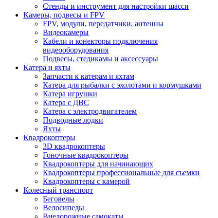
Стенды и инструмент для настройки шасси
Камеры, подвесы и FPV
FPV, модули, передатчики, антенны
Видеокамеры
Кабели и конекторы подключения
видеооборудования
Подвесы, стедикамы и аксессуары
Катера и яхты
Запчасти к катерам и яхтам
Катера для рыбалки с эхолотами и кормушками
Катера игрушки
Катера с ДВС
Катера с электродвигателем
Подводные лодки
Яхты
Квадрокоптеры
3D квадрокоптеры
Гоночные квадрокоптеры
Квадрокоптеры для начинающих
Квадрокоптеры профессиональные для съемки
Квадрокоптеры с камерой
Колесный транспорт
Беговелы
Велосипеды
Внедорожные самокаты